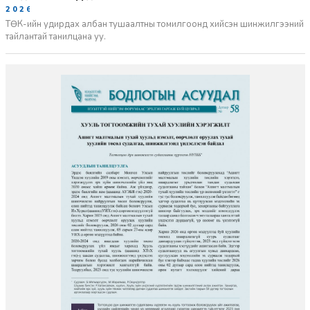
2026-06-02
ТӨК-ийн удирдах албан тушаалтны томилгоонд хийсэн шинжилгээний
тайлантай танилцана уу.