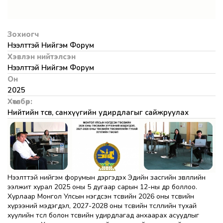
Зохиогч
Нээлттэй Нийгэм Форум
Хэвлэн нийтэлсэн
Нээлттэй Нийгэм Форум
Он
2025
Хөтөлбөр:
Нийтийн төсөв, санхүүгийн удирдлагыг сайжруулах
Нээлттэй нийгэм форумын дэргэдэх Эдийн засгийн зөвлөлийн
ээлжит хурал 2025 оны 5 дугаар сарын 12-ны өдөр боллоо.
Хурлаар Монгол Улсын нэгдсэн төсвийн 2026 оны төсвийн
хүрээний мэдэгдэл, 2027-2028 оны төсвийн төсөөллийн тухай
хуулийн төсөл болон төсвийн удирдлагад анхаарах асуудлыг