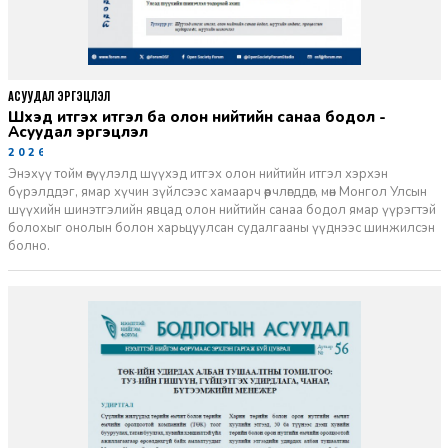
АСУУДАЛ ЭРГЭЦҮҮЛЭЛ
Шүүхэд итгэх итгэл ба олон нийтийн санаа бодол -
Асуудал эргэцүүлэл
2026-06-11
Энэхүү тойм өгүүлэлд шүүхэд итгэх олон нийтийн итгэл хэрхэн
бүрэлддэг, ямар хүчин зүйлсээс хамаарч өөрчлөгддөг, мөн Монгол Улсын
шүүхийн шинэтгэлийн явцад олон нийтийн санаа бодол ямар үүрэгтэй
болохыг онолын болон харьцуулсан судалгааны үүднээс шинжилсэн
болно.