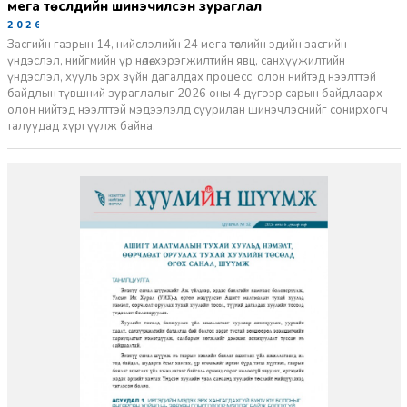
мега төслүүдийн шинэчилсэн зураглал
2026-06-29
Засгийн газрын 14, нийслэлийн 24 мега төслийн эдийн засгийн
үндэслэл, нийгмийн үр нөлөө, хэрэгжилтийн явц, санхүүжилтийн
үндэслэл, хууль эрх зүйн дагалдах процесс, олон нийтэд нээлттэй
байдлын түвшний зураглалыг 2026 оны 4 дүгээр сарын байдлаарх
олон нийтэд нээлттэй мэдээлэлд суурилан шинэчлэснийг сонирхогч
талуудад хүргүүлж байна.