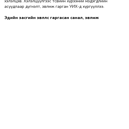
хэлэлцэв. Хэлэлцүүлгээс төсвийн хүрээний мэдэгдлийн
асуудлаар дүгнэлт, зөвлөмж гарган УИХ-д хүргүүллээ.
Эдийн засгийн зөвлөлөөс гаргасан санал, зөвлөмж