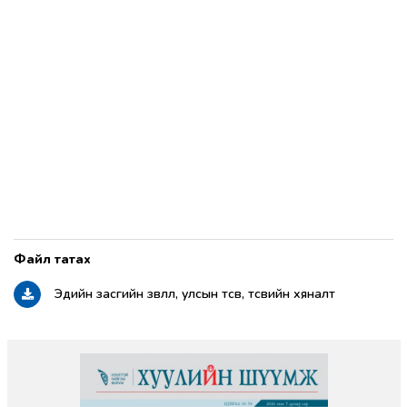
Эдийн засгийн зөвлөл, улсын төсөв, төсвийн хяналт