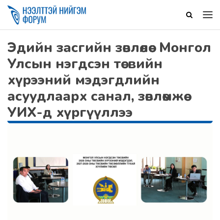
Эдийн засгийн зөвлөлөөс Монгол
Улсын нэгдсэн төсвийн
хүрээний мэдэгдлийн
асуудлаарх санал, зөвлөмжөө
УИХ-д хүргүүллээ