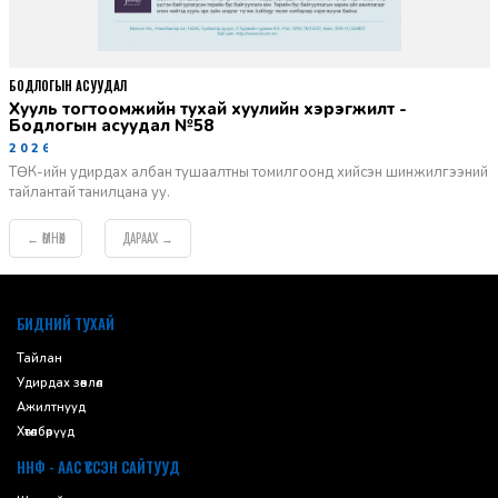
БОДЛОГЫН АСУУДАЛ
Хууль тогтоомжийн тухай хуулийн хэрэгжилт -
Бодлогын асуудал №58
2026-06-02
ТӨК-ийн удирдах албан тушаалтны томилгоонд хийсэн шинжилгээний
тайлантай танилцана уу.
ӨМНӨХ
ДАРААХ
←
→
default
БИДНИЙ ТУХАЙ
Тайлан
Удирдах зөвлөл
Ажилтнууд
Хөтөлбөрүүд
ННФ - ААС ҮҮССЭН САЙТУУД