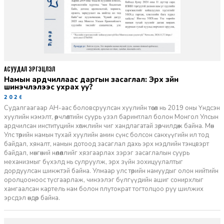
АСУУДАЛ ЭРГЭЦҮҮЛЭЛ
Намын ардчиллаас даргын засаглал: Эрх зүйн
шинэчлэлээс ухрах уу?
2026-07-08
Судалгаагаар АН-аас боловсруулсан хуулийн төсөл нь 2019 оны Үндсэн
хуулийн нэмэлт, өөрчлөлтийн суурь үзэл баримтлал болон Монгол Улсын
ардчилсан институцийн хөгжлийн чиг хандлагатай зөрчилдөж байна. Мөн
Улс төрийн намын тухай хуулийн амин сүнс болсон санхүүгийн ил тод
байдал, хяналт, намын дотоод засаглал дахь эрх мэдлийн тэнцвэрт
байдал, мөнгөний нөлөөллийг хязгаарлах зэрэг засаглалын суурь
механизмыг бүхэлд нь сулруулж, эрх зүйн зохицуулалтыг
дордуулсан шинжтэй байна. Улмаар улс төрийн намуудыг олон нийтийн
оролцооноос тусгаарлаж, чинээлэг бүлгүүдийн ашиг сонирхлыг
хамгаалсан картель нам болон плутократ тогтолцоо руу шилжих
эрсдэл өндөр байна.