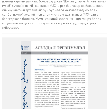
дотоод хэргийн яамнаас боловсруулсан “Шүгэл үлээгчийг хамгаалах
тухай” хуулийн төслийг хэлэлцэн УИХ-д өргөн барихаар шийдвэрлэлээ.
Ийнхүү нийтийн эрх ашгийг зүй бус нөлөөллөөс хамгаалахад чухал ач
холбогдолтой хуулийн төсөл олон жил яригдсаны эцэст УИХ-д өргөн
баригдахаар болжээ. Хууль үр нөлөөтэй хэрэгжих нөхцөл, учирч болох
эрсдэлийн хувьд ач холбогдолтой гэж үзсэн асуудлуудыг дор
сийрүүллээ.