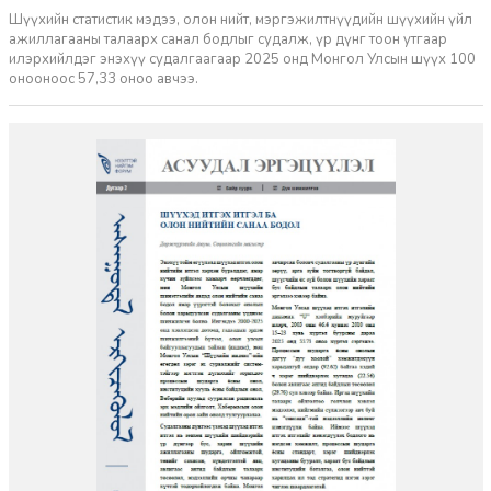
Шүүхийн статистик мэдээ, олон нийт, мэргэжилтнүүдийн шүүхийн үйл
ажиллагааны талаарх санал бодлыг судалж, үр дүнг тоон утгаар
илэрхийлдэг энэхүү судалгаагаар 2025 онд Монгол Улсын шүүх 100
онооноос 57,33 оноо авчээ.