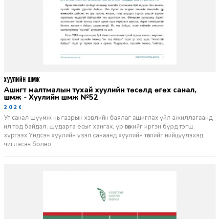
ХУУЛИЙН ШҮҮМЖ
Ашигт малтмалын тухай хуулийн төсөлд өгөх санал,
шүүмж - Хуулийн шүүмж №52
2026-06-29
Уг санал шүүмж нь газрын хэвлийн баялаг ашиглах үйл ажиллагаанд
ил тод байдал, шударга ёсыг хангах, үр өгөөжийг иргэн бүрд тэгш
хүртээх Үндсэн хуулийн үзэл санаанд хуулийн төслийг нийцүүлэхэд
чиглэсэн болно.