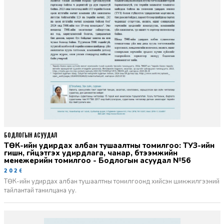
БОДЛОГЫН АСУУДАЛ
ТӨК-ийн удирдах албан тушаалтны томилгоо: ТУЗ-ийн
гишүүн, гүйцэтгэх удирдлага, чанар, бүтээмжийн
менежерийн томилгоо - Бодлогын асуудал №56
2026-06-02
ТӨК-ийн удирдах албан тушаалтны томилгоонд хийсэн шинжилгээний
тайлантай танилцана уу.