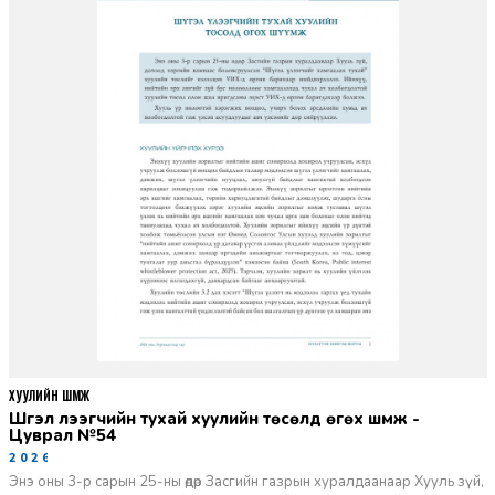
ХУУЛИЙН ШҮҮМЖ
Шүгэл үлээгчийн тухай хуулийн төсөлд өгөх шүүмж -
Цуврал №54
2026-07-27
Энэ оны 3-р сарын 25-ны өдөр Засгийн газрын хуралдаанаар Хууль зүй,