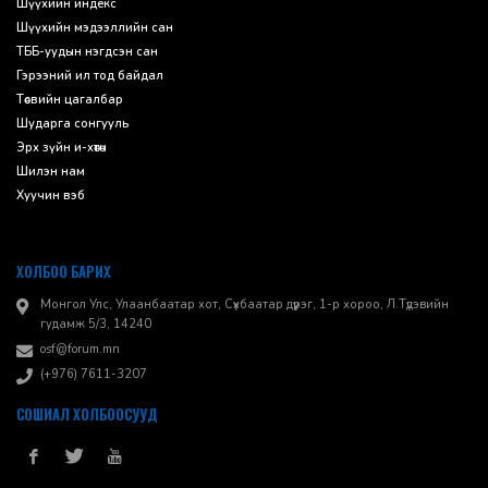
Шүүхийн индекс
Шүүхийн мэдээллийн сан
ТББ-уудын нэгдсэн сан
Гэрээний ил тод байдал
Төсвийн цагалбар
Шударга сонгууль
Эрх зүйн и-хөтөч
Шилэн нам
Хуучин вэб
ХОЛБОО БАРИХ
Монгол Улс, Улаанбаатар хот, Сүхбаатар дүүрэг, 1-р хороо, ​Л.Түдэвийн
гудамж 5/3, 14240
osf@forum.mn
(+976) 7611-3207
СОШИАЛ ХОЛБООСУУД