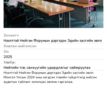
Зохиогч
Нээлттэй Нийгэм Форумын дэргэдэх Эдийн засгийн зөвлөл
Хэвлэн нийтэлсэн
Он
2025
Хөтөлбөр:
Нийтийн төсөв, санхүүгийн удирдлагыг сайжруулах
Нээлттэй Нийгэм Форумын дэргэдэх Эдийн засгийн зөвлөл
Монгол Улсын 2024 оны нэгдсэн төсвийн гүйцэтгэлд хийсэн
аудитын тайланг хэлэлцэн зөвлөмж гаргалаа.