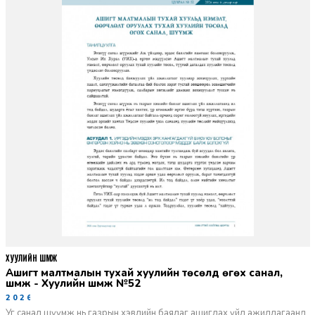
ХУУЛИЙН ШҮҮМЖ
Ашигт малтмалын тухай хуулийн төсөлд өгөх санал,
шүүмж - Хуулийн шүүмж №52
2026-06-29
Уг санал шүүмж нь газрын хэвлийн баялаг ашиглах үйл ажиллагаанд