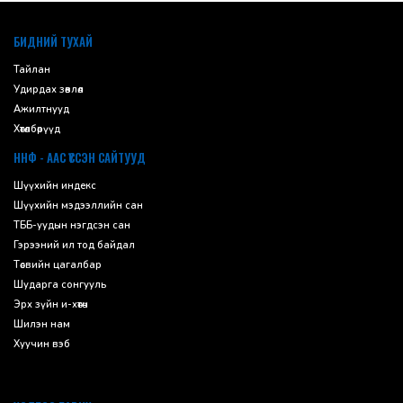
default
БИДНИЙ ТУХАЙ
Тайлан
Удирдах зөвлөл
Ажилтнууд
Хөтөлбөрүүд
ННФ - ААС ҮҮССЭН САЙТУУД
Шүүхийн индекс
Шүүхийн мэдээллийн сан
ТББ-уудын нэгдсэн сан
Гэрээний ил тод байдал
Төсвийн цагалбар
Шударга сонгууль
Эрх зүйн и-хөтөч
Шилэн нам
Хуучин вэб