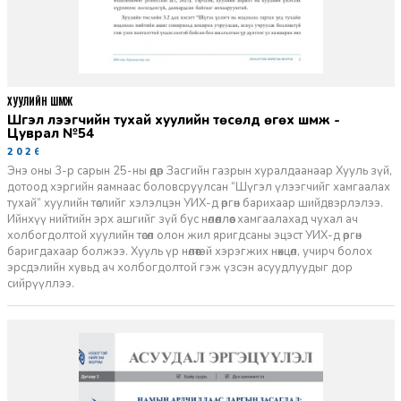
ХУУЛИЙН ШҮҮМЖ
Шүгэл үлээгчийн тухай хуулийн төсөлд өгөх шүүмж -
Цуврал №54
2026-07-27
Энэ оны 3-р сарын 25-ны өдөр Засгийн газрын хуралдаанаар Хууль зүй,
дотоод хэргийн яамнаас боловсруулсан “Шүгэл үлээгчийг хамгаалах
тухай” хуулийн төслийг хэлэлцэн УИХ-д өргөн барихаар шийдвэрлэлээ.
Ийнхүү нийтийн эрх ашгийг зүй бус нөлөөллөөс хамгаалахад чухал ач
холбогдолтой хуулийн төсөл олон жил яригдсаны эцэст УИХ-д өргөн
баригдахаар болжээ. Хууль үр нөлөөтэй хэрэгжих нөхцөл, учирч болох
эрсдэлийн хувьд ач холбогдолтой гэж үзсэн асуудлуудыг дор
сийрүүллээ.