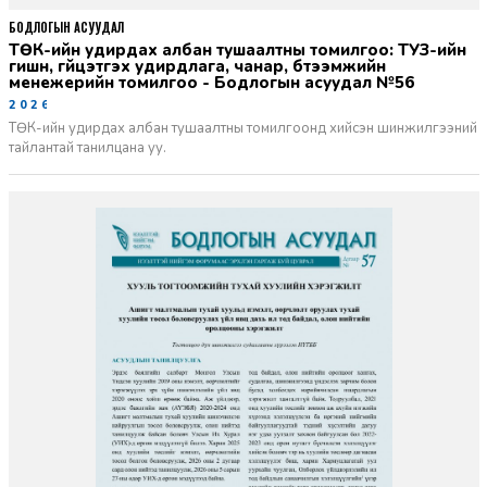
БОДЛОГЫН АСУУДАЛ
ТӨК-ийн удирдах албан тушаалтны томилгоо: ТУЗ-ийн
гишүүн, гүйцэтгэх удирдлага, чанар, бүтээмжийн
менежерийн томилгоо - Бодлогын асуудал №56
2026-06-02
ТӨК-ийн удирдах албан тушаалтны томилгоонд хийсэн шинжилгээний
тайлантай танилцана уу.