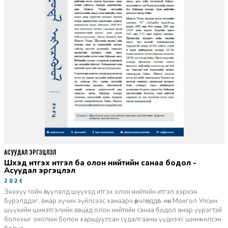
АСУУДАЛ ЭРГЭЦҮҮЛЭЛ
Шүүхэд итгэх итгэл ба олон нийтийн санаа бодол -
Асуудал эргэцүүлэл
2026-06-11
Энэхүү тойм өгүүлэлд шүүхэд итгэх олон нийтийн итгэл хэрхэн
бүрэлддэг, ямар хүчин зүйлсээс хамаарч өөрчлөгддөг, мөн Монгол Улсын
шүүхийн шинэтгэлийн явцад олон нийтийн санаа бодол ямар үүрэгтэй
болохыг онолын болон харьцуулсан судалгааны үүднээс шинжилсэн