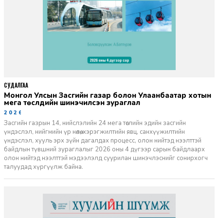
СУДАЛГАА
Монгол Улсын Засгийн газар болон Улаанбаатар хотын
мега төслүүдийн шинэчилсэн зураглал
2026-06-29
Засгийн газрын 14, нийслэлийн 24 мега төслийн эдийн засгийн
үндэслэл, нийгмийн үр нөлөө, хэрэгжилтийн явц, санхүүжилтийн
үндэслэл, хууль эрх зүйн дагалдах процесс, олон нийтэд нээлттэй
байдлын түвшний зураглалыг 2026 оны 4 дүгээр сарын байдлаарх
олон нийтэд нээлттэй мэдээлэлд суурилан шинэчлэснийг сонирхогч
талуудад хүргүүлж байна.