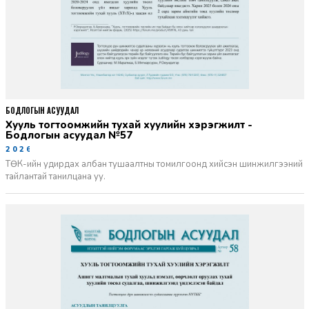
БОДЛОГЫН АСУУДАЛ
Хууль тогтоомжийн тухай хуулийн хэрэгжилт -
Бодлогын асуудал №57
2026-06-02
ТӨК-ийн удирдах албан тушаалтны томилгоонд хийсэн шинжилгээний
тайлантай танилцана уу.