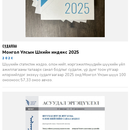
СУДАЛГАА
Монгол Улсын Шүүхийн индекс 2025
2026-06-11
Шүүхийн статистик мэдээ, олон нийт, мэргэжилтнүүдийн шүүхийн үйл
ажиллагааны талаарх санал бодлыг судалж, үр дүнг тоон утгаар
илэрхийлдэг энэхүү судалгаагаар 2025 онд Монгол Улсын шүүх 100
онооноос 57,33 оноо авчээ.