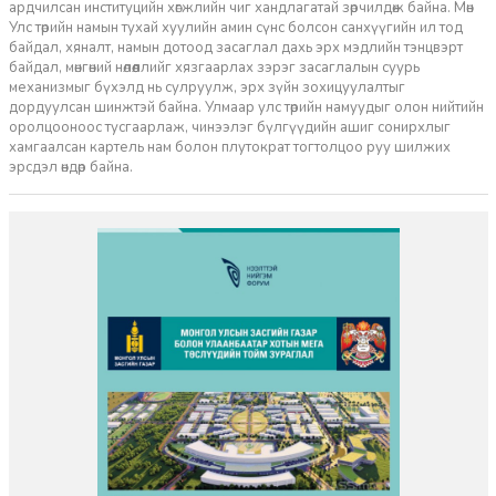
ардчилсан институцийн хөгжлийн чиг хандлагатай зөрчилдөж байна. Мөн
Улс төрийн намын тухай хуулийн амин сүнс болсон санхүүгийн ил тод
байдал, хяналт, намын дотоод засаглал дахь эрх мэдлийн тэнцвэрт
байдал, мөнгөний нөлөөллийг хязгаарлах зэрэг засаглалын суурь
механизмыг бүхэлд нь сулруулж, эрх зүйн зохицуулалтыг
дордуулсан шинжтэй байна. Улмаар улс төрийн намуудыг олон нийтийн
оролцооноос тусгаарлаж, чинээлэг бүлгүүдийн ашиг сонирхлыг
хамгаалсан картель нам болон плутократ тогтолцоо руу шилжих
эрсдэл өндөр байна.