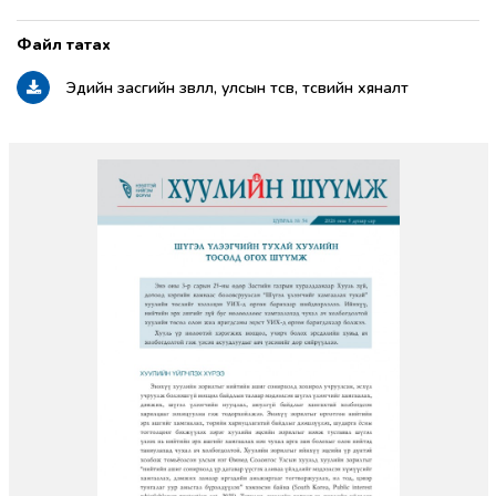
Эдийн засгийн зөвлөл, улсын төсөв, төсвийн хяналт