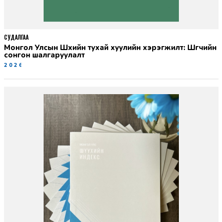
СУДАЛГАА
Монгол Улсын Шүүхийн тухай хуулийн хэрэгжилт: Шүүгчийн
сонгон шалгаруулалт
2026-06-19