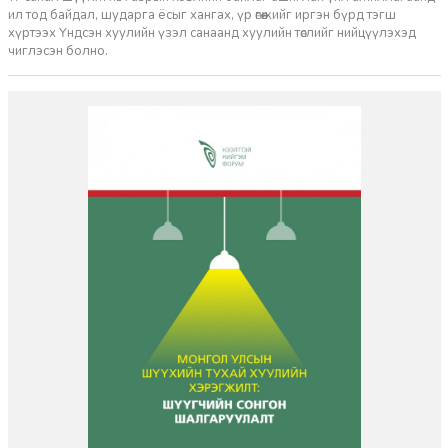
ил тод байдал, шударга ёсыг хангах, үр өгөөжийг иргэн бүрд тэгш
хүртээх Үндсэн хуулийн үзэл санаанд хуулийн төслийг нийцүүлэхэд
чиглэсэн болно.