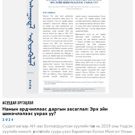
АСУУДАЛ ЭРГЭЦҮҮЛЭЛ
Намын ардчиллаас даргын засаглал: Эрх зүйн
шинэчлэлээс ухрах уу?
2026-07-08
Судалгаагаар АН-аас боловсруулсан хуулийн төсөл нь 2019 оны Үндсэн
хуулийн нэмэлт, өөрчлөлтийн суурь үзэл баримтлал болон Монгол Улсын