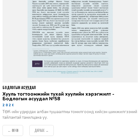
БОДЛОГЫН АСУУДАЛ
Хууль тогтоомжийн тухай хуулийн хэрэгжилт -
Бодлогын асуудал №58
2026-06-02
ТӨК-ийн удирдах албан тушаалтны томилгоонд хийсэн шинжилгээний
тайлантай танилцана уу.
ӨМНӨХ
ДАРААХ
←
→