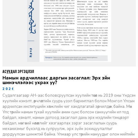
АСУУДАЛ ЭРГЭЦҮҮЛЭЛ
Намын ардчиллаас даргын засаглал: Эрх зүйн
шинэчлэлээс ухрах уу?
2026-07-08
Судалгаагаар АН-аас боловсруулсан хуулийн төсөл нь 2019 оны Үндсэн
хуулийн нэмэлт, өөрчлөлтийн суурь үзэл баримтлал болон Монгол Улсын
ардчилсан институцийн хөгжлийн чиг хандлагатай зөрчилдөж байна. Мөн
Улс төрийн намын тухай хуулийн амин сүнс болсон санхүүгийн ил тод
байдал, хяналт, намын дотоод засаглал дахь эрх мэдлийн тэнцвэрт
байдал, мөнгөний нөлөөллийг хязгаарлах зэрэг засаглалын суурь
механизмыг бүхэлд нь сулруулж, эрх зүйн зохицуулалтыг
дордуулсан шинжтэй байна. Улмаар улс төрийн намуудыг олон нийтийн