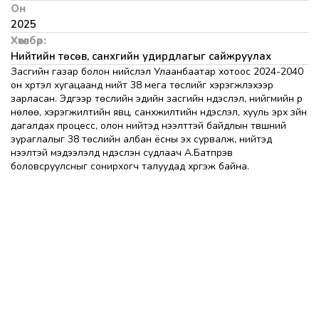
Он
2025
Хөтөлбөр:
Нийтийн төсөв, санхүүгийн удирдлагыг сайжруулах
Засгийн газар болон нийслэл Улаанбаатар хотоос 2024-2040
он хүртэл хугацаанд нийт 38 мега төслийг хэрэгжүүлэхээр
зарласан. Эдгээр төслийн эдийн засгийн үндэслэл, нийгмийн үр
нөлөө, хэрэгжилтийн явц, санхүүжилтийн үндэслэл, хууль эрх зүйн
дагалдах процесс, олон нийтэд нээлттэй байдлын түвшний
зураглалыг 38 төслийн албан ёсны эх сурвалж, нийтэд
нээлтэй мэдээлэлд үндэслэн судлаач А.Батпүрэв
боловсруулсныг сонирхогч талуудад хүргэж байна.