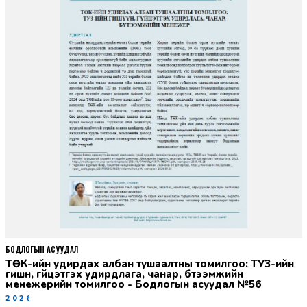
БОДЛОГЫН АСУУДАЛ
ТӨК-ийн удирдах албан тушаалтны томилгоо: ТУЗ-ийн
гишүүн, гүйцэтгэх удирдлага, чанар, бүтээмжийн
менежерийн томилгоо - Бодлогын асуудал №56
2026-06-02