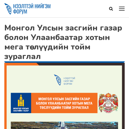
Монгол Улсын засгийн газар
болон Улаанбаатар хотын
мега төслүүдийн тойм
зураглал