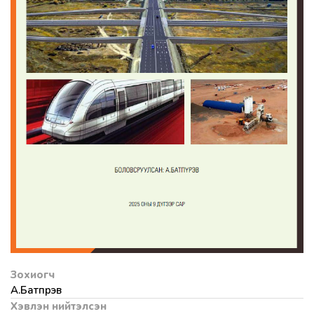
Зохиогч
А.Батпүрэв
Хэвлэн нийтэлсэн