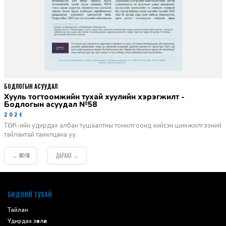
БОДЛОГЫН АСУУДАЛ
Хууль тогтоомжийн тухай хуулийн хэрэгжилт -
Бодлогын асуудал №58
2026-06-02
ТӨК-ийн удирдах албан тушаалтны томилгоонд хийсэн шинжилгээний
тайлантай танилцана уу.
ӨМНӨХ
ДАРААХ
←
→
default
БИДНИЙ ТУХАЙ
Тайлан
Удирдах зөвлөл