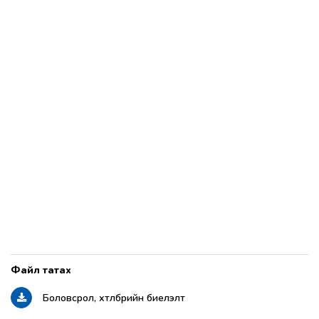
Боловсрол, хөтөлбөрийн биелэлт