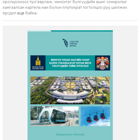
оролцооноос тусгаарлаж, чинээлэг бүлгүүдийн ашиг сонирхлыг
хамгаалсан картель нам болон плутократ тогтолцоо руу шилжих
эрсдэл өндөр байна.