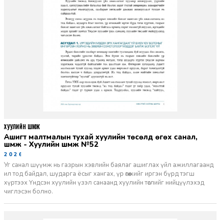
ХУУЛИЙН ШҮҮМЖ
Ашигт малтмалын тухай хуулийн төсөлд өгөх санал,
шүүмж - Хуулийн шүүмж №52
2026-06-29
Уг санал шүүмж нь газрын хэвлийн баялаг ашиглах үйл ажиллагаанд
ил тод байдал, шударга ёсыг хангах, үр өгөөжийг иргэн бүрд тэгш
хүртээх Үндсэн хуулийн үзэл санаанд хуулийн төслийг нийцүүлэхэд
чиглэсэн болно.