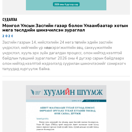
СУДАЛГАА
Монгол Улсын Засгийн газар болон Улаанбаатар хотын
мега төслүүдийн шинэчилсэн зураглал
2026-06-29
Засгийн газрын 14, нийслэлийн 24 мега төслийн эдийн засгийн
үндэслэл, нийгмийн үр нөлөө, хэрэгжилтийн явц, санхүүжилтийн
үндэслэл, хууль эрх зүйн дагалдах процесс, олон нийтэд нээлттэй
байдлын түвшний зураглалыг 2026 оны 4 дүгээр сарын байдлаарх
олон нийтэд нээлттэй мэдээлэлд суурилан шинэчлэснийг сонирхогч
талуудад хүргүүлж байна.