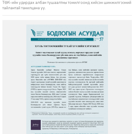
ТӨК-ийн удирдах албан тушаалтны томилгоонд хийсэн шинжилгээний
тайлантай танилцана уу.