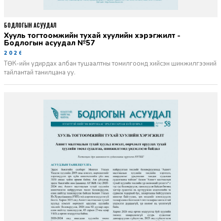
БОДЛОГЫН АСУУДАЛ
Хууль тогтоомжийн тухай хуулийн хэрэгжилт -
Бодлогын асуудал №57
2026-06-02
ТӨК-ийн удирдах албан тушаалтны томилгоонд хийсэн шинжилгээний
тайлантай танилцана уу.