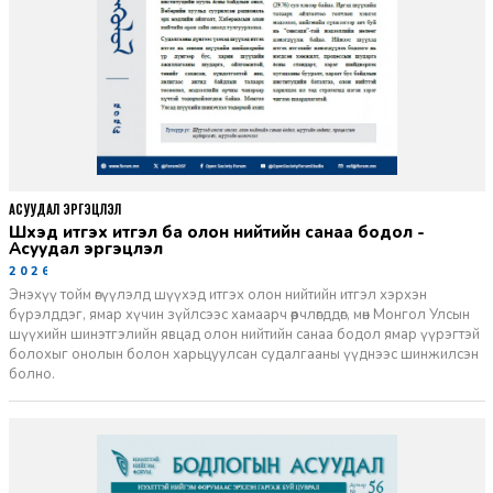
АСУУДАЛ ЭРГЭЦҮҮЛЭЛ
Шүүхэд итгэх итгэл ба олон нийтийн санаа бодол -
Асуудал эргэцүүлэл
2026-06-11
Энэхүү тойм өгүүлэлд шүүхэд итгэх олон нийтийн итгэл хэрхэн
бүрэлддэг, ямар хүчин зүйлсээс хамаарч өөрчлөгддөг, мөн Монгол Улсын
шүүхийн шинэтгэлийн явцад олон нийтийн санаа бодол ямар үүрэгтэй
болохыг онолын болон харьцуулсан судалгааны үүднээс шинжилсэн
болно.