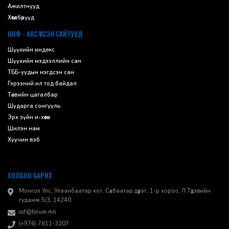
Ажилтнууд
Хөтөлбөрүүд
ННФ - ААС ҮҮССЭН САЙТУУД
Шүүхийн индекс
Шүүхийн мэдээллийн сан
ТББ-уудын нэгдсэн сан
Гэрээний ил тод байдал
Төсвийн цагалбар
Шударга сонгууль
Эрх зүйн и-хөтөч
Шилэн нам
Хуучин вэб
ХОЛБОО БАРИХ
Монгол Улс, Улаанбаатар хот, Сүхбаатар дүүрэг, 1-р хороо, ​Л.Түдэвийн
гудамж 5/3, 14240
osf@forum.mn
(+976) 7611-3207