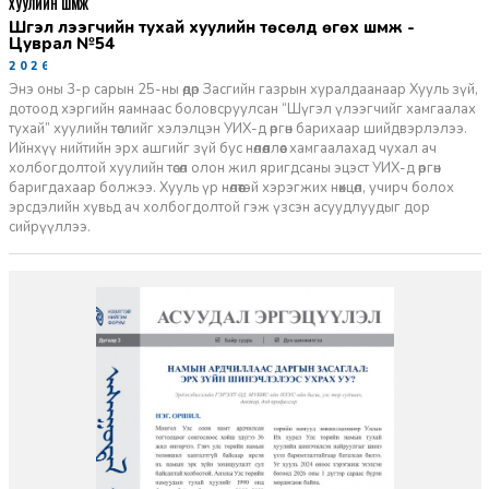
ХУУЛИЙН ШҮҮМЖ
Шүгэл үлээгчийн тухай хуулийн төсөлд өгөх шүүмж -
Цуврал №54
2026-07-27
Энэ оны 3-р сарын 25-ны өдөр Засгийн газрын хуралдаанаар Хууль зүй,
дотоод хэргийн яамнаас боловсруулсан “Шүгэл үлээгчийг хамгаалах
тухай” хуулийн төслийг хэлэлцэн УИХ-д өргөн барихаар шийдвэрлэлээ.
Ийнхүү нийтийн эрх ашгийг зүй бус нөлөөллөөс хамгаалахад чухал ач
холбогдолтой хуулийн төсөл олон жил яригдсаны эцэст УИХ-д өргөн
баригдахаар болжээ. Хууль үр нөлөөтэй хэрэгжих нөхцөл, учирч болох
эрсдэлийн хувьд ач холбогдолтой гэж үзсэн асуудлуудыг дор
сийрүүллээ.