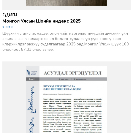
СУДАЛГАА
Монгол Улсын Шүүхийн индекс 2025
2026-06-11
Шүүхийн статистик мэдээ, олон нийт, мэргэжилтнүүдийн шүүхийн үйл
ажиллагааны талаарх санал бодлыг судалж, үр дүнг тоон утгаар
илэрхийлдэг энэхүү судалгаагаар 2025 онд Монгол Улсын шүүх 100
онооноос 57,33 оноо авчээ.