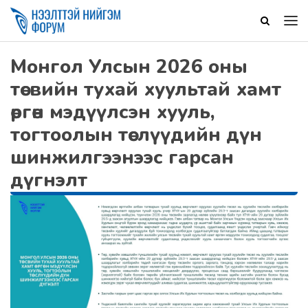
Монгол Улсын 2026 оны
төсвийн тухай хуультай хамт
өргөн мэдүүлсэн хууль,
тогтоолын төслүүдийн дүн
шинжилгээнээс гарсан
дүгнэлт