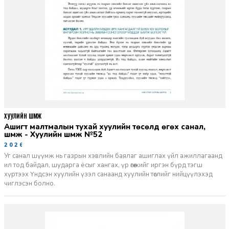
ХУУЛИЙН ШҮҮМЖ
Ашигт малтмалын тухай хуулийн төсөлд өгөх санал,
шүүмж - Хуулийн шүүмж №52
2026-06-29
Уг санал шүүмж нь газрын хэвлийн баялаг ашиглах үйл ажиллагаанд
ил тод байдал, шударга ёсыг хангах, үр өгөөжийг иргэн бүрд тэгш
хүртээх Үндсэн хуулийн үзэл санаанд хуулийн төслийг нийцүүлэхэд
чиглэсэн болно.