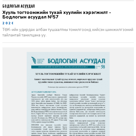
БОДЛОГЫН АСУУДАЛ
Хууль тогтоомжийн тухай хуулийн хэрэгжилт -
Бодлогын асуудал №57
2026-06-02
ТӨК-ийн удирдах албан тушаалтны томилгоонд хийсэн шинжилгээний
тайлантай танилцана уу.