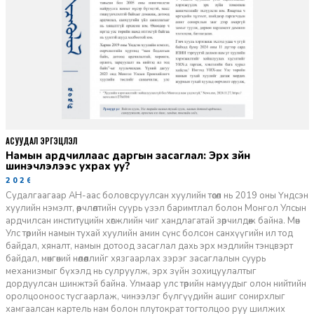
АСУУДАЛ ЭРГЭЦҮҮЛЭЛ
Намын ардчиллаас даргын засаглал: Эрх зүйн
шинэчлэлээс ухрах уу?
2026-07-08
Судалгаагаар АН-аас боловсруулсан хуулийн төсөл нь 2019 оны Үндсэн
хуулийн нэмэлт, өөрчлөлтийн суурь үзэл баримтлал болон Монгол Улсын
ардчилсан институцийн хөгжлийн чиг хандлагатай зөрчилдөж байна. Мөн
Улс төрийн намын тухай хуулийн амин сүнс болсон санхүүгийн ил тод
байдал, хяналт, намын дотоод засаглал дахь эрх мэдлийн тэнцвэрт
байдал, мөнгөний нөлөөллийг хязгаарлах зэрэг засаглалын суурь
механизмыг бүхэлд нь сулруулж, эрх зүйн зохицуулалтыг
дордуулсан шинжтэй байна. Улмаар улс төрийн намуудыг олон нийтийн
оролцооноос тусгаарлаж, чинээлэг бүлгүүдийн ашиг сонирхлыг
хамгаалсан картель нам болон плутократ тогтолцоо руу шилжих