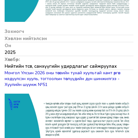
Зохиогч
Хэвлэн нийтэлсэн
Он
2025
Хөтөлбөр:
Нийтийн төсөв, санхүүгийн удирдлагыг сайжруулах
Монгол Улсын 2026 оны төсвийн тухай хуультай хамт өргөн
мэдүүлсэн хууль, тогтоолын төслүүдийн дүн шинжилгээ -
Хуулийн шүүмж №51