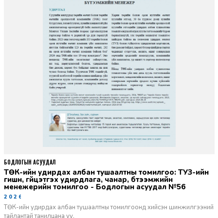
БОДЛОГЫН АСУУДАЛ
ТӨК-ийн удирдах албан тушаалтны томилгоо: ТУЗ-ийн
гишүүн, гүйцэтгэх удирдлага, чанар, бүтээмжийн
менежерийн томилгоо - Бодлогын асуудал №56
2026-06-02
ТӨК-ийн удирдах албан тушаалтны томилгоонд хийсэн шинжилгээний
тайлантай танилцана уу.