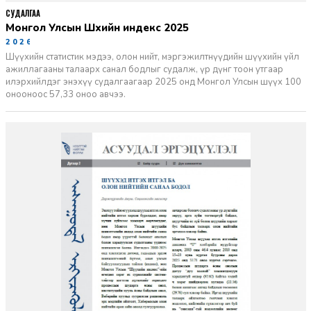
СУДАЛГАА
Монгол Улсын Шүүхийн индекс 2025
2026-06-11
Шүүхийн статистик мэдээ, олон нийт, мэргэжилтнүүдийн шүүхийн үйл
ажиллагааны талаарх санал бодлыг судалж, үр дүнг тоон утгаар
илэрхийлдэг энэхүү судалгаагаар 2025 онд Монгол Улсын шүүх 100
онооноос 57,33 оноо авчээ.