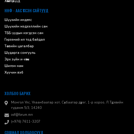
Хөтөлбөрүүд
ННФ - ААС ҮҮССЭН САЙТУУД
Шүүхийн индекс
Шүүхийн мэдээллийн сан
ТББ-уудын нэгдсэн сан
Гэрээний ил тод байдал
Төсвийн цагалбар
Шударга сонгууль
Эрх зүйн и-хөтөч
Шилэн нам
Хуучин вэб
ХОЛБОО БАРИХ
Монгол Улс, Улаанбаатар хот, Сүхбаатар дүүрэг, 1-р хороо, ​Л.Түдэвийн
гудамж 5/3, 14240
osf@forum.mn
(+976) 7611-3207
СОШИАЛ ХОЛБООСУУД