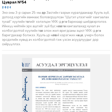
Цуврал №54
2026-07-27
Энэ оны 3-р сарын 25-ны өдөр Засгийн газрын хуралдаанаар Хууль зүй,
дотоод хэргийн яамнаас боловсруулсан “Шүгэл үлээгчийг хамгаалах
тухай” хуулийн төслийг хэлэлцэн УИХ-д өргөн барихаар шийдвэрлэлээ.
Ийнхүү нийтийн эрх ашгийг зүй бус нөлөөллөөс хамгаалахад чухал ач
холбогдолтой хуулийн төсөл олон жил яригдсаны эцэст УИХ-д өргөн
баригдахаар болжээ. Хууль үр нөлөөтэй хэрэгжих нөхцөл, учирч болох
эрсдэлийн хувьд ач холбогдолтой гэж үзсэн асуудлуудыг дор
сийрүүллээ.