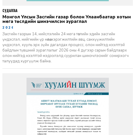
СУДАЛГАА
Монгол Улсын Засгийн газар болон Улаанбаатар хотын
мега төслүүдийн шинэчилсэн зураглал
2026-06-29
Засгийн газрын 14, нийслэлийн 24 мега төслийн эдийн засгийн
үндэслэл, нийгмийн үр нөлөө, хэрэгжилтийн явц, санхүүжилтийн
үндэслэл, хууль эрх зүйн дагалдах процесс, олон нийтэд нээлттэй
байдлын түвшний зураглалыг 2026 оны 4 дүгээр сарын байдлаарх
олон нийтэд нээлттэй мэдээлэлд суурилан шинэчлэснийг сонирхогч
талуудад хүргүүлж байна.