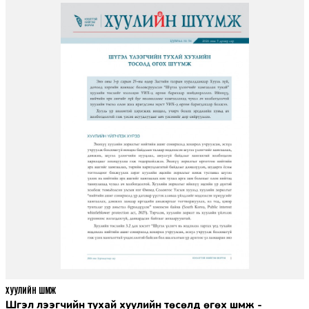
ХУУЛИЙН ШҮҮМЖ
Шүгэл үлээгчийн тухай хуулийн төсөлд өгөх шүүмж -