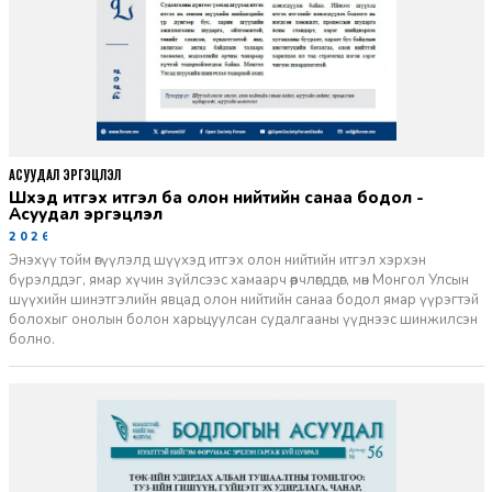
АСУУДАЛ ЭРГЭЦҮҮЛЭЛ
Шүүхэд итгэх итгэл ба олон нийтийн санаа бодол -
Асуудал эргэцүүлэл
2026-06-11
Энэхүү тойм өгүүлэлд шүүхэд итгэх олон нийтийн итгэл хэрхэн
бүрэлддэг, ямар хүчин зүйлсээс хамаарч өөрчлөгддөг, мөн Монгол Улсын
шүүхийн шинэтгэлийн явцад олон нийтийн санаа бодол ямар үүрэгтэй
болохыг онолын болон харьцуулсан судалгааны үүднээс шинжилсэн
болно.