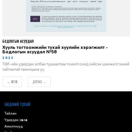
БОДЛОГЫН АСУУДАЛ
Хууль тогтоомжийн тухай хуулийн хэрэгжилт -
Бодлогын асуудал №58
2026-06-02
ТӨК-ийн удирдах албан тушаалтны томилгоонд хийсэн шинжилгээний
тайлантай танилцана уу.
ӨМНӨХ
ДАРААХ
←
→
default
БИДНИЙ ТУХАЙ
Тайлан
Удирдах зөвлөл
Ажилтнууд