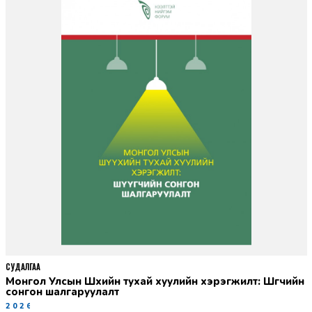
СУДАЛГАА
Монгол Улсын Шүүхийн тухай хуулийн хэрэгжилт: Шүүгчийн
сонгон шалгаруулалт
2026-06-19