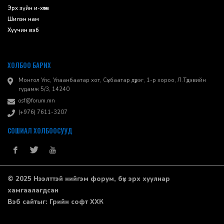
Эрх зүйн и-хөтөч
Шилэн нам
Хуучин вэб
ХОЛБОО БАРИХ
Монгол Улс, Улаанбаатар хот, Сүхбаатар дүүрэг, 1-р хороо, ​Л.Түдэвийн
гудамж 5/3, 14240
osf@forum.mn
(+976) 7611-3207
СОШИАЛ ХОЛБООСУУД
© 2025 Нээлттэй нийгэм форум, бүх эрх хуулиар
хамгаалагдсан
Вэб сайт
ыг:
Грийн софт ХХК
Дуудлагын төв