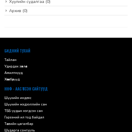
Хуулийн судалгаа
(0)
Архив
(0)
default
БИДНИЙ ТУХАЙ
Тайлан
Удирдах зөвлөл
Ажилтнууд
Хөтөлбөрүүд
ННФ - ААС ҮҮССЭН САЙТУУД
Шүүхийн индекс
Шүүхийн мэдээллийн сан
ТББ-уудын нэгдсэн сан
Гэрээний ил тод байдал
Төсвийн цагалбар
Шударга сонгууль