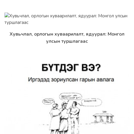
Хувьчлал, орлогын хуваарилалт, ядуурал: Монгол
Дэлгэрэнгүй
улсын туршлагаас