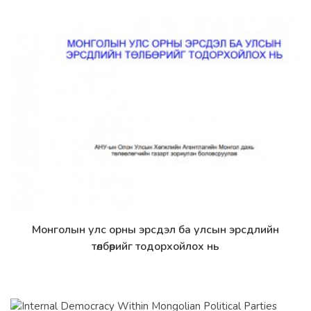
Монголын улс орны эрсдэл ба улсын эрсдлийн
Дэлгэрэнгүй
төлбөрийг тодорхойлох нь