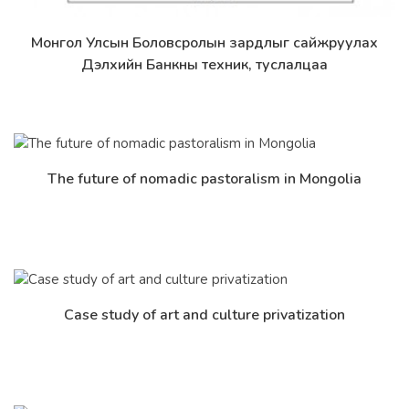
Монгол Улсын Боловсролын зардлыг сайжруулах
Дэлгэрэнгүй
Дэлхийн Банкны техник, туслалцаа
The future of nomadic pastoralism in Mongolia
Дэлгэрэнгүй
Case study of art and culture privatization
Дэлгэрэнгүй