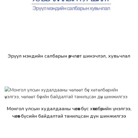
Эрүүл мэндийн салбарын өөрчлөлт шинэчлэл, хувьчлал
Дэлгэрэнгүй
Монгол улсын худалдааны чөлөөт бүс хөтөлбөрийн үнэлгээ,
Дэлгэрэнгүй
чөлөөт бүсийн байдалтай танилцсан дүн шинжилгээ