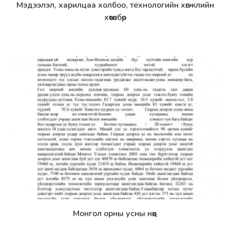
Мэдээлэл, харилцаа холбоо, технологийн хөгжлийн
Дэлгэрэнгүй
хөтөлбөр
Монгол орны усны нөөц
Дэлгэрэнгүй