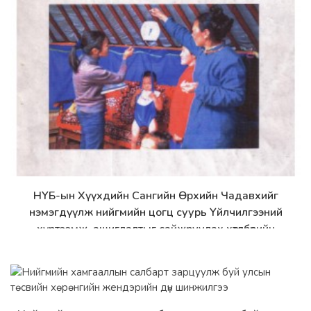
НҮБ-ын Хүүхдийн Сангийн Өрхийн Чадавхийг
Дэлгэрэнгүй
нэмэгдүүлж нийгмийн цогц суурь Үйлчилгээний
хүртээмж, ашиглалтыг сайжруулах хөтөлбөрийн
үнэлгээний тайлан