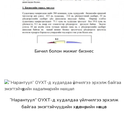
Бичил болон жижиг бизнес
Дэлгэрэнгүй
“Нарантуул” ОУХТ-д худалдаа үйлчилгээ эрхэлж
Дэлгэрэнгүй
байгаа эмэгтэйчүүдийн хөдөлмөрийн нөхцөл