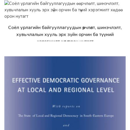
Соёл урлагийн байгууллагуудын өөрчлөлт, шинэчлэлт,
Дэлгэрэнгүй
хувьчлалын хууль эрх зүйн орчин ба түүний
хэрэгжилт хөдөө орон нутагт