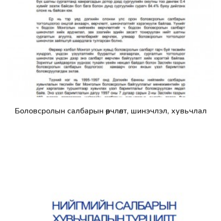
Боловсролын салбарын өөрчлөлт, шинэчлэл, хувьчлал
Дэлгэрэнгүй