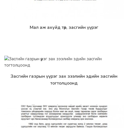
Мал аж ахуйд төр, засгийн үүрэг
Дэлгэрэнгүй
Засгийн газрын үүрэг зах зээлийн эдийн засгийн
Дэлгэрэнгүй
тогтолцоонд