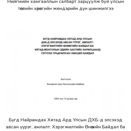
Нийгмийн хамгааллын салбарт зарцуулж буй улсын
Дэлгэрэнгүй
төсвийн хөрөнгийн жендэрийн дүн шинжилгээ
Бүгд Найрамдах Хятад Ард Улсын ДХБ-д элсэхэд
Дэлгэрэнгүй
авсан үүрэг, амлалт: Хэрэгжилтийн Өнөөгийн Байдал ба