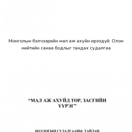
Монголын бэлчээрийн мал аж ахуйн ирээдүй: Олон
Дэлгэрэнгүй
нийтийн санаа бодлыг тандах судалгаа