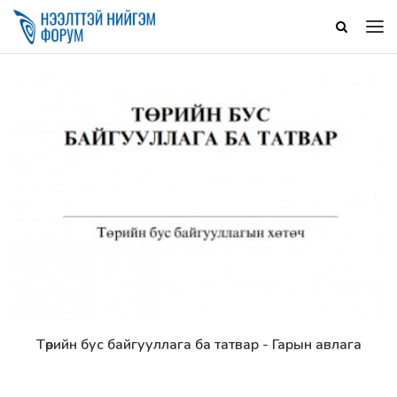
Төрийн бус байгууллага ба татвар - Гарын авлага
Дэлгэрэнгүй