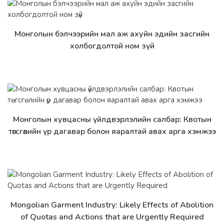
Монголын бэлчээрийн мал аж ахуйн эдийн засгийн
Дэлгэрэнгүй
холбогдолтой ном зүй
Монголын хувцасны үйлдвэрлэлийн салбар: Квотын
Дэлгэрэнгүй
төгсгөлийн үр дагавар болон яаралтай авах арга хэмжээ
Mongolian Garment Industry: Likely Effects of Abolition
Дэлгэрэнгүй
of Quotas and Actions that are Urgently Required