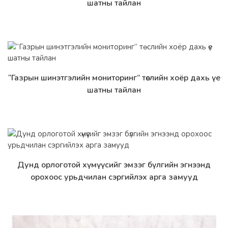
шатны тайлан
“Газрын шинэтгэлийн мониторинг” төслийн хоёр дахь үе
Дэлгэрэнгүй
шатны тайлан
Дунд орлоготой хүмүүсийг эмзэг бүлгийн эгнээнд
Дэлгэрэнгүй
орохоос урьдчилан сэргийлэх арга замууд