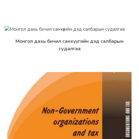
Монгол дахь бичил санхүүгийн дэд салбарын
Дэлгэрэнгүй
судалгаа