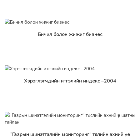
Бичил болон жижиг бизнес
Дэлгэрэнгүй
Хэрэглэгчдийн итгэлийн индекс –2004
Дэлгэрэнгүй
“Газрын шинэтгэлийн мониторинг” төслийн эхний үе
Дэлгэрэнгүй