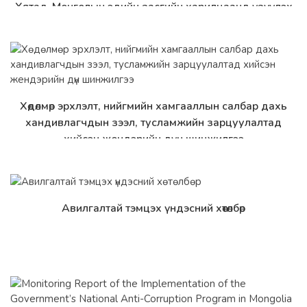
Хятад-Монголын эдийн засгийн харилцаанд үзүүлэх
урьдчилсан нөхцөл байдал
Хөдөлмөр эрхлэлт, нийгмийн хамгааллын салбар дахь
Дэлгэрэнгүй
хандивлагчдын зээл, тусламжийн зарцуулалтад
хийсэн жендэрийн дүн шинжилгээ
Авилгалтай тэмцэх үндэсний хөтөлбөр
Дэлгэрэнгүй