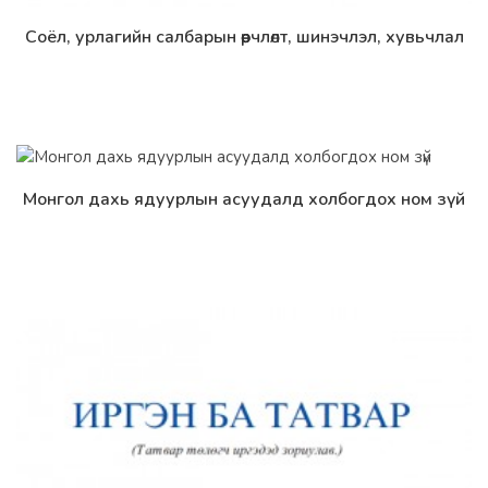
Соёл, урлагийн салбарын өөрчлөлт, шинэчлэл, хувьчлал
Дэлгэрэнгүй
Монгол дахь ядуурлын асуудалд холбогдох ном зүй
Дэлгэрэнгүй