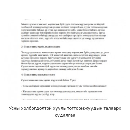
Усны холбогдолтой хууль тогтоомжуудын талаарх
Дэлгэрэнгүй
судалгаа