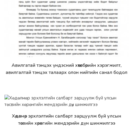
Авилгатай тэнцэх үндэсний хөтөлбөрийн хэрэгжилт,
Дэлгэрэнгүй
авилгалтай тэнцэх талаарх олон нийтийн санал бодол
Хөдөлмөр эрхлэлтийн салбарт зарцуулж буй улсын
Дэлгэрэнгүй
төсвийн хөрөнгийн жендэрийн дүн шинжилгээ