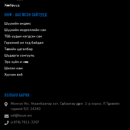
Хөтөлбөрүүд
ННФ - ААС ҮҮССЭН САЙТУУД
Шүүхийн индекс
Шүүхийн мэдээллийн сан
ТББ-уудын нэгдсэн сан
Гэрээний ил тод байдал
Төсвийн цагалбар
Шударга сонгууль
Эрх зүйн и-хөтөч
Шилэн нам
Хуучин вэб
ХОЛБОО БАРИХ
Монгол Улс, Улаанбаатар хот, Сүхбаатар дүүрэг, 1-р хороо, ​Л.Түдэвийн
гудамж 5/3, 14240
osf@forum.mn
(+976) 7611-3207