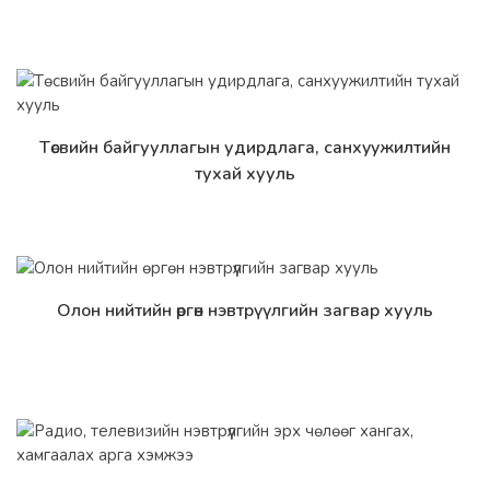
Төсвийн байгууллагын удирдлага, санхyyжилтийн
Дэлгэрэнгүй
тухай хууль
Олон нийтийн өргөн нэвтрүүлгийн загвар хууль
Дэлгэрэнгүй