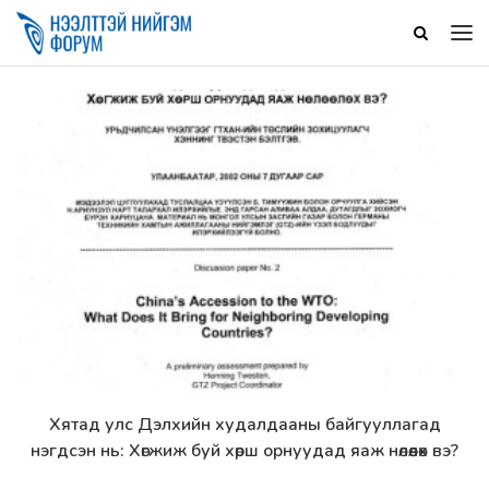
Хятад улс Дэлхийн худалдааны байгууллагад
Дэлгэрэнгүй
нэгдсэн нь: Хөгжиж буй хөрш орнуудад яаж нөлөөлөх вэ?