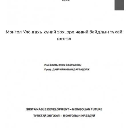
Монгол Улс дахь хүний эрх, эрх чөлөөний байдлын тухай
Дэлгэрэнгүй
илтгэл