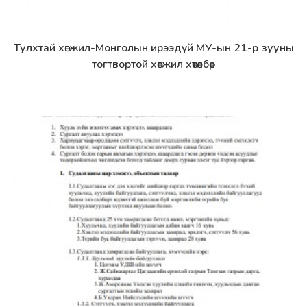
Тулхтай хөгжил-Монголын ирээдүй МУ-ын 21-р зууны
Дэлгэрэнгүй
тогтвортой хөгжил хөтөлбөр