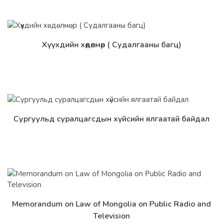
Хүүхдийн хөдөлмөр ( Судалгааны багц)
Дэлгэрэнгүй
Сургуульд суралцагсдын хүйсийн ялгаатай байдал
Дэлгэрэнгүй
Memorandum on Law of Mongolia on Public Radio and
Дэлгэрэнгүй
Television