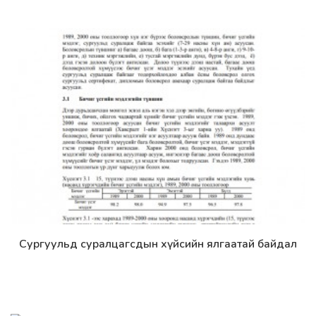
Сургуульд суралцагсдын хүйсийн ялгаатай байдал
Дэлгэрэнгүй