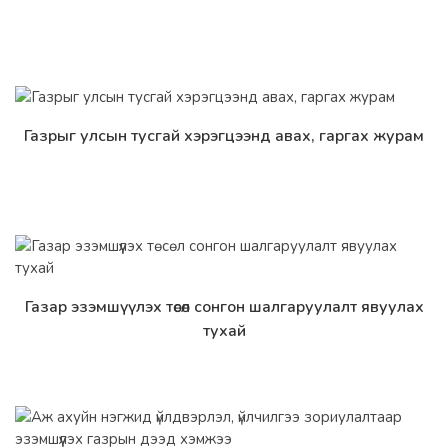
Газрыг улсын тусгай хэрэгцээнд авах, гаргах журам
Дэлгэрэнгүй
Газар эзэмшүүлэх төсөл сонгон шалгаруулалт явуулах
Дэлгэрэнгүй
тухай