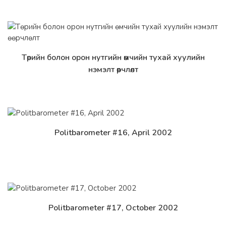
Төрийн болон орон нутгийн өмчийн тухай хуулийн
Дэлгэрэнгүй
нэмэлт өөрчлөлт
Politbarometer #16, April 2002
Дэлгэрэнгүй
Politbarometer #17, October 2002
Дэлгэрэнгүй