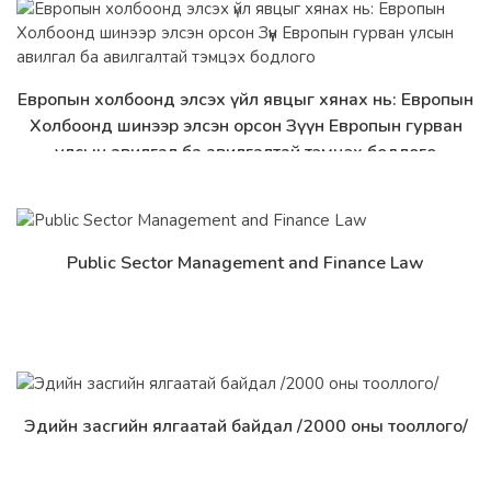
Европын холбоонд элсэх үйл явцыг хянах нь: Европын
Дэлгэрэнгүй
Холбоонд шинээр элсэн орсон Зүүн Европын гурван
улсын авилгал ба авилгалтай тэмцэх бодлого
Public Sector Management and Finance Law
Дэлгэрэнгүй
Эдийн засгийн ялгаатай байдал /2000 оны тооллого/
Дэлгэрэнгүй