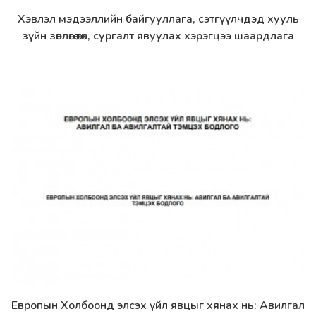
Хэвлэл мэдээллийн байгууллага, сэтгүүлчдэд хууль
Дэлгэрэнгүй
зүйн зөвлөгөө өгөх, сургалт явуулах хэрэгцээ шаардлага
Европын Холбоонд элсэх үйл явцыг хянах нь: Авилгал
Дэлгэрэнгүй