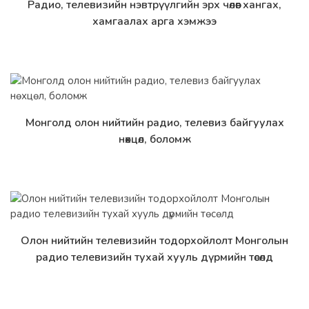
Радио, телевизийн нэвтрүүлгийн эрх чөлөөг хангах,
Дэлгэрэнгүй
хамгаалах арга хэмжээ
Монголд олон нийтийн радио, телевиз байгуулах
Дэлгэрэнгүй
нөхцөл, боломж
Олон нийтийн телевизийн тодорхойлолт Монголын
Дэлгэрэнгүй
радио телевизийн тухай хууль дүрмийн төсөлд