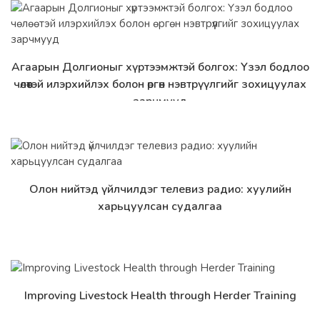
Агаарын Долгионыг хүртээмжтэй болгох: Үзэл бодлоо
Дэлгэрэнгүй
чөлөөтэй илэрхийлэх болон өргөн нэвтрүүлгийг зохицуулах
зарчмууд
Олон нийтэд үйлчилдэг телевиз радио: хуулийн
Дэлгэрэнгүй
харьцуулсан судалгаа
Improving Livestock Health through Herder Training
Дэлгэрэнгүй