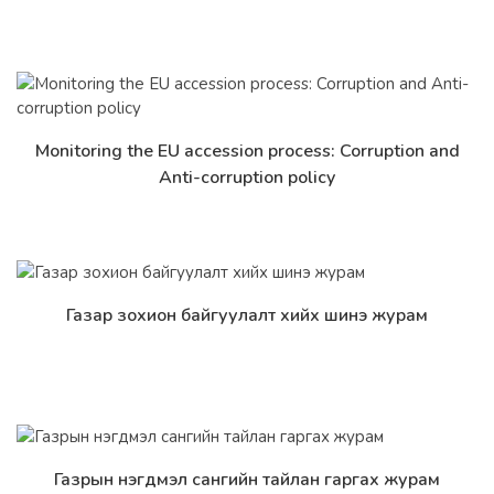
Monitoring the EU accession process: Corruption and
Дэлгэрэнгүй
Anti-corruption policy
Газар зохион байгуулалт хийх шинэ журам
Дэлгэрэнгүй
Газрын нэгдмэл сангийн тайлан гаргах журам
Дэлгэрэнгүй