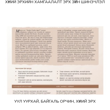
ХҮНИЙ ЭРХИЙН ХАМГААЛАЛТ ЭРХ ЗҮЙН ШИНЭЧЛЭЛ
Дэлгэрэнгүй
УУЛ УУРХАЙ, БАЙГАЛЬ ОРЧИН, ХҮНИЙ ЭРХ
Дэлгэрэнгүй