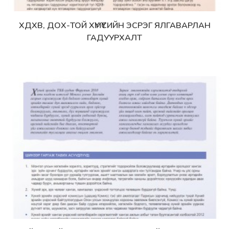
ХДХВ, ДОХ-ТОЙ ХҮМҮҮСИЙН ЭСРЭГ ЯЛГАВАРЛАН
Дэлгэрэнгүй
ГАДУУРХАЛТ