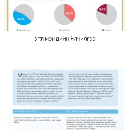
ЭРҮҮЛ МЭНДИЙН ҮЙЛЧИЛГЭЭ
Дэлгэрэнгүй