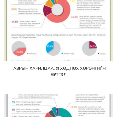
ГАЗРЫН ХАРИЛЦАА, ҮЛ ХӨДЛӨХ ХӨРӨНГИЙН
Дэлгэрэнгүй
БҮРТГЭЛ