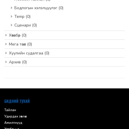
Бодлогын хэлэлцүүлэг
(0)
Temp
(0)
Сценари
(0)
Хөтөлбөр
(0)
Мега төсөл
(0)
Хуулийн судалгаа
(0)
Архив
(0)
default
БИДНИЙ ТУХАЙ
Тайлан
Удирдах зөвлөл
Ажилтнууд