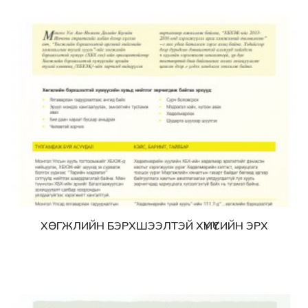
ХӨГЖЛИЙН БЭРХШЭЭЛТЭЙ ХҮМҮҮСИЙН ЭРХ
Дэлгэрэнгүй