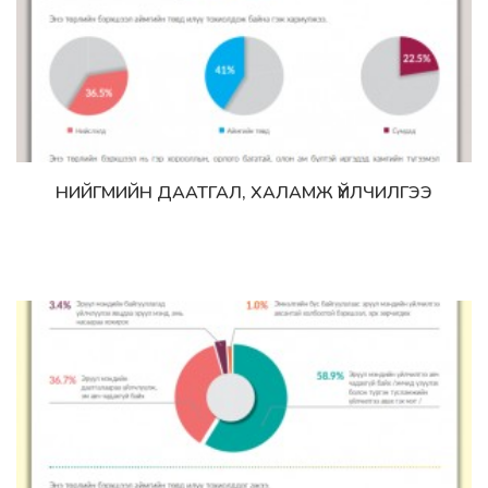
НИЙГМИЙН ДААТГАЛ, ХАЛАМЖ ҮЙЛЧИЛГЭЭ
Дэлгэрэнгүй