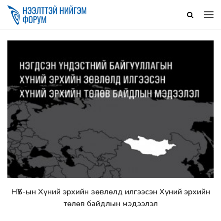
НҮБ-ын Хүний эрхийн зөвлөлд илгээсэн Хүний эрхийн
Дэлгэрэнгүй
төлөв байдлын мэдээлэл