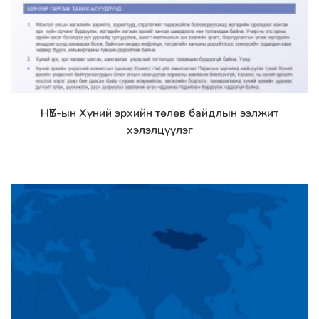
НҮБ-ын Хүний эрхийн төлөв байдлын ээлжит
Дэлгэрэнгүй
хэлэлцүүлэг