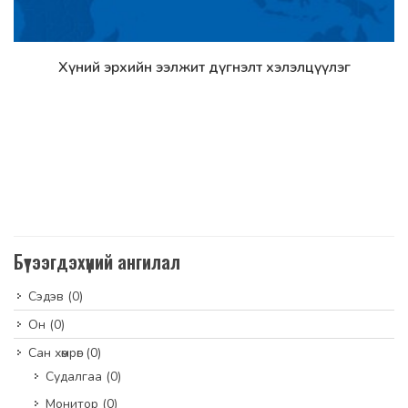
Хүний эрхийн ээлжит дүгнэлт хэлэлцүүлэг
Дэлгэрэнгүй
Бүтээгдэхүүний ангилал
Сэдэв
(0)
Он
(0)
Сан хөмрөг
(0)
Судалгаа
(0)
Монитор
(0)