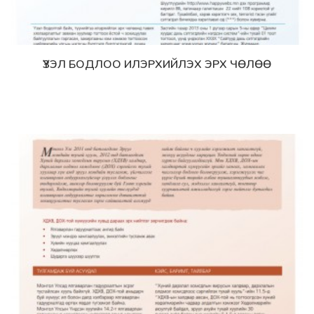
ҮЗЭЛ БОДЛОО ИЛЭРХИЙЛЭХ ЭРХ ЧӨЛӨӨ
Дэлгэрэнгүй