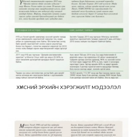
ХҮНСНИЙ ЭРХИЙН ХЭРЭГЖИЛТ МЭДЭЭЛЭЛ
Дэлгэрэнгүй