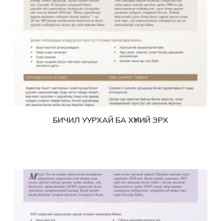
БИЧИЛ УУРХАЙ БА ХҮНИЙ ЭРХ
Дэлгэрэнгүй