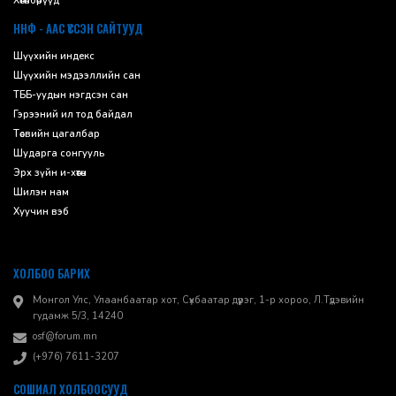
Хөтөлбөрүүд
ННФ - ААС ҮҮССЭН САЙТУУД
Шүүхийн индекс
Шүүхийн мэдээллийн сан
ТББ-уудын нэгдсэн сан
Гэрээний ил тод байдал
Төсвийн цагалбар
Шударга сонгууль
Эрх зүйн и-хөтөч
Шилэн нам
Хуучин вэб
ХОЛБОО БАРИХ
Монгол Улс, Улаанбаатар хот, Сүхбаатар дүүрэг, 1-р хороо, ​Л.Түдэвийн
гудамж 5/3, 14240
osf@forum.mn
(+976) 7611-3207
СОШИАЛ ХОЛБООСУУД