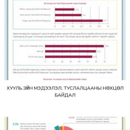
ХУУЛЬ ЗҮЙН МЭДЭЭЛЭЛ, ТУСЛАЛЦААНЫ НӨХЦӨЛ
Дэлгэрэнгүй
БАЙДАЛ