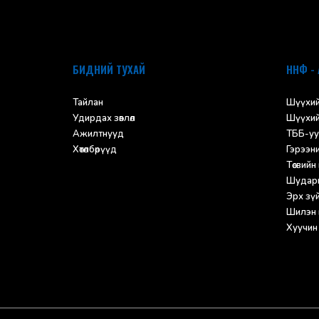
БИДНИЙ ТУХАЙ
ННФ - 
Тайлан
Шүүхий
Удирдах зөвлөл
Шүүхий
Ажилтнууд
ТББ-уу
Хөтөлбөрүүд
Гэрээн
Төсвийн
Шударг
Эрх зүйн
Шилэн 
Хуучин