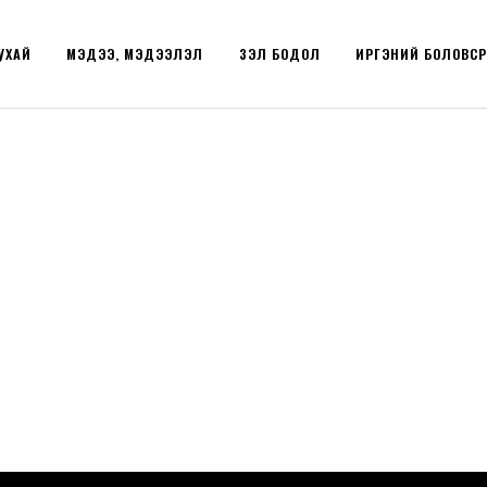
УХАЙ
МЭДЭЭ, МЭДЭЭЛЭЛ
ҮЗЭЛ БОДОЛ
ИРГЭНИЙ БОЛОВС