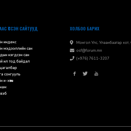
ААС ҮҮССЭН САЙТУУД
ХОЛБОО БАРИХ
н индекс
Монгол Улс, Улаанбаатар хот, С
н мэдээллийн сан
osf@forum.mn
дын нэгдсэн сан
(+976) 7611-3207
ий ил тод байдал
 цагалбар
а сонгууль
 и-хөтөч
нам
 вэб