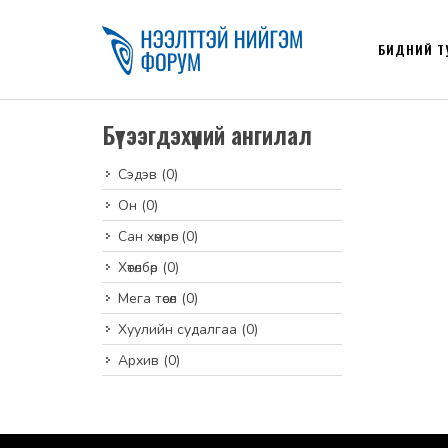
БИДНИЙ Т
Бүтээгдэхүүний ангилал
Сэдэв
(0)
Он
(0)
Сан хөмрөг
(0)
Хөтөлбөр
(0)
Мега төсөл
(0)
Хуулийн судалгаа
(0)
Архив
(0)
default