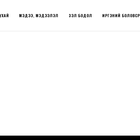
УХАЙ
МЭДЭЭ, МЭДЭЭЛЭЛ
ҮЗЭЛ БОДОЛ
ИРГЭНИЙ БОЛОВС