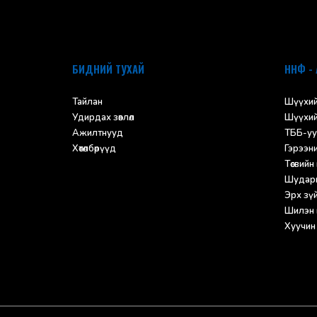
БИДНИЙ ТУХАЙ
ННФ - 
Тайлан
Шүүхий
Удирдах зөвлөл
Шүүхий
Ажилтнууд
ТББ-уу
Хөтөлбөрүүд
Гэрээн
Төсвийн
Шударг
Эрх зүйн
Шилэн 
Хуучин