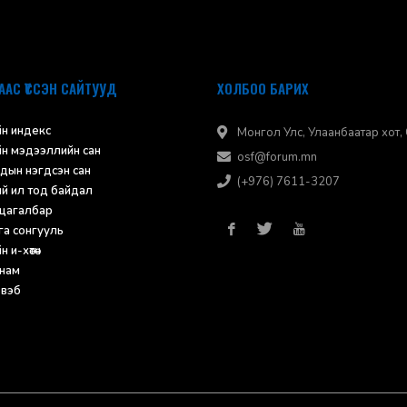
ААС ҮҮССЭН САЙТУУД
ХОЛБОО БАРИХ
н индекс
Монгол Улс, Улаанбаатар хот, С
н мэдээллийн сан
osf@forum.mn
дын нэгдсэн сан
(+976) 7611-3207
ий ил тод байдал
 цагалбар
а сонгууль
 и-хөтөч
нам
 вэб