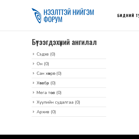
БИДНИЙ Т
Бүтээгдэхүүний ангилал
Сэдэв
(0)
Он
(0)
Сан хөмрөг
(0)
Хөтөлбөр
(0)
Мега төсөл
(0)
Хуулийн судалгаа
(0)
Архив
(0)
default