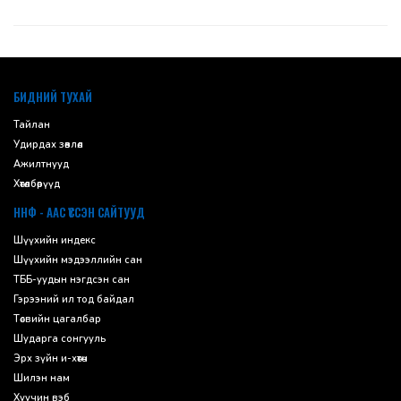
default
БИДНИЙ ТУХАЙ
Тайлан
Удирдах зөвлөл
Ажилтнууд
Хөтөлбөрүүд
ННФ - ААС ҮҮССЭН САЙТУУД
Шүүхийн индекс
Шүүхийн мэдээллийн сан
ТББ-уудын нэгдсэн сан
Гэрээний ил тод байдал
Төсвийн цагалбар
Шударга сонгууль
Эрх зүйн и-хөтөч
Шилэн нам
Хуучин вэб