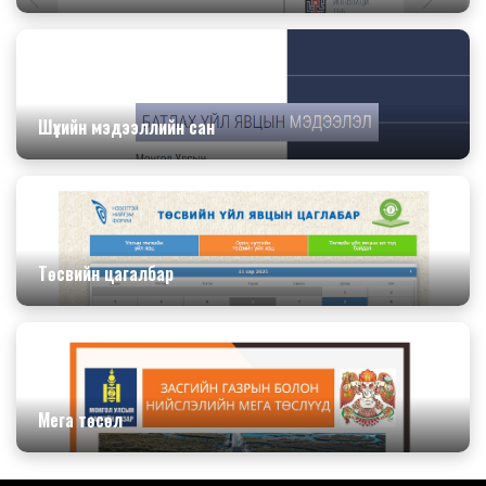
Шүүхийн мэдээллийн сан
Төсвийн цагалбар
Мега төсөл