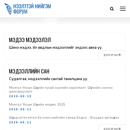
МЭДЭЭ МЭДЭЭЛЭЛ
Шинэ мэдээ, үйл явдлын мэдээллийг эндээс авна уу.
ДЭЛГЭРЭНГҮЙ
МЭДЭЭЛЛИЙН САН
Судалгаа, мэдээллийн сантай танилцана уу.
Монгол Улсын Шүүхийн тухай хуулийн хэрэгжилт: Шүүгчийн сонгон
шалгаруулалт
2026-06-19
Монгол Улсын Шүүхийн индекс 2025
2026-06-11
Шүүхэд итгэх итгэл ба олон нийтийн санаа бодол - Асуудал эргэцүүлэл
2026-06-11
ДЭЛГЭРЭНГҮЙ