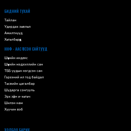
default
БИДНИЙ ТУХАЙ
Тайлан
Удирдах зөвлөл
Ажилтнууд
Хөтөлбөрүүд
ННФ - ААС ҮҮССЭН САЙТУУД
Шүүхийн индекс
Шүүхийн мэдээллийн сан
ТББ-уудын нэгдсэн сан
Гэрээний ил тод байдал
Төсвийн цагалбар
Шударга сонгууль
Эрх зүйн и-хөтөч
Шилэн нам
Хуучин вэб
ХОЛБОО БАРИХ