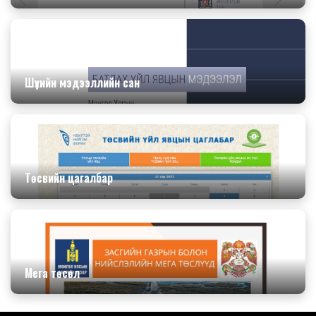
Шүүхийн мэдээллийн сан
Төсвийн цагалбар
Мега төсөл