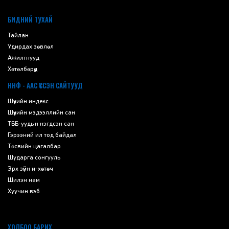
default
БИДНИЙ ТУХАЙ
Тайлан
Удирдах зөвлөл
Ажилтнууд
Хөтөлбөрүүд
ННФ - ААС ҮҮССЭН САЙТУУД
Шүүхийн индекс
Шүүхийн мэдээллийн сан
ТББ-уудын нэгдсэн сан
Гэрээний ил тод байдал
Төсвийн цагалбар
Шударга сонгууль
Эрх зүйн и-хөтөч
Шилэн нам
Хуучин вэб
ХОЛБОО БАРИХ