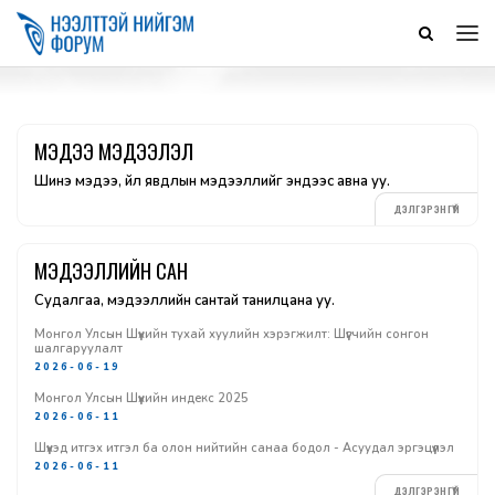
МЭДЭЭ МЭДЭЭЛЭЛ
Шинэ мэдээ, үйл явдлын мэдээллийг эндээс авна уу.
ДЭЛГЭРЭНГҮЙ
МЭДЭЭЛЛИЙН САН
Судалгаа, мэдээллийн сантай танилцана уу.
Монгол Улсын Шүүхийн тухай хуулийн хэрэгжилт: Шүүгчийн сонгон
шалгаруулалт
2026-06-19
Монгол Улсын Шүүхийн индекс 2025
2026-06-11
Шүүхэд итгэх итгэл ба олон нийтийн санаа бодол - Асуудал эргэцүүлэл
2026-06-11
ДЭЛГЭРЭНГҮЙ