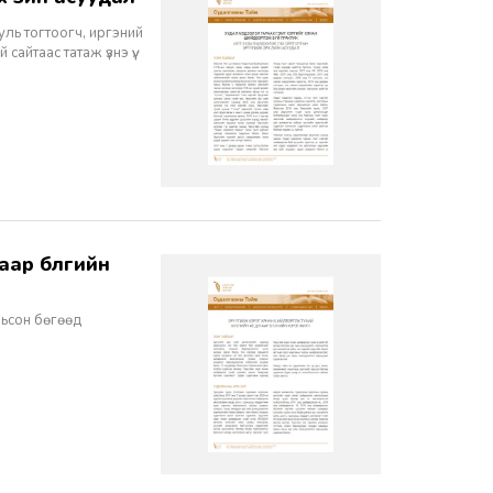
ууль тогтоогч, иргэний
айтаас татаж үзнэ үү.
рьсон бөгөөд