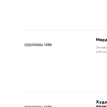
мөр
2022-06-23
СУДАЛГААНЫ ТОЙМ
Энэхүү 
нийгмий
худал мэдээлэл тараах гэмт хэргийг хянан шийдвэрлэж буй
2022-06-23
прак