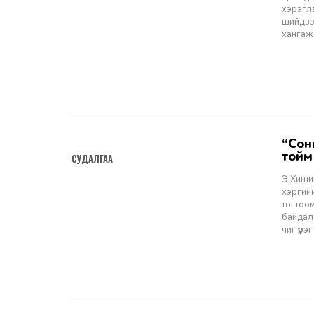
хэрэгл
шийдвэ
хангаж 
“сонгуулийн эрх, эрх чөлөөний эсрэг гэмт хэргийн шийдвэрлэлт” -
2024-10-07
тойм
СУДАЛГАА
Э.Хишиг
хэргийн
тогтоом
байдал,
чиг үүр