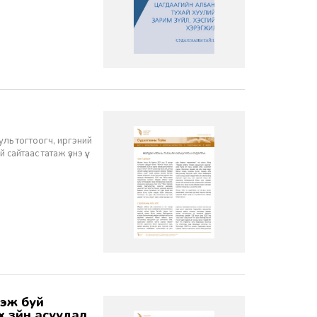
ууль тогтоогч, иргэний
айтаас татаж үзнэ үү.
х зүйн асуудал