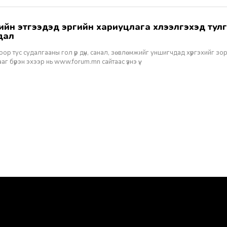
дал
оор тус судалгааны гол үр дүн, санал, зөвлөмжийг уншигчдад хүргэхийг зо
аг бүрэн эхээр нь www.forum.mn сайтаас үзнэ үү.