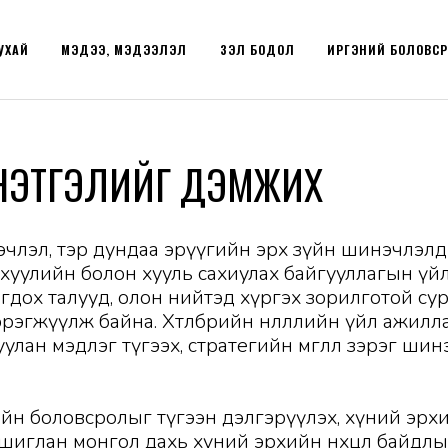
УХАЙ
МЭДЭЭ, МЭДЭЭЛЭЛ
ҮЗЭЛ БОДОЛ
ИРГЭНИЙ БОЛОВС
ШИНЭТГЭЛИЙГ ДЭМЖИХ
нэчлэл, тэр дундаа эрүүгийн эрх зүйн шинэчлэл
 хуулийн болон хууль сахиулах байгууллагын үй
дох талууд, олон нийтэд хүргэх зорилготой сурга
гжүүлж байна. Хөтөлбөрийн нөлөөллийн үйл ажилла
улан мэдлэг түгээх, стратегийн өмгөөлөл зэрэг ши
рхийн боловсролыг түгээн дэлгэрүүлэх, хүний э
глан монгол дахь хүний эрхийн нөхцөл байдлыг