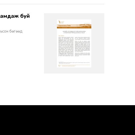
рьсон бөгөөд