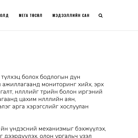
РОЛД
МЕГА ТӨСӨЛ
МЭДЭЭЛЛИЙН САН
д түлхэц болох бодлогын дүн
л ажиллагаанд мониторинг хийх, эрх
лт, нөлөөллийг төрийн болон иргэний
гаанд цахим нөлөөллийн аян,
нэлэг арга хэрэгслийг хослуулан
рхийн үндэсний механизмыг бэхжүүлэх,
 дээрдүүлэх, олон ургальч үзэл