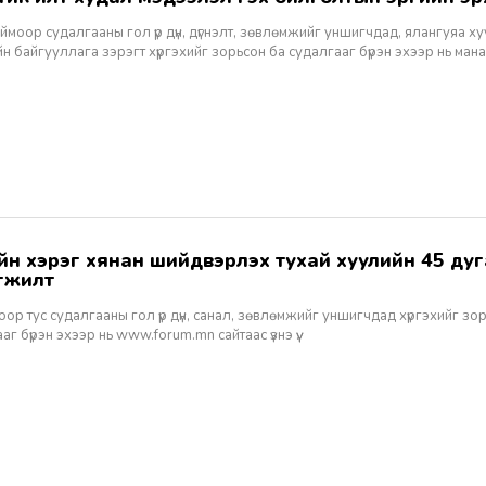
тоймоор судалгааны гол үр дүн, дүгнэлт, зөвлөмжийг уншигчдад, ялангуяа х
н байгууллага зэрэгт хүргэхийг зорьсон ба судалгааг бүрэн эхээр нь манай с
гжилт
оор тус судалгааны гол үр дүн, санал, зөвлөмжийг уншигчдад хүргэхийг зо
аг бүрэн эхээр нь www.forum.mn сайтаас үзнэ үү.