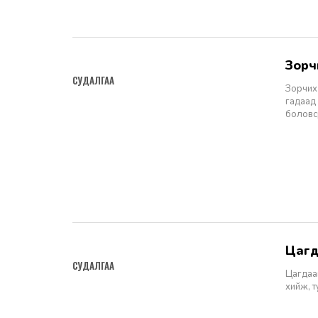
зор
2023-01-06
СУДАЛГАА
Зорчих 
гадаад
боловс
цаг
2022-10-20
СУДАЛГАА
Цагдаа
хийж, 