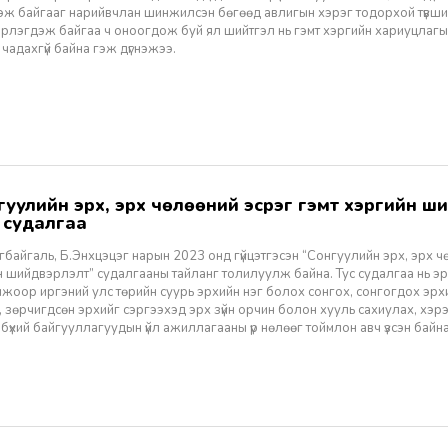
эж байгааг нарийвчлан шинжилсэн бөгөөд авлигын хэрэг тодорхой түвшин
рлэгдэж байгаа ч оноогдож буй ял шийтгэл нь гэмт хэргийн хариуцлагы
чадахгүй байна гэж дүгнэжээ.
 судалгаа
байгаль, Б.Энхцэцэг нарын 2023 онд гүйцэтгэсэн “Сонгуулийн эрх, эрх ч
 шийдвэрлэлт” судалгааны тайланг толилуулж байна. Тус судалгаа нь эрү
жоор иргэний улс төрийн суурь эрхийн нэг болох сонгох, сонгогдох эрх
 зөрчигдсөн эрхийг сэргээхэд эрх зүйн орчин болон хууль сахиулах, хэ
эг бүхий байгууллагуудын үйл ажиллагааны үр нөлөөг тоймлон авч үзсэн байна