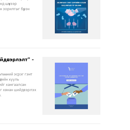
д шүүхээр
н зорилгыг бүрэн
өлөөний эсрэг гэмт
үгийн хууль
ийг хамгаалсан
рэг хянан шийдвэрлэх
.