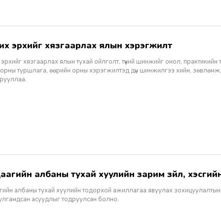
чих эрхийг хязгаарлах ялын хэрэгжилт
эрхийг хязгаарлах ялын тухай ойлголт, түүний шинжийг онол, практикийн т
 орны туршлага, өөрийн орны хэрэгжилтэд дүн шинжилгээ хийн, зөвлөмж,
рууллаа.
даагийн албаны тухай хуулийн зарим зүйл, хэсгий
гийн албаны тухай хуулийн тодорхой ажиллагаа явуулах зохицуулалтын 
тулгамдсан асуудлыг тодруулсан болно.