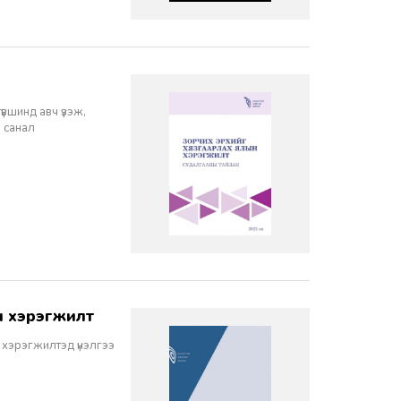
үвшинд авч үзэж,
 санал
н хэрэгжилт
хэрэгжилтэд үнэлгээ