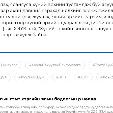
үлэх, ялангуяа хүний эрхийн тулгамдаж буй асу
аар ахиц дэвшил гарахад нөлөөлөхийг зорьж ажил
ын түвшинд хөгжүүлэх, хүний эрхийн зарчим, хан
 зорилгоор хүний эрхийн цуврал лекц (2012 оно
ноос)-ыг ХЭҮК-той, “Хүний эрхийн кино хэлэлцүүл
 хэрэгжүүлж байна.
йнШинэчлэл
#ХуульСахиулахБайгууллага
#ТеатрХүни
лцъя
#ХуулийнШүүмж
#UPR
#ХЭФ
#Хохи
игын гэмт хэргийн ялын бодлогын үр нөлөө
ын холбооны гишүүн шүүгч, прокурор, өмгөөлөгчдөөс бүрдсэн судалгааны 
рын газрын архивын мэдээлэлд үндэслэн Эрүүгийн хуулийн 22.1, 22.4 дүгээр