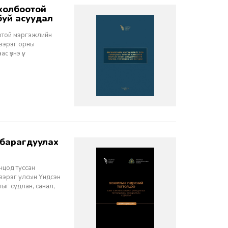
гаан хянан шийдвэрлэж буй практик, тулгамдаж буй асуудал
оотой мэргэжлийн
 зэрэг орны
үзнэ үү.
нцод туссан
 зэрэг улсын Үндсэн
ыг судлан, санал,