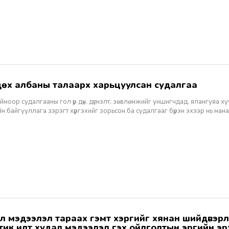
дөх албаны талаарх харьцуулсан судалгаа
тоймоор судалгааны гол үр дүн, дүгнэлт, зөвлөмжийг уншигчдад, ялангуяа х
н байгууллага зэрэгт хүргэхийг зорьсон ба судалгааг бүрэн эхээр нь манай с
тик илт худал мэдээлэл гэх ойлголтын эрүүгийн эр