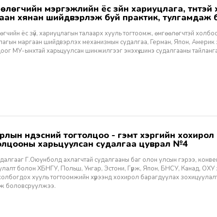
мар
өгчийн ёс зүй, хариуцлагын талаарх хууль тогтоомж, өмгөөлөгчтэй холб
лагын маргаан шийдвэрлэх механизмын судалгаа, Герман, Япон, Америк
оог МУ-ынхтай харьцуулсан шинжилгээг энэхүү шинэ судалгааны тайлангаас 
олцооны харьцуулсан судалгаа цуврал №4
судалгааг Г.Оюунболд ахлагчтай судалгааны баг олон улсын гэрээ, конве
лалт болон ХБНГУ, Польш, Унгар, Эстони, Гүрж, Япон, БНСУ, Канад, ОХУ
 холбогдох хууль тогтоомжийн хүрээнд хохирол барагдуулах зохицуулалт
ж боловсруулжээ.