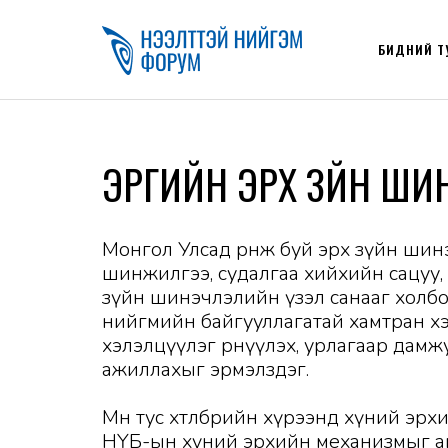
БИДНИЙ Т
ЭРҮҮГИЙН ЭРХ ЗҮЙН 
Монгол Улсад өрнөж буй эрх зүйн ши
шинжилгээ, судалгаа хийхийн сацуу,
зүйн шинэчлэлийн үзэл санааг холбог
нийгмийн байгууллагатай хамтран хэрэ
хэлэлцүүлэг өрнүүлэх, урлагаар дамжу
ажиллахыг эрмэлздэг.
Мөн тус хөтөлбөрийн хүрээнд хүний э
НҮБ-ын хүний эрхийн механизмыг аши