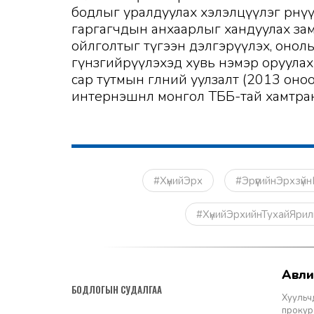
бодлыг уралдуулах хэлэлцүүлэг өрнү
гаргагчдын анхаарлыг хандуулах зам
ойлголтыг түгээн дэлгэрүүлэх, онол
гүнзгийрүүлэхэд хувь нэмэр оруулах
сар тутмын өглөөний уулзалт (2013 о
интернэшнл монгол ТББ-тай хамтран
#ХүнийЭрх
#ЭрүүгийнЭрхзү
#ХүнийЭрхийнТухайЯри
авл
2026-04-24
БОДЛОГЫН СУДАЛГАА
Хуульчд
прокуро