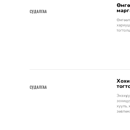
өмгөөлөгчийн мэргэжлийн ёс зүйн хариуцлага, түүнтэй холбоотой
2023-12-11
СУДАЛГАА
Өмгөөл
хариуц
тогтолц
хохирлын үндэсний тогтолцоо - гэмт хэргийн хохирол барагдуулах
2023-10-16
тогт
СУДАЛГАА
Энэхүү 
зохицуу
хууль,
зөвлөм