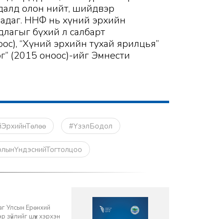
удалд олон нийт, шийдвэр
ладаг. ННФ нь хүний эрхийн
длагыг бүхий л салбарт
ос), “Хүний эрхийн тухай ярилцья”
эг” (2015 оноос)-ийг Эмнести
йЭрхийнТөлөө
#ҮзэлБодол
рлынҮндэснийТогтолцоо
баг Улсын Ерөнхий
 зүйлийг шүүх хэрхэн