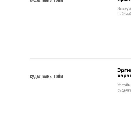
СУДАЛГААНЫ ТОЙМ
Энэхүү 
нийгмий
эрүүгийн хэрэг хянан шийдвэрлэх тухай хуулийн 45 дугаар бүлгийн
2022-06-23
хэрэ
СУДАЛГААНЫ ТОЙМ
Уг тойм
судалга