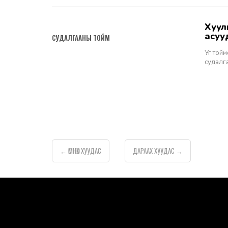
хуулийн этгээдэд эрүүгийн хариуцлага хүлээлгэхэд тулгамдаж буй
2022-06-23
асуу
СУДАЛГААНЫ ТОЙМ
Уг тойм
судалга
ӨМНӨХ
ХУУДАС
ДАРААХ
ХУУДАС
←
→
default