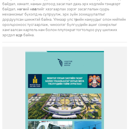
байдал, хяналт, намын дотоод засаглал дахь эрх мэдлийн тэнцвэрт
байдал, мөнгөний нөлөөллийг хязгаарлах зэрэг засаглалын суурь
механизмыг бүхэлд нь сулруулж, эрх зүйн зохицуулалтыг
дордуулсан шинжтэй байна. Улмаар улс төрийн намуудыг олон нийтийн
оролцооноос тусгаарлаж, чинээлэг бүлгүүдийн ашиг сонирхлыг
хамгаалсан картель нам болон плутократ тогтолцоо руу шилжих
эрсдэл өндөр байна.