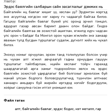
Хөтөлбөр:
Эрдэс баялгийн салбарын сайн засаглалыг дэмжих нь
Байгалийн нөөц баялаг хишиг үү, хяслан уу? Эрдэмтэн мэргэд
энэ асуултад нэгдсэн нэг хариу өгч чадаагүй байгаа билээ.
Гагцхүү байгалийн баялаг бүхий улс оронд зөрчил тэмцэл,
ядуурал газар авсан баримт даанч олон байдаг. Гэхдээ
байгалийн баялгаа зөв зохистой ашиглан, хөгжилд хүрч чадсан
улс орон ч байдаг ба Монгол орон чухам хөгжлийн энэ замаар
явахын тулд бусдын туршлагыг судалж, дүгнэлт хийх нь чухал
билээ.
Энэхүү номыг орчуулан, эрхэм танд толилуулах болсон учир
нь чухам алт хөгжил авчраагүй гадны орнуудын гашуун
туршлагыг тайлбарлаж, нөөцийн хясланг тойрч гарахад
шаардлагатай арга замыг тодорхойлон зөвлөсөн нь эрдэс
баялгийн зохистой удирдлагыг бий болгохыг эрмэлзэж буй
манай улсын бодлого боловсруулагчид, түүнчлэн алтнаас
хамаарч амьдарч буй жирийн иргэдэд нэгийг бодогдуулж,
хоёрыг сануулна гэсэн итгэл үнэмшил юм.
алт, байгалийн баялаг, эрдэс бодис, үнэт металл, гар