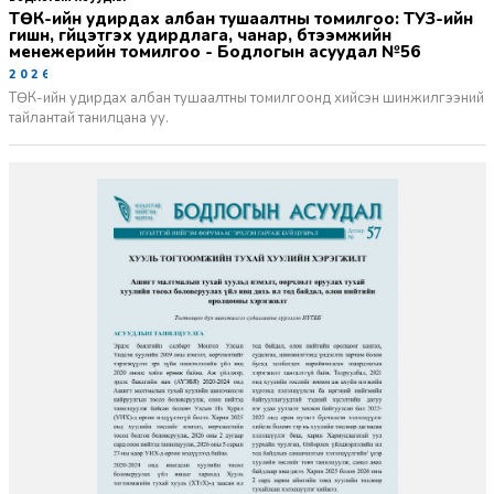
ТӨК-ийн удирдах албан тушаалтны томилгоо: ТУЗ-ийн
гишүүн, гүйцэтгэх удирдлага, чанар, бүтээмжийн
менежерийн томилгоо - Бодлогын асуудал №56
2026-06-02
ТӨК-ийн удирдах албан тушаалтны томилгоонд хийсэн шинжилгээний
тайлантай танилцана уу.