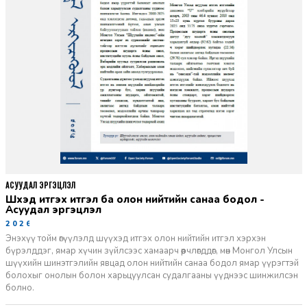
АСУУДАЛ ЭРГЭЦҮҮЛЭЛ
Шүүхэд итгэх итгэл ба олон нийтийн санаа бодол -
Асуудал эргэцүүлэл
2026-06-11
Энэхүү тойм өгүүлэлд шүүхэд итгэх олон нийтийн итгэл хэрхэн
бүрэлддэг, ямар хүчин зүйлсээс хамаарч өөрчлөгддөг, мөн Монгол Улсын
шүүхийн шинэтгэлийн явцад олон нийтийн санаа бодол ямар үүрэгтэй
болохыг онолын болон харьцуулсан судалгааны үүднээс шинжилсэн
болно.