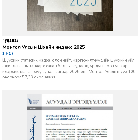
СУДАЛГАА
Монгол Улсын Шүүхийн индекс 2025
2026-06-11
Шүүхийн статистик мэдээ, олон нийт, мэргэжилтнүүдийн шүүхийн үйл
ажиллагааны талаарх санал бодлыг судалж, үр дүнг тоон утгаар
илэрхийлдэг энэхүү судалгаагаар 2025 онд Монгол Улсын шүүх 100
онооноос 57,33 оноо авчээ.