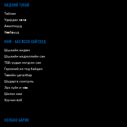
БИДНИЙ ТУХАЙ
Тайлан
Удирдах зөвлөл
Ажилтнууд
Хөтөлбөрүүд
ННФ - ААС ҮҮССЭН САЙТУУД
Шүүхийн индекс
Шүүхийн мэдээллийн сан
ТББ-уудын нэгдсэн сан
Гэрээний ил тод байдал
Төсвийн цагалбар
Шударга сонгууль
Эрх зүйн и-хөтөч
Шилэн нам
Хуучин вэб
ХОЛБОО БАРИХ