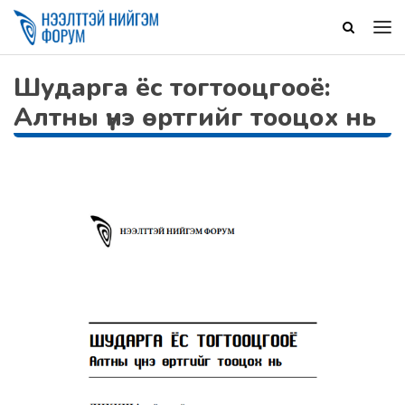
Шударга ёс тогтооцгооё:
Алтны үнэ өртгийг тооцох нь