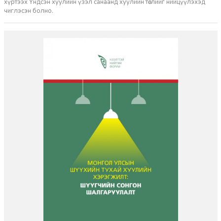
хүртээх Үндсэн хуулийн үзэл санаанд хуулийн төслийг нийцүүлэхэд
чиглэсэн болно.