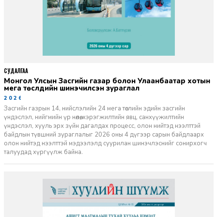
СУДАЛГАА
Монгол Улсын Засгийн газар болон Улаанбаатар хотын
мега төслүүдийн шинэчилсэн зураглал
2026-06-29
Засгийн газрын 14, нийслэлийн 24 мега төслийн эдийн засгийн
үндэслэл, нийгмийн үр нөлөө, хэрэгжилтийн явц, санхүүжилтийн
үндэслэл, хууль эрх зүйн дагалдах процесс, олон нийтэд нээлттэй
байдлын түвшний зураглалыг 2026 оны 4 дүгээр сарын байдлаарх
олон нийтэд нээлттэй мэдээлэлд суурилан шинэчлэснийг сонирхогч
талуудад хүргүүлж байна.