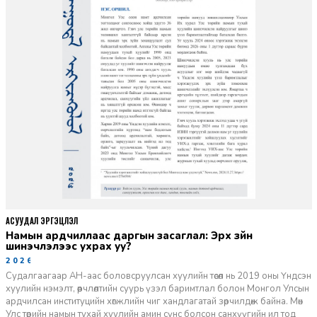
АСУУДАЛ ЭРГЭЦҮҮЛЭЛ
Намын ардчиллаас даргын засаглал: Эрх зүйн
шинэчлэлээс ухрах уу?
2026-07-08
Судалгаагаар АН-аас боловсруулсан хуулийн төсөл нь 2019 оны Үндсэн
хуулийн нэмэлт, өөрчлөлтийн суурь үзэл баримтлал болон Монгол Улсын
ардчилсан институцийн хөгжлийн чиг хандлагатай зөрчилдөж байна. Мөн
Улс төрийн намын тухай хуулийн амин сүнс болсон санхүүгийн ил тод