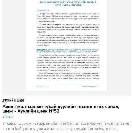
ХУУЛИЙН ШҮҮМЖ
Ашигт малтмалын тухай хуулийн төсөлд өгөх санал,
шүүмж - Хуулийн шүүмж №52
2026-06-29
Уг санал шүүмж нь газрын хэвлийн баялаг ашиглах үйл ажиллагаанд
ил тод байдал, шударга ёсыг хангах, үр өгөөжийг иргэн бүрд тэгш