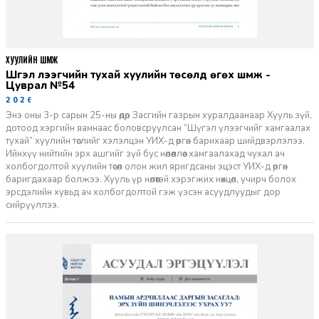
ХУУЛИЙН ШҮҮМЖ
Шүгэл үлээгчийн тухай хуулийн төсөлд өгөх шүүмж -
Цуврал №54
2026-07-27
Энэ оны 3-р сарын 25-ны өдөр Засгийн газрын хуралдаанаар Хууль зүй,
дотоод хэргийн яамнаас боловсруулсан “Шүгэл үлээгчийг хамгаалах
тухай” хуулийн төслийг хэлэлцэн УИХ-д өргөн барихаар шийдвэрлэлээ.
Ийнхүү нийтийн эрх ашгийг зүй бус нөлөөллөөс хамгаалахад чухал ач
холбогдолтой хуулийн төсөл олон жил яригдсаны эцэст УИХ-д өргөн
баригдахаар болжээ. Хууль үр нөлөөтэй хэрэгжих нөхцөл, учирч болох
эрсдэлийн хувьд ач холбогдолтой гэж үзсэн асуудлуудыг дор
сийрүүллээ.