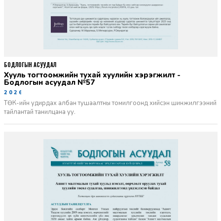
БОДЛОГЫН АСУУДАЛ
Хууль тогтоомжийн тухай хуулийн хэрэгжилт -
Бодлогын асуудал №57
2026-06-02
ТӨК-ийн удирдах албан тушаалтны томилгоонд хийсэн шинжилгээний
тайлантай танилцана уу.