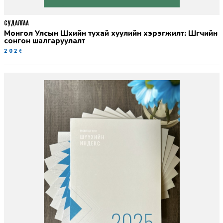
СУДАЛГАА
Монгол Улсын Шүүхийн тухай хуулийн хэрэгжилт: Шүүгчийн
сонгон шалгаруулалт
2026-06-19