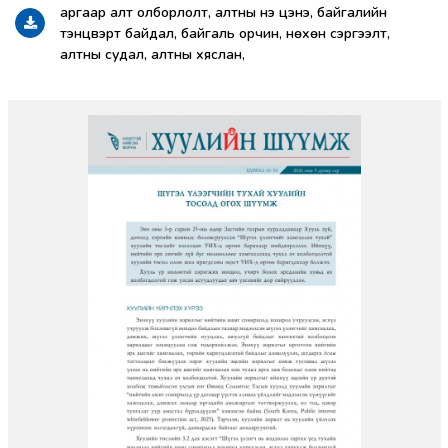
аргаар алт олборлолт, алтны үнэ цэнэ, байгалийн
тэнцвэрт байдал, байгаль орчин, нөхөн сэргээлт,
алтны судал, алтны хяслан,