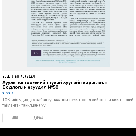
БОДЛОГЫН АСУУДАЛ
Хууль тогтоомжийн тухай хуулийн хэрэгжилт -
Бодлогын асуудал №58
2026-06-02
ТӨК-ийн удирдах албан тушаалтны томилгоонд хийсэн шинжилгээний
тайлантай танилцана уу.
ӨМНӨХ
ДАРААХ
←
→
default