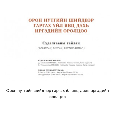
Орон нутгийн шийдвэр гаргах үйл явц дахь иргэдийн
Дэлгэрэнгүй
оролцоо