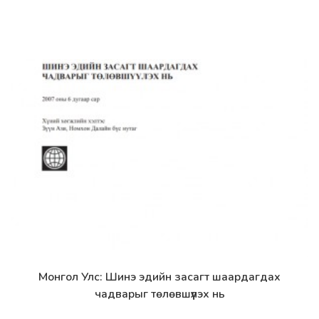
Монгол Улс: Шинэ эдийн засагт шаардагдах
Дэлгэрэнгүй
чадварыг төлөвшүүлэх нь