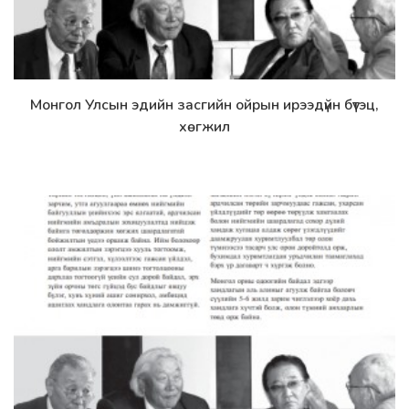
Монгол Улсын эдийн засгийн ойрын ирээдүйн бүтэц,
Дэлгэрэнгүй
хөгжил