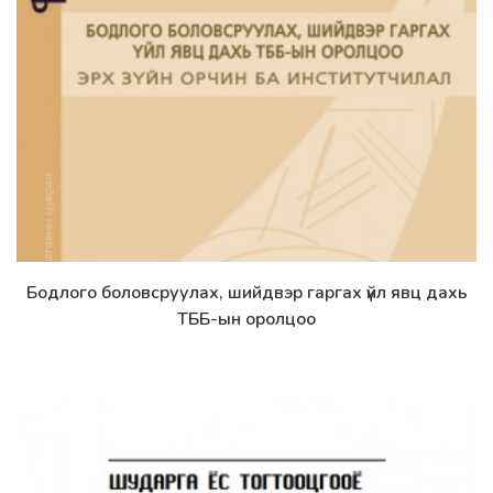
Бодлого боловсруулах, шийдвэр гаргах үйл явц дахь
Дэлгэрэнгүй
ТББ-ын оролцоо