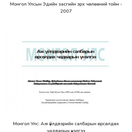
Монгол Улсын Эдийн засгийн эрх чөлөөний тойм -
Дэлгэрэнгүй
2007
Монгол Улс: Аж үйлдвэрийн салбарын өрсөлдөх
Дэлгэрэнгүй
чадварын үнэлгээ