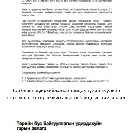
Гэр бүлийн хүчирхийлэлтэй тэмцэх тухай хуулийн
Дэлгэрэнгүй
хэрэгжилт, хохирогчийн аюулгүй байдлын хамгаалалт