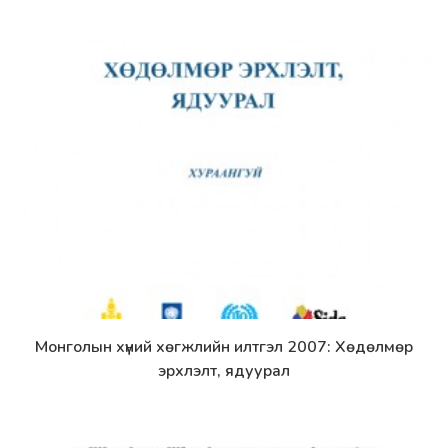
Монголын хүний хөгжлийн илтгэл 2007: Хөдөлмөр
Дэлгэрэнгүй
эрхлэлт, ядуурал