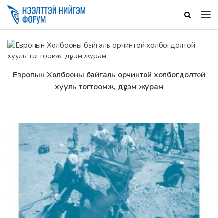
Европын Холбооны байгаль орчинтой холбогдолтой
Дэлгэрэнгүй
хууль тогтоомж, дүрэм журам