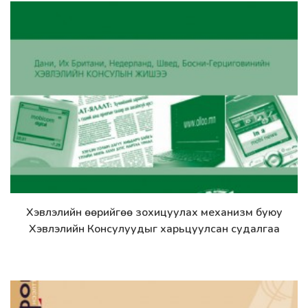
Хэвлэлийн өөрийгөө зохицуулах механизм буюу
Дэлгэрэнгүй
Хэвлэлийн Консулуудыг харьцуулсан судалгаа