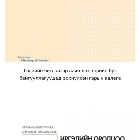
Төсвийн чиглэлээр ажиллах төрийн бус
Дэлгэрэнгүй
байгууллагуудад зориулсан гарын авлага