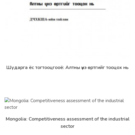
Шударга ёс тогтооцгооё: Алтны үнэ өртгийг тооцох нь
Дэлгэрэнгүй
Mongolia: Competitiveness assessment of the industrial
Дэлгэрэнгүй
sector