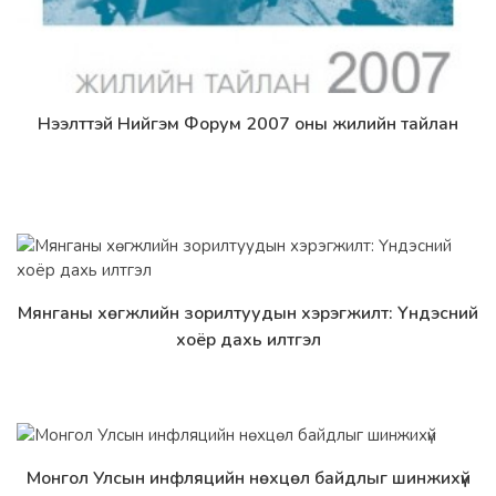
Нээлттэй Нийгэм Форум 2007 оны жилийн тайлан
Дэлгэрэнгүй
Мянганы хөгжлийн зорилтуудын хэрэгжилт: Үндэсний
Дэлгэрэнгүй
хоёр дахь илтгэл
Монгол Улсын инфляцийн нөхцөл байдлыг шинжихүй
Дэлгэрэнгүй