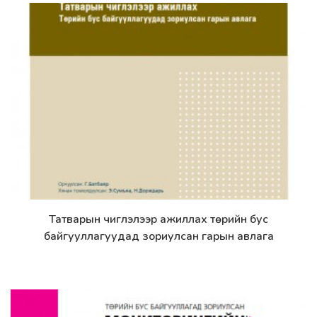
Татварын чиглэлээр ажиллах төрийн бус
Дэлгэрэнгүй
байгууллагуудад зориулсан гарын авлага