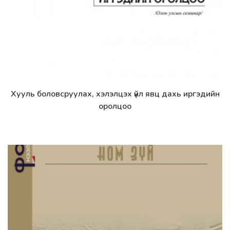
Хууль боловсруулах, хэлэлцэх үйл явц дахь иргэдийн
Дэлгэрэнгүй
оролцоо