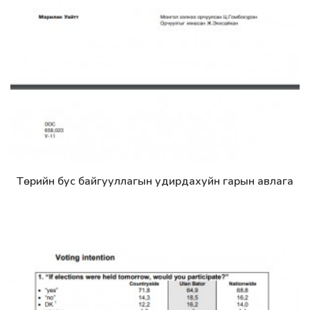
Төрийн бус байгууллагын удирдахуйн гарын авлага
Дэлгэрэнгүй