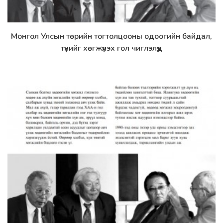
Монгол Улсын төрийн тогтолцооны одоогийн байдал,
Дэлгэрэнгүй
түүнийг хөгжүүлэх гол чиглэлүүд