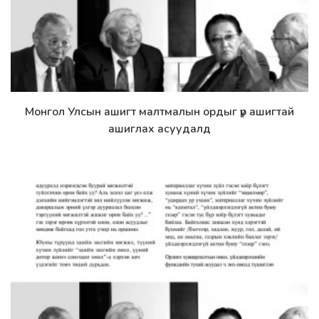
Монгол Улсын ашигт малтмалын ордыг үр ашигтай
Дэлгэрэнгүй
ашиглах асуудалд