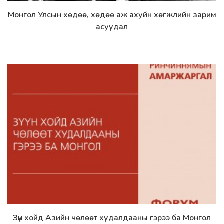
Монгол Улсын хөдөө, хөдөө аж ахуйн хөгжлийн зарим
Дэлгэрэнгүй
асуудал
Зүүн хойд Азийн чөлөөт худалдааны гэрээ ба Монгол
Дэлгэрэнгүй