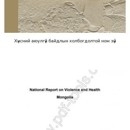
Хүнсний аюулгүй байдлын холбогдолтой ном зүй
Дэлгэрэнгүй