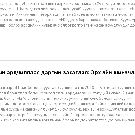
 3-р сарын 25-ны өдөр Засгийн газрын хуралдаанаар Хууль зүй, дотоод х
уулсан “Шүгэл үлээгчийг хамгаалах тухай” хуулийн төслийг хэлэлцэн УИХ
лэлээ. Ийнхүү нийтийн эрх ашгийг зүй бус нөлөөллөөс хамгаалахад чухал а
 төсөл олон жил яригдсаны эцэст УИХ-д өргөн баригдахаар болжээ. Хууль үр
 учирч болох эрсдэлийн хувьд ач холбогдолтой гэж үзсэн асуудлуудыг д
агаар АН-аас боловсруулсан хуулийн төсөл нь 2019 оны Үндсэн хуулийн нэм
үзэл баримтлал болон Монгол Улсын ардчилсан институцийн хөгжлийн чиг
өж байна. Мөн Улс төрийн намын тухай хуулийн амин сүнс болсон санхүүгийн
 намын дотоод засаглал дахь эрх мэдлийн тэнцвэрт байдал, мөнгөний нөлөөл
алын суурь механизмыг бүхэлд нь сулруулж, эрх зүйн зохицуулалтыг д
 Улмаар улс төрийн намуудыг олон нийтийн оролцооноос тусгаарлаж, чин
нирхлыг хамгаалсан картель нам болон плутократ тогтолцоо руу шилжих 