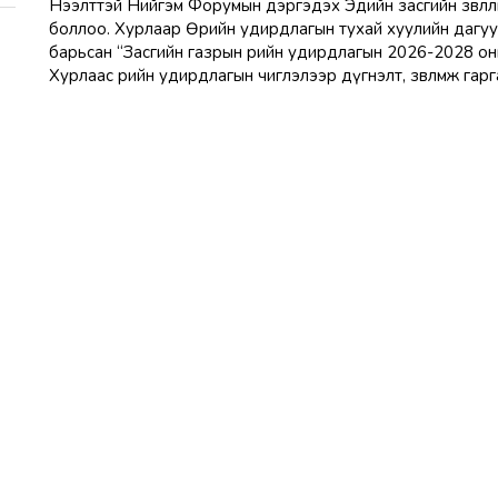
Нээлттэй Нийгэм Форумын дэргэдэх Эдийн засгийн зөвлөл
боллоо. Хурлаар Өрийн удирдлагын тухай хуулийн дагуу 
барьсан “Засгийн газрын өрийн удирдлагын 2026-2028 оны
Хурлаас өрийн удирдлагын чиглэлээр дүгнэлт, зөвлөмж гар