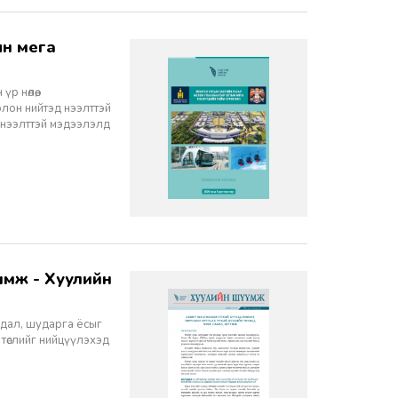
 нөлөө,
олон нийтэд нээлттэй
 нээлттэй мэдээлэлд
йдал, шударга ёсыг
 төслийг нийцүүлэхэд