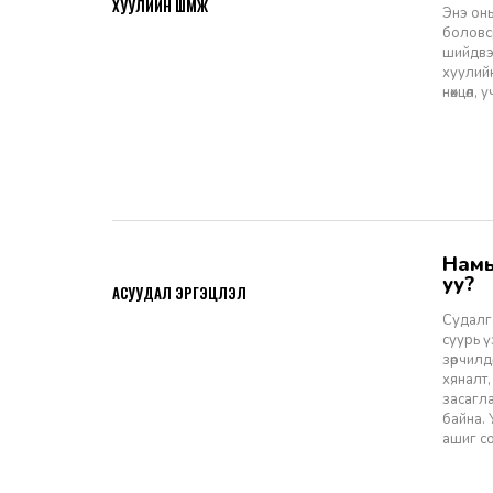
ХУУЛИЙН ШҮҮМЖ
Энэ оны
боловср
шийдвэр
хуулийн
нөхцөл,
Намын ардчиллаас даргын засаглал: Эрх зүйн шинэчлэлээс ухрах
2026-07-08
уу?
АСУУДАЛ ЭРГЭЦҮҮЛЭЛ
Судалга
суурь 
зөрчилд
хяналт,
засагл
байна.
ашиг со