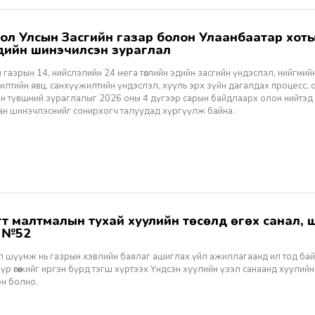
үүдийн шинэчилсэн зураглал
 газрын 14, нийслэлийн 24 мега төслийн эдийн засгийн үндэслэл, нийгмийн үр
лтийн явц, санхүүжилтийн үндэслэл, хууль эрх зүйн дагалдах процесс, 
н түвшний зураглалыг 2026 оны 4 дүгээр сарын байдлаарх олон нийтэд
ан шинэчлэснийг сонирхогч талуудад хүргүүлж байна.
ж №52
ал шүүмж нь газрын хэвлийн баялаг ашиглах үйл ажиллагаанд ил тод ба
 үр өгөөжийг иргэн бүрд тэгш хүртээх Үндсэн хуулийн үзэл санаанд хуулийн
эн болно.