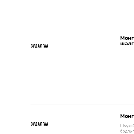
Монгол Улсын Шүүхийн тухай хуулийн хэрэгжилт: Шүүгчийн сонгон
2026-06-19
шалг
СУДАЛГАА
Мон
2026-06-11
СУДАЛГАА
Шүүхий
бодлыг