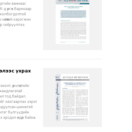
эргийн яамнаас
-д өргөн барихаар
ч холбогдолтой
 нөлөөтэй хэрэгжих
ор сийрүүллээ.
элт, өөрчлөлтийн
 хандлагатай
 ил тод байдал,
лийг хязгаарлах зэрэг
ордуулсан шинжтэй
ээлэг бүлгүүдийн
эрсдэл өндөр байна.