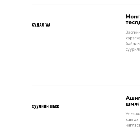
Монгол Улсын Засгийн газар болон Улаанбаатар хотын мега
2026-06-29
төсл
СУДАЛГАА
Засгийн
хэрэгжи
байдлы
суурил
Ашигт малтмалын тухай хуулийн төсөлд өгөх санал, шүүмж - Хуулийн
2026-06-29
шүүм
ХУУЛИЙН ШҮҮМЖ
Уг сан
хангах,
чиглэс