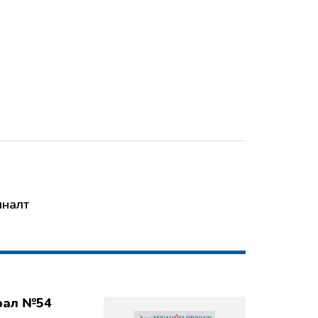
хяналт
врал №54