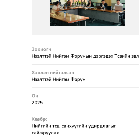
Зохиогч
Нээлттэй Нийгэм Форумын дэргэдэх Төсвийн зөвл
Хэвлэн нийтэлсэн
Нээлттэй Нийгэм Форум
Он
2025
Хөтөлбөр:
Нийтийн төсөв, санхүүгийн удирдлагыг
сайжруулах