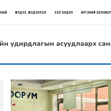
УХАЙ
МЭДЭЭ, МЭДЭЭЛЭЛ
ҮЗЭЛ БОДОЛ
ИРГЭНИЙ БОЛОВС
өрийн удирдлагын асуудлаарх сана