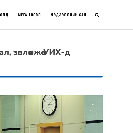
РОЛД
МЕГА ТӨСӨЛ
МЭДЭЭЛЛИЙН САН
л, зөвлөмжөө УИХ-д