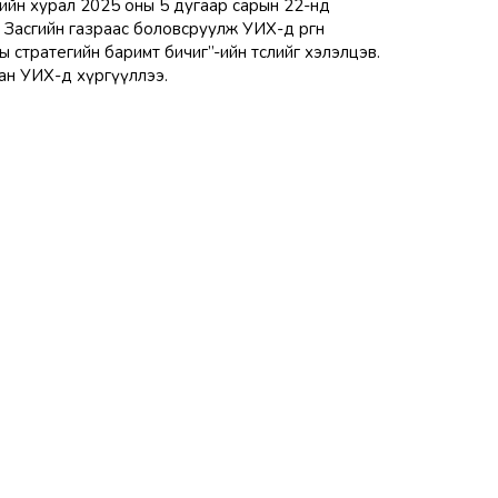
ийн хурал 2025 оны 5 дугаар сарын 22-нд
Засгийн газраас боловсруулж УИХ-д өргөн
 стратегийн баримт бичиг”-ийн төслийг хэлэлцэв.
ган УИХ-д хүргүүллээ.