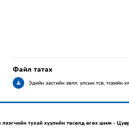
Эдийн засгийн зөвлөл, улсын төсөв, төсвийн 
гэл үлээгчийн тухай хуулийн төсөлд өгөх шүүмж - Цу