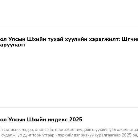
аруулалт
гол Улсын Шүүхийн индекс 2025
н статистик мэдээ, олон нийт, мэргэжилтнүүдийн шүүхийн үйл ажиллагаа
 судалж, үр дүнг тоон утгаар илэрхийлдэг энэхүү судалгаагаар 2025 о