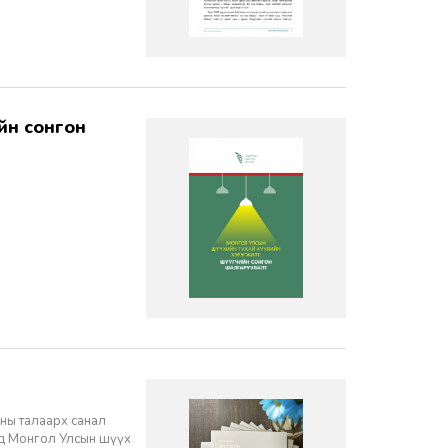
ны талаарх санал
нд Монгол Улсын шүүх