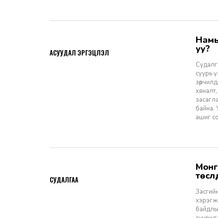
Намын ардчиллаас даргын засаглал: Эрх зүйн шинэчлэлээс ухрах
2026-07-08
уу?
АСУУДАЛ ЭРГЭЦҮҮЛЭЛ
Судалга
суурь 
зөрчилд
хяналт,
засагл
байна.
ашиг со
Монгол Улсын Засгийн газар болон Улаанбаатар хотын мега
2026-06-29
төсл
СУДАЛГАА
Засгийн
хэрэгжи
байдлы