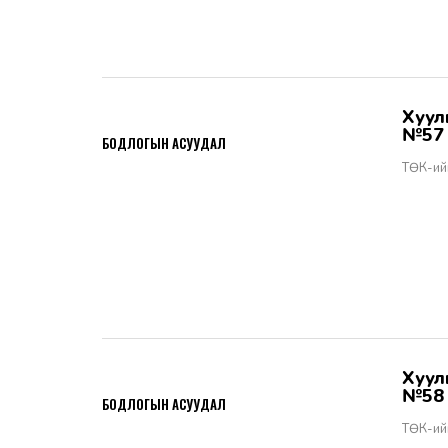
Хууль тогтоомжийн тухай хуулийн хэрэгжилт - Бодлогын асуудал
2026-06-02
№57
БОДЛОГЫН АСУУДАЛ
ТӨК-ий
Хууль тогтоомжийн тухай хуулийн хэрэгжилт - Бодлогын асуудал
2026-06-02
№58
БОДЛОГЫН АСУУДАЛ
ТӨК-ий