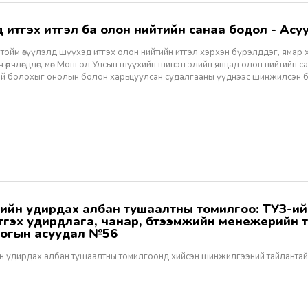
хэд итгэх итгэл ба олон нийтийн санаа бодол - Асуу
тойм өгүүлэлд шүүхэд итгэх олон нийтийн итгэл хэрхэн бүрэлддэг, ямар 
 өөрчлөгддөг, мөн Монгол Улсын шүүхийн шинэтгэлийн явцад олон нийтийн 
эй болохыг онолын болон харьцуулсан судалгааны үүднээс шинжилсэн 
этгэх удирдлага, чанар, бүтээмжийн менежерийн 
огын асуудал №56
н удирдах албан тушаалтны томилгоонд хийсэн шинжилгээний тайлантай