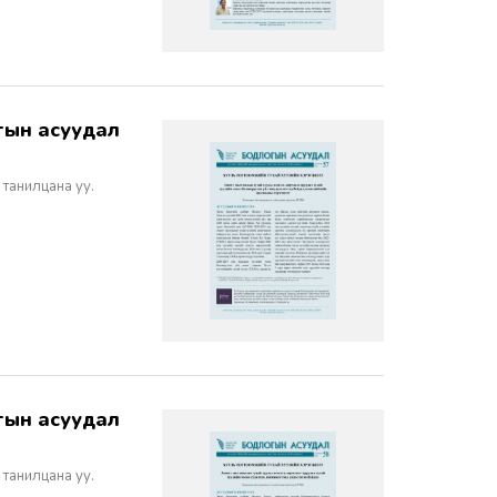
 танилцана уу.
 танилцана уу.