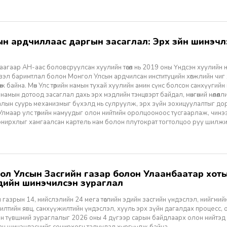
агаар АН-аас боловсруулсан хуулийн төсөл нь 2019 оны Үндсэн хуулийн нэм
үзэл баримтлал болон Монгол Улсын ардчилсан институцийн хөгжлийн чиг
өж байна. Мөн Улс төрийн намын тухай хуулийн амин сүнс болсон санхүүгийн
 намын дотоод засаглал дахь эрх мэдлийн тэнцвэрт байдал, мөнгөний нөлөөл
алын суурь механизмыг бүхэлд нь сулруулж, эрх зүйн зохицуулалтыг д
 Улмаар улс төрийн намуудыг олон нийтийн оролцооноос тусгаарлаж, чин
нирхлыг хамгаалсан картель нам болон плутократ тогтолцоо руу шилжих 
үүдийн шинэчилсэн зураглал
 газрын 14, нийслэлийн 24 мега төслийн эдийн засгийн үндэслэл, нийгмийн үр
лтийн явц, санхүүжилтийн үндэслэл, хууль эрх зүйн дагалдах процесс, 
н түвшний зураглалыг 2026 оны 4 дүгээр сарын байдлаарх олон нийтэд