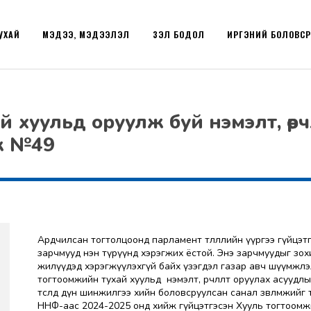
УХАЙ
МЭДЭЭ, МЭДЭЭЛЭЛ
ҮЗЭЛ БОДОЛ
ИРГЭНИЙ БОЛОВС
 хуульд оруулж буй нэмэлт, өөрч
ж №49
Ардчилсан тогтолцоонд парламент төлөөллийн үүргээ гүйцэт
зарчмууд нэн түрүүнд хэрэгжих ёстой. Энэ зарчмуудыг зох
жилүүдэд хэрэгжүүлэхгүй байх үзэгдэл газар авч шүүмжлэ
тогтоомжийн тухай хуульд нэмэлт, өөрчлөлт оруулах асууд
төсөлд дүн шинжилгээ хийн боловсруулсан санал зөвлөмжи
ННФ-аас 2024-2025 онд хийж гүйцэтгэсэн Хууль тогтоомж