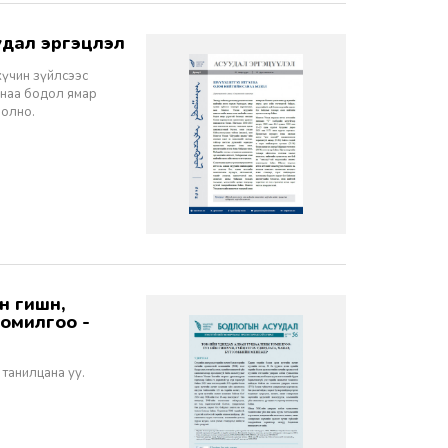
дал эргэцүүлэл
хүчин зүйлсээс
санаа бодол ямар
болно.
томилгоо -
 танилцана уу.