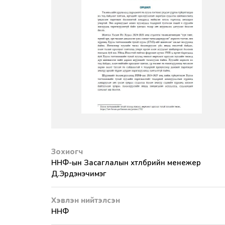
Зохиогч
ННФ-ын Засаглалын хөтөлбөрийн менежер
Д.Эрдэнэчимэг
Хэвлэн нийтэлсэн
ННФ