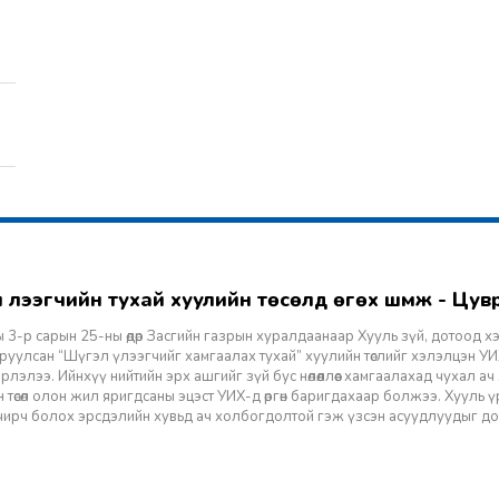
гэл үлээгчийн тухай хуулийн төсөлд өгөх шүүмж - Цу
 3-р сарын 25-ны өдөр Засгийн газрын хуралдаанаар Хууль зүй, дотоод х
уулсан “Шүгэл үлээгчийг хамгаалах тухай” хуулийн төслийг хэлэлцэн УИХ
лэлээ. Ийнхүү нийтийн эрх ашгийг зүй бус нөлөөллөөс хамгаалахад чухал а
 төсөл олон жил яригдсаны эцэст УИХ-д өргөн баригдахаар болжээ. Хууль үр
 учирч болох эрсдэлийн хувьд ач холбогдолтой гэж үзсэн асуудлуудыг д