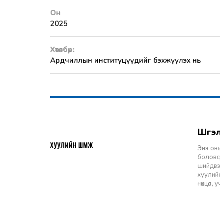
Он
2025
Хөтөлбөр:
Ардчиллын институцүүдийг бэхжүүлэх нь
Шү
2026-07-27
ХУУЛИЙН ШҮҮМЖ
Энэ оны
боловср
шийдвэр
хуулийн
нөхцөл,