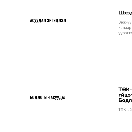
Шүү
2026-06-11
АСУУДАЛ ЭРГЭЦҮҮЛЭЛ
Энэхүү 
хамаарч
үүрэгт
ТӨК-ийн удирдах албан тушаалтны томилгоо: ТУЗ-ийн гишүүн,
2026-06-02
гүйц
БОДЛОГЫН АСУУДАЛ
Бодл
ТӨК-ий