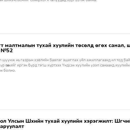
ан шинэчлэснийг сонирхогч талуудад хүргүүлж байна.
ж №52
ал шүүмж нь газрын хэвлийн баялаг ашиглах үйл ажиллагаанд ил тод ба
 үр өгөөжийг иргэн бүрд тэгш хүртээх Үндсэн хуулийн үзэл санаанд хуулийн
эн болно.
аруулалт