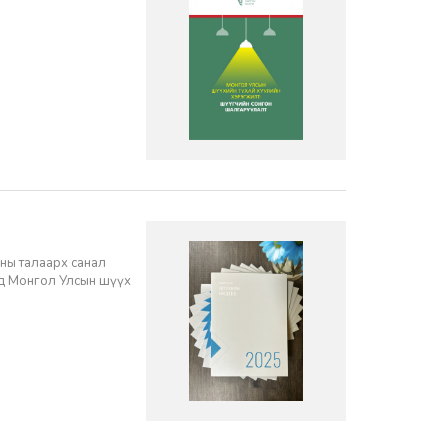
ны талаарх санал
нд Монгол Улсын шүүх