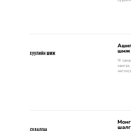
суурил
Ашигт малтмалын тухай хуулийн төсөлд өгөх санал, шүүмж - Хуулийн
2026-06-29
шүүм
ХУУЛИЙН ШҮҮМЖ
Уг сан
хангах,
чиглэс
Монгол Улсын Шүүхийн тухай хуулийн хэрэгжилт: Шүүгчийн сонгон
2026-06-19
шалг
СУДАЛГАА