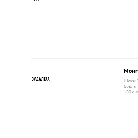
Мон
2026-06-11
СУДАЛГАА
Шүүхий
бодлыг
100 он