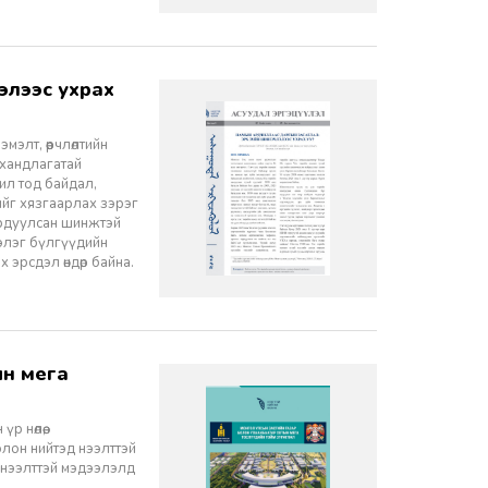
элт, өөрчлөлтийн
 хандлагатай
 ил тод байдал,
лийг хязгаарлах зэрэг
ордуулсан шинжтэй
ээлэг бүлгүүдийн
эрсдэл өндөр байна.
 нөлөө,
олон нийтэд нээлттэй
 нээлттэй мэдээлэлд