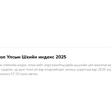
гол Улсын Шүүхийн индекс 2025
н статистик мэдээ, олон нийт, мэргэжилтнүүдийн шүүхийн үйл ажиллагаа
 судалж, үр дүнг тоон утгаар илэрхийлдэг энэхүү судалгаагаар 2025 о
ооноос 57,33 оноо авчээ.