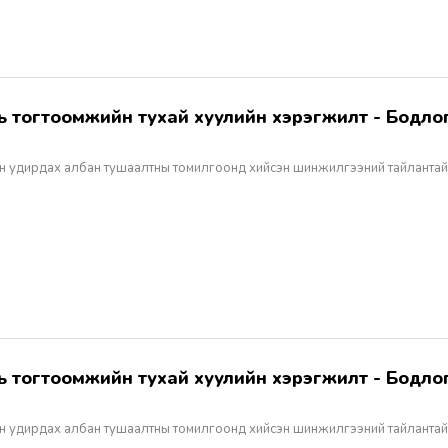
н удирдах албан тушаалтны томилгоонд хийсэн шинжилгээний тайлантай
н удирдах албан тушаалтны томилгоонд хийсэн шинжилгээний тайлантай