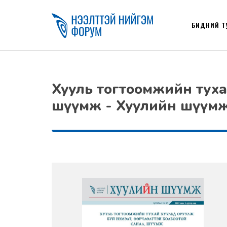
БИДНИЙ Т
Хууль тогтоомжийн тухай
шүүмж - Хуулийн шүүм