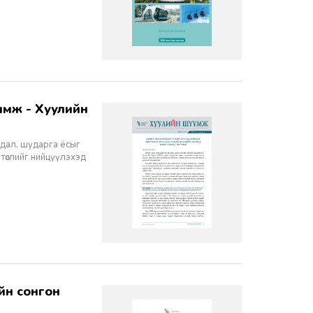
йдал, шударга ёсыг
 төслийг нийцүүлэхэд