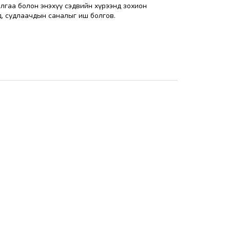
лгаа болон энэхүү сэдвийн хүрээнд зохион
уд, судлаачдын саналыг иш болгов.