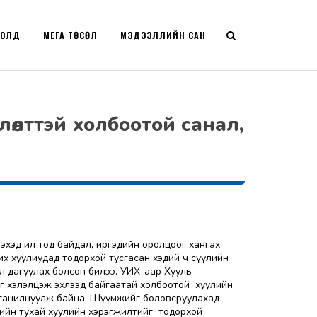
РОЛД
МЕГА ТӨСӨЛ
МЭДЭЭЛЛИЙН САН
лөлттэй холбоотой санал,
гэхэд ил тод байдал, иргэдийн оролцоог хангах
их хуулиудад тодорхой тусгасан хэдий ч сүүлийн
л дагуулах болсон билээ. УИХ-аар Хууль
лыг хэлэлцэж эхлээд байгаатай холбоотой хуулийн
йг танилцуулж байна. Шүүмжийг боловсруулахад
ийн тухай хуулийн хэрэгжилтийг тодорхой