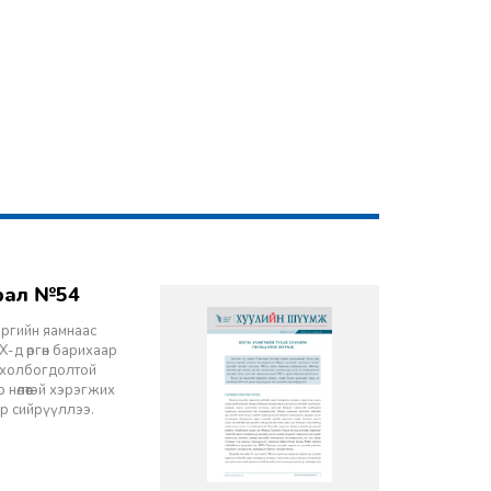
врал №54
эргийн яамнаас
-д өргөн барихаар
ч холбогдолтой
 нөлөөтэй хэрэгжих
ор сийрүүллээ.