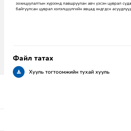
зохицуулалтын хүрээнд лавшруулан авч үзсэн цуврал суда
байгуулсан цуврал хэлэлцүүлгийн явцад хөндөгдсөн асуудлу
Хууль тогтоомжийн тухай хууль