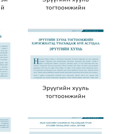
ай
тогтоомжийн
үмж -
хэрэгжилтэд тулгамдаж
20
буй асуудал: Зөрчил
шалган шийдвэрлэх
тухай хууль
Дэлгэрэнгүй
Эрүүгийн хууль
тогтоомжийн
мдаж
хэрэгжилтэд тулгамдаж
ийн
буй асуудал: Эрүүгийн
рлэх
хууль