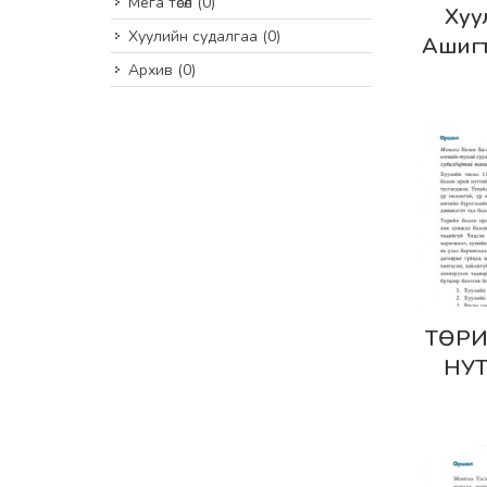
Мега төсөл
(0)
Дэлг
Хуу
Хуулийн судалгаа
(0)
Ашигт
Архив
(0)
хуу
найр
Дэлг
ТӨРИ
НУ
ТУ
ТӨСӨ