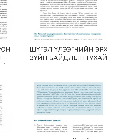
Дэлгэрэнгүй
РОН
ШҮГЭЛ ҮЛЭЭГЧИЙН ЭРХ
Т
ЗҮЙН БАЙДЛЫН ТУХАЙ
АЙ
ХУУЛИЙН ТӨСӨЛД
ЛД
ӨГӨХ САНАЛ, ШҮҮМЖ
ҮМЖ