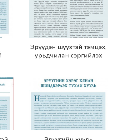
Дэлгэрэнгүй
Н
Эрүүдэн шүүхтэй тэмцэх,
Й
урьдчилан сэргийлэх
АЛ,
йн
Дэлгэрэнгүй
тэй
Эрүүгийн хууль