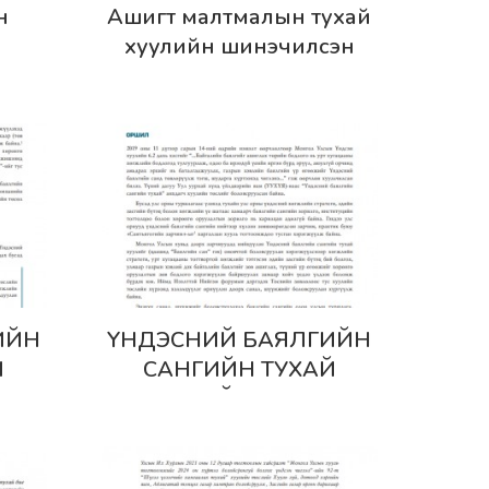
Дэлгэрэнгүй
н
Ашигт малтмалын тухай
хуулийн шинэчилсэн
й
найруулгын төсөлд өгөх
нал
санал шүүмж
үүмж
Дэлгэрэнгүй
ИЙН
ҮНДЭСНИЙ БАЯЛГИЙН
Й
САНГИЙН ТУХАЙ
Л
ХУУЛИЙН ТӨСӨЛ
Л