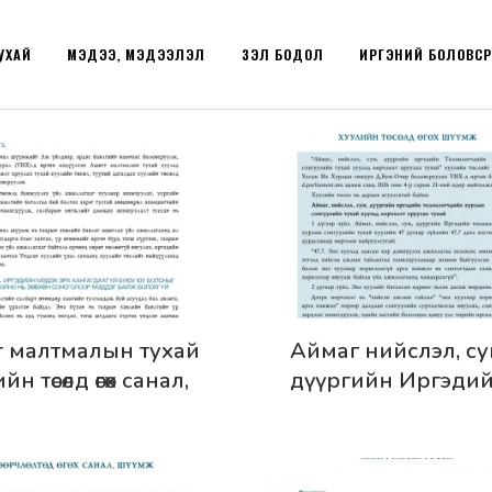
УХАЙ
МЭДЭЭ, МЭДЭЭЛЭЛ
ҮЗЭЛ БОДОЛ
ИРГЭНИЙ БОЛОВС
эрэнгүй
Дэлгэрэнгүй
 малтмалын тухай
Аймаг нийслэл, су
йн төсөлд өгөх санал,
дүүргийн Иргэди
 - Хуулийн шүүмж
төлөөлөгчдийн хурл
№52
сонгуулийн тухай ху
өөрчлөлт оруулах өөрчлө