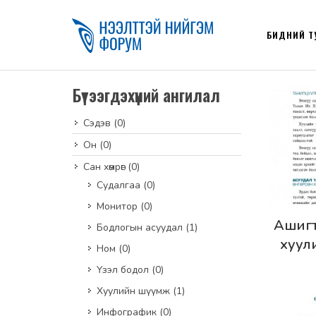
БИДНИЙ Т
Бүтээгдэхүүний ангилал
Сэдэв
(0)
Он
(0)
Сан хөмрөг
(0)
Судалгаа
(0)
Монитор
(0)
Дэлг
Ашигт
Бодлогын асуудал
(1)
хуули
Ном
(0)
шүүмж
Үзэл бодол
(0)
Хуулийн шүүмж
(1)
Инфографик
(0)