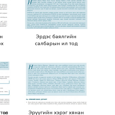
Дэлгэрэнгүй
йн
Эрдэс баялгийн
эх
салбарын ил тод
гөх
байдлын тухай хуулийн
төсөлд өгөх санал, шүүмж
Дэлгэрэнгүй
өсөл
Эрүүгийн хэрэг хянан