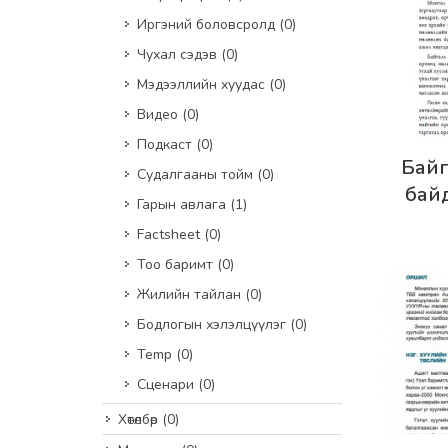
Иргэний боловсролд
(0)
Чухал сэдэв
(0)
Мэдээллийн хуудас
(0)
Видео
(0)
Подкаст
(0)
Дэлг
Байга
Судалгааны тойм
(0)
бай
Гарын авлага
(1)
тухай х
Factsheet
(0)
санал
Тоо баримт
(0)
Жилийн тайлан
(0)
Бодлогын хэлэлцүүлэг
(0)
Temp
(0)
Сценари
(0)
Хөтөлбөр
(0)