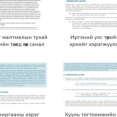
эрэнгүй
Дэлгэрэнгүй
 малтмалын тухай
Иргэний улс төри
йн төсөлд өгөх санал
эрхийг хэрэгжүүл
тухай хуулийн төсөлд ө
санал, шүүмж
эрэнгүй
Дэлгэрэнгүй
хиргааны хэрэг
Хууль тогтоомжийн т