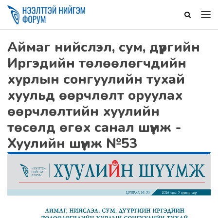
Аймаг нийслэл, сум, дүүргийн
Иргэдийн төлөөлөгчдийн
хурлын сонгуулийн тухай
хуульд өөрчлөлт оруулах
өөрчлөлтийн хуулийн
төсөлд өгөх санал шүүмж -
Хуулийн шүүмж №53