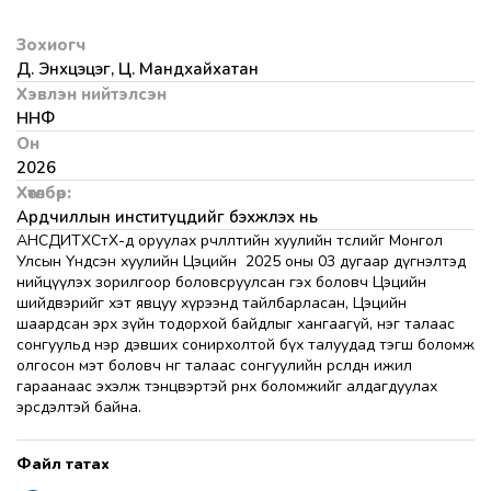
Зохиогч
Д. Энхцэцэг, Ц. Мандхайхатан
Хэвлэн нийтэлсэн
ННФ
Он
2026
Хөтөлбөр:
Ардчиллын институцүүдийг бэхжүүлэх нь
АНСДИТХСтХ-д оруулах өөрчлөлтийн хуулийн төслийг Монгол
Улсын Үндсэн хуулийн Цэцийн 2025 оны 03 дугаар дүгнэлтэд
нийцүүлэх зорилгоор боловсруулсан гэх боловч Цэцийн
шийдвэрийг хэт явцуу хүрээнд тайлбарласан, Цэцийн
шаардсан эрх зүйн тодорхой байдлыг хангаагүй, нэг талаас
сонгуульд нэр дэвших сонирхолтой бүх талуудад тэгш боломж
олгосон мэт боловч нөгөө талаас сонгуулийн өрсөлдөөн ижил
гараанаас эхэлж тэнцвэртэй өрнөх боломжийг алдагдуулах
эрсдэлтэй байна.