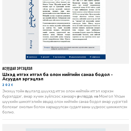
АСУУДАЛ ЭРГЭЦҮҮЛЭЛ
Шүүхэд итгэх итгэл ба олон нийтийн санаа бодол -
Асуудал эргэцүүлэл
2026-06-11
Энэхүү тойм өгүүлэлд шүүхэд итгэх олон нийтийн итгэл хэрхэн
бүрэлддэг, ямар хүчин зүйлсээс хамаарч өөрчлөгддөг, мөн Монгол Улсын
шүүхийн шинэтгэлийн явцад олон нийтийн санаа бодол ямар үүрэгтэй
болохыг онолын болон харьцуулсан судалгааны үүднээс шинжилсэн
болно.