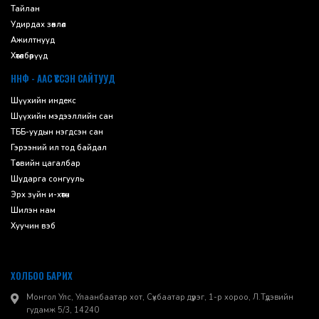
Тайлан
Удирдах зөвлөл
Ажилтнууд
Хөтөлбөрүүд
ННФ - ААС ҮҮССЭН САЙТУУД
Шүүхийн индекс
Шүүхийн мэдээллийн сан
ТББ-уудын нэгдсэн сан
Гэрээний ил тод байдал
Төсвийн цагалбар
Шударга сонгууль
Эрх зүйн и-хөтөч
Шилэн нам
Хуучин вэб
ХОЛБОО БАРИХ
Монгол Улс, Улаанбаатар хот, Сүхбаатар дүүрэг, 1-р хороо, ​Л.Түдэвийн
гудамж 5/3, 14240