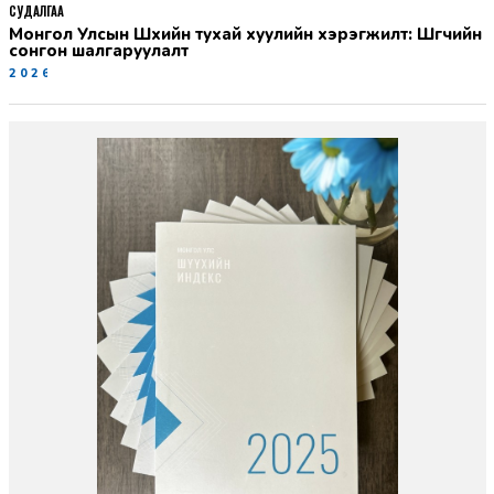
СУДАЛГАА
Монгол Улсын Шүүхийн тухай хуулийн хэрэгжилт: Шүүгчийн
сонгон шалгаруулалт
2026-06-19