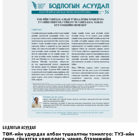
БОДЛОГЫН АСУУДАЛ
ТӨК-ийн удирдах албан тушаалтны томилгоо: ТУЗ-ийн
гишүүн, гүйцэтгэх удирдлага, чанар, бүтээмжийн