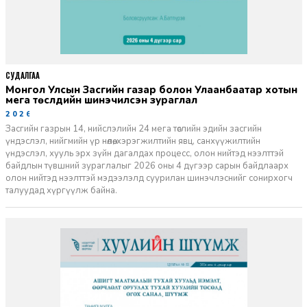
СУДАЛГАА
Монгол Улсын Засгийн газар болон Улаанбаатар хотын
мега төслүүдийн шинэчилсэн зураглал
2026-06-29
Засгийн газрын 14, нийслэлийн 24 мега төслийн эдийн засгийн
үндэслэл, нийгмийн үр нөлөө, хэрэгжилтийн явц, санхүүжилтийн
үндэслэл, хууль эрх зүйн дагалдах процесс, олон нийтэд нээлттэй
байдлын түвшний зураглалыг 2026 оны 4 дүгээр сарын байдлаарх
олон нийтэд нээлттэй мэдээлэлд суурилан шинэчлэснийг сонирхогч
талуудад хүргүүлж байна.