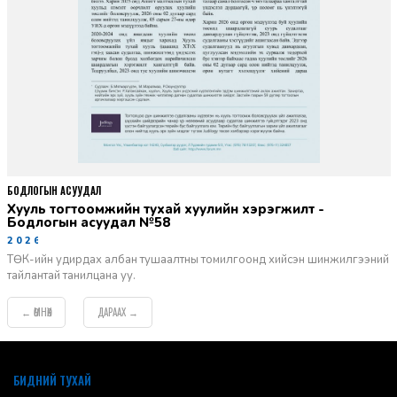
БОДЛОГЫН АСУУДАЛ
Хууль тогтоомжийн тухай хуулийн хэрэгжилт -
Бодлогын асуудал №58
2026-06-02
ТӨК-ийн удирдах албан тушаалтны томилгоонд хийсэн шинжилгээний
тайлантай танилцана уу.
ӨМНӨХ
ДАРААХ
←
→
default
БИДНИЙ ТУХАЙ