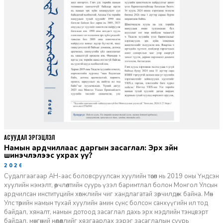
АСУУДАЛ ЭРГЭЦҮҮЛЭЛ
Намын ардчиллаас даргын засаглал: Эрх зүйн
шинэчлэлээс ухрах уу?
2026-07-08
Судалгаагаар АН-аас боловсруулсан хуулийн төсөл нь 2019 оны Үндсэн
хуулийн нэмэлт, өөрчлөлтийн суурь үзэл баримтлал болон Монгол Улсын
ардчилсан институцийн хөгжлийн чиг хандлагатай зөрчилдөж байна. Мөн
Улс төрийн намын тухай хуулийн амин сүнс болсон санхүүгийн ил тод
байдал, хяналт, намын дотоод засаглал дахь эрх мэдлийн тэнцвэрт
байдал, мөнгөний нөлөөллийг хязгаарлах зэрэг засаглалын суурь