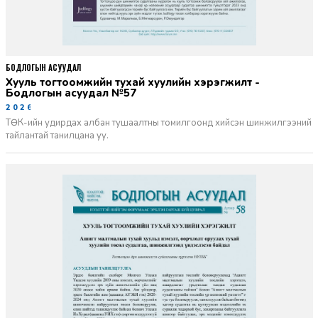
БОДЛОГЫН АСУУДАЛ
Хууль тогтоомжийн тухай хуулийн хэрэгжилт -
Бодлогын асуудал №57
2026-06-02
ТӨК-ийн удирдах албан тушаалтны томилгоонд хийсэн шинжилгээний
тайлантай танилцана уу.