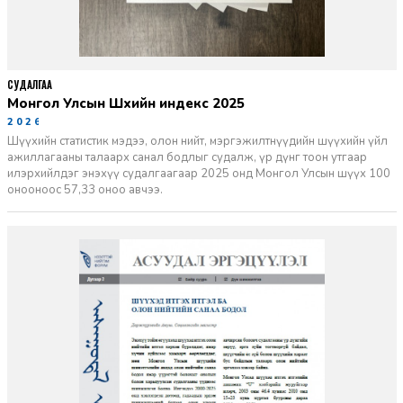
СУДАЛГАА
Монгол Улсын Шүүхийн индекс 2025
2026-06-11
Шүүхийн статистик мэдээ, олон нийт, мэргэжилтнүүдийн шүүхийн үйл
ажиллагааны талаарх санал бодлыг судалж, үр дүнг тоон утгаар
илэрхийлдэг энэхүү судалгаагаар 2025 онд Монгол Улсын шүүх 100
онооноос 57,33 оноо авчээ.