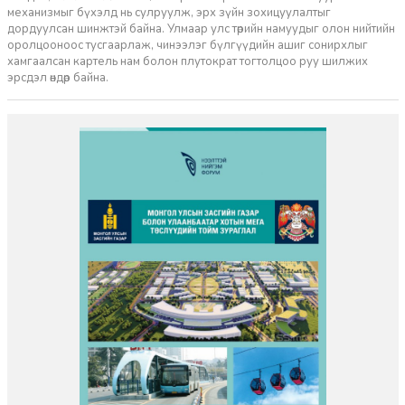
механизмыг бүхэлд нь сулруулж, эрх зүйн зохицуулалтыг
дордуулсан шинжтэй байна. Улмаар улс төрийн намуудыг олон нийтийн
оролцооноос тусгаарлаж, чинээлэг бүлгүүдийн ашиг сонирхлыг
хамгаалсан картель нам болон плутократ тогтолцоо руу шилжих
эрсдэл өндөр байна.