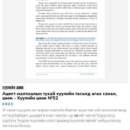
ХУУЛИЙН ШҮҮМЖ
Ашигт малтмалын тухай хуулийн төсөлд өгөх санал,
шүүмж - Хуулийн шүүмж №52
2026-06-29
Уг санал шүүмж нь газрын хэвлийн баялаг ашиглах үйл ажиллагаанд
ил тод байдал, шударга ёсыг хангах, үр өгөөжийг иргэн бүрд тэгш
хүртээх Үндсэн хуулийн үзэл санаанд хуулийн төслийг нийцүүлэхэд
чиглэсэн болно.