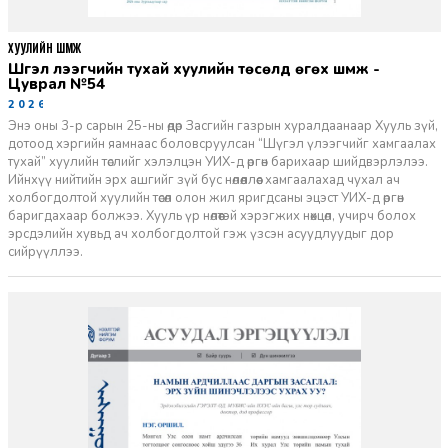
ХУУЛИЙН ШҮҮМЖ
Шүгэл үлээгчийн тухай хуулийн төсөлд өгөх шүүмж -
Цуврал №54
2026-07-27
Энэ оны 3-р сарын 25-ны өдөр Засгийн газрын хуралдаанаар Хууль зүй,
дотоод хэргийн яамнаас боловсруулсан “Шүгэл үлээгчийг хамгаалах
тухай” хуулийн төслийг хэлэлцэн УИХ-д өргөн барихаар шийдвэрлэлээ.
Ийнхүү нийтийн эрх ашгийг зүй бус нөлөөллөөс хамгаалахад чухал ач
холбогдолтой хуулийн төсөл олон жил яригдсаны эцэст УИХ-д өргөн
баригдахаар болжээ. Хууль үр нөлөөтэй хэрэгжих нөхцөл, учирч болох
эрсдэлийн хувьд ач холбогдолтой гэж үзсэн асуудлуудыг дор
сийрүүллээ.