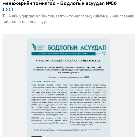
менежерийн томилгоо - Бодлогын асуудал №56
2026-06-02
ТӨК-ийн удирдах албан тушаалтны томилгоонд хийсэн шинжилгээний
тайлантай танилцана уу.