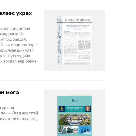
элт, өөрчлөлтийн
 хандлагатай
 ил тод байдал,
лийг хязгаарлах зэрэг
ордуулсан шинжтэй
ээлэг бүлгүүдийн
эрсдэл өндөр байна.
 нөлөө,
олон нийтэд нээлттэй
 нээлттэй мэдээлэлд