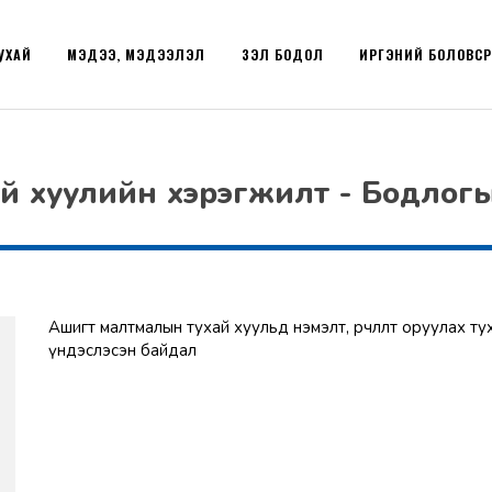
УХАЙ
МЭДЭЭ, МЭДЭЭЛЭЛ
ҮЗЭЛ БОДОЛ
ИРГЭНИЙ БОЛОВС
ай хуулийн хэрэгжилт - Бодлог
Ашигт малтмалын тухай хуульд нэмэлт, өөрчлөлт оруулах ту
үндэслэсэн байдал