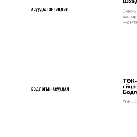
Шүү
2026-06-11
АСУУДАЛ ЭРГЭЦҮҮЛЭЛ
Энэхүү 
хамаарч
үүрэгт
ТӨК-ийн удирдах албан тушаалтны томилгоо: ТУЗ-ийн гишүүн,
2026-06-02
гүйц
БОДЛОГЫН АСУУДАЛ
Бодл
ТӨК-ий