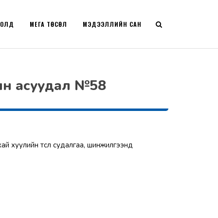
РОЛД
МЕГА ТӨСӨЛ
МЭДЭЭЛЛИЙН САН
ын асуудал №58
хай хуулийн төсөл судалгаа, шинжилгээнд