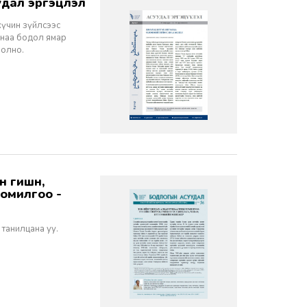
дал эргэцүүлэл
хүчин зүйлсээс
санаа бодол ямар
болно.
томилгоо -
 танилцана уу.