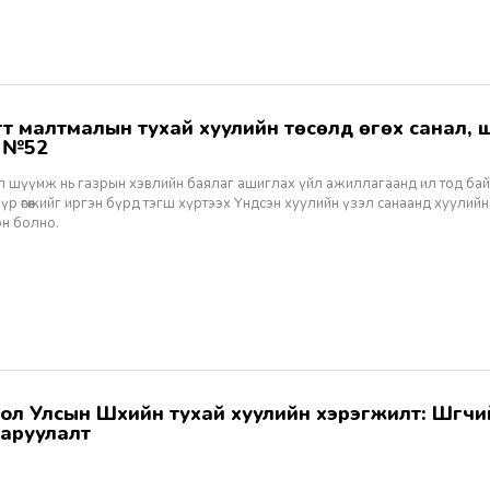
ж №52
ал шүүмж нь газрын хэвлийн баялаг ашиглах үйл ажиллагаанд ил тод ба
 үр өгөөжийг иргэн бүрд тэгш хүртээх Үндсэн хуулийн үзэл санаанд хуулийн
эн болно.
аруулалт