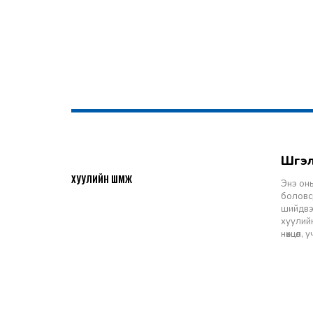
Шү
2026-07-27
ХУУЛИЙН ШҮҮМЖ
Энэ оны
боловср
шийдвэр
хуулийн
нөхцөл,