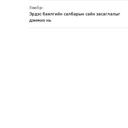
Хөтөлбөр:
Эрдэс баялгийн салбарын сайн засаглалыг
дэмжих нь