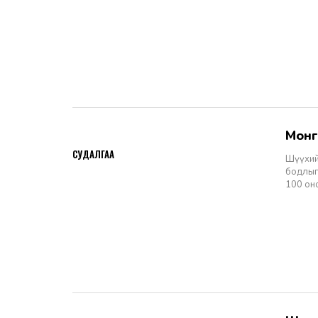
Мон
2026-06-11
СУДАЛГАА
Шүүхий
бодлыг
100 он