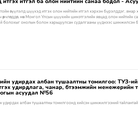
хэд итгэх итгэл ба олон нийтийн санаа бодол - Асуу
тойм өгүүлэлд шүүхэд итгэх олон нийтийн итгэл хэрхэн бүрэлддэг, ямар 
 өөрчлөгддөг, мөн Монгол Улсын шүүхийн шинэтгэлийн явцад олон нийтийн 
эй болохыг онолын болон харьцуулсан судалгааны үүднээс шинжилсэн 
этгэх удирдлага, чанар, бүтээмжийн менежерийн 
огын асуудал №56
н удирдах албан тушаалтны томилгоонд хийсэн шинжилгээний тайлантай