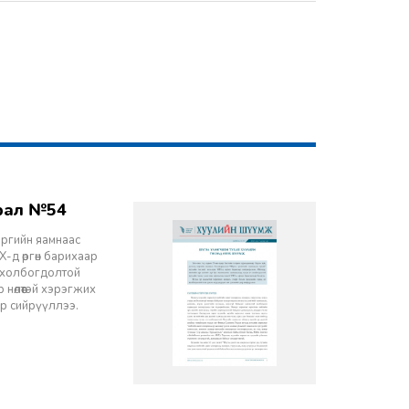
врал №54
эргийн яамнаас
-д өргөн барихаар
ч холбогдолтой
 нөлөөтэй хэрэгжих
ор сийрүүллээ.