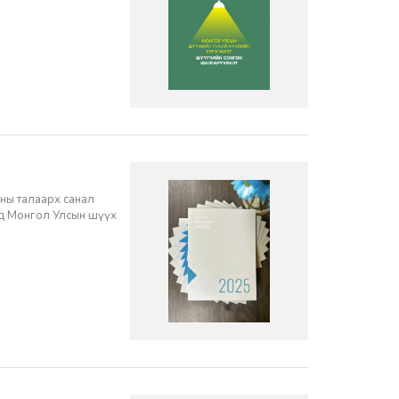
ны талаарх санал
нд Монгол Улсын шүүх