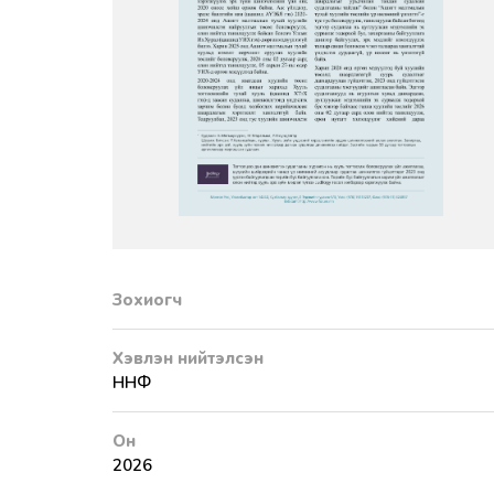
Зохиогч
Хэвлэн нийтэлсэн
ННФ
Он
2026