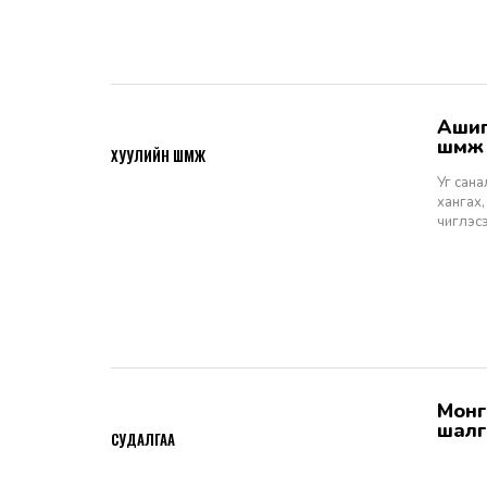
Ашигт малтмалын тухай хуулийн төсөлд өгөх санал, шүүмж - Хуулийн
2026-06-29
шүүм
ХУУЛИЙН ШҮҮМЖ
Уг сан
хангах,
чиглэс
Монгол Улсын Шүүхийн тухай хуулийн хэрэгжилт: Шүүгчийн сонгон
2026-06-19
шалг
СУДАЛГАА