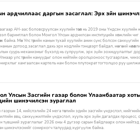
агаар АН-аас боловсруулсан хуулийн төсөл нь 2019 оны Үндсэн хуулийн нэм
үзэл баримтлал болон Монгол Улсын ардчилсан институцийн хөгжлийн чиг
өж байна. Мөн Улс төрийн намын тухай хуулийн амин сүнс болсон санхүүгийн
 намын дотоод засаглал дахь эрх мэдлийн тэнцвэрт байдал, мөнгөний нөлөөл
алын суурь механизмыг бүхэлд нь сулруулж, эрх зүйн зохицуулалтыг д
 Улмаар улс төрийн намуудыг олон нийтийн оролцооноос тусгаарлаж, чин
нирхлыг хамгаалсан картель нам болон плутократ тогтолцоо руу шилжих 
үүдийн шинэчилсэн зураглал
 газрын 14, нийслэлийн 24 мега төслийн эдийн засгийн үндэслэл, нийгмийн үр
лтийн явц, санхүүжилтийн үндэслэл, хууль эрх зүйн дагалдах процесс, 
н түвшний зураглалыг 2026 оны 4 дүгээр сарын байдлаарх олон нийтэд
ан шинэчлэснийг сонирхогч талуудад хүргүүлж байна.