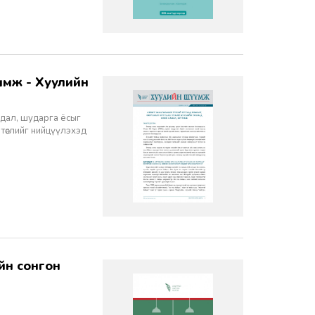
йдал, шударга ёсыг
 төслийг нийцүүлэхэд