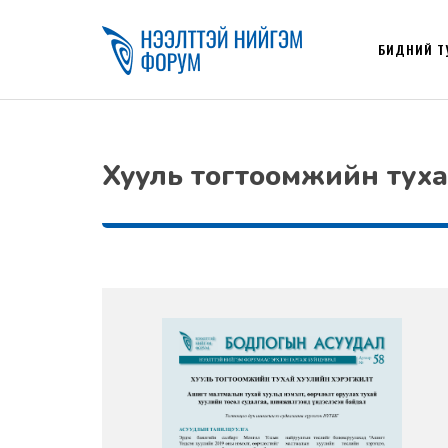
БИДНИЙ Т
Хууль тогтоомжийн тух