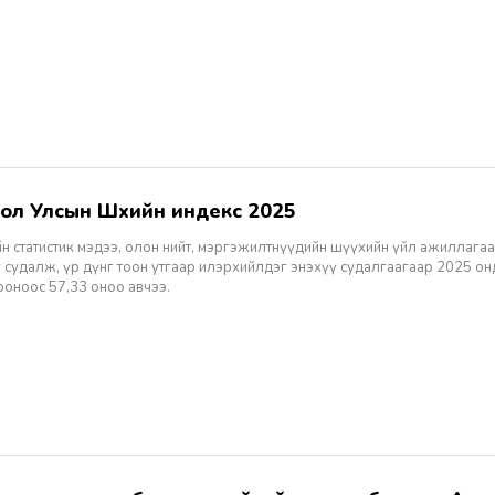
гол Улсын Шүүхийн индекс 2025
н статистик мэдээ, олон нийт, мэргэжилтнүүдийн шүүхийн үйл ажиллагаа
 судалж, үр дүнг тоон утгаар илэрхийлдэг энэхүү судалгаагаар 2025 о
ооноос 57,33 оноо авчээ.