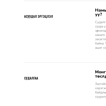
Намын ардчиллаас даргын засаглал: Эрх зүйн шинэчлэлээс ухрах
2026-07-08
уу?
АСУУДАЛ ЭРГЭЦҮҮЛЭЛ
Судалга
суурь 
зөрчилд
хяналт,
засагл
байна.
ашиг со
Монгол Улсын Засгийн газар болон Улаанбаатар хотын мега
2026-06-29
төсл
СУДАЛГАА
Засгийн
хэрэгжи
байдлы
суурил