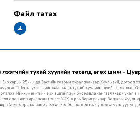
гэл үлээгчийн тухай хуулийн төсөлд өгөх шүүмж - Цу
 3-р сарын 25-ны өдөр Засгийн газрын хуралдаанаар Хууль зүй, дотоод х
уулсан “Шүгэл үлээгчийг хамгаалах тухай” хуулийн төслийг хэлэлцэн УИХ
лэлээ. Ийнхүү нийтийн эрх ашгийг зүй бус нөлөөллөөс хамгаалахад чухал а
 төсөл олон жил яригдсаны эцэст УИХ-д өргөн баригдахаар болжээ. Хууль үр
 учирч болох эрсдэлийн хувьд ач холбогдолтой гэж үзсэн асуудлуудыг д