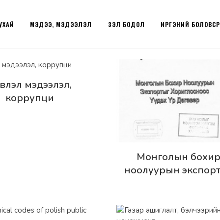
УХАЙ
МЭДЭЭ, МЭДЭЭЛЭЛ
ҮЗЭЛ БОДОЛ
ИРГЭНИЙ БОЛОВС
эрэнгүй
влэл мэдээлэл,
коррупци
Дэлгэрэнгүй
Монголын бохи
ноолуурын экспор
хориглосноос үүдэх 
дагавар