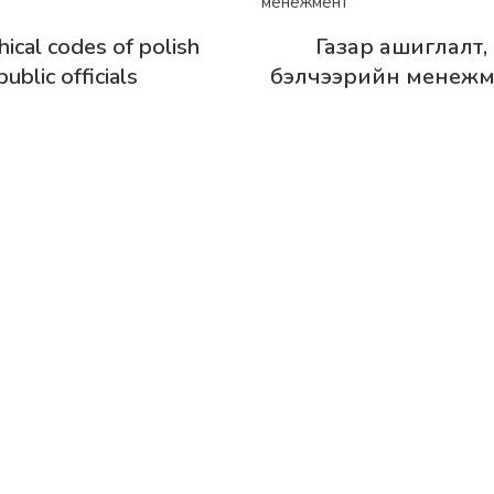
эрэнгүй
Дэлгэрэнгүй
hical codes of polish
Газар ашиглалт,
public officials
бэлчээрийн менежм