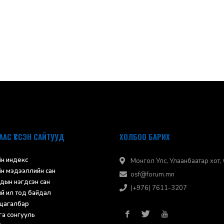
ААС ҮҮССЭН САЙТУУД
ХОЛБОО БАРИХ
н индекс
Монгол Улс, Улаанбаатар хот, С
н мэдээллийн сан
osf@forum.mn
дын нэгдсэн сан
(+976) 7611-3207
ий ил тод байдал
 цагалбар
а сонгууль