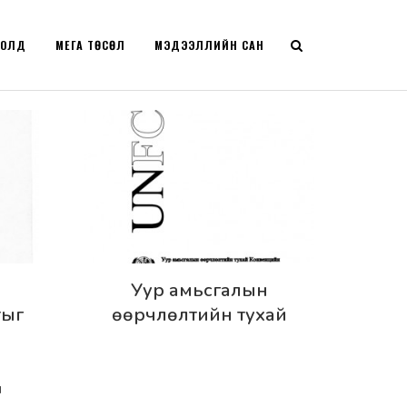
РОЛД
МЕГА ТӨСӨЛ
МЭДЭЭЛЛИЙН САН
Дэлгэрэнгүй
р
Уур амьсгалын
тыг
өөрчлөлтийн тухай
үр
Конвенцийн Киотогийн
протокол