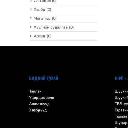
Сан хөмрөг
(0)
Хөтөлбөр
(0)
Мега төсөл
(0)
Хуулийн судалгаа
(0)
Архив
(0)
default
БИДНИЙ ТУХАЙ
ННФ - 
Тайлан
Шүүхий
Удирдах зөвлөл
Шүүхий
Ажилтнууд
ТББ-уу
Хөтөлбөрүүд
Гэрээн
Төсвийн
Шударг