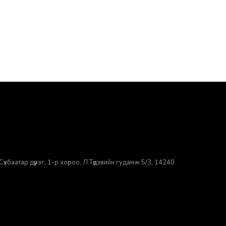
үхбаатар дүүрэг, 1-р хороо, ​Л.Түдэвийн гудамж 5/3, 14240