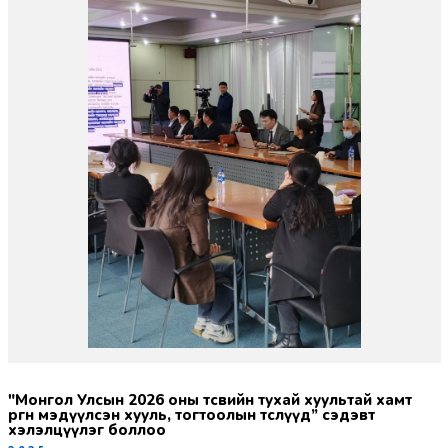
"Монгол Улсын 2026 оны төсвийн тухай хуультай хамт
өргөн мэдүүлсэн хууль, тогтоолын төслүүд” сэдэвт
хэлэлцүүлэг боллоо