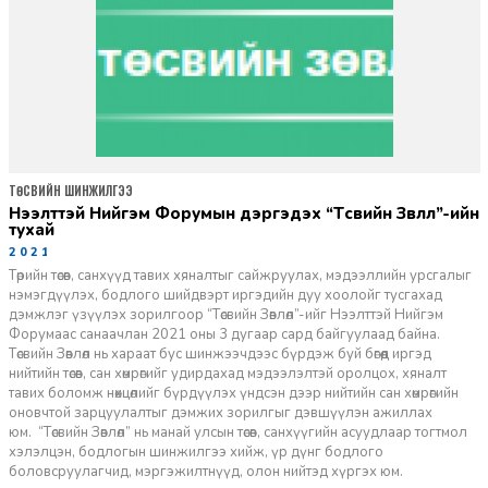
ТӨСВИЙН ШИНЖИЛГЭЭ
Нээлттэй Нийгэм Форумын дэргэдэх “Төсвийн Зөвлөл”-ийн
тухай
2021-05-18
Төрийн төсөв, санхүүд тавих хяналтыг сайжруулах, мэдээллийн урсгалыг
нэмэгдүүлэх, бодлого шийдвэрт иргэдийн дуу хоолойг тусгахад
дэмжлэг үзүүлэх зорилгоор “Төсвийн Зөвлөл”-ийг Нээлттэй Нийгэм
Форумаас санаачлан 2021 оны 3 дугаар сард байгуулаад байна.
Төсвийн Зөвлөл нь хараат бус шинжээчдээс бүрдэж буй бөгөөд иргэд
нийтийн төсөв, сан хөмрөгийг удирдахад мэдээлэлтэй оролцох, хяналт
тавих боломж нөхцөлийг бүрдүүлэх үндсэн дээр нийтийн сан хөмрөгийн
оновчтой зарцуулалтыг дэмжих зорилгыг дэвшүүлэн ажиллах
юм. “Төсвийн Зөвлөл” нь манай улсын төсөв, санхүүгийн асуудлаар тогтмол
хэлэлцэн, бодлогын шинжилгээ хийж, үр дүнг бодлого
боловсруулагчид, мэргэжилтнүүд, олон нийтэд хүргэх юм.