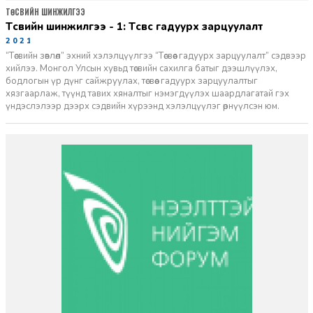
ТӨСВИЙН ШИНЖИЛГЭЭ
Төсвийн шинжилгээ - 1: Төсвөөс гадуурх зарцуулалт
2021-05-20
“Төсвийн зөвлөл” эхний хэлэлцүүлгээ “Төсвөөс гадуурх зарцуулалт” сэдвээр
хийлээ. Монгол Улсын хувьд төсвийн сахилга батыг дээшлүүлэх,
бодлогын үр дүнг сайжруулах, төсвөөс гадуурх зарцуулалтыг
хязгаарлаж, түүнд тавих хяналтыг нэмэгдүүлэх шаардлагатай гэх
үндэслэлээр дээрх сэдвийн хүрээнд хэлэлцүүлэг өрнүүлсэн юм.