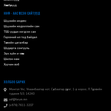
Хөтөлбөрүүд
ННФ - ААС ҮҮССЭН САЙТУУД
Шүүхийн индекс
Шүүхийн мэдээллийн сан
ТББ-уудын нэгдсэн сан
Гэрээний ил тод байдал
Төсвийн цагалбар
Шударга сонгууль
Эрх зүйн и-хөтөч
Шилэн нам
Хуучин вэб
ХОЛБОО БАРИХ
Монгол Улс, Улаанбаатар хот, Сүхбаатар дүүрэг, 1-р хороо, ​Л.Түдэвийн
гудамж 5/3, 14240
osf@forum.mn
(+976) 7611-3207