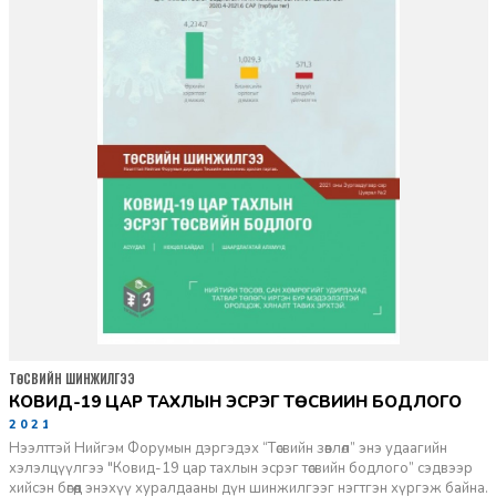
ТӨСВИЙН ШИНЖИЛГЭЭ
КОВИД-19 ЦАР ТАХЛЫН ЭСРЭГ ТӨСВИЙН БОДЛОГО
2021-07-09
Нээлттэй Нийгэм Форумын дэргэдэх “Төсвийн зөвлөл” энэ удаагийн
хэлэлцүүлгээ "Ковид-19 цар тахлын эсрэг төсвийн бодлого” сэдвээр
хийсэн бөгөөд энэхүү хуралдааны дүн шинжилгээг нэгтгэн хүргэж байна.