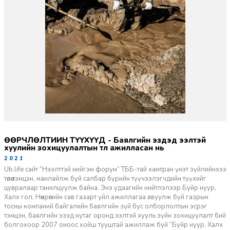
ӨӨРЧЛӨЛТИЙН ТҮҮХҮҮД - Баялгийн эздэд ээлтэй
хуулийн зохицуулалтын төлөө ажилласан нь
2021-03-12
Ub.life сайт “Нээлттэй нийгэм форум” ТББ-тай хамтран үнэт зүйлийнхээ
төлөө тэмцэн, манлайлж буй салбар бүрийн түүчээлэгчдийн түүхийг
цувралаар танилцуулж байна. Энэ удаагийн нийтлэлээр Буйр нуур,
Халх гол, Нөмрөгийн сав газарт үйл ажиллагаа явуулж буй газрын
тосны компаний байгалийн баялгийн зүй бус олборлолтын эсрэг
тэмцэн, баялгийн эзэд нутаг оронд ээлтэй хууль зүйн зохицуулалт бий
болгохоор 2007 оноос хойш тууштай ажиллаж буй “Буйр нуур, Халх