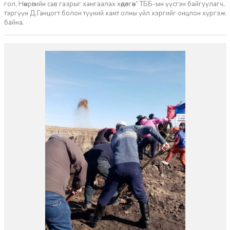
гол, Нөмрөгийн сав газрыг хамгаалах хөдөлгөөн” ТББ-ын үүсгэн байгуулагч,
тэргүүн Д.Ганцогт болон түүний хамт олны үйл хэргийг онцлон хүргэж
байна.