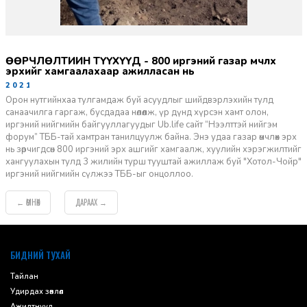
ӨӨРЧЛӨЛТИЙН ТҮҮХҮҮД - 800 иргэний газар өмчлөх
эрхийг хамгаалахаар ажилласан нь
2021-03-12
Орон нутгийнхаа тулгамдаж буй асуудлыг шийдвэрлэхийн тулд
санаачилга гаргаж, бусдадаа нөлөөлж, үр дүнд хүрсэн хамт олон,
иргэний нийгмийн байгууллагуудыг Ub.life сайт “Нээлттэй нийгэм
форум” ТББ-тай хамтран танилцуулж байна. Энэ удаа газар өмчлөх эрх
нь зөрчигдсөн 800 иргэний эрх ашгийг хамгаалж, хуулийн хэрэгжилтийг
хангуулахын тулд 3 жилийн турш тууштай ажиллаж буй "Хотол-Чойр"
иргэний нийгмийн сүлжээ ТББ-ыг онцоллоо.
ӨМНӨХ
ДАРААХ
←
→
default
БИДНИЙ ТУХАЙ
Тайлан
Удирдах зөвлөл
Ажилтнууд