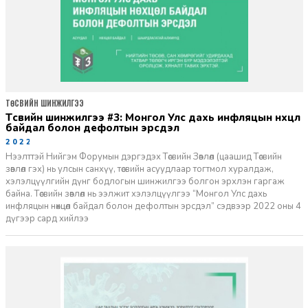
ТӨСВИЙН ШИНЖИЛГЭЭ
Төсвийн шинжилгээ #3: Монгол Улс дахь инфляцын нөхцөл
байдал болон дефолтын эрсдэл
2022-05-27
Нээлттэй Нийгэм Форумын дэргэдэх Төсвийн Зөвлөл (цаашид Төсвийн
зөвлөл гэх) нь улсын санхүү, төсвийн асуудлаар тогтмол хуралдаж,
хэлэлцүүлгийн дүнг бодлогын шинжилгээ болгон эрхлэн гаргаж
байна. Төсвийн зөвлөл нь ээлжит хэлэлцүүлгээ “Монгол Улс дахь
инфляцын нөхцөл байдал болон дефолтын эрсдэл” сэдвээр 2022 оны 4
дүгээр сард хийлээ