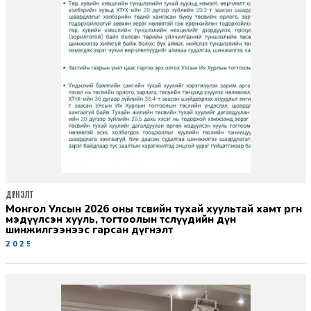
ДҮГНЭЛТ
Монгол Улсын 2026 оны төсвийн тухай хуультай хамт өргөн
мэдүүлсэн хууль, тогтоолын төслүүдийн дүн
шинжилгээнээс гарсан дүгнэлт
2025-10-28