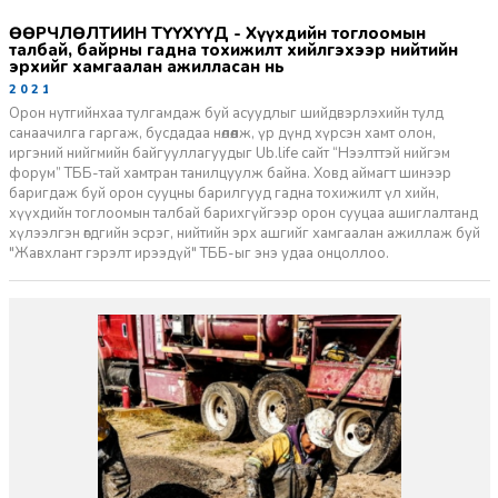
ӨӨРЧЛӨЛТИЙН ТҮҮХҮҮД - Хүүхдийн тоглоомын
талбай, байрны гадна тохижилт хийлгэхээр нийтийн
эрхийг хамгаалан ажилласан нь
2021-03-15
Орон нутгийнхаа тулгамдаж буй асуудлыг шийдвэрлэхийн тулд
санаачилга гаргаж, бусдадаа нөлөөлж, үр дүнд хүрсэн хамт олон,
иргэний нийгмийн байгууллагуудыг Ub.life сайт “Нээлттэй нийгэм
форум” ТББ-тай хамтран танилцуулж байна. Ховд аймагт шинээр
баригдаж буй орон сууцны барилгууд гадна тохижилт үл хийн,
хүүхдийн тоглоомын талбай барихгүйгээр орон сууцаа ашиглалтанд
хүлээлгэн өгдгийн эсрэг, нийтийн эрх ашгийг хамгаалан ажиллаж буй
"Жавхлант гэрэлт ирээдүй" ТББ-ыг энэ удаа онцоллоо.