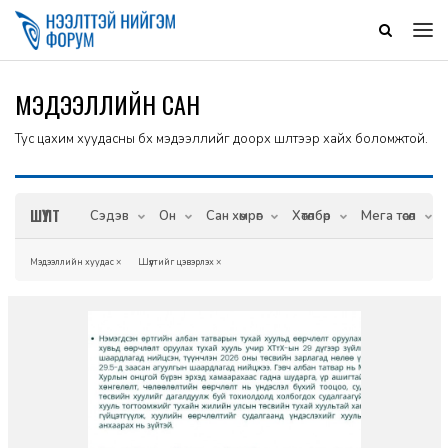
МЭДЭЭЛЛИЙН САН
Тус цахим хуудасны бүх мэдээллийг доорх шүүлтээр хайх боломжтой.
ШҮҮЛТ
Сэдэв
Он
Сан хөмрөг
Хөтөлбөр
Мега төсөл
Мэдээллийн хуудас
×
Шүүлтийг цэвэрлэх
×