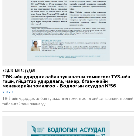
БОДЛОГЫН АСУУДАЛ
ТӨК-ийн удирдах албан тушаалтны томилгоо: ТУЗ-ийн
гишүүн, гүйцэтгэх удирдлага, чанар, бүтээмжийн
менежерийн томилгоо - Бодлогын асуудал №56
2026-06-02
ТӨК-ийн удирдах албан тушаалтны томилгоонд хийсэн шинжилгээний
тайлантай танилцана уу.