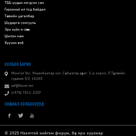
ТББ-уудын нэгдсэн сан
Гэрээний ил тод байдал
Төсвийн цагалбар
Шударга сонгууль
Эрх зүйн и-хөтөч
Шилэн нам
Хуучин вэб
ХОЛБОО БАРИХ
Монгол Улс, Улаанбаатар хот, Сүхбаатар дүүрэг, 1-р хороо, ​Л.Түдэвийн
гудамж 5/3, 14240
osf@forum.mn
(+976) 7611-3207
СОШИАЛ ХОЛБООСУУД
© 2025 Нээлттэй нийгэм форум, бүх эрх хуулиар