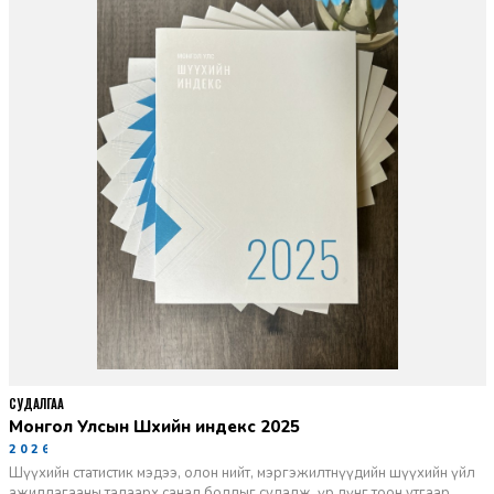
СУДАЛГАА
Монгол Улсын Шүүхийн индекс 2025
2026-06-11
Шүүхийн статистик мэдээ, олон нийт, мэргэжилтнүүдийн шүүхийн үйл
ажиллагааны талаарх санал бодлыг судалж, үр дүнг тоон утгаар