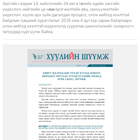
Засгийн газрын 14, нийслэлийн 24 мега төслийн эдийн засгийн
үндэслэл, нийгмийн үр нөлөө, хэрэгжилтийн явц, санхүүжилтийн
үндэслэл, хууль эрх зүйн дагалдах процесс, олон нийтэд нээлттэй
байдлын түвшний зураглалыг 2026 оны 4 дүгээр сарын байдлаарх
олон нийтэд нээлттэй мэдээлэлд суурилан шинэчлэснийг сонирхогч
талуудад хүргүүлж байна.