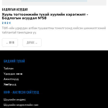
БОДЛОГЫН АСУУДАЛ
Хууль тогтоомжийн тухай хуулийн хэрэгжилт -
Бодлогын асуудал №58
2026-06-02
ТӨК-ийн удирдах албан тушаалтны томилгоонд хийсэн шинжилгээний
тайлантай танилцана уу.
ӨМНӨХ
ДАРААХ
←
→
default
БИДНИЙ ТУХАЙ
Тайлан
Удирдах зөвлөл
Ажилтнууд
Хөтөлбөрүүд
ННФ - ААС ҮҮССЭН САЙТУУД
Шүүхийн индекс
Шүүхийн мэдээллийн сан