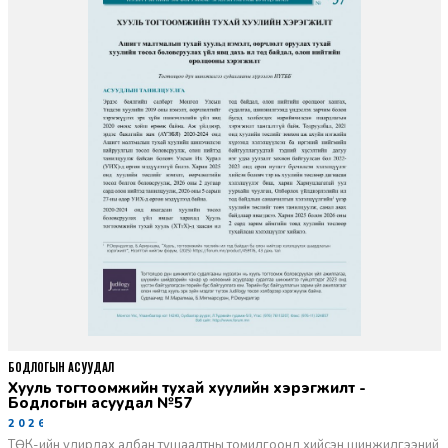
БОДЛОГЫН АСУУДАЛ
Хууль тогтоомжийн тухай хуулийн хэрэгжилт -
Бодлогын асуудал №57
2026-06-02
ТӨК-ийн удирдах албан тушаалтны томилгоонд хийсэн шинжилгээний