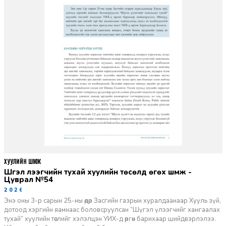
ХУУЛИЙН ШҮҮМЖ
Шүгэл үлээгчийн тухай хуулийн төсөлд өгөх шүүмж -
Цуврал №54
2026-07-27
Энэ оны 3-р сарын 25-ны өдөр Засгийн газрын хуралдаанаар Хууль зүй,
дотоод хэргийн яамнаас боловсруулсан “Шүгэл үлээгчийг хамгаалах
тухай” хуулийн төслийг хэлэлцэн УИХ-д өргөн барихаар шийдвэрлэлээ.