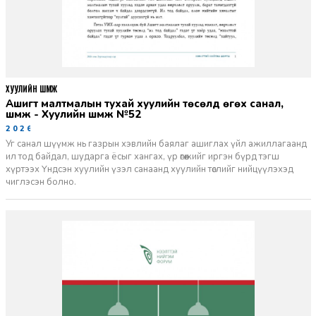
ХУУЛИЙН ШҮҮМЖ
Ашигт малтмалын тухай хуулийн төсөлд өгөх санал,
шүүмж - Хуулийн шүүмж №52
2026-06-29
Уг санал шүүмж нь газрын хэвлийн баялаг ашиглах үйл ажиллагаанд
ил тод байдал, шударга ёсыг хангах, үр өгөөжийг иргэн бүрд тэгш
хүртээх Үндсэн хуулийн үзэл санаанд хуулийн төслийг нийцүүлэхэд
чиглэсэн болно.