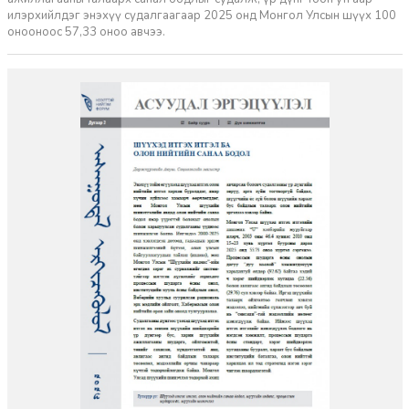
илэрхийлдэг энэхүү судалгаагаар 2025 онд Монгол Улсын шүүх 100
онооноос 57,33 оноо авчээ.