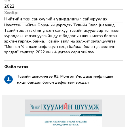
Он
2022
Хөтөлбөр:
Нийтийн төсөв, санхүүгийн удирдлагыг сайжруулах
Нээлттэй Нийгэм Форумын дэргэдэх Төсвийн Зөвлөл (цаашид
Төсвийн зөвлөл гэх) нь улсын санхүү, төсвийн асуудлаар тогтмол
хуралдаж, хэлэлцүүлгийн дүнг бодлогын шинжилгээ болгон
эрхлэн гаргаж байна. Төсвийн зөвлөл нь ээлжит хэлэлцүүлгээ
“Монгол Улс дахь инфляцын нөхцөл байдал болон дефолтын
эрсдэл” сэдвээр 2022 оны 4 дүгээр сард хийлээ
Төсвийн шинжилгээ #3: Монгол Улс дахь инфляцын
нөхцөл байдал болон дефолтын эрсдэл