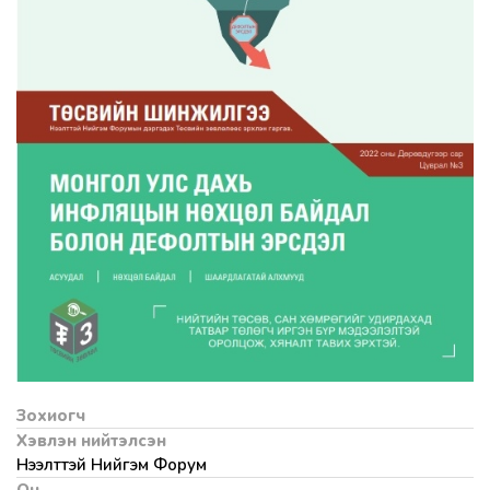
Зохиогч
Хэвлэн нийтэлсэн
Нээлттэй Нийгэм Форум