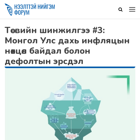
Төсвийн шинжилгээ #3:
Монгол Улс дахь инфляцын
нөхцөл байдал болон
дефолтын эрсдэл