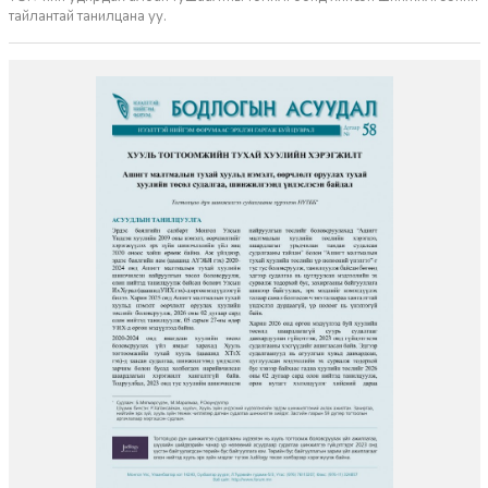
тайлантай танилцана уу.