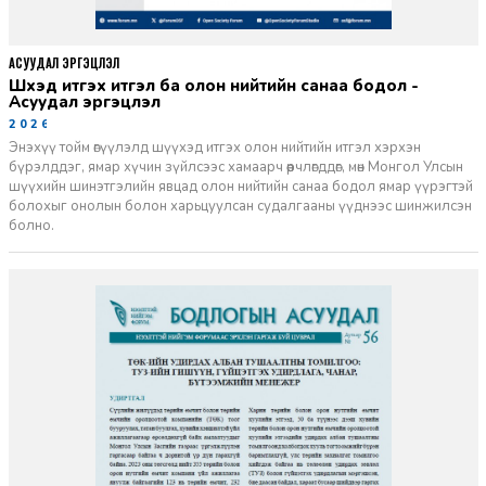
АСУУДАЛ ЭРГЭЦҮҮЛЭЛ
Шүүхэд итгэх итгэл ба олон нийтийн санаа бодол -
Асуудал эргэцүүлэл
2026-06-11
Энэхүү тойм өгүүлэлд шүүхэд итгэх олон нийтийн итгэл хэрхэн
бүрэлддэг, ямар хүчин зүйлсээс хамаарч өөрчлөгддөг, мөн Монгол Улсын
шүүхийн шинэтгэлийн явцад олон нийтийн санаа бодол ямар үүрэгтэй
болохыг онолын болон харьцуулсан судалгааны үүднээс шинжилсэн
болно.