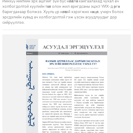
Ийнхүү нийтийн эрх ашгийг зүй бус нөлөөллөөс хамгаалахад чухал ач
холбогдолтой хуулийн төсөл олон жил яригдсаны эцэст УИХ-д өргөн
баригдахаар болжээ. Хууль үр нөлөөтэй хэрэгжих нөхцөл, учирч болох
эрсдэлийн хувьд ач холбогдолтой гэж үзсэн асуудлуудыг дор
сийрүүллээ.