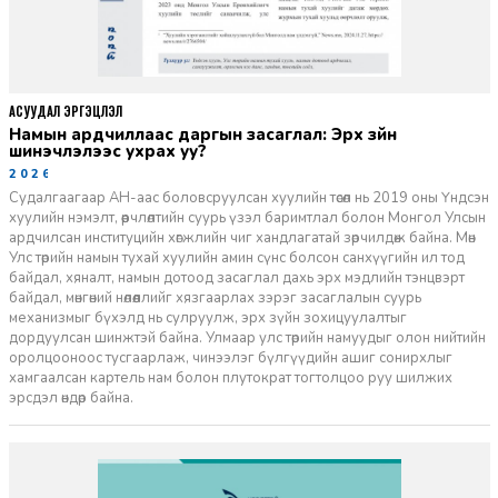
АСУУДАЛ ЭРГЭЦҮҮЛЭЛ
Намын ардчиллаас даргын засаглал: Эрх зүйн
шинэчлэлээс ухрах уу?
2026-07-08
Судалгаагаар АН-аас боловсруулсан хуулийн төсөл нь 2019 оны Үндсэн
хуулийн нэмэлт, өөрчлөлтийн суурь үзэл баримтлал болон Монгол Улсын
ардчилсан институцийн хөгжлийн чиг хандлагатай зөрчилдөж байна. Мөн
Улс төрийн намын тухай хуулийн амин сүнс болсон санхүүгийн ил тод
байдал, хяналт, намын дотоод засаглал дахь эрх мэдлийн тэнцвэрт
байдал, мөнгөний нөлөөллийг хязгаарлах зэрэг засаглалын суурь
механизмыг бүхэлд нь сулруулж, эрх зүйн зохицуулалтыг
дордуулсан шинжтэй байна. Улмаар улс төрийн намуудыг олон нийтийн
оролцооноос тусгаарлаж, чинээлэг бүлгүүдийн ашиг сонирхлыг
хамгаалсан картель нам болон плутократ тогтолцоо руу шилжих
эрсдэл өндөр байна.