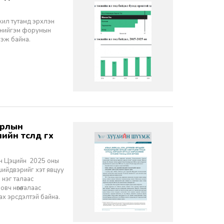
жил тутамд эрхлэн
й нийгэм форумын
гэж байна.
н төсөлд өгөх
йн Цэцийн 2025 оны
ийдвэрийг хэт явцуу
 нэг талаас
 нөгөө талаас
ах эрсдэлтэй байна.