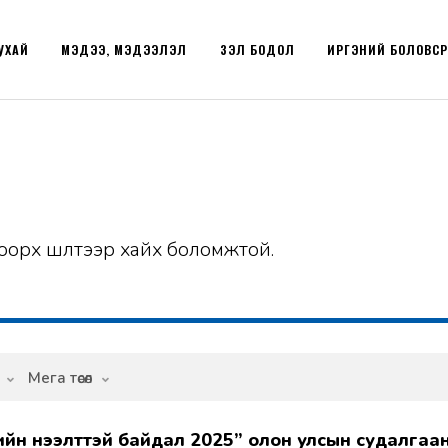
УХАЙ
МЭДЭЭ, МЭДЭЭЛЭЛ
ҮЗЭЛ БОДОЛ
ИРГЭНИЙ БОЛОВС
оорх шүүлтээр хайх боломжтой.
Мега төсөл