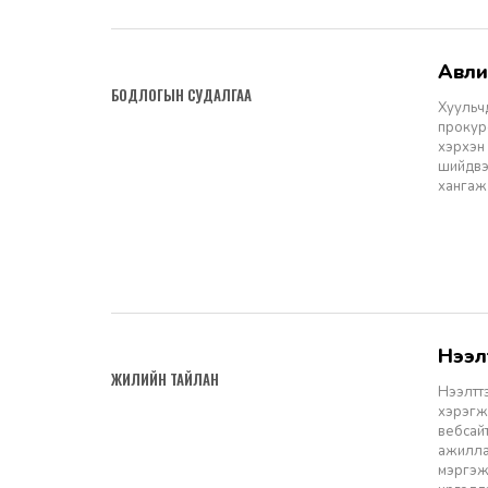
Авл
2026-04-24
БОДЛОГЫН СУДАЛГАА
Хуульчд
прокур
хэрхэн
шийдвэ
хангаж
Нээ
2026-04-24
ЖИЛИЙН ТАЙЛАН
Нээлтт
хэрэгж
вебсай
ажиллав
мэргэж