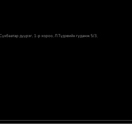
Сүхбаатар дүүрэг, 1-р хороо, ​Л.Түдэвийн гудамж 5/3,