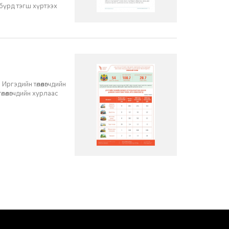
 бүрд тэгш хүртээх
ргэдийн төлөөлөгчдийн
лөөлөгчдийн хурлаас