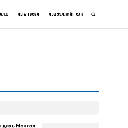
РОЛД
МЕГА ТӨСӨЛ
МЭДЭЭЛЛИЙН САН