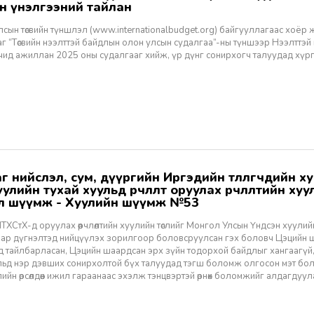
н үнэлгээний тайлан
сын төсвийн түншлэл (www.internationalbudget.org) байгууллагаас хоёр 
аг “Төсвийн нээлттэй байдлын олон улсын судалгаа”-ны түншээр Нээлттэ
чид ажиллан 2025 оны судалгааг хийж, үр дүнг сонирхогч талуудад хүр
улийн тухай хуульд өөрчлөлт оруулах өөрчлөлтийн хуулий
л шүүмж - Хуулийн шүүмж №53
ХСтХ-д оруулах өөрчлөлтийн хуулийн төслийг Монгол Улсын Үндсэн хуули
аар дүгнэлтэд нийцүүлэх зорилгоор боловсруулсан гэх боловч Цэцийн ш
д тайлбарласан, Цэцийн шаардсан эрх зүйн тодорхой байдлыг хангаагүй,
ьд нэр дэвших сонирхолтой бүх талуудад тэгш боломж олгосон мэт боловч
ийн өрсөлдөөн ижил гараанаас эхэлж тэнцвэртэй өрнөх боломжийг алдагдуул