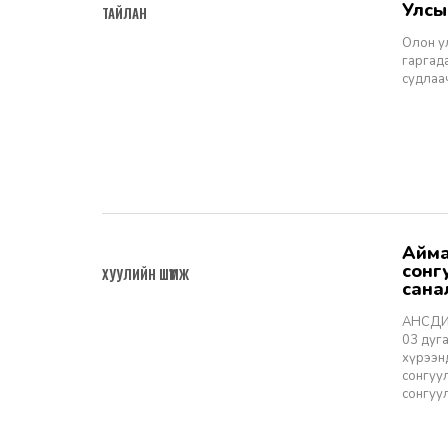
Улсы
ТАЙЛАН
Олон ул
гаргад
судлаа
Аймаг нийслэл, сум, дүүргийн Иргэдийн төлөөлөгчдийн хурлын
2026-05-25
сонгу
ХУУЛИЙН ШҮҮМЖ
сана
АНСДИТ
03 дуг
хүрээн
сонгуул
сонгуул