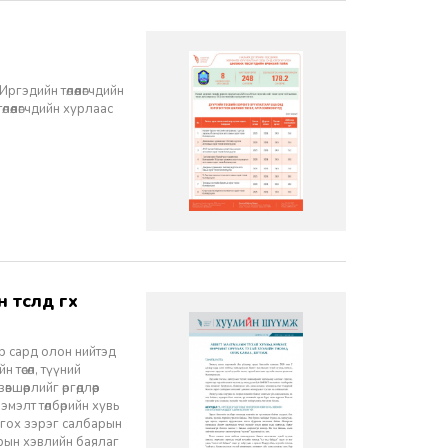
гэдийн төлөөлөгчдийн
лөөлөгчдийн хурлаас
р сард олон нийтэд
 төсөл, түүний
өөрлийг өргөдлөөр
мэлт төлбөрийн хувь
гох зэрэг салбарын
зрын хэвлийн баялаг