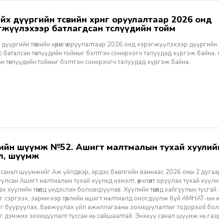
гжүүлэхээр батлагдсан төслүүдийн тойм
дүүргийн төсвийн хөрөнгө оруулалтаар 2026 онд хэрэгжүүлэхээр дүүргийн Ир
 баталсан төслүүдийн тоймыг бэлтгэн сонирхогч талуудад хүргэж байна. тө
н төслүүдийн тоймыг бэлтгэн сонирхогч талуудад хүргэж байна.
л, шүүмж
 санал шүүмжийг Аж үйлдвэр, эрдэс баялгийн яамнаас 2026 оны 2 дугаа
улсан Ашигт малтмалын тухай хуульд нэмэлт, өөрчлөлт оруулах тухай хуулийн
х хуулийн төсөлд үндэслэн боловсруулав. Хуулийн төсөлд хайгуулын тусгай зөвш
 сэргээх, зарим нэр төрлийн ашигт малтмалд оногдуулж буй АМНАТ-ын нэ
г бууруулах, баяжуулах үйл ажиллагааны зохицуулалтыг тодорхой бол
йг дэмжих зохицуулалт туссан нь сайшаалтай. Энэхүү санал шүүмж нь га