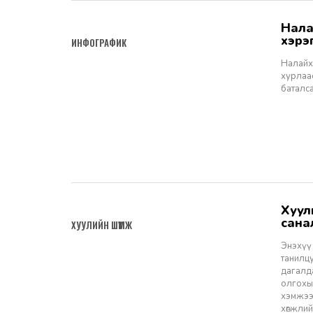
Налайх дүүргийн төсвийн хөрөнгө оруулалтаар 2026 онд
2026-03-30
хэрэ
ИНФОГРАФИК
Налайх 
хурлаас
баталса
Хуулийн шүүмж №52. Ашигт малтмалын тухай хуулийн төсөлд өгөх
2026-03-20
сана
ХУУЛИЙН ШҮҮМЖ
Энэхүү
танилцу
дагалда
олгохыг
хэмжээ
хөгжли