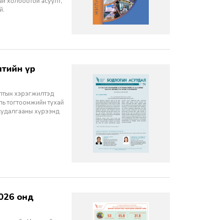
ай холбоотой асуулт,
й.
алтын хэрэгжилтэд
ль тогтоомжийн тухай
судалгааны хүрээнд