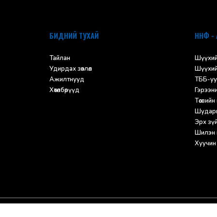
БИДНИЙ ТУХАЙ
ННФ - 
Тайлан
Шүүхий
Удирдах зөвлөл
Шүүхий
Ажилтнууд
ТББ-уу
Хөтөлбөрүүд
Гэрээн
Төсвийн
Шударг
Эрх зүйн
Шилэн 
Хуучин
© 2025 Нээлттэй нийгэм форум, бүх эрх хуул