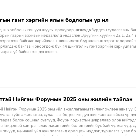
игын гэмт хэргийн ялын бодлогын үр нөлөө
ын холбооны гишүүн шүүгч, прокурор, өмгөөлөгчдөөс бүрдсэн судалгааны ба
орын газрын архивын мэдээлэлд үндэслэн Эрүүгийн хуулийн 22.1, 22.4 
 хэрэглэж байгааг нарийвчлан шинжилсэн бөгөөд авлигын хэрэг тодорхой
рлэгдэж байгаа ч оноогдож буй ял шийтгэл нь гэмт хэргийн хариуцлаг
 чадахгүй байна гэж дүгнэжээ.
лттэй Нийгэм Форумын 2025 оны жилийн тайлан
эй Нийгэм Форумын 2025 оны үйл ажиллагааны тайланг хүлээн авна уу. 
үүлсэн үйл ажиллагаа, судалгаа, бодлогын дүн шинжилгээнийхээ үр дүн
таараа болон сошиал сувгууд, Фоурм подкастын цувралаар олон нийтэд 
. Бидэнтэй хамтран ажилласан төрийн болон төрийн бус байгууллагууд, с
илтнүүд, мөн манай үйл ажиллагаанд оролцож мэдлэг, туршлага, үзэл б