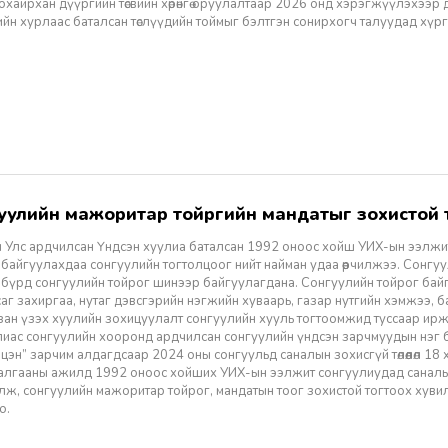
хайрхан дүүргийн төсвийн хөрөнгө оруулалтаар 2026 онд хэрэгжүүлэхээр
гчдийн хурлаас баталсан төслүүдийн тоймыг бэлтгэн сонирхогч талуудад хүр
гуулийн мажоритар тойргийн мандатыг зохистой 
 Улс ардчилсан Үндсэн хуулиа баталсан 1992 оноос хойш УИХ-ын ээлжит
байгуулахдаа сонгуулийн тогтолцоог нийт найман удаа өөрчилжээ. Сонгу
дөх бүрд сонгуулийн тойрог шинээр байгуулагдана. Сонгуулийн тойрог ба
саг захиргаа, нутаг дэвсгэрийн нэгжийн хуваарь, газар нутгийн хэмжээ, 
ан үзэх хуулийн зохицуулалт сонгуулийн хууль тогтоомжид туссаар иржэ
лиас сонгуулийн хооронд ардчилсан сонгуулийн үндсэн зарчмуудын нэг б
 цэн” зарчим алдагдсаар 2024 оны сонгуульд саналын зохисгүй төлөөлөл 18 
далгааны ажилд 1992 оноос хойших УИХ-ын ээлжит сонгуулиудад саналын 
лж, сонгуулийн мажоритар тойрог, мандатын тоог зохистой тогтоох хув
о.