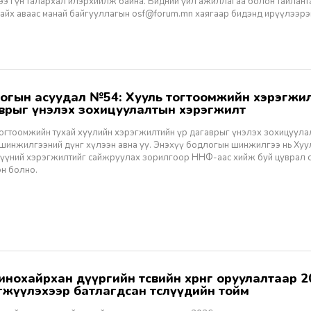
ээ гүн талархал илэрхийлж байна. Бидний үйл ажиллагаа болон тайлант
байх аваас манай байгууллагын
osf@forum.mn
хаягаар бидэнд ирүүлээрэ
врыг үнэлэх зохицуулалтын хэрэгжилт
тогтоомжийн тухай хуулийн хэрэгжилтийн үр дагаврыг үнэлэх зохицуул
 шинжилгээний дүнг хүлээн авна уу. Энэхүү бодлогын шинжилгээ нь Хуу
 түүний хэрэгжилтийг сайжруулах зорилгоор ННФ-аас хийж буй цуврал 
эн болно.
хэрэгжүүлэхээр батлагдсан төслүүдийн тойм