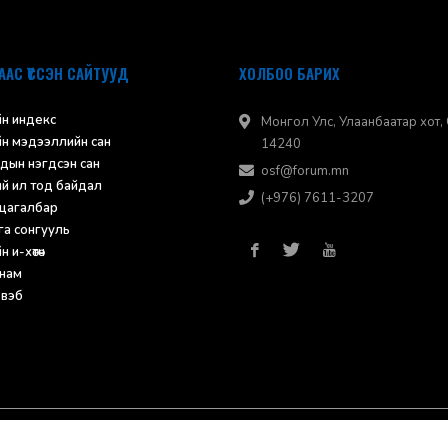
ААС ҮҮССЭН САЙТУУД
ХОЛБОО БАРИХ
н индекс
Монгол Улс, Улаанбаатар хот, 
н мэдээллийн сан
14240
дын нэгдсэн сан
osf@forum.mn
ий ил тод байдал
(+976) 7611-3207
 цагалбар
а сонгууль
 и-хөтөч
нам
 вэб
иар хамгаалагдсан