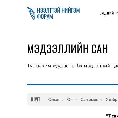
БИДНИЙ Т
МЭДЭЭЛЛИЙН САН
Тус цахим хуудасны бүх мэдээллийг д
ШҮҮЛТ
Сэдэв
Он
Сан хөмрөг
Хөтөлбөр
“Төсвийн нээлттэй байдал 2025” олон улсын судалгаан дахь Монгол
2026-05-28