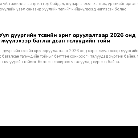
 үйл ажиллагаанд ил тод байдал, шударга ёсыг хангах, үр өгөөжийг иргэн
хуулийн үзэл санаанд хуулийн төслийг нийцүүлэхэд чиглэсэн болно.
гжүүлэхээр батлагдсан төслүүдийн тойм
 дүүргийн төсвийн хөрөнгө оруулалтаар 2026 онд хэрэгжүүлэхээр дүүргийн И
 баталсан төслүүдийн тоймыг бэлтгэн сонирхогч талуудад хүргэж байна. тө
н төслүүдийн тоймыг бэлтгэн сонирхогч талуудад хүргэж байна.