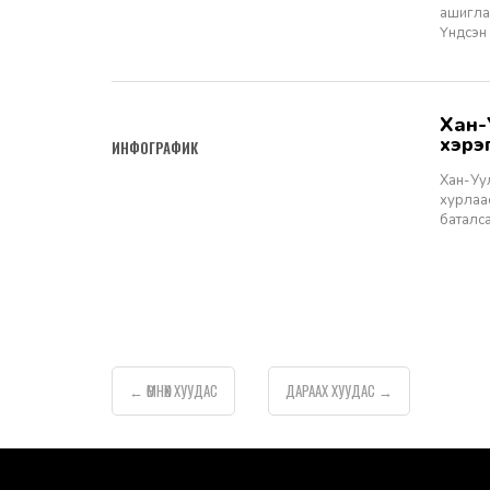
ашиглах
Үндсэн 
Хан-Уул дүүргийн төсвийн хөрөнгө оруулалтаар 2026 онд
2026-03-18
хэрэ
ИНФОГРАФИК
Хан-Уул
хурлаас
баталса
ӨМНӨХ
ХУУДАС
ДАРААХ
ХУУДАС
←
→
default