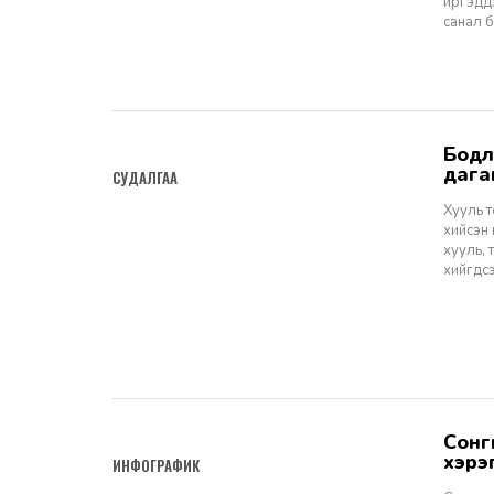
иргэдд
санал 
Бодлогын асуудал №54: Хууль тогтоомжийн хэрэгжилтийн үр
2026-04-08
дага
СУДАЛГАА
Хууль 
хийсэн
хууль,
хийгдс
Сонгинохайрхан дүүргийн төсвийн хөрөнгө оруулалтаар 2026 онд
2026-04-06
ИНФОГРАФИК