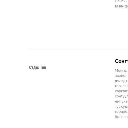
Сонгино
төлөөлө
Сон
2026-03-31
СУДАЛГАА
Монгол
зохион 
өөрчлөг
тоо, за
харгалз
сонгуу
нэг үнэ
Тус су
тооцоо
болгон