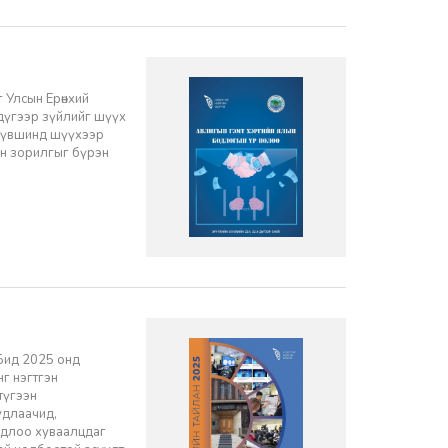
г Улсын Ерөнхий
дүгээр зүйлийг шүүх
 түвшинд шүүхээр
ын зорилгыг бүрэн
Бид 2025 онд
г нэгтгэн
түгээн
удлаачид,
одлоо хуваалцдаг