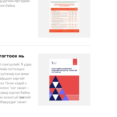
 дүүргийн Иргэдийн
гэж байна.
тогтоох нь
 сонгуулийг 9 удаа
улийн тогтолцоо
йгуулахад хүн амын
байршил зэргийг
э. Гэсэн хэдий ч
олох “нэг санал –
хувьд хүрсэн байна.
зохисгүй төлөөллийг
илбаруудыг санал