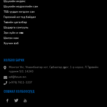
Шүүхийн индекс
Шүүхийн мэдээллийн сан
ТББ-уудын нэгдсэн сан
Гэрээний ил тод байдал
Төсвийн цагалбар
Шударга сонгууль
Эрх зүйн и-хөтөч
Шилэн нам
Хуучин вэб
ХОЛБОО БАРИХ
Монгол Улс, Улаанбаатар хот, Сүхбаатар дүүрэг, 1-р хороо, ​Л.Түдэвийн
гудамж 5/3, 14240
osf@forum.mn
(+976) 7611-3207
СОШИАЛ ХОЛБООСУУД