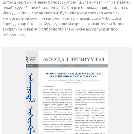
дотоод хэргийн яамнаас боловсруулсан “Шүгэл үлээгчийг хамгаалах
тухай” хуулийн төслийг хэлэлцэн УИХ-д өргөн барихаар шийдвэрлэлээ.
Ийнхүү нийтийн эрх ашгийг зүй бус нөлөөллөөс хамгаалахад чухал ач
холбогдолтой хуулийн төсөл олон жил яригдсаны эцэст УИХ-д өргөн
баригдахаар болжээ. Хууль үр нөлөөтэй хэрэгжих нөхцөл, учирч болох
эрсдэлийн хувьд ач холбогдолтой гэж үзсэн асуудлуудыг дор
сийрүүллээ.