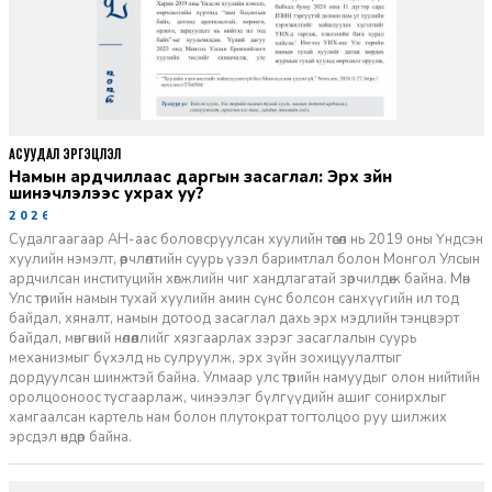
АСУУДАЛ ЭРГЭЦҮҮЛЭЛ
Намын ардчиллаас даргын засаглал: Эрх зүйн
шинэчлэлээс ухрах уу?
2026-07-08
Судалгаагаар АН-аас боловсруулсан хуулийн төсөл нь 2019 оны Үндсэн
хуулийн нэмэлт, өөрчлөлтийн суурь үзэл баримтлал болон Монгол Улсын
ардчилсан институцийн хөгжлийн чиг хандлагатай зөрчилдөж байна. Мөн
Улс төрийн намын тухай хуулийн амин сүнс болсон санхүүгийн ил тод
байдал, хяналт, намын дотоод засаглал дахь эрх мэдлийн тэнцвэрт
байдал, мөнгөний нөлөөллийг хязгаарлах зэрэг засаглалын суурь
механизмыг бүхэлд нь сулруулж, эрх зүйн зохицуулалтыг
дордуулсан шинжтэй байна. Улмаар улс төрийн намуудыг олон нийтийн
оролцооноос тусгаарлаж, чинээлэг бүлгүүдийн ашиг сонирхлыг
хамгаалсан картель нам болон плутократ тогтолцоо руу шилжих
эрсдэл өндөр байна.