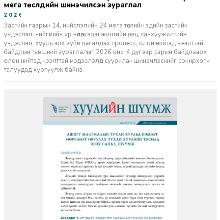
мега төслүүдийн шинэчилсэн зураглал
2026-06-29
Засгийн газрын 14, нийслэлийн 24 мега төслийн эдийн засгийн
үндэслэл, нийгмийн үр нөлөө, хэрэгжилтийн явц, санхүүжилтийн
үндэслэл, хууль эрх зүйн дагалдах процесс, олон нийтэд нээлттэй
байдлын түвшний зураглалыг 2026 оны 4 дүгээр сарын байдлаарх
олон нийтэд нээлттэй мэдээлэлд суурилан шинэчлэснийг сонирхогч
талуудад хүргүүлж байна.