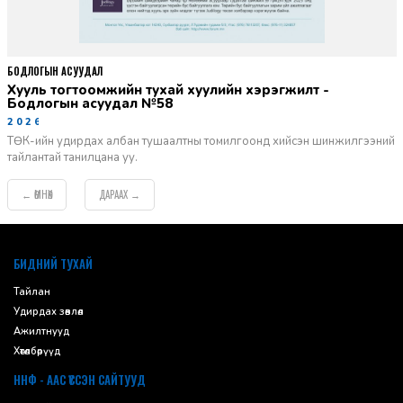
БОДЛОГЫН АСУУДАЛ
Хууль тогтоомжийн тухай хуулийн хэрэгжилт -
Бодлогын асуудал №58
2026-06-02
ТӨК-ийн удирдах албан тушаалтны томилгоонд хийсэн шинжилгээний
тайлантай танилцана уу.
ӨМНӨХ
ДАРААХ
←
→
default
БИДНИЙ ТУХАЙ
Тайлан
Удирдах зөвлөл
Ажилтнууд
Хөтөлбөрүүд
ННФ - ААС ҮҮССЭН САЙТУУД