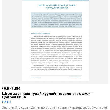
ХУУЛИЙН ШҮҮМЖ
Шүгэл үлээгчийн тухай хуулийн төсөлд өгөх шүүмж -
Цуврал №54
2026-07-27
Энэ оны 3-р сарын 25-ны өдөр Засгийн газрын хуралдаанаар Хууль зүй,