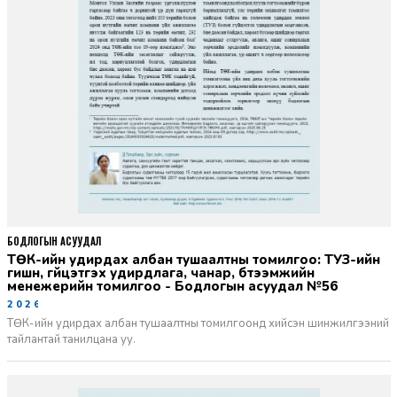
БОДЛОГЫН АСУУДАЛ
ТӨК-ийн удирдах албан тушаалтны томилгоо: ТУЗ-ийн
гишүүн, гүйцэтгэх удирдлага, чанар, бүтээмжийн
менежерийн томилгоо - Бодлогын асуудал №56
2026-06-02
ТӨК-ийн удирдах албан тушаалтны томилгоонд хийсэн шинжилгээний
тайлантай танилцана уу.