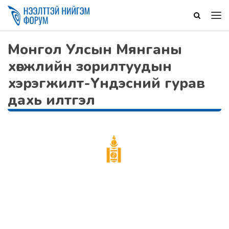
Монгол Улсын Мянганы
хөгжлийн зорилтуудын
хэрэгжилт-Үндэсний гурав
дахь илтгэл