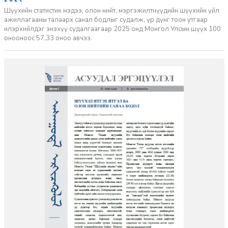
Шүүхийн статистик мэдээ, олон нийт, мэргэжилтнүүдийн шүүхийн үйл
ажиллагааны талаарх санал бодлыг судалж, үр дүнг тоон утгаар
илэрхийлдэг энэхүү судалгаагаар 2025 онд Монгол Улсын шүүх 100
онооноос 57,33 оноо авчээ.