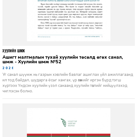
ХУУЛИЙН ШҮҮМЖ
Ашигт малтмалын тухай хуулийн төсөлд өгөх санал,
шүүмж - Хуулийн шүүмж №52
2026-06-29
Уг санал шүүмж нь газрын хэвлийн баялаг ашиглах үйл ажиллагаанд
ил тод байдал, шударга ёсыг хангах, үр өгөөжийг иргэн бүрд тэгш
хүртээх Үндсэн хуулийн үзэл санаанд хуулийн төслийг нийцүүлэхэд
чиглэсэн болно.