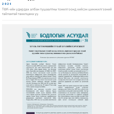
2026-06-02
ТӨК-ийн удирдах албан тушаалтны томилгоонд хийсэн шинжилгээний
тайлантай танилцана уу.