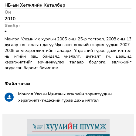
НҮБ-ын Хөгжлийн Хөтөлбөр
Он
2010
Хөтөлбөр:
*
Монгол Улсын Их хурлын 2005 оны 25-р тогтоол, 2008 оны 13
дугаар тогтоолын дагуу Мянганы хөгжлийн зорилтуудын 2007-
2008 оны хэрэгжилтийн талаарх Үндэсний гурав дахь илтгэл
нь өнөөгийн явц байдалд үнэлэлт, дүгнэлт өгч, цаашид
хэрэгжилтийг эрчимжүүлэх талаар бодлого, зөвлөмжийг
агуулсан баримт бичиг юм.
Монгол Улсын Мянганы хөгжлийн зорилтуудын
хэрэгжилт-Үндэсний гурав дахь илтгэл