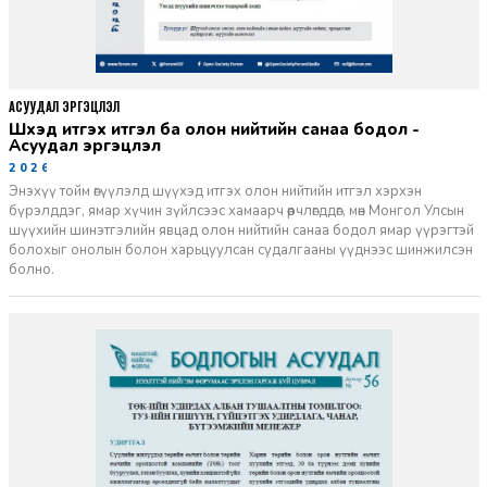
АСУУДАЛ ЭРГЭЦҮҮЛЭЛ
Шүүхэд итгэх итгэл ба олон нийтийн санаа бодол -
Асуудал эргэцүүлэл
2026-06-11
Энэхүү тойм өгүүлэлд шүүхэд итгэх олон нийтийн итгэл хэрхэн
бүрэлддэг, ямар хүчин зүйлсээс хамаарч өөрчлөгддөг, мөн Монгол Улсын
шүүхийн шинэтгэлийн явцад олон нийтийн санаа бодол ямар үүрэгтэй
болохыг онолын болон харьцуулсан судалгааны үүднээс шинжилсэн
болно.