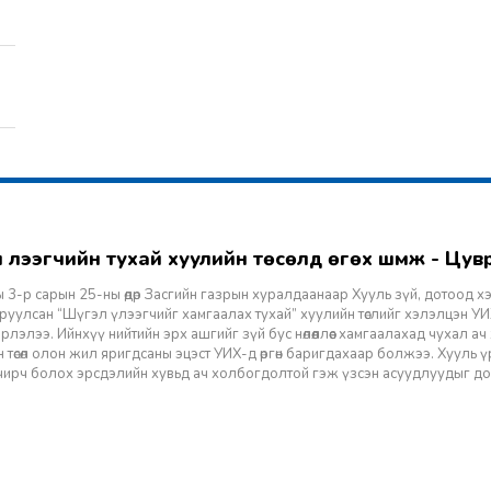
гэл үлээгчийн тухай хуулийн төсөлд өгөх шүүмж - Цу
 3-р сарын 25-ны өдөр Засгийн газрын хуралдаанаар Хууль зүй, дотоод х
уулсан “Шүгэл үлээгчийг хамгаалах тухай” хуулийн төслийг хэлэлцэн УИХ
лэлээ. Ийнхүү нийтийн эрх ашгийг зүй бус нөлөөллөөс хамгаалахад чухал а
 төсөл олон жил яригдсаны эцэст УИХ-д өргөн баригдахаар болжээ. Хууль үр
 учирч болох эрсдэлийн хувьд ач холбогдолтой гэж үзсэн асуудлуудыг д