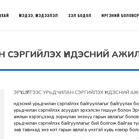
УХАЙ
МЭДЭЭ, МЭДЭЭЛЭЛ
ҮЗЭЛ БОДОЛ
ИРГЭНИЙ БОЛОВС
ЛАН СЭРГИЙЛЭХ ҮНДЭСНИЙ АЖИ
ЭРҮҮ ШҮҮЛТЭЭС УРЬДЧИЛАН СЭРГИЙЛЭХ ҮНДЭСНИЙ А
Үндэсний урьдчилан сэргийлэх байгууллагыг байгуулах 
урьдчилан сэргийлэх асуудал эрхэлсэн гишүүн болон Эр
ажлын хэрэгцээнд зориулан энэхүү гарын авлагыг болов
урьдчилан сэргийлэх байгууллагыг бий болгож байгаа ту
зөв тавихад энэ мэт гарын авлага үнэтэй хувь нэмэр бо