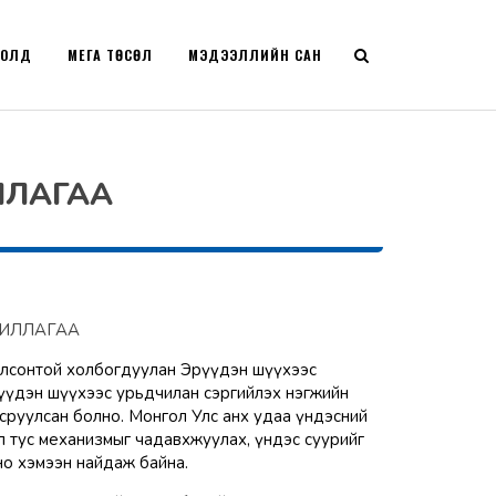
РОЛД
МЕГА ТӨСӨЛ
МЭДЭЭЛЛИЙН САН
ЛЛАГАА
ЖИЛЛАГАА
болсонтой холбогдуулан Эрүүдэн шүүхээс
үүдэн шүүхээс урьдчилан сэргийлэх нэгжийн
сруулсан болно. Монгол Улс анх удаа үндэсний
л тус механизмыг чадавхжуулах, үндэс суурийг
лно хэмээн найдаж байна.