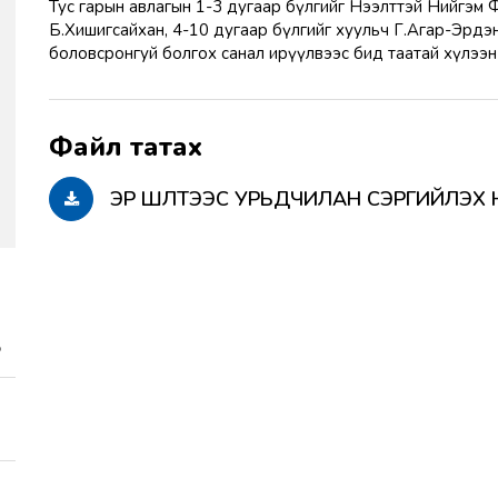
Тус гарын авлагын 1-3 дугаар бүлгийг Нээлттэй Нийгэ
Б.Хишигсайхан, 4-10 дугаар бүлгийг хуульч Г.Агар-Эрдэ
боловсронгуй болгох санал ирүүлвээс бид таатай хүлээн
ЭРҮҮ ШҮҮЛТЭЭС УРЬДЧИЛАН СЭРГИЙЛЭ
э