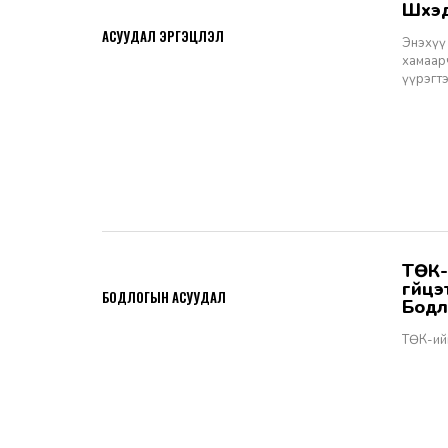
Шүү
2026-06-11
АСУУДАЛ ЭРГЭЦҮҮЛЭЛ
Энэхүү 
хамаарч
үүрэгт
ТӨК-ийн удирдах албан тушаалтны томилгоо: ТУЗ-ийн гишүүн,
2026-06-02
гүйц
БОДЛОГЫН АСУУДАЛ
Бодл
ТӨК-ий