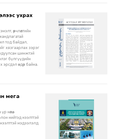
элт, өөрчлөлтийн
 хандлагатай
 ил тод байдал,
лийг хязгаарлах зэрэг
ордуулсан шинжтэй
ээлэг бүлгүүдийн
эрсдэл өндөр байна.
 нөлөө,
олон нийтэд нээлттэй
 нээлттэй мэдээлэлд