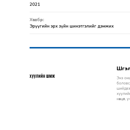
2021
Хөтөлбөр:
Эрүүгийн эрх зүйн шинэтгэлийг дэмжих
Шү
2026-07-27
ХУУЛИЙН ШҮҮМЖ
Энэ оны
боловср
шийдвэр
хуулийн
нөхцөл,