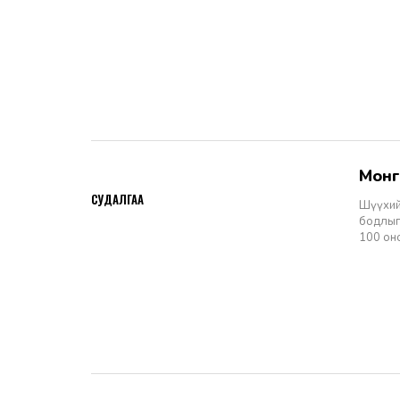
Мон
2026-06-11
СУДАЛГАА
Шүүхий
бодлыг
100 он