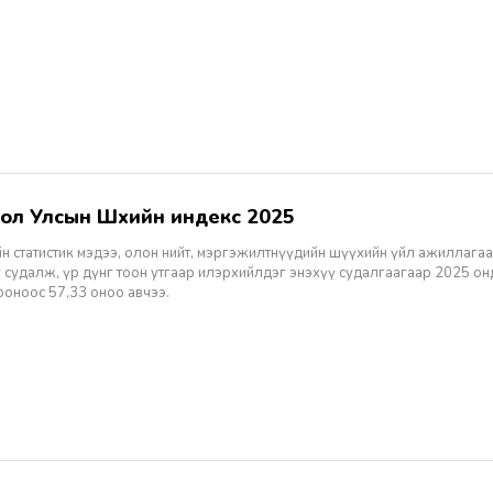
гол Улсын Шүүхийн индекс 2025
н статистик мэдээ, олон нийт, мэргэжилтнүүдийн шүүхийн үйл ажиллагаа
 судалж, үр дүнг тоон утгаар илэрхийлдэг энэхүү судалгаагаар 2025 о
ооноос 57,33 оноо авчээ.