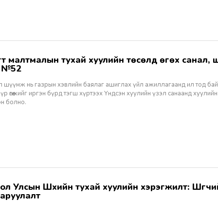
ж №52
ал шүүмж нь газрын хэвлийн баялаг ашиглах үйл ажиллагаанд ил тод ба
 үр өгөөжийг иргэн бүрд тэгш хүртээх Үндсэн хуулийн үзэл санаанд хуулийн
эн болно.
аруулалт