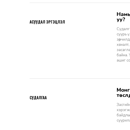
Намын ардчиллаас даргын засаглал: Эрх зүйн шинэчлэлээс ухрах
2026-07-08
уу?
АСУУДАЛ ЭРГЭЦҮҮЛЭЛ
Судалга
суурь 
зөрчилд
хяналт,
засагл
байна.
ашиг со
Монгол Улсын Засгийн газар болон Улаанбаатар хотын мега
2026-06-29
төсл
СУДАЛГАА
Засгийн
хэрэгжи
байдлы
суурил