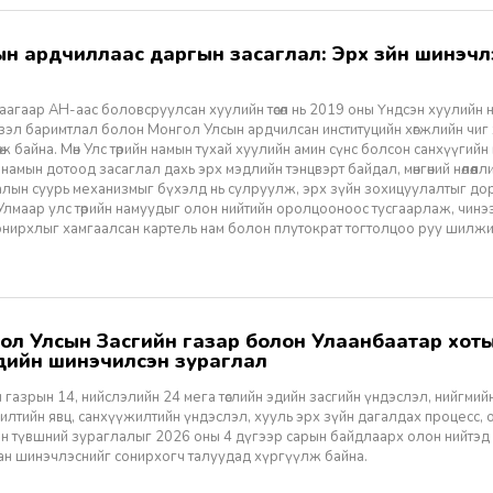
агаар АН-аас боловсруулсан хуулийн төсөл нь 2019 оны Үндсэн хуулийн нэм
үзэл баримтлал болон Монгол Улсын ардчилсан институцийн хөгжлийн чиг
өж байна. Мөн Улс төрийн намын тухай хуулийн амин сүнс болсон санхүүгийн
 намын дотоод засаглал дахь эрх мэдлийн тэнцвэрт байдал, мөнгөний нөлөөл
алын суурь механизмыг бүхэлд нь сулруулж, эрх зүйн зохицуулалтыг д
 Улмаар улс төрийн намуудыг олон нийтийн оролцооноос тусгаарлаж, чин
нирхлыг хамгаалсан картель нам болон плутократ тогтолцоо руу шилжих 
үүдийн шинэчилсэн зураглал
 газрын 14, нийслэлийн 24 мега төслийн эдийн засгийн үндэслэл, нийгмийн үр
лтийн явц, санхүүжилтийн үндэслэл, хууль эрх зүйн дагалдах процесс, 
н түвшний зураглалыг 2026 оны 4 дүгээр сарын байдлаарх олон нийтэд
ан шинэчлэснийг сонирхогч талуудад хүргүүлж байна.