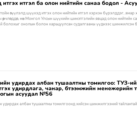
хэд итгэх итгэл ба олон нийтийн санаа бодол - Асуу
тойм өгүүлэлд шүүхэд итгэх олон нийтийн итгэл хэрхэн бүрэлддэг, ямар 
 өөрчлөгддөг, мөн Монгол Улсын шүүхийн шинэтгэлийн явцад олон нийтийн 
эй болохыг онолын болон харьцуулсан судалгааны үүднээс шинжилсэн 
этгэх удирдлага, чанар, бүтээмжийн менежерийн 
огын асуудал №56
н удирдах албан тушаалтны томилгоонд хийсэн шинжилгээний тайлантай