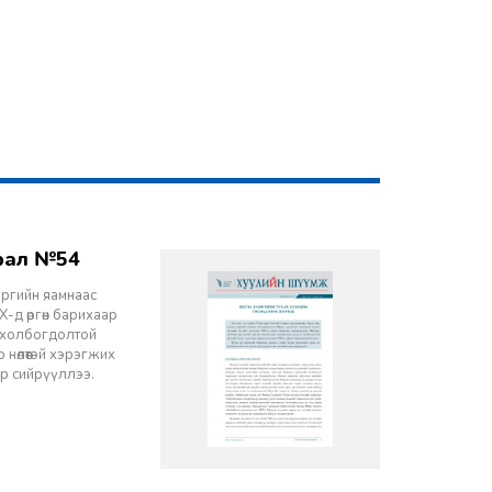
врал №54
эргийн яамнаас
-д өргөн барихаар
ч холбогдолтой
 нөлөөтэй хэрэгжих
ор сийрүүллээ.