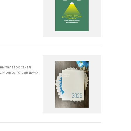
ны талаарх санал
нд Монгол Улсын шүүх