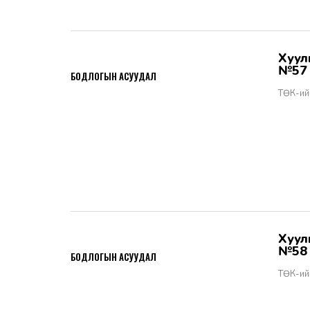
Хууль тогтоомжийн тухай хуулийн хэрэгжилт - Бодлогын асуудал
2026-06-02
№57
БОДЛОГЫН АСУУДАЛ
ТӨК-ий
Хууль тогтоомжийн тухай хуулийн хэрэгжилт - Бодлогын асуудал
2026-06-02
№58
БОДЛОГЫН АСУУДАЛ
ТӨК-ий