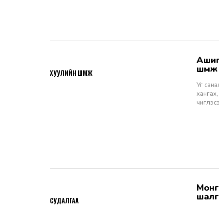
Ашигт малтмалын тухай хуулийн төсөлд өгөх санал, шүүмж - Хуулийн
2026-06-29
шүүм
ХУУЛИЙН ШҮҮМЖ
Уг сан
хангах,
чиглэс
Монгол Улсын Шүүхийн тухай хуулийн хэрэгжилт: Шүүгчийн сонгон
2026-06-19
шалг
СУДАЛГАА