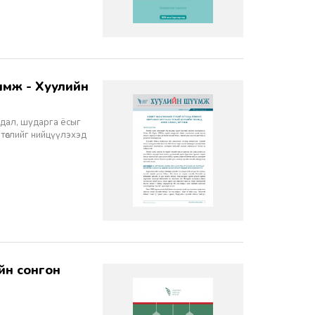
йдал, шударга ёсыг
 төслийг нийцүүлэхэд