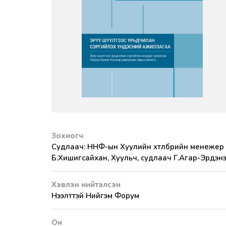
Зохиогч
Судлаач: ННФ-ын Хуулийн хөтөлбөрийн менежер
Б.Хишигсайхан, Хуульч, судлаач Г.Агар-Эрдэн
Хэвлэн нийтэлсэн
Нээлттэй Нийгэм Форум
Он