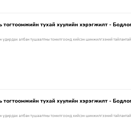
н удирдах албан тушаалтны томилгоонд хийсэн шинжилгээний тайлантай
н удирдах албан тушаалтны томилгоонд хийсэн шинжилгээний тайлантай