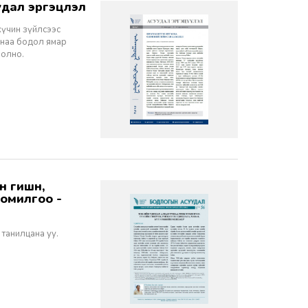
дал эргэцүүлэл
хүчин зүйлсээс
санаа бодол ямар
болно.
томилгоо -
 танилцана уу.