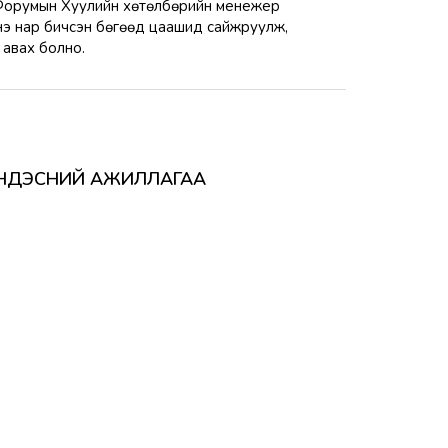
м Форумын Хуулийн хөтөлбөрийн менежер
нэ нар бичсэн бөгөөд цаашид сайжруулж,
 авах болно.
Х ҮНДЭСНИЙ АЖИЛЛАГАА