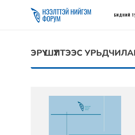
БИДНИЙ Т
ЭРҮҮ ШҮҮЛТЭЭС УРЬДЧИ