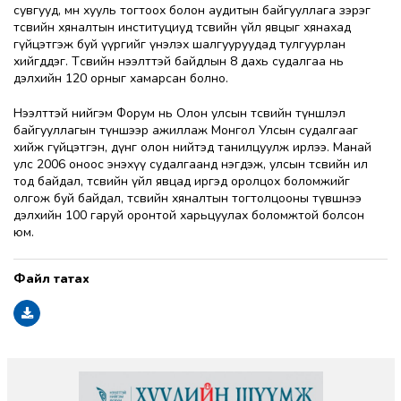
сувгууд, мөн хууль тогтоох болон аудитын байгууллага зэрэг
төсвийн хяналтын институциуд төсвийн үйл явцыг хянахад
гүйцэтгэж буй үүргийг үнэлэх шалгууруудад тулгуурлан
хийгддэг. Төсвийн нээлттэй байдлын 8 дахь судалгаа нь
дэлхийн 120 орныг хамарсан болно.
Нээлттэй нийгэм Форум нь Олон улсын төсвийн түншлэл
байгууллагын түншээр ажиллаж Монгол Улсын судалгааг
хийж гүйцэтгэн, дүнг олон нийтэд танилцуулж ирлээ. Манай
улс 2006 оноос энэхүү судалгаанд нэгдэж, улсын төсвийн ил
тод байдал, төсвийн үйл явцад иргэд оролцох боломжийг
олгож буй байдал, төсвийн хяналтын тогтолцооны түвшнээ
дэлхийн 100 гаруй оронтой харьцуулах боломжтой болсон
юм.