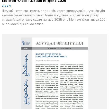
Монгол Улсын Шүүхийн индекс 2025
2026-06-11
Шүүхийн статистик мэдээ, олон нийт, мэргэжилтнүүдийн шүүхийн үйл
ажиллагааны талаарх санал бодлыг судалж, үр дүнг тоон утгаар
илэрхийлдэг энэхүү судалгаагаар 2025 онд Монгол Улсын шүүх 100
онооноос 57,33 оноо авчээ.