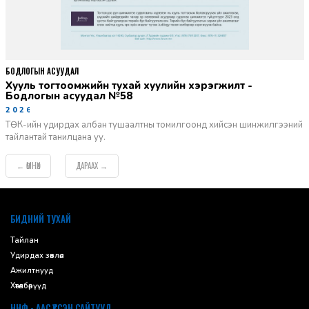
БОДЛОГЫН АСУУДАЛ
Хууль тогтоомжийн тухай хуулийн хэрэгжилт -
Бодлогын асуудал №58
2026-06-02
ТӨК-ийн удирдах албан тушаалтны томилгоонд хийсэн шинжилгээний
тайлантай танилцана уу.
ӨМНӨХ
ДАРААХ
←
→
default
БИДНИЙ ТУХАЙ
Тайлан
Удирдах зөвлөл
Ажилтнууд
Хөтөлбөрүүд
ННФ - ААС ҮҮССЭН САЙТУУД