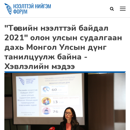
"Төсвийн нээлттэй байдал
2021" олон улсын судалгаан
дахь Монгол Улсын дүнг
танилцуулж байна -
Хэвлэлийн мэдээ