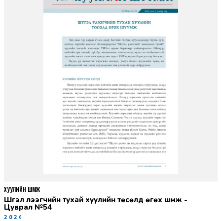
ХУУЛИЙН ШҮҮМЖ
Шүгэл үлээгчийн тухай хуулийн төсөлд өгөх шүүмж -
Цуврал №54
2026-07-27