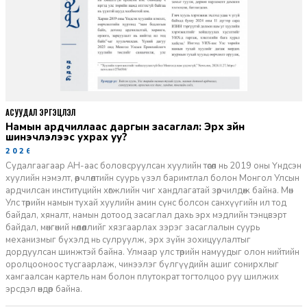
АСУУДАЛ ЭРГЭЦҮҮЛЭЛ
Намын ардчиллаас даргын засаглал: Эрх зүйн
шинэчлэлээс ухрах уу?
2026-07-08
Судалгаагаар АН-аас боловсруулсан хуулийн төсөл нь 2019 оны Үндсэн
хуулийн нэмэлт, өөрчлөлтийн суурь үзэл баримтлал болон Монгол Улсын
ардчилсан институцийн хөгжлийн чиг хандлагатай зөрчилдөж байна. Мөн
Улс төрийн намын тухай хуулийн амин сүнс болсон санхүүгийн ил тод
байдал, хяналт, намын дотоод засаглал дахь эрх мэдлийн тэнцвэрт
байдал, мөнгөний нөлөөллийг хязгаарлах зэрэг засаглалын суурь
механизмыг бүхэлд нь сулруулж, эрх зүйн зохицуулалтыг
дордуулсан шинжтэй байна. Улмаар улс төрийн намуудыг олон нийтийн
оролцооноос тусгаарлаж, чинээлэг бүлгүүдийн ашиг сонирхлыг
хамгаалсан картель нам болон плутократ тогтолцоо руу шилжих
эрсдэл өндөр байна.