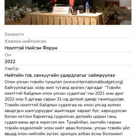
Зохиогч
Хэвлэн нийтэлсэн
Нээлттэй Нийгэм Форум
Он
2022
Хөтөлбөр:
Нийтийн төсөв, санхүүгийн удирдлагыг сайжруулах
Олон улсын төсвийн түншлэл (www.internationalbudget.org)
байгууллагаас хоёр жил тутамд эрхлэн гаргадаг “Төсвийн
нээлттэй байдлын олон улсын судалгаа”-ны 2021 оны дүнг
2022 оны 5 дугаар сарын 31-нд дэлхий даяар танилцуулав.
Төсвийн нээлттэй байдлын судалгаа нь олон улсад хүлээн
зөвшөөрөгдсөн шалгууруудыг ашигладаг хараат бус, харьцуулсан
болон нотлох баримтад суурилсан дэлхийн цорын ганц
судалгааны арга хэрэгсэл юм. Тухайлбал, засгийн газрын
төсвийн мэдээллийг олон нийт авах боломж, улсын төсвийн үйл
явцад олон нийтийн зүгээс оролцох албан ёсны боломжит