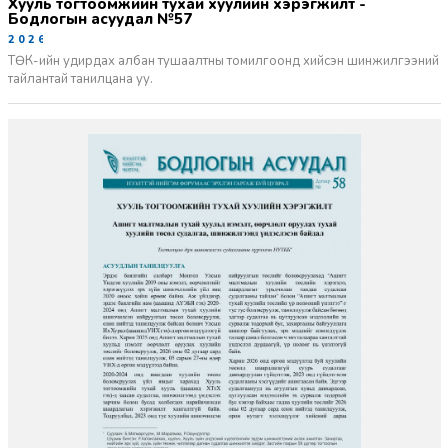
Хууль тогтоомжийн тухай хуулийн хэрэгжилт -
Бодлогын асуудал №57
2026-06-02
ТӨК-ийн удирдах албан тушаалтны томилгоонд хийсэн шинжилгээний
тайлантай танилцана уу.