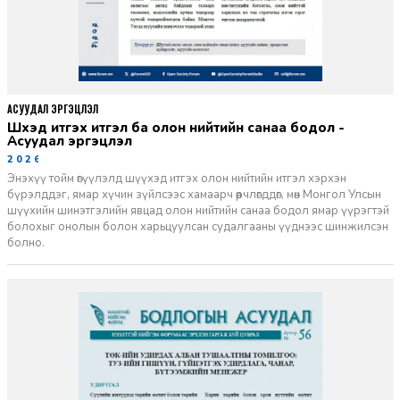
АСУУДАЛ ЭРГЭЦҮҮЛЭЛ
Шүүхэд итгэх итгэл ба олон нийтийн санаа бодол -
Асуудал эргэцүүлэл
2026-06-11
Энэхүү тойм өгүүлэлд шүүхэд итгэх олон нийтийн итгэл хэрхэн
бүрэлддэг, ямар хүчин зүйлсээс хамаарч өөрчлөгддөг, мөн Монгол Улсын
шүүхийн шинэтгэлийн явцад олон нийтийн санаа бодол ямар үүрэгтэй
болохыг онолын болон харьцуулсан судалгааны үүднээс шинжилсэн
болно.