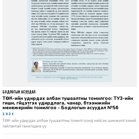
БОДЛОГЫН АСУУДАЛ
ТӨК-ийн удирдах албан тушаалтны томилгоо: ТУЗ-ийн
гишүүн, гүйцэтгэх удирдлага, чанар, бүтээмжийн
менежерийн томилгоо - Бодлогын асуудал №56
2026-06-02
ТӨК-ийн удирдах албан тушаалтны томилгоонд хийсэн шинжилгээний
тайлантай танилцана уу.