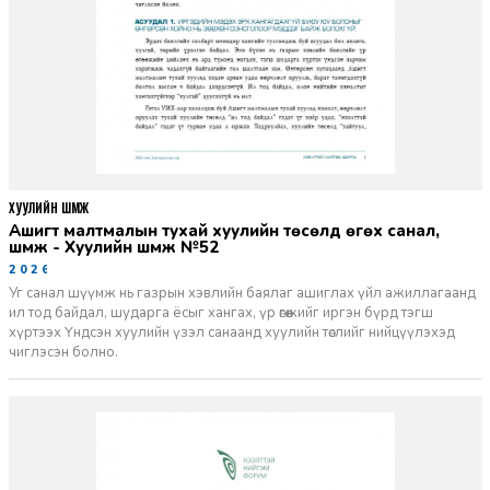
ХУУЛИЙН ШҮҮМЖ
Ашигт малтмалын тухай хуулийн төсөлд өгөх санал,
шүүмж - Хуулийн шүүмж №52
2026-06-29
Уг санал шүүмж нь газрын хэвлийн баялаг ашиглах үйл ажиллагаанд
ил тод байдал, шударга ёсыг хангах, үр өгөөжийг иргэн бүрд тэгш
хүртээх Үндсэн хуулийн үзэл санаанд хуулийн төслийг нийцүүлэхэд
чиглэсэн болно.