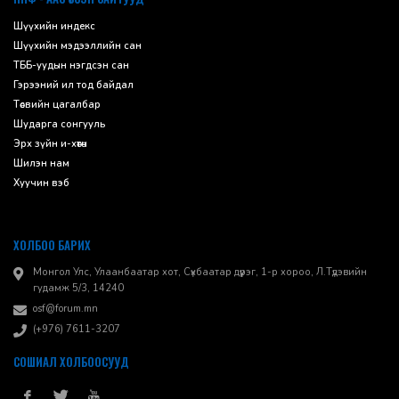
Шүүхийн индекс
Шүүхийн мэдээллийн сан
ТББ-уудын нэгдсэн сан
Гэрээний ил тод байдал
Төсвийн цагалбар
Шударга сонгууль
Эрх зүйн и-хөтөч
Шилэн нам
Хуучин вэб
ХОЛБОО БАРИХ
Монгол Улс, Улаанбаатар хот, Сүхбаатар дүүрэг, 1-р хороо, ​Л.Түдэвийн
гудамж 5/3, 14240
osf@forum.mn
(+976) 7611-3207
СОШИАЛ ХОЛБООСУУД