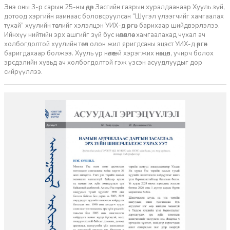
Энэ оны 3-р сарын 25-ны өдөр Засгийн газрын хуралдаанаар Хууль зүй,
дотоод хэргийн яамнаас боловсруулсан “Шүгэл үлээгчийг хамгаалах
тухай” хуулийн төслийг хэлэлцэн УИХ-д өргөн барихаар шийдвэрлэлээ.
Ийнхүү нийтийн эрх ашгийг зүй бус нөлөөллөөс хамгаалахад чухал ач
холбогдолтой хуулийн төсөл олон жил яригдсаны эцэст УИХ-д өргөн
баригдахаар болжээ. Хууль үр нөлөөтэй хэрэгжих нөхцөл, учирч болох
эрсдэлийн хувьд ач холбогдолтой гэж үзсэн асуудлуудыг дор
сийрүүллээ.