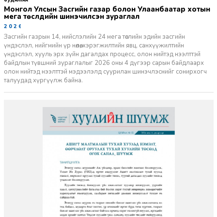
Монгол Улсын Засгийн газар болон Улаанбаатар хотын
мега төслүүдийн шинэчилсэн зураглал
2026-06-29
Засгийн газрын 14, нийслэлийн 24 мега төслийн эдийн засгийн
үндэслэл, нийгмийн үр нөлөө, хэрэгжилтийн явц, санхүүжилтийн
үндэслэл, хууль эрх зүйн дагалдах процесс, олон нийтэд нээлттэй
байдлын түвшний зураглалыг 2026 оны 4 дүгээр сарын байдлаарх
олон нийтэд нээлттэй мэдээлэлд суурилан шинэчлэснийг сонирхогч
талуудад хүргүүлж байна.