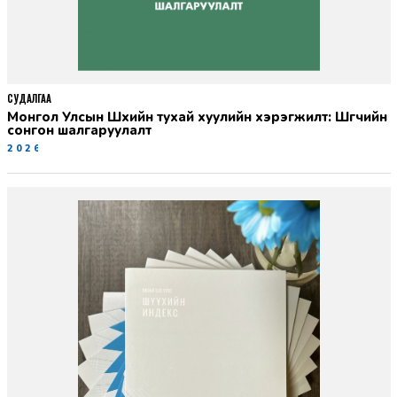
СУДАЛГАА
Монгол Улсын Шүүхийн тухай хуулийн хэрэгжилт: Шүүгчийн
сонгон шалгаруулалт
2026-06-19