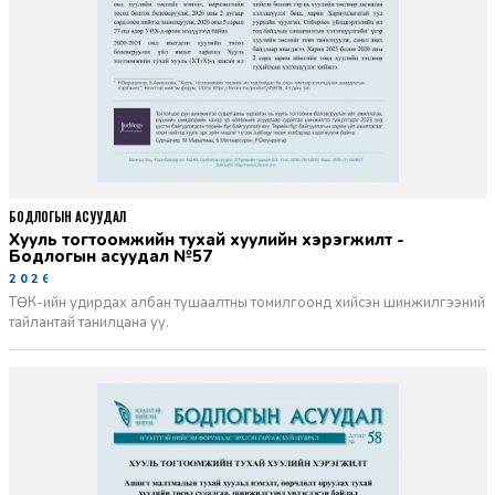
БОДЛОГЫН АСУУДАЛ
Хууль тогтоомжийн тухай хуулийн хэрэгжилт -
Бодлогын асуудал №57
2026-06-02
ТӨК-ийн удирдах албан тушаалтны томилгоонд хийсэн шинжилгээний
тайлантай танилцана уу.