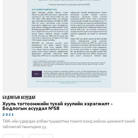
БОДЛОГЫН АСУУДАЛ
Хууль тогтоомжийн тухай хуулийн хэрэгжилт -
Бодлогын асуудал №58
2026-06-02
ТӨК-ийн удирдах албан тушаалтны томилгоонд хийсэн шинжилгээний
тайлантай танилцана уу.