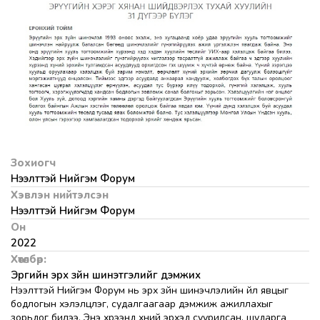
Зохиогч
Нээлттэй Нийгэм Форум
Хэвлэн нийтэлсэн
Нээлттэй Нийгэм Форум
Он
2022
Хөтөлбөр:
Эрүүгийн эрх зүйн шинэтгэлийг дэмжих
Нээлттэй Нийгэм Форум нь эрх зүйн шинэчлэлийн үйл явцыг
бодлогын хэлэлцүүлэг, судалгаагаар дэмжиж ажиллахыг
зорьдог билээ. Энэ хүрээнд хүний эрхэд суурилсан, шударга