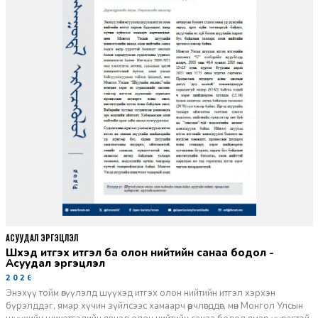
АСУУДАЛ ЭРГЭЦҮҮЛЭЛ
Шүүхэд итгэх итгэл ба олон нийтийн санаа бодол -
Асуудал эргэцүүлэл
2026-06-11
Энэхүү тойм өгүүлэлд шүүхэд итгэх олон нийтийн итгэл хэрхэн
бүрэлддэг, ямар хүчин зүйлсээс хамаарч өөрчлөгддөг, мөн Монгол Улсын