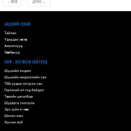
ӨМНӨХ
ДАРААХ
←
→
default
БИДНИЙ ТУХАЙ
Тайлан
Удирдах зөвлөл
Ажилтнууд
Хөтөлбөрүүд
ННФ - ААС ҮҮССЭН САЙТУУД
Шүүхийн индекс
Шүүхийн мэдээллийн сан
ТББ-уудын нэгдсэн сан
Гэрээний ил тод байдал
Төсвийн цагалбар
Шударга сонгууль
Эрх зүйн и-хөтөч
Шилэн нам
Хуучин вэб