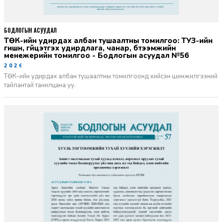
БОДЛОГЫН АСУУДАЛ
ТӨК-ийн удирдах албан тушаалтны томилгоо: ТУЗ-ийн
гишүүн, гүйцэтгэх удирдлага, чанар, бүтээмжийн
менежерийн томилгоо - Бодлогын асуудал №56
2026-06-02
ТӨК-ийн удирдах албан тушаалтны томилгоонд хийсэн шинжилгээний
тайлантай танилцана уу.