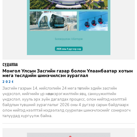
СУДАЛГАА
Монгол Улсын Засгийн газар болон Улаанбаатар хотын
мега төслүүдийн шинэчилсэн зураглал
2026-06-29
Засгийн газрын 14, нийслэлийн 24 мега төслийн эдийн засгийн
үндэслэл, нийгмийн үр нөлөө, хэрэгжилтийн явц, санхүүжилтийн
үндэслэл, хууль эрх зүйн дагалдах процесс, олон нийтэд нээлттэй
байдлын түвшний зураглалыг 2026 оны 4 дүгээр сарын байдлаарх
олон нийтэд нээлттэй мэдээлэлд суурилан шинэчлэснийг сонирхогч
талуудад хүргүүлж байна.