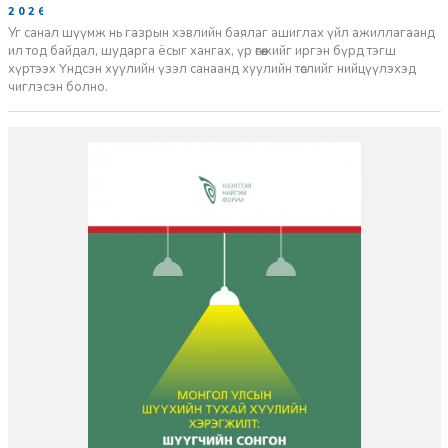
2026-06-29
Уг санал шүүмж нь газрын хэвлийн баялаг ашиглах үйл ажиллагаанд
ил тод байдал, шударга ёсыг хангах, үр өгөөжийг иргэн бүрд тэгш
хүртээх Үндсэн хуулийн үзэл санаанд хуулийн төслийг нийцүүлэхэд
чиглэсэн болно.