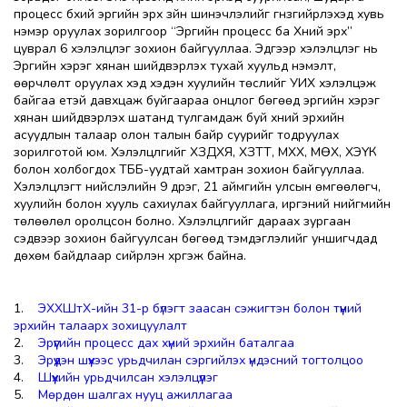
процесс бүхий эрүүгийн эрх зүйн шинэчлэлийг гүнзгийрүүлэхэд хувь
нэмэр оруулах зорилгоор “Эрүүгийн процесс ба Хүний эрх”
цуврал 6 хэлэлцүүлэг зохион байгууллаа. Эдгээр хэлэлцүүлэг нь
Эрүүгийн хэрэг хянан шийдвэрлэх тухай хуульд нэмэлт,
өөрчлөлт оруулах хэд хэдэн хуулийн төслийг УИХ хэлэлцэж
байгаа үетэй давхцаж буйгаараа онцлог бөгөөд эрүүгийн хэрэг
хянан шийдвэрлэх шатанд тулгамдаж буй хүний эрхийн
асуудлын талаар олон талын байр суурийг тодруулах
зорилготой юм. Хэлэлцүүлгийг ХЗДХЯ, ХЗТТ, МХХ, МӨХ, ХЭҮК
болон холбогдох ТББ-уудтай хамтран зохион байгууллаа.
Хэлэлцүүлэгт нийслэлийн 9 дүүрэг, 21 аймгийн улсын өмгөөлөгч,
хуулийн болон хууль сахиулах байгууллага, иргэний нийгмийн
төлөөлөл оролцсон болно. Хэлэлцүүлгийг дараах зургаан
сэдвээр зохион байгуулсан бөгөөд тэмдэглэлийг уншигчдад
дөхөм байдлаар сийрүүлэн хүргэж байна.
1.
ЭХХШтХ-ийн 31-р бүлэгт заасан сэжигтэн болон түүний
эрхийн талаарх зохицуулалт
2.
Эрүүгийн процесс дах хүний эрхийн баталгаа
3.
Эрүүдэн шүүхээс урьдчилан сэргийлэх үндэсний тогтолцоо
4.
Шүүхийн урьдчилсан хэлэлцүүлэг
5.
Мөрдөн шалгах нууц ажиллагаа