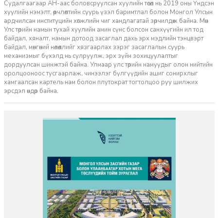
Судалгаагаар АН-аас боловсруулсан хуулийн төсөл нь 2019 оны Үндсэн
хуулийн нэмэлт, өөрчлөлтийн суурь үзэл баримтлал болон Монгол Улсын
ардчилсан институцийн хөгжлийн чиг хандлагатай зөрчилдөж байна. Мөн
Улс төрийн намын тухай хуулийн амин сүнс болсон санхүүгийн ил тод
байдал, хяналт, намын дотоод засаглал дахь эрх мэдлийн тэнцвэрт
байдал, мөнгөний нөлөөллийг хязгаарлах зэрэг засаглалын суурь
механизмыг бүхэлд нь сулруулж, эрх зүйн зохицуулалтыг
дордуулсан шинжтэй байна. Улмаар улс төрийн намуудыг олон нийтийн
оролцооноос тусгаарлаж, чинээлэг бүлгүүдийн ашиг сонирхлыг
хамгаалсан картель нам болон плутократ тогтолцоо руу шилжих
эрсдэл өндөр байна.