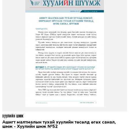
ХУУЛИЙН ШҮҮМЖ
Ашигт малтмалын тухай хуулийн төсөлд өгөх санал,
шүүмж - Хуулийн шүүмж №52