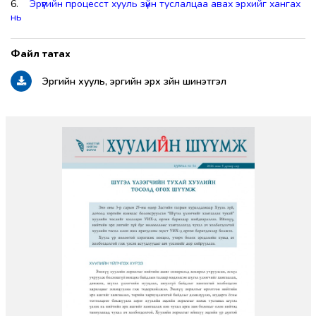
6.
Эрүүгийн процесст хууль зүйн туслалцаа авах эрхийг хангах
нь
Эрүүгийн хууль, эрүүгийн эрх зүйн шинэтгэл