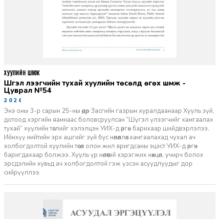
ХУУЛИЙН ШҮҮМЖ
Шүгэл үлээгчийн тухай хуулийн төсөлд өгөх шүүмж -
Цуврал №54
2026-07-27
Энэ оны 3-р сарын 25-ны өдөр Засгийн газрын хуралдаанаар Хууль зүй,
дотоод хэргийн яамнаас боловсруулсан “Шүгэл үлээгчийг хамгаалах
тухай” хуулийн төслийг хэлэлцэн УИХ-д өргөн барихаар шийдвэрлэлээ.
Ийнхүү нийтийн эрх ашгийг зүй бус нөлөөллөөс хамгаалахад чухал ач
холбогдолтой хуулийн төсөл олон жил яригдсаны эцэст УИХ-д өргөн
баригдахаар болжээ. Хууль үр нөлөөтэй хэрэгжих нөхцөл, учирч болох
эрсдэлийн хувьд ач холбогдолтой гэж үзсэн асуудлуудыг дор
сийрүүллээ.