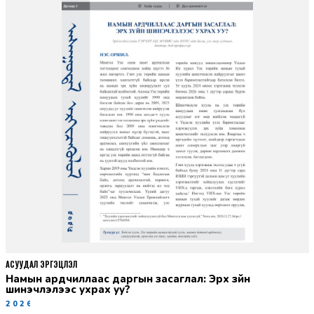
АСУУДАЛ ЭРГЭЦҮҮЛЭЛ
Намын ардчиллаас даргын засаглал: Эрх зүйн
шинэчлэлээс ухрах уу?
2026-07-08