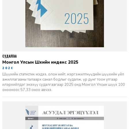
СУДАЛГАА
Монгол Улсын Шүүхийн индекс 2025
2026-06-11
Шүүхийн статистик мэдээ, олон нийт, мэргэжилтнүүдийн шүүхийн үйл
ажиллагааны талаарх санал бодлыг судалж, үр дүнг тоон утгаар
илэрхийлдэг энэхүү судалгаагаар 2025 онд Монгол Улсын шүүх 100
онооноос 57,33 оноо авчээ.