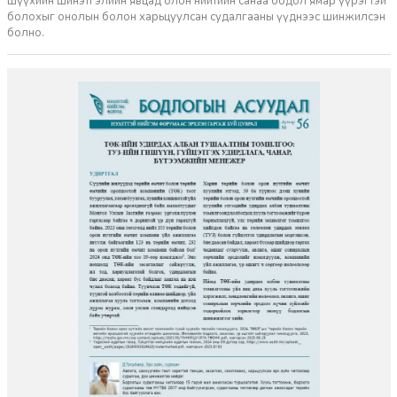
шүүхийн шинэтгэлийн явцад олон нийтийн санаа бодол ямар үүрэгтэй
болохыг онолын болон харьцуулсан судалгааны үүднээс шинжилсэн
болно.