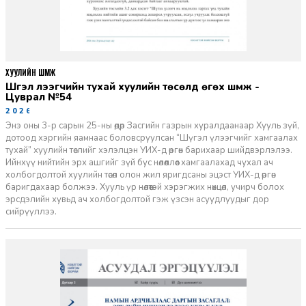
ХУУЛИЙН ШҮҮМЖ
Шүгэл үлээгчийн тухай хуулийн төсөлд өгөх шүүмж -
Цуврал №54
2026-07-27
Энэ оны 3-р сарын 25-ны өдөр Засгийн газрын хуралдаанаар Хууль зүй,
дотоод хэргийн яамнаас боловсруулсан “Шүгэл үлээгчийг хамгаалах
тухай” хуулийн төслийг хэлэлцэн УИХ-д өргөн барихаар шийдвэрлэлээ.
Ийнхүү нийтийн эрх ашгийг зүй бус нөлөөллөөс хамгаалахад чухал ач
холбогдолтой хуулийн төсөл олон жил яригдсаны эцэст УИХ-д өргөн
баригдахаар болжээ. Хууль үр нөлөөтэй хэрэгжих нөхцөл, учирч болох
эрсдэлийн хувьд ач холбогдолтой гэж үзсэн асуудлуудыг дор
сийрүүллээ.