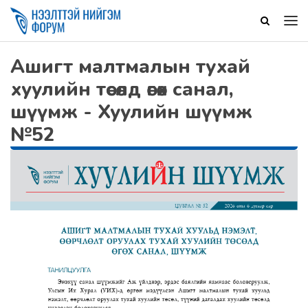
Ашигт малтмалын тухай
хуулийн төсөлд өгөх санал,
шүүмж - Хуулийн шүүмж
№52