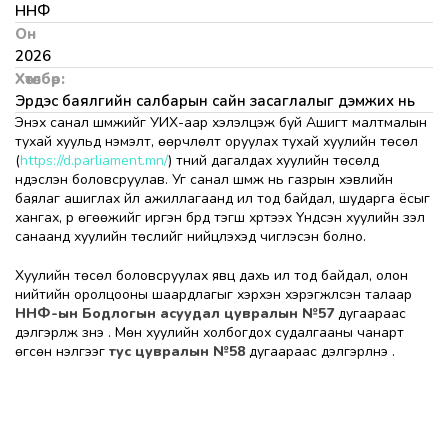
ННФ
Он
2026
Хөтөлбөр:
Эрдэс баялгийн салбарын сайн засаглалыг дэмжих нь
Энэхүү санал шүүмжийг УИХ-аар хэлэлцэж буй Ашигт малтмалын
тухай хуульд нэмэлт, өөрчлөлт оруулах тухай хуулийн төсөл
(
https://d.parliament.mn/
) түүний дагалдах хуулийн төсөлд
үндэслэн боловсруулав. Уг санал шүүмж нь газрын хэвлийн
баялаг ашиглах үйл ажиллагаанд ил тод байдал, шударга ёсыг
хангах, үр өгөөжийг иргэн бүрд тэгш хүртээх Үндсэн хуулийн үзэл
санаанд хуулийн төслийг нийцүүлэхэд чиглэсэн болно.
Хуулийн төсөл боловсруулах явц дахь ил тод байдал, олон
нийтийн оролцооны шаардлагыг хэрхэн хэрэгжүүлсэн талаар
ННФ-ын Бодлогын асуудал цувралын №57
дугаараас
дэлгэрүүлж үзнэ үү. Мөн хуулийн холбогдох судалгааны чанарт
өгсөн үнэлгээг
тус цувралын №58
дугаараас
дэлгэрүүлнэ үү.