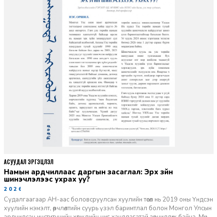
АСУУДАЛ ЭРГЭЦҮҮЛЭЛ
Намын ардчиллаас даргын засаглал: Эрх зүйн
шинэчлэлээс ухрах уу?
2026-07-08
Судалгаагаар АН-аас боловсруулсан хуулийн төсөл нь 2019 оны Үндсэн
хуулийн нэмэлт, өөрчлөлтийн суурь үзэл баримтлал болон Монгол Улсын
ардчилсан институцийн хөгжлийн чиг хандлагатай зөрчилдөж байна. Мөн