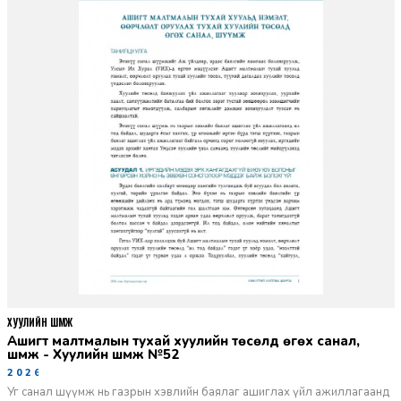
ХУУЛИЙН ШҮҮМЖ
Ашигт малтмалын тухай хуулийн төсөлд өгөх санал,
шүүмж - Хуулийн шүүмж №52
2026-06-29
Уг санал шүүмж нь газрын хэвлийн баялаг ашиглах үйл ажиллагаанд