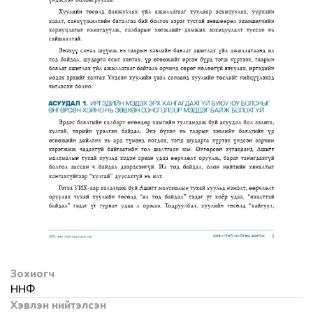
Зохиогч
ННФ
Хэвлэн нийтэлсэн