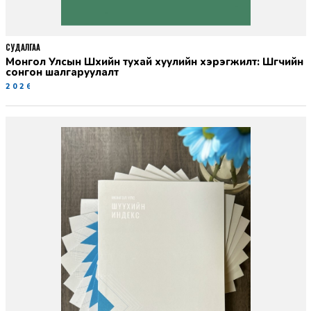
СУДАЛГАА
Монгол Улсын Шүүхийн тухай хуулийн хэрэгжилт: Шүүгчийн
сонгон шалгаруулалт
2026-06-19