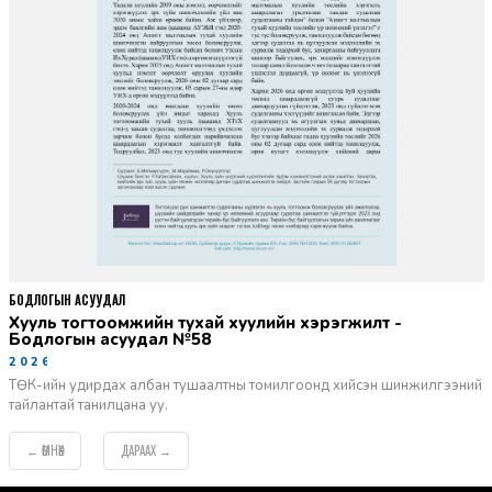
БОДЛОГЫН АСУУДАЛ
Хууль тогтоомжийн тухай хуулийн хэрэгжилт -
Бодлогын асуудал №58
2026-06-02
ТӨК-ийн удирдах албан тушаалтны томилгоонд хийсэн шинжилгээний
тайлантай танилцана уу.
ӨМНӨХ
ДАРААХ
←
→