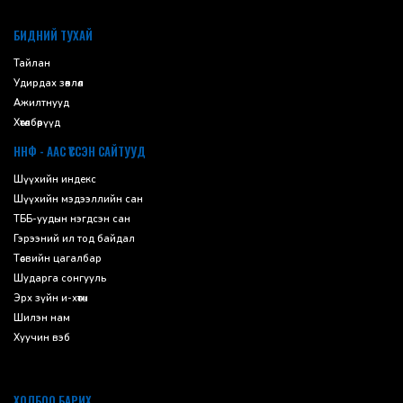
default
БИДНИЙ ТУХАЙ
Тайлан
Удирдах зөвлөл
Ажилтнууд
Хөтөлбөрүүд
ННФ - ААС ҮҮССЭН САЙТУУД
Шүүхийн индекс
Шүүхийн мэдээллийн сан
ТББ-уудын нэгдсэн сан
Гэрээний ил тод байдал
Төсвийн цагалбар
Шударга сонгууль
Эрх зүйн и-хөтөч
Шилэн нам
Хуучин вэб
ХОЛБОО БАРИХ