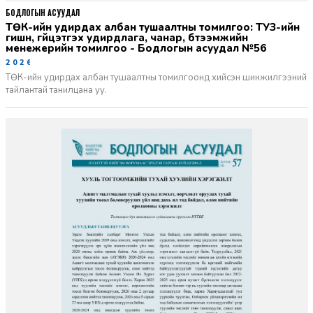
БОДЛОГЫН АСУУДАЛ
ТӨК-ийн удирдах албан тушаалтны томилгоо: ТУЗ-ийн
гишүүн, гүйцэтгэх удирдлага, чанар, бүтээмжийн
менежерийн томилгоо - Бодлогын асуудал №56
2026-06-02
ТӨК-ийн удирдах албан тушаалтны томилгоонд хийсэн шинжилгээний
тайлантай танилцана уу.