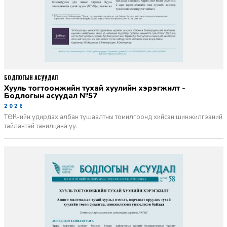
БОДЛОГЫН АСУУДАЛ
Хууль тогтоомжийн тухай хуулийн хэрэгжилт -
Бодлогын асуудал №57
2026-06-02
ТӨК-ийн удирдах албан тушаалтны томилгоонд хийсэн шинжилгээний
тайлантай танилцана уу.