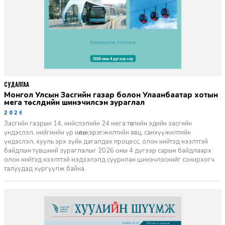
СУДАЛГАА
Монгол Улсын Засгийн газар болон Улаанбаатар хотын
мега төслүүдийн шинэчилсэн зураглал
2026-06-29
Засгийн газрын 14, нийслэлийн 24 мега төслийн эдийн засгийн
үндэслэл, нийгмийн үр нөлөө, хэрэгжилтийн явц, санхүүжилтийн
үндэслэл, хууль эрх зүйн дагалдах процесс, олон нийтэд нээлттэй
байдлын түвшний зураглалыг 2026 оны 4 дүгээр сарын байдлаарх
олон нийтэд нээлттэй мэдээлэлд суурилан шинэчлэснийг сонирхогч
талуудад хүргүүлж байна.