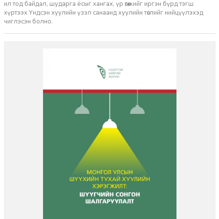
ил тод байдал, шударга ёсыг хангах, үр өгөөжийг иргэн бүрд тэгш
хүртээх Үндсэн хуулийн үзэл санаанд хуулийн төслийг нийцүүлэхэд
чиглэсэн болно.