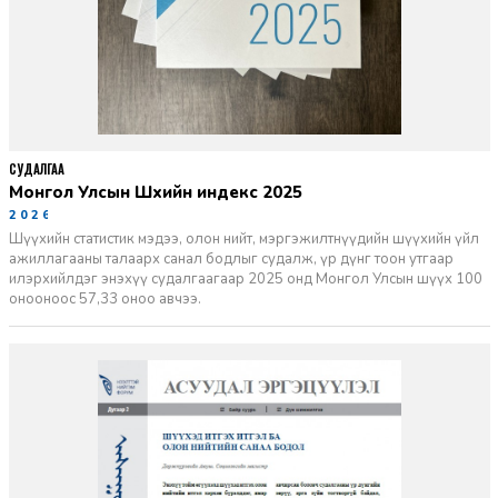
СУДАЛГАА
Монгол Улсын Шүүхийн индекс 2025
2026-06-11
Шүүхийн статистик мэдээ, олон нийт, мэргэжилтнүүдийн шүүхийн үйл
ажиллагааны талаарх санал бодлыг судалж, үр дүнг тоон утгаар
илэрхийлдэг энэхүү судалгаагаар 2025 онд Монгол Улсын шүүх 100
онооноос 57,33 оноо авчээ.