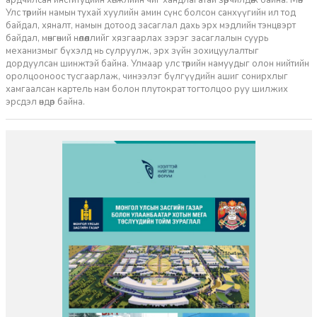
Улс төрийн намын тухай хуулийн амин сүнс болсон санхүүгийн ил тод
байдал, хяналт, намын дотоод засаглал дахь эрх мэдлийн тэнцвэрт
байдал, мөнгөний нөлөөллийг хязгаарлах зэрэг засаглалын суурь
механизмыг бүхэлд нь сулруулж, эрх зүйн зохицуулалтыг
дордуулсан шинжтэй байна. Улмаар улс төрийн намуудыг олон нийтийн
оролцооноос тусгаарлаж, чинээлэг бүлгүүдийн ашиг сонирхлыг
хамгаалсан картель нам болон плутократ тогтолцоо руу шилжих
эрсдэл өндөр байна.