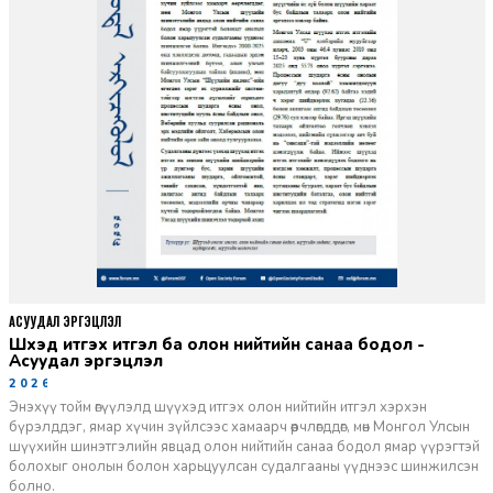
АСУУДАЛ ЭРГЭЦҮҮЛЭЛ
Шүүхэд итгэх итгэл ба олон нийтийн санаа бодол -
Асуудал эргэцүүлэл
2026-06-11
Энэхүү тойм өгүүлэлд шүүхэд итгэх олон нийтийн итгэл хэрхэн
бүрэлддэг, ямар хүчин зүйлсээс хамаарч өөрчлөгддөг, мөн Монгол Улсын
шүүхийн шинэтгэлийн явцад олон нийтийн санаа бодол ямар үүрэгтэй
болохыг онолын болон харьцуулсан судалгааны үүднээс шинжилсэн
болно.