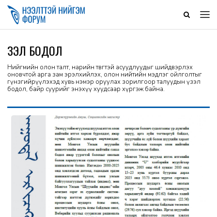
ҮЗЭЛ БОДОЛ
Нийгмийн олон талт, нарийн төвөгтэй асуудлуудыг шийдвэрлэх
оновчтой арга зам эрэлхийлэх, олон нийтийн мэдлэг ойлголтыг
гүнзгийрүүлэхэд хувь нэмэр оруулах зорилгоор талуудын үзэл
бодол, байр суурийг энэхүү хуудсаар хүргэж байна.