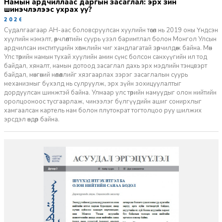
намын ардчиллаас даргын засаглал: эрх зүйн
шинэчлэлээс ухрах уу?
2026-07-08
Судалгаагаар АН-аас боловсруулсан хуулийн төсөл нь 2019 оны Үндсэн
хуулийн нэмэлт, өөрчлөлтийн суурь үзэл баримтлал болон Монгол Улсын
ардчилсан институцийн хөгжлийн чиг хандлагатай зөрчилдөж байна. Мөн
Улс төрийн намын тухай хуулийн амин сүнс болсон санхүүгийн ил тод
байдал, хяналт, намын дотоод засаглал дахь эрх мэдлийн тэнцвэрт
байдал, мөнгөний нөлөөллийг хязгаарлах зэрэг засаглалын суурь
механизмыг бүхэлд нь сулруулж, эрх зүйн зохицуулалтыг
дордуулсан шинжтэй байна. Улмаар улс төрийн намуудыг олон нийтийн
оролцооноос тусгаарлаж, чинээлэг бүлгүүдийн ашиг сонирхлыг
хамгаалсан картель нам болон плутократ тогтолцоо руу шилжих
эрсдэл өндөр байна.