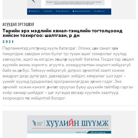
АСУУДАЛ ЭРГЭЦҮҮЛЭЛ
төрийн эрх мэдлийн хянал-тэнцлийн тогтолцоонд
хийсэн тохиргоо: шалтгаан, үр дүн
2026-01-13
Парламентад улстөрчид хууль баталдаг. Олонх, цөөнх санал зөрөн
тэмцэлдэж завсрын олон бүлэг тус тусын ашиг сонирхлыг хуульд
хавчуулж, эцэст нь нэгдсэн зөвшлөөр хуулийг батална. Гэхдээ тэр зөвшил
хуулийн анхны зорилго, агуулга, зохицуулалтын онцлогт нийцээгүй
байх нь цөөн бус. Тийнхүү нийцээгүй, дотроо зөрчилтэй заалт хожим
амьдрал дээр дутагдал, давхардал, хийдэл, хямралыг үүсгэдэг –
үүнийг хуульд (урьдчилан) програмчилагдсан зөрчил гэдэг. Энэ
зөрчлийг хожим нэмэлт, өөрчлөлт оруулах буюу шүүхийн тайлбар гаргах
хоёр замаар шийддэг – цаг хугацаа явсаар хуулийн заалтууд
хоорондоо төгс нийцэлтэй болдог.