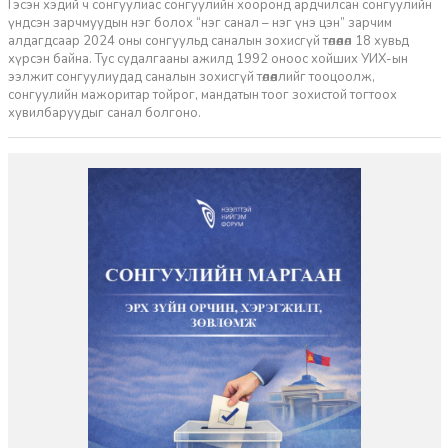
Гэсэн хэдий ч сонгуулиас сонгуулийн хооронд ардчилсан сонгуулийн
үндсэн зарчмуудын нэг болох “нэг санал – нэг үнэ цэн” зарчим
алдагдсаар 2024 оны сонгуульд саналын зохисгүй төлөөлөл 18 хувьд
хүрсэн байна. Тус судалгааны ажилд 1992 оноос хойших УИХ-ын
ээлжит сонгуулиудад саналын зохисгүй төлөөллийг тооцоолж,
сонгуулийн мажоритар тойрог, мандатын тоог зохистой тогтоох
хувилбаруудыг санал болгоно.