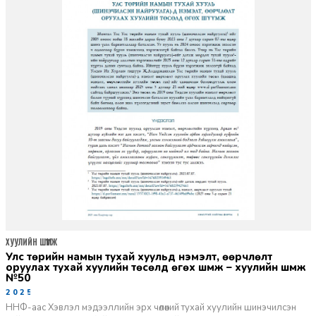
ХУУЛИЙН ШҮҮМЖ
улс төрийн намын тухай хуульд нэмэлт, өөрчлөлт
оруулах тухай хуулийн төсөлд өгөх шүүмж – хуулийн шүүмж
№50
2025-09-18
ННФ-аас Хэвлэл мэдээллийн эрх чөлөөний тухай хуулийн шинэчилсэн