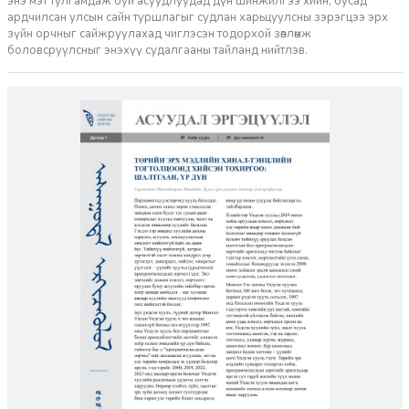
энэ мэт тулгамдаж буй асуудлуудад дүн шинжилгээ хийн, бусад
ардчилсан улсын сайн туршлагыг судлан харьцуулсны зэрэгцээ эрх
зүйн орчныг сайжруулахад чиглэсэн тодорхой зөвлөмж
боловсруулсныг энэхүү судалгааны тайланд нийтлэв.