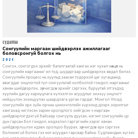
СУДАЛГАА
сонгуулийн маргаан шийдвэрлэх ажиллагааг
боловсронгуй болгох нь
2026-01-30
Сонгох, сонгогдох эрхийг баталгаатай хангах нэг чухал нөхцөл нь
сонгуулийн маргааныг ил тод, шударгаар шийдвэрлэх явдал билээ.
Сонгуулийн процесс нь хуульд заасан тодорхой цаг хугацаанд
явагддаг онцлогтой тул сонгуультай холбоотой гомдол, маргааныг
хянан шийдвэрлэх, зөрчигдсөн эрхийг сэргээх, буруутай этгээдэд
хуулийн дагуу хариуцлага хүлээлгэх асуудлыг энэхүү онцлогт
нийцүүлэн зохицуулах шаардлага урган гардаг. Монгол Улсад
сонгуулийн эрх зүйн орчны шинэчлэлийн хүрээнд дээрх зорилгыг
хангахад чиглэсэн зарим оролдлого хийгдсэн ч маргаан
шийдвэрлэгдэхгүй байсаар сонгууль дуусах, нэгэнт сонгуулийн үр
дүн гарсан бол гомдол, мэдээлэл гаргагчийн хэрэг хянан
шийдвэрлүүлэх идэвх оролцоо буурах, зөрчигдсөн эрх сэргээх
боломжгүй болох гэх мэт асуудал гарсаар байна. Судлаачдын зүгээс