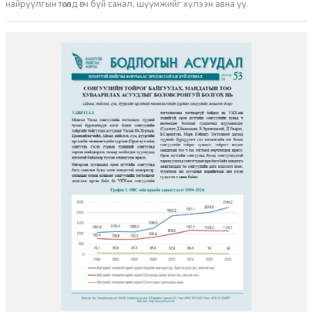
найруулгын төсөлд өгч буй санал, шүүмжийг хүлээн авна уу.