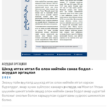
АСУУДАЛ ЭРГЭЦҮҮЛЭЛ
шүүхэд итгэх итгэл ба олон нийтийн санаа бодол -
асуудал эргэцүүлэл
2026-06-11
Энэхүү тойм өгүүлэлд шүүхэд итгэх олон нийтийн итгэл хэрхэн
бүрэлддэг, ямар хүчин зүйлсээс хамаарч өөрчлөгддөг, мөн Монгол Улсын
шүүхийн шинэтгэлийн явцад олон нийтийн санаа бодол ямар үүрэгтэй
болохыг онолын болон харьцуулсан судалгааны үүднээс шинжилсэн
болно.