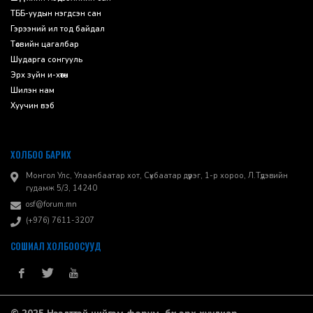
ТББ-уудын нэгдсэн сан
Гэрээний ил тод байдал
Төсвийн цагалбар
Шударга сонгууль
Эрх зүйн и-хөтөч
Шилэн нам
Хуучин вэб
ХОЛБОО БАРИХ
Монгол Улс, Улаанбаатар хот, Сүхбаатар дүүрэг, 1-р хороо, ​Л.Түдэвийн
гудамж 5/3, 14240
osf@forum.mn
(+976) 7611-3207
СОШИАЛ ХОЛБООСУУД