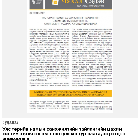
СУДАЛГАА
улс төрийн намын санхүүжилтийн тайлангийн цахим
систем хөгжүүлэх нь: олон улсын туршлага, хэрэгцээ
шаардлага