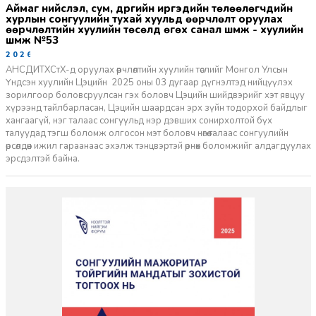
аймаг нийслэл, сум, дүүргийн иргэдийн төлөөлөгчдийн
хурлын сонгуулийн тухай хуульд өөрчлөлт оруулах
өөрчлөлтийн хуулийн төсөлд өгөх санал шүүмж - хуулийн
шүүмж №53
2026-05-25
АНСДИТХСтХ-д оруулах өөрчлөлтийн хуулийн төслийг Монгол Улсын
Үндсэн хуулийн Цэцийн 2025 оны 03 дугаар дүгнэлтэд нийцүүлэх
зорилгоор боловсруулсан гэх боловч Цэцийн шийдвэрийг хэт явцуу
хүрээнд тайлбарласан, Цэцийн шаардсан эрх зүйн тодорхой байдлыг
хангаагүй, нэг талаас сонгуульд нэр дэвших сонирхолтой бүх
талуудад тэгш боломж олгосон мэт боловч нөгөө талаас сонгуулийн
өрсөлдөөн ижил гараанаас эхэлж тэнцвэртэй өрнөх боломжийг алдагдуулах
эрсдэлтэй байна.