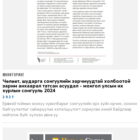
МОНИТОРИНГ
чөлөөт, шударга сонгуулийн зарчмуудтай холбоотой
зарим анхаарал татсан асуудал - монгол улсын их
хурлын сонгууль 2024
2025-02-17
Ерөнхий тоймын энэхүү хувилбарыг сонгуулийн эрх зүйн орчин, зохион
байгуулалтыг сайжруулах хэлэлцүүлэгт зориулан эхний байдлаар
нийтэлж буйг хүлээн авна уу.