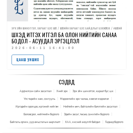
ЭРХ ЗҮЙН ШИНЭТГЭЛ, ХАРААТ БУС ШҮҮХ
ШҮҮХИЙН ХАРААТ БУС БАЙДЛЫГ БЭХЖҮҮЛЭХ
#ШҮҮХИЙНИНДЕК
ШҮҮХЭД ИТГЭХ ИТГЭЛ БА ОЛОН НИЙТИЙН САНАА
БОДОЛ - АСУУДАЛ ЭРГЭЦҮҮЛЭЛ
2026-06-11 16:41:00
ЦААШ УНШИХ
СЭДВҮҮД
Ардчилсан сайн засаглал
Хүний эрх
Эрх зүйн шинэтгэл, хараат бус шүүх
Улс төрийн нам, сонгууль
Мэдээллийн эрх чөлөө, хэвлэл мэдээлэл
Иргэдийн оролцоо, иргэний нийгэм
Нийтийн өмч, байгалийн баялгийн засаглал
Боловсрол, нийгмийн бодлого
Эдийн засаг, төсөв, санхүүгийн бодлого
Байгаль орчин, уур амьсгалын өөрчлөлт
ХАА, хүнсний аюулгүй байдал
Гадаад бодлого