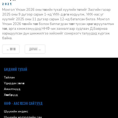
2025-01-15
Монгол Улсын 2026 оны төсвийн тухай хуулийн төслийг Засгийн газар
2025 оны 9 дүгээр сарын 1-нд УИХ-д өргөн мэдүүлж, УИХ-иас уг
хуулийг 2025 оны 11 дүгээр сарын 12-нд баталсан билээ. Монгол
Улсын 2026 төсвийн төсөл болон батлагдсан төсөвт туссан хөрөнгө оруулалтын
төсөл, арга хэмжээнүүдэд ННФ-ын захиалгаар судлаач Д.Баярмаа
харьцуулсан дүн шинжилгээ хийснийг сонирхогч талуудад хүргэж
байна.
ӨМНӨХ
ДАРААХ
←
→
default
БИДНИЙ ТУХАЙ
Тайлан
Удирдах зөвлөл
Ажилтнууд
Хөтөлбөрүүд
ННФ - ААС ҮҮССЭН САЙТУУД
Шүүхийн индекс
Шүүхийн мэдээллийн сан