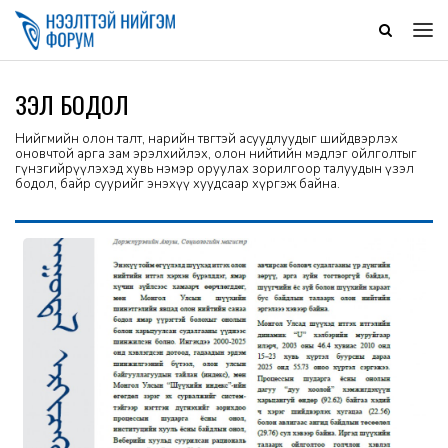
ҮЗЭЛ БОДОЛ
Нийгмийн олон талт, нарийн төвөгтэй асуудлуудыг шийдвэрлэх
оновчтой арга зам эрэлхийлэх, олон нийтийн мэдлэг ойлголтыг
гүнзгийрүүлэхэд хувь нэмэр оруулах зорилгоор талуудын үзэл
бодол, байр суурийг энэхүү хуудсаар хүргэж байна.