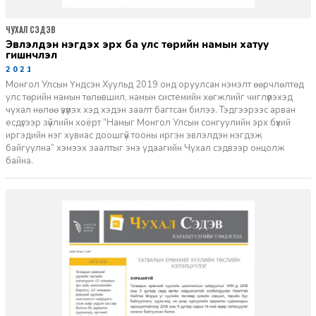
ЧУХАЛ СЭДЭВ
эвлэлдэн нэгдэх эрх ба улс төрийн намын хатуу
гишүүнчлэл
2021-06-20
Монгол Улсын Үндсэн Хуульд 2019 онд оруулсан нэмэлт өөрчлөлтөд
улс төрийн намын төлөвшил, намын системийн хөгжлийг чиглүүлэхэд
чухал нөлөө үзүүлэх хэд хэдэн заалт багтсан билээ. Тэдгээрээс арван
есдүгээр зүйлийн хоёрт “Намыг Монгол Улсын сонгуулийн эрх бүхий
иргэдийн нэг хувиас доошгүй тооны иргэн эвлэлдэн нэгдэж
байгуулна” хэмээх заалтыг энэ удаагийн Чухал сэдвээр онцолж
байна.