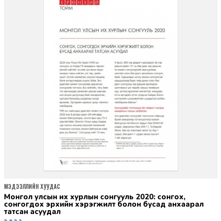
МЭДЭЭЛЛИЙН ХУУДАС
монгол улсын их хурлын сонгууль 2020: сонгох,
сонгогдох эрхийн хэрэгжилт болон бусад анхаарал
татсан асуудал