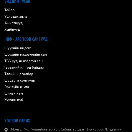
БИДНИЙ ТУХАЙ
Тайлан
Удирдах зөвлөл
Ажилтнууд
Хөтөлбөрүүд
ННФ - ААС ҮҮССЭН САЙТУУД
Шүүхийн индекс
Шүүхийн мэдээллийн сан
ТББ-уудын нэгдсэн сан
Гэрээний ил тод байдал
Төсвийн цагалбар
Шударга сонгууль
Эрх зүйн и-хөтөч
Шилэн нам
Хуучин вэб
ХОЛБОО БАРИХ
Монгол Улс, Улаанбаатар хот, Сүхбаатар дүүрэг, 1-р хороо, ​Л.Түдэвийн