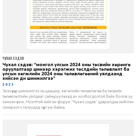
ЧУХАЛ СЭДЭВ
чухал сэдэв: “монгол улсын 2024 оны төсвийн хөрөнгө
оруулалтаар шинээр хэрэгжих төслүүдийн төлөвлөлт ба
улсын хөгжлийн 2024 оны төлөвлөгөөний уялдаанд
хийсэн дүн шинжилгээ”
2023-12-28
Энэхүү дүн шинжилгээ нь цаашид хөгжлийн төлөвлөгөө ба төсвийн
төлөвлөлтийн уялдааг сайжруулахад ач холбогдолтой байх болов уу
хэмээн үзэж, Нээлттэй нийгэм форум “Чухал сэдэв” цувралдаа нийтлэн
сонирхогч талуудад хүргэж байна.