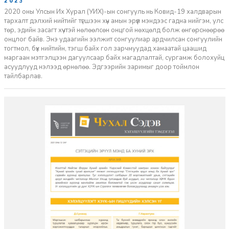
2023-03-01
2020 оны Улсын Их Хурал (УИХ)-ын сонгууль нь Ковид-19 халдварын
тархалт дэлхий нийтийг түгшээн хүн амын эрүүл мэндээс гадна нийгэм, улс
төр, эдийн засагт хүчтэй нөлөөлсөн онцгой нөхцөлд болж өнгөрснөөрөө
онцлог байв. Энэ удаагийн ээлжит сонгуулиар ардчилсан сонгуулийн
тогтмол, бүх нийтийн, тэгш байх гол зарчмуудад хамаатай цаашид
маргаан мэтгэлцээн дагуулсаар байх магадлалтай, сургамж болохуйц
асуудлууд нэлээд өрнөлөө. Эдгээрийн заримыг доор тоймлон
тайлбарлав.