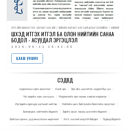
ЭРХ ЗҮЙН ШИНЭТГЭЛ, ХАРААТ БУС ШҮҮХ
ШҮҮХИЙН ХАРААТ БУС БАЙДЛЫГ БЭХЖҮҮЛЭХ
#ШҮҮХИЙНИНДЕК
ШҮҮХЭД ИТГЭХ ИТГЭЛ БА ОЛОН НИЙТИЙН САНАА
БОДОЛ - АСУУДАЛ ЭРГЭЦҮҮЛЭЛ
2026-06-11 16:41:00
ЦААШ УНШИХ
СЭДВҮҮД
Ардчилсан сайн засаглал
Хүний эрх
Эрх зүйн шинэтгэл, хараат бус шүүх
Улс төрийн нам, сонгууль
Мэдээллийн эрх чөлөө, хэвлэл мэдээлэл
Иргэдийн оролцоо, иргэний нийгэм
Нийтийн өмч, байгалийн баялгийн засаглал
Боловсрол, нийгмийн бодлого
Эдийн засаг, төсөв, санхүүгийн бодлого
Байгаль орчин, уур амьсгалын өөрчлөлт
ХАА, хүнсний аюулгүй байдал
Гадаад бодлого