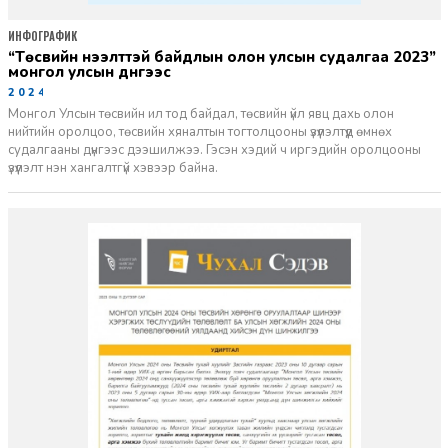
ИНФОГРАФИК
“төсвийн нээлттэй байдлын олон улсын судалгаа 2023”
монгол улсын дүнгээс
2024-06-07
Монгол Улсын төсвийн ил тод байдал, төсвийн үйл явц дахь олон
нийтийн оролцоо, төсвийн хяналтын тогтолцооны үзүүлэлтүүд өмнөх
судалгааны дүнгээс дээшилжээ. Гэсэн хэдий ч иргэдийн оролцооны
үзүүлэлт нэн хангалтгүй хэвээр байна.