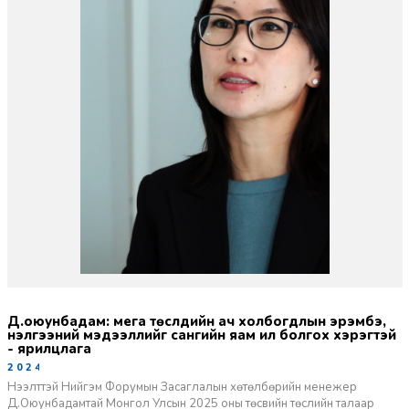
д.оюунбадам: мега төслүүдийн ач холбогдлын эрэмбэ,
үнэлгээний мэдээллийг сангийн яам ил болгох хэрэгтэй
- ярилцлага
2024-09-26
Нээлттэй Нийгэм Форумын Засаглалын хөтөлбөрийн менежер
Д.Оюунбадамтай Монгол Улсын 2025 оны төсвийн төслийн талаар