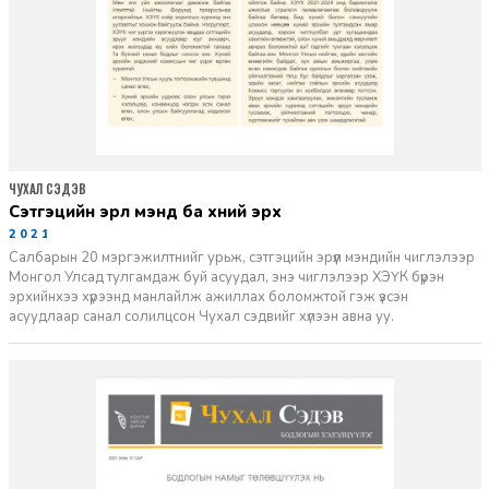
ЧУХАЛ СЭДЭВ
сэтгэцийн эрүүл мэнд ба хүний эрх
2021-06-20
Салбарын 20 мэргэжилтнийг урьж, сэтгэцийн эрүүл мэндийн чиглэлээр
Монгол Улсад тулгамдаж буй асуудал, энэ чиглэлээр ХЭҮК бүрэн
эрхийнхээ хүрээнд манлайлж ажиллах боломжтой гэж үзсэн
асуудлаар санал солилцсон Чухал сэдвийг хүлээн авна уу.