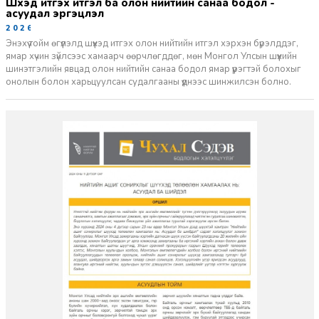
шүүхэд итгэх итгэл ба олон нийтийн санаа бодол -
асуудал эргэцүүлэл
2026-06-11
Энэхүү тойм өгүүлэлд шүүхэд итгэх олон нийтийн итгэл хэрхэн бүрэлддэг,
ямар хүчин зүйлсээс хамаарч өөрчлөгддөг, мөн Монгол Улсын шүүхийн
шинэтгэлийн явцад олон нийтийн санаа бодол ямар үүрэгтэй болохыг
онолын болон харьцуулсан судалгааны үүднээс шинжилсэн болно.