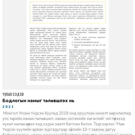
ЧУХАЛ СЭДЭВ
бодлогын намыг төлөвшүүлэх нь
2021-06-20
Монгол Улсын Үндсэн Хуульд 2019 онд оруулсан нэмэлт өөрчлөлтөд
улс төрийн намын төлөвшил, намын системийн хөгжлийг чиглүүлэхэд
чухал нөлөө үзүүлэх хэд хэдэн заалт багтсан билээ. Тэдгээрээс “Нам
Үндсэн хуулийн арван зургадугаар зүйлийн 10-т заасны дагуу