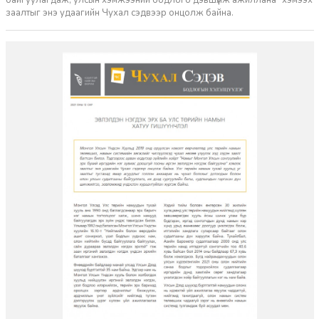
байгуулагдаж, улсын хэмжээний бодлого дэвшүүлж ажиллана” хэмээх
заалтыг энэ удаагийн Чухал сэдвээр онцолж байна.