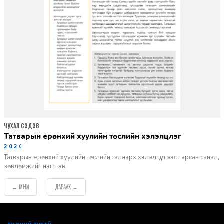
ЧУХАЛ СЭДЭВ
татварын ерөнхий хуулийн төслийн хэлэлцүүлэг
2020-06-29
Татварын ерөнхий хуулийн төслийн талаарх хэлэлцүүлгээс гарсан санал,
зөвлөмжийг нэгтгэв.
ӨМНӨХ
ДАРААХ
←
→
default