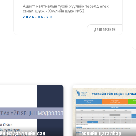
Ашигт малтмалын тухай хуулийн төсөлд өгөх
санал, шүүмж - Хуулийн шүүмж №52
2026-06-29
ДЭЛГЭРЭНГҮЙ
ийн мэдээллийн сан
Төсвийн цагалбар