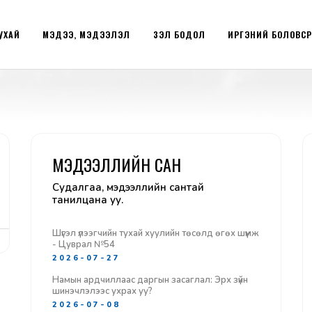
УХАЙ
МЭДЭЭ, МЭДЭЭЛЭЛ
ҮЗЭЛ БОДОЛ
ИРГЭНИЙ БОЛОВС
МЭДЭЭЛЛИЙН САН
Судалгаа, мэдээллийн сантай
танилцана уу.
Шүгэл үлээгчийн тухай хуулийн төсөлд өгөх шүүмж
- Цуврал №54
2026-07-27
Намын ардчиллаас даргын засаглал: Эрх зүйн
шинэчлэлээс ухрах уу?
2026-07-08