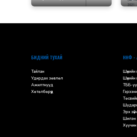
default
БИДНИЙ ТУХАЙ
ННФ - 
Тайлан
Шүүхийн
Удирдах зөвлөл
Шүүхийн
Ажилтнууд
ТББ-уу
Хөтөлбөрүүд
Гэрээн
Төсвий
Шударг
Эрх зүй
Шилэн 
Хуучин