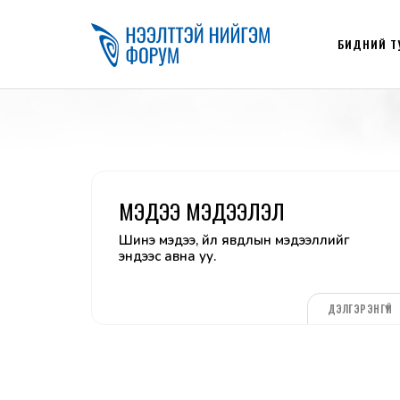
БИДНИЙ Т
МЭДЭЭ МЭДЭЭЛЭЛ
Шинэ мэдээ, үйл явдлын мэдээллийг
эндээс авна уу.
ДЭЛГЭРЭНГҮЙ