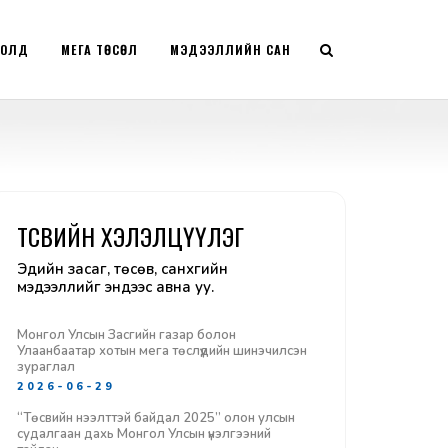
РОЛД
МЕГА ТӨСӨЛ
МЭДЭЭЛЛИЙН САН
ТӨСВИЙН ХЭЛЭЛЦҮҮЛЭГ
Эдийн засаг, төсөв, санхүүгийн
мэдээллийг эндээс авна уу.
Монгол Улсын Засгийн газар болон
Улаанбаатар хотын мега төслүүдийн шинэчилсэн
зураглал
2026-06-29
“Төсвийн нээлттэй байдал 2025” олон улсын
судалгаан дахь Монгол Улсын үнэлгээний