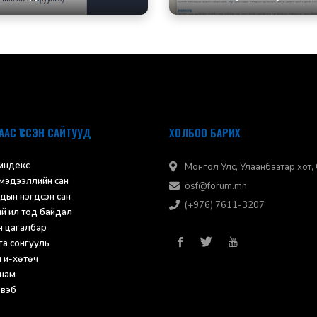
ААС ҮҮССЭН САЙТУУД
ХОЛБОО БАРИХ
 индекс
Монгол Улс, Улаанбаатар хот, С
 мэдээллийн сан
osf@forum.mn
дын нэгдсэн сан
(+976) 7611-3207
ий ил тод байдал
н цагалбар
а сонгууль
н и-хөтөч
нам
 вэб