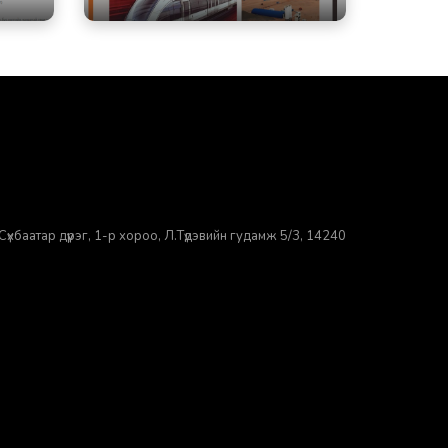
үхбаатар дүүрэг, 1-р хороо, ​Л.Түдэвийн гудамж 5/3, 14240