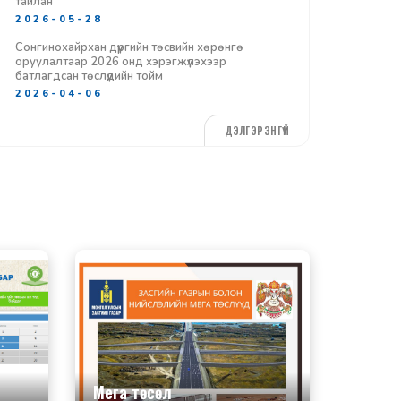
тайлан
2026-05-28
Сонгинохайрхан дүүргийн төсвийн хөрөнгө
оруулалтаар 2026 онд хэрэгжүүлэхээр
батлагдсан төслүүдийн тойм
2026-04-06
ДЭЛГЭРЭНГҮЙ
Мега төсөл