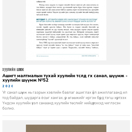
ХУУЛИЙН ШҮҮМЖ
ашигт малтмалын тухай хуулийн төсөлд өгөх санал, шүүмж -
хуулийн шүүмж №52
2026-06-29
Уг санал шүүмж нь газрын хэвлийн баялаг ашиглах үйл ажиллагаанд ил
тод байдал, шударга ёсыг хангах, үр өгөөжийг иргэн бүрд тэгш хүртээх
Үндсэн хуулийн үзэл санаанд хуулийн төслийг нийцүүлэхэд чиглэсэн
болно.