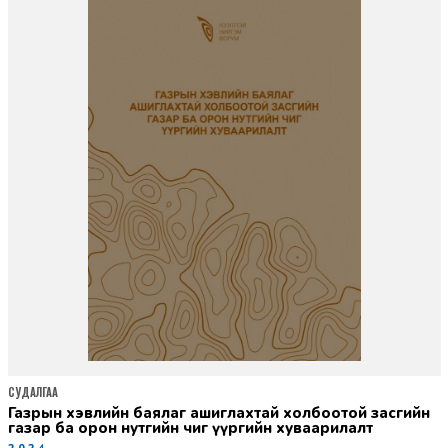
СУДАЛГАА
газрын хэвлийн баялаг ашиглахтай холбоотой засгийн
газар ба орон нутгийн чиг үүргийн хуваарилалт