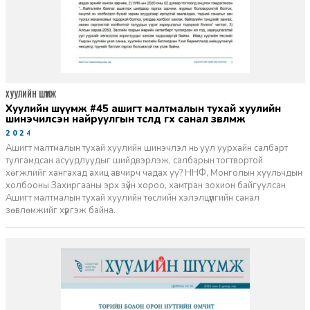
ХУУЛИЙН ШҮҮМЖ
хуулийн шүүмж #45 ашигт малтмалын тухай хуулийн
шинэчилсэн найруулгын төсөлд өгөх санал зөвлөмж
2024-01-10
Ашигт малтмалын тухай хуулийн шинэчлэл нь уул уурхайн салбарт
тулгамдсан асуудлуудыг шийдвэрлэж, салбарын тогтвортой
хөгжлийг хангахад ахиц авчирч чадах уу? ННФ, Монголын хуульчдын
холбооны Захиргааны эрх зүйн хороо, хамтран зохион байгуулсан
Ашигт малтмалын тухай хуулийн төслийн хэлэлцүүлгийн санал
зөвлөмжийг хүргэж байна.