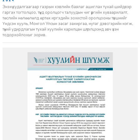
2024-06-17
Энэхүү судалгаагаар газрын хэвлийн баялаг ашиглах тухай шийдвэр
гаргах тогтолцоо, түүнд оролцогч талуудын чиг үүргийн хуваарилалт,
төслийн нөлөөлөлд өртөх иргэдийн зохистой оролцооны түвшнийг
Үндсэн хууль, Монгол Улсын засаг захиргаа, нутаг дэвсгэрийн нэгж,
түүний удирдлагын тухай хуулийн харилцан шүтэлцээнд авч үзэн
тодорхойлохыг зорив.