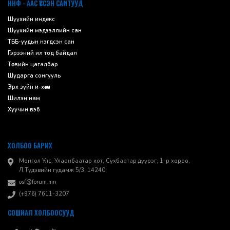
ННФ - ААС ҮҮССЭН САЙТУУД
Шүүхийн индекс
Шүүхийн мэдээллийн сан
ТББ-уудын нэгдсэн сан
Гэрээний ил тод байдал
Төсвийн цагалбар
Шударга сонгууль
Эрх зүйн и-хөтөч
Шилэн нам
Хуучин вэб
ХОЛБОО БАРИХ
Монгол Улс, Улаанбаатар хот, Сүхбаатар дүүрэг, 1-р хороо, ​
Л.Түдэвийн гудамж 5/3, 14240
osf@forum.mn
(+976) 7611-3207
СОШИАЛ ХОЛБООСУУД