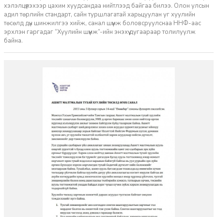
хэлэлцүүлэхээр цахим хуудсандаа нийтлээд байгаа билээ. Олон улсын
адил төрлийн стандарт, сайн туршлагатай харьцуулан уг хуулийн
төсөлд дүн шинжилгээ хийж, санал шүүмж боловсруулснаа ННФ-аас
эрхлэн гаргадаг “Хуулийн шүүмж”-ийн энэхүү дугаараар толилуулж
байна.