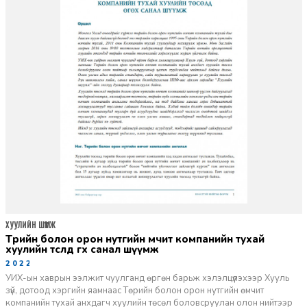
ХУУЛИЙН ШҮҮМЖ
төрийн болон орон нутгийн өмчит компанийн тухай
хуулийн төсөлд өгөх санал шүүмж
2022-06-23
УИХ-ын хаврын ээлжит чуулганд өргөн барьж хэлэлцүүлэхээр Хууль
зүй, дотоод хэргийн яамнаас Төрийн болон орон нутгийн өмчит
компанийн тухай анхдагч хуулийн төсөл боловсруулан олон нийтээр