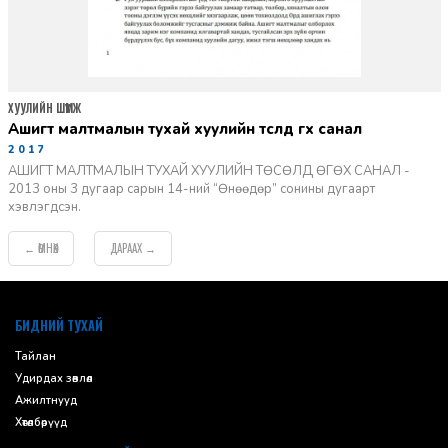
ХУУЛИЙН ШҮҮМЖ
ашигт малтмалын тухай хуулийн төсөлд өгөх санал
2017-02-17
АШИГТ МАЛТМАЛЫН ТУХАЙ ХУУЛИЙН ТӨСӨЛД ӨГӨХ САНАЛ -
2013 оны 3 дугаар сарын 14-ний “Өнөөдөр” сонины дугаарт
хэвлэгдсэн.
ӨМНӨХ
ДАРААХ
←
→
default
БИДНИЙ ТУХАЙ
Тайлан
Удирдах зөвлөл
Ажилтнууд
Хөтөлбөрүүд