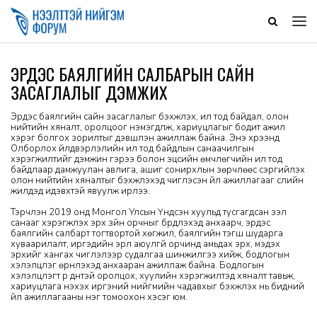
ЭРДЭС БАЯЛГИЙН САЛБАРЫН САЙН
ЗАСАГЛАЛЫГ ДЭМЖИХ
Эрдэс баялгийн сайн засаглалыг бэхжүүлэх, ил тод байдал, олон
нийтийн хяналт, оролцоог нэмэгдүүлж, хариуцлагыг бодит ажил
хэрэг болгох зорилтыг дэвшүүлэн ажиллаж байна. Энэ хүрээнд
Олборлох үйлдвэрлэлийн ил тод байдлын санаачилгын
хэрэгжилтийг дэмжин гэрээ болон эцсийн өмчлөгчийн ил тод
байдлаар дамжуулан авлига, ашиг сонирхлын зөрчлөөс сэргийлэх
олон нийтийн хяналтыг бэхжүүлэхэд чиглэсэн үйл ажиллагааг сүүлийн
жилүүдэд идэвхтэй явуулж ирлээ.
Тэрчлэн 2019 онд Монгол Улсын Үндсэн хуульд тусгагдсан үзэл
санааг хэрэгжүүлэх эрх зүйн орчныг бүрдүүлэхэд анхаарч, эрдэс
баялгийн салбарт тогтвортой хөгжил, баялгийн тэгш шударга
хуваарилалт, иргэдийн эрүүл аюулгүй орчинд амьдах эрх, мэдэх
эрхийг хангах чиглэлээр судалгаа шинжилгээ хийж, бодлогын
хэлэлцүүлэг өрнүүлэхэд анхааран ажиллаж байна. Бодлогын
хэлэлцүүлэгт үр дүнтэй оролцох, хуулийн хэрэгжилтэд хяналт тавьж,
хариуцлага нэхэх иргэний нийгмийн чадавхыг бэхжүүлэх нь бидний
үйл ажиллагааны нэг томоохон хэсэг юм.