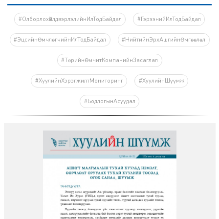
#ОлборлохҮйлдвэрлэлийнИлТодБайдал
#ГэрээнийИлТодБайдал
#ЭцсийнӨмчлөгчийнИлТодБайдал
#НийтийнЭрхАшгийнӨмгөөлөл
#ТөрийнӨмчитКомпанийнЗасаглал
#ХуулийнХэрэгжилтМониторинг
#ХуулийнШүүмж
#БодлогынАсуудал