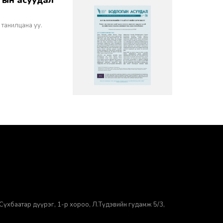
 танилцана уу.
Сүхбаатар дүүрэг, 1-р хороо, ​Л.Түдэвийн гудамж 5/3,