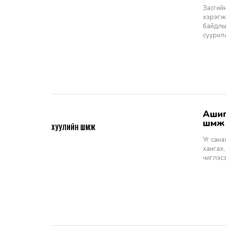
Засгийн
хэрэгжи
байдлы
суурил
Ашигт малтмалын тухай хуулийн төсөлд өгөх санал, шүүмж - Хуулийн
2026-06-29
шүүм
ХУУЛИЙН ШҮҮМЖ
Уг сан
хангах,
чиглэс