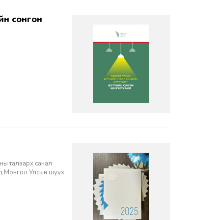
ны талаарх санал
нд Монгол Улсын шүүх