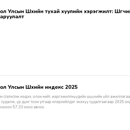
аруулалт
гол Улсын Шүүхийн индекс 2025
н статистик мэдээ, олон нийт, мэргэжилтнүүдийн шүүхийн үйл ажиллагаа
 судалж, үр дүнг тоон утгаар илэрхийлдэг энэхүү судалгаагаар 2025 о
ооноос 57,33 оноо авчээ.