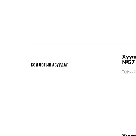
Хууль тогтоомжийн тухай хуулийн хэрэгжилт - Бодлогын асуудал
2026-06-02
№57
БОДЛОГЫН АСУУДАЛ
ТӨК-ий