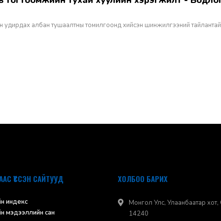
н удирдах албан тушаалтны томилгоонд хийсэн шинжилгээний тайлантай
ААС ҮҮССЭН САЙТУУД
ХОЛБОО БАРИХ
н индекс
Монгол Улс, Улаанбаатар хот, 
н мэдээллийн сан
14240