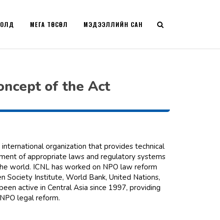
РОЛД
МЕГА ТӨСӨЛ
МЭДЭЭЛЛИЙН САН
oncept of the Act
 international organization that provides technical
pment of appropriate laws and regulatory systems
d the world. ICNL has worked on NPO law reform
en Society Institute, World Bank, United Nations,
een active in Central Asia since 1997, providing
 NPO legal reform.