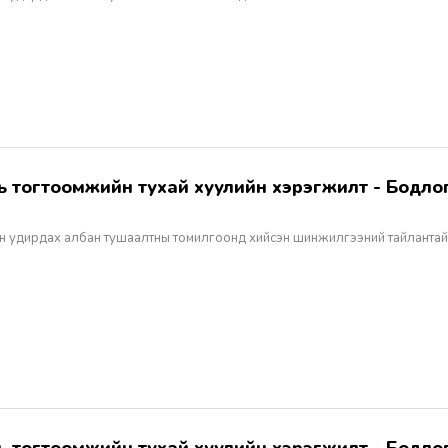
н удирдах албан тушаалтны томилгоонд хийсэн шинжилгээний тайлантай