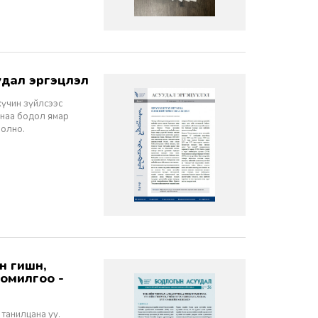
дал эргэцүүлэл
хүчин зүйлсээс
санаа бодол ямар
болно.
томилгоо -
 танилцана уу.