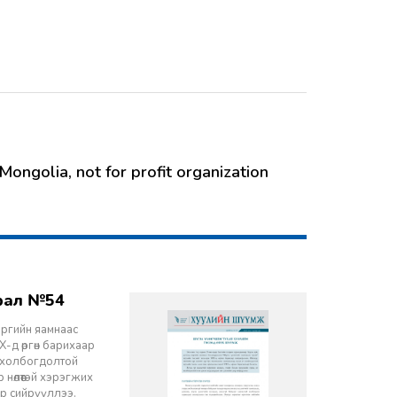
Mongolia, not for profit organization
врал №54
эргийн яамнаас
-д өргөн барихаар
ч холбогдолтой
 нөлөөтэй хэрэгжих
ор сийрүүллээ.