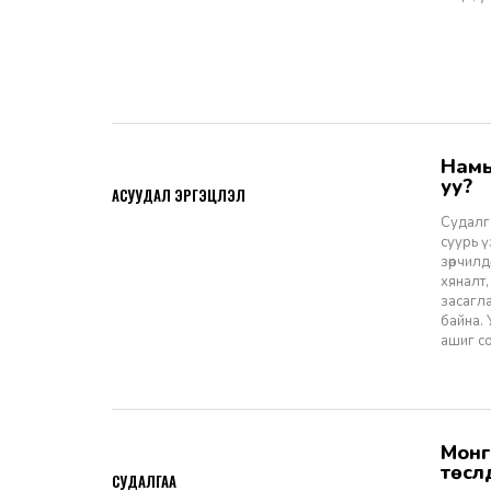
Намын ардчиллаас даргын засаглал: Эрх зүйн шинэчлэлээс ухрах
2026-07-08
уу?
АСУУДАЛ ЭРГЭЦҮҮЛЭЛ
Судалга
суурь 
зөрчилд
хяналт,
засагл
байна.
ашиг со
Монгол Улсын Засгийн газар болон Улаанбаатар хотын мега
2026-06-29
төсл
СУДАЛГАА