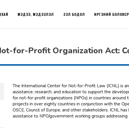
УХАЙ
МЭДЭЭ, МЭДЭЭЛЭЛ
ҮЗЭЛ БОДОЛ
ИРГЭНИЙ БОЛОВС
t-for-Profit Organization Act: C
The International Center for Not-for-Profit Law (ICNL) is an
assistance, research, and education to support the develo
for not-for-profit organizations (NPOs) in countries aroun
projects in over eighty countries in conjunction with the Op
OSCE, Council of Europe, and other stakeholders. ICNL has b
assistance to NPO/government working groups addressing