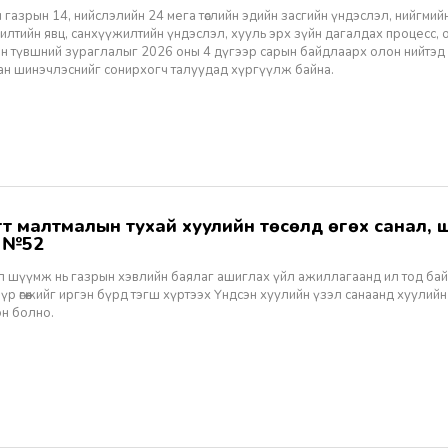
 газрын 14, нийслэлийн 24 мега төслийн эдийн засгийн үндэслэл, нийгмийн үр
лтийн явц, санхүүжилтийн үндэслэл, хууль эрх зүйн дагалдах процесс, 
н түвшний зураглалыг 2026 оны 4 дүгээр сарын байдлаарх олон нийтэд
ан шинэчлэснийг сонирхогч талуудад хүргүүлж байна.
ж №52
ал шүүмж нь газрын хэвлийн баялаг ашиглах үйл ажиллагаанд ил тод ба
 үр өгөөжийг иргэн бүрд тэгш хүртээх Үндсэн хуулийн үзэл санаанд хуулийн
эн болно.