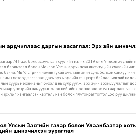
агаар АН-аас боловсруулсан хуулийн төсөл нь 2019 оны Үндсэн хуулийн нэм
үзэл баримтлал болон Монгол Улсын ардчилсан институцийн хөгжлийн чиг
өж байна. Мөн Улс төрийн намын тухай хуулийн амин сүнс болсон санхүүгийн
 намын дотоод засаглал дахь эрх мэдлийн тэнцвэрт байдал, мөнгөний нөлөөл
алын суурь механизмыг бүхэлд нь сулруулж, эрх зүйн зохицуулалтыг д
 Улмаар улс төрийн намуудыг олон нийтийн оролцооноос тусгаарлаж, чин
нирхлыг хамгаалсан картель нам болон плутократ тогтолцоо руу шилжих 
үүдийн шинэчилсэн зураглал