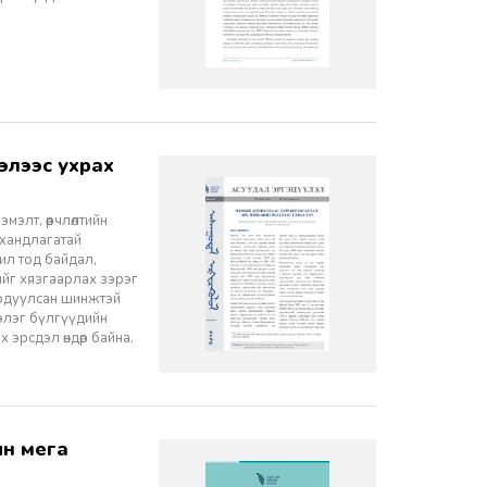
элт, өөрчлөлтийн
 хандлагатай
 ил тод байдал,
лийг хязгаарлах зэрэг
ордуулсан шинжтэй
ээлэг бүлгүүдийн
эрсдэл өндөр байна.