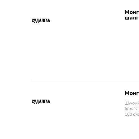
Монгол Улсын Шүүхийн тухай хуулийн хэрэгжилт: Шүүгчийн сонгон
2026-06-19
шалг
СУДАЛГАА
Мон
2026-06-11
СУДАЛГАА
Шүүхий
бодлыг
100 он