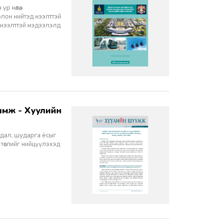
 нөлөө,
олон нийтэд нээлттэй
 нээлттэй мэдээлэлд
йдал, шударга ёсыг
 төслийг нийцүүлэхэд