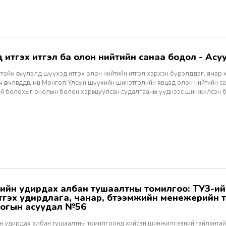
хэд итгэх итгэл ба олон нийтийн санаа бодол - Асуу
тойм өгүүлэлд шүүхэд итгэх олон нийтийн итгэл хэрхэн бүрэлддэг, ямар 
 өөрчлөгддөг, мөн Монгол Улсын шүүхийн шинэтгэлийн явцад олон нийтийн 
эй болохыг онолын болон харьцуулсан судалгааны үүднээс шинжилсэн 
этгэх удирдлага, чанар, бүтээмжийн менежерийн 
огын асуудал №56
н удирдах албан тушаалтны томилгоонд хийсэн шинжилгээний тайлантай