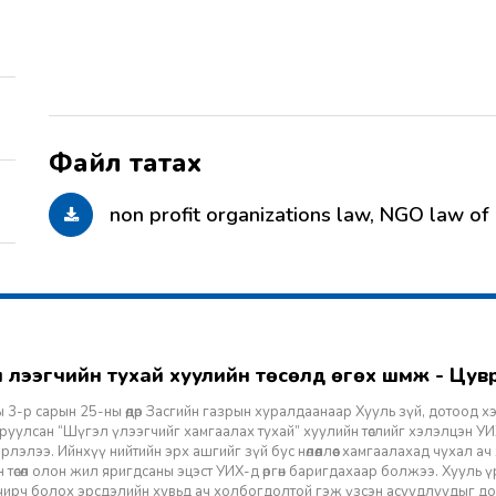
non profit organizations law, NGO law of 
гэл үлээгчийн тухай хуулийн төсөлд өгөх шүүмж - Цу
 3-р сарын 25-ны өдөр Засгийн газрын хуралдаанаар Хууль зүй, дотоод х
уулсан “Шүгэл үлээгчийг хамгаалах тухай” хуулийн төслийг хэлэлцэн УИХ
лэлээ. Ийнхүү нийтийн эрх ашгийг зүй бус нөлөөллөөс хамгаалахад чухал а
 төсөл олон жил яригдсаны эцэст УИХ-д өргөн баригдахаар болжээ. Хууль үр
 учирч болох эрсдэлийн хувьд ач холбогдолтой гэж үзсэн асуудлуудыг д