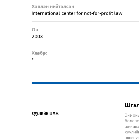
Хэвлэн нийтэлсэн
International center for not-for-profit law
Он
2003
Хөтөлбөр:
*
Шү
2026-07-27
ХУУЛИЙН ШҮҮМЖ
Энэ оны
боловср
шийдвэр
хуулийн
нөхцөл,