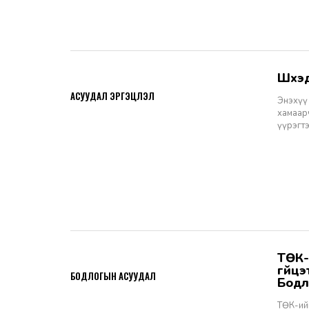
Шүү
2026-06-11
АСУУДАЛ ЭРГЭЦҮҮЛЭЛ
Энэхүү 
хамаарч
үүрэгт
ТӨК-ийн удирдах албан тушаалтны томилгоо: ТУЗ-ийн гишүүн,
2026-06-02
гүйц
БОДЛОГЫН АСУУДАЛ
Бодл
ТӨК-ий