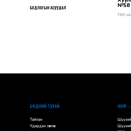
Хууль тогтоомжийн тухай хуулийн хэрэгжилт - Бодлогын асуудал
2026-06-02
№58
БОДЛОГЫН АСУУДАЛ
ТӨК-ий
default
БИДНИЙ ТУХАЙ
ННФ - 
Тайлан
Шүүхий
Удирдах зөвлөл
Шүүхий