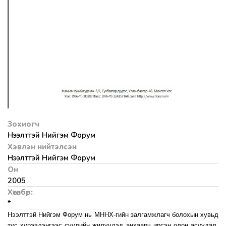
Зохиогч
Нээлттэй Нийгэм Форум
Хэвлэн нийтэлсэн
Нээлттэй Нийгэм Форум
Он
2005
Хөтөлбөр:
*
Нээлттэй Нийгэм Форум нь МННХ-гийн залгамжлагч болохын хувьд
тус хүрээлэнгээс сүүлийн жилүүдэд анхаарч ирсэн олон асуудал,