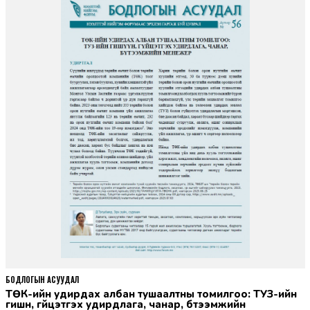
БОДЛОГЫН АСУУДАЛ
ТӨК-ийн удирдах албан тушаалтны томилгоо: ТУЗ-ийн
гишүүн, гүйцэтгэх удирдлага, чанар, бүтээмжийн