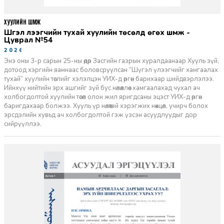
ХУУЛИЙН ШҮҮМЖ
Шүгэл үлээгчийн тухай хуулийн төсөлд өгөх шүүмж -
Цуврал №54
2026-07-27
Энэ оны 3-р сарын 25-ны өдөр Засгийн газрын хуралдаанаар Хууль зүй,
дотоод хэргийн яамнаас боловсруулсан “Шүгэл үлээгчийг хамгаалах
тухай” хуулийн төслийг хэлэлцэн УИХ-д өргөн барихаар шийдвэрлэлээ.
Ийнхүү нийтийн эрх ашгийг зүй бус нөлөөллөөс хамгаалахад чухал ач
холбогдолтой хуулийн төсөл олон жил яригдсаны эцэст УИХ-д өргөн
баригдахаар болжээ. Хууль үр нөлөөтэй хэрэгжих нөхцөл, учирч болох
эрсдэлийн хувьд ач холбогдолтой гэж үзсэн асуудлуудыг дор
сийрүүллээ.