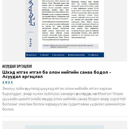
АСУУДАЛ ЭРГЭЦҮҮЛЭЛ
Шүүхэд итгэх итгэл ба олон нийтийн санаа бодол -
Асуудал эргэцүүлэл
2026-06-11
Энэхүү тойм өгүүлэлд шүүхэд итгэх олон нийтийн итгэл хэрхэн
бүрэлддэг, ямар хүчин зүйлсээс хамаарч өөрчлөгддөг, мөн Монгол Улсын
шүүхийн шинэтгэлийн явцад олон нийтийн санаа бодол ямар үүрэгтэй
болохыг онолын болон харьцуулсан судалгааны үүднээс шинжилсэн
болно.