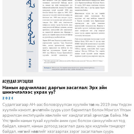
АСУУДАЛ ЭРГЭЦҮҮЛЭЛ
Намын ардчиллаас даргын засаглал: Эрх зүйн
шинэчлэлээс ухрах уу?
2026-07-08
Судалгаагаар АН-аас боловсруулсан хуулийн төсөл нь 2019 оны Үндсэн
хуулийн нэмэлт, өөрчлөлтийн суурь үзэл баримтлал болон Монгол Улсын
ардчилсан институцийн хөгжлийн чиг хандлагатай зөрчилдөж байна. Мөн
Улс төрийн намын тухай хуулийн амин сүнс болсон санхүүгийн ил тод
байдал, хяналт, намын дотоод засаглал дахь эрх мэдлийн тэнцвэрт
байдал, мөнгөний нөлөөллийг хязгаарлах зэрэг засаглалын суурь