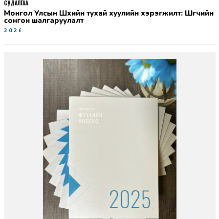
СУДАЛГАА
Монгол Улсын Шүүхийн тухай хуулийн хэрэгжилт: Шүүгчийн
сонгон шалгаруулалт
2026-06-19