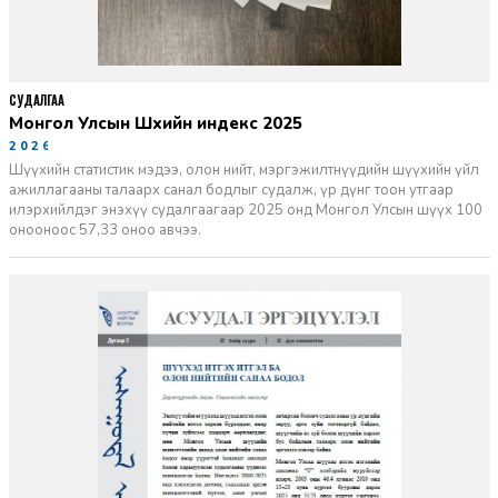
СУДАЛГАА
Монгол Улсын Шүүхийн индекс 2025
2026-06-11
Шүүхийн статистик мэдээ, олон нийт, мэргэжилтнүүдийн шүүхийн үйл
ажиллагааны талаарх санал бодлыг судалж, үр дүнг тоон утгаар
илэрхийлдэг энэхүү судалгаагаар 2025 онд Монгол Улсын шүүх 100
онооноос 57,33 оноо авчээ.