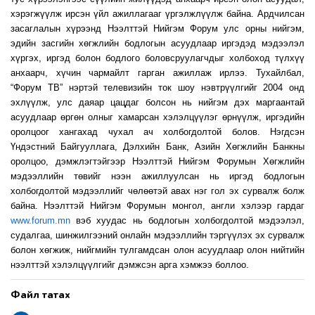
хэрэгжүүлж ирсэн үйл ажиллагааг үргэлжлүүлж байна. Ардчилсан
засаглалын хүрээнд Нээлттэй Нийгэм Форум улс орны нийгэм,
эдийн засгийн хөгжлийн бодлогын асуудлаар иргэдэд мэдээлэл
хүргэх, иргэд болон бодлого боловсруулагчдыг холбоход түлхүү
анхаарч, хүчин чармайлт гарган ажиллаж ирлээ. Тухайлбал,
“Форум ТВ” нэртэй телевизийн ток шоу нэвтрүүлгийг 2004 онд
эхлүүлж, улс даяар цацдаг болсон нь нийгэм дэх маргаантай
асуудлаар өргөн олныг хамарсан хэлэлцүүлэг өрнүүлж, иргэдийн
оролцоог хангахад чухал ач холбогдолтой болов. Нэгдсэн
Үндэстний Байгууллага, Дэлхийн Банк, Азийн Хөгжлийн Банкны
оролцоо, дэмжлэгтэйгээр Нээлттэй Нийгэм Форумын Хөгжлийн
мэдээллийн төвийг нээн ажиллуулсан нь иргэд бодлогын
холбогдолтой мэдээллийг чөлөөтэй авах нэг гол эх сурвалж болж
байна. Нээлттэй Нийгэм Форумын монгол, англи хэлээр гардаг
www.forum.mn
вэб хуудас нь бодлогын холбогдолтой мэдээлэл,
судалгаа, шинжилгээний онлайн мэдээллийн тэргүүлэх эх сурвалж
болон хөгжиж, нийгмийн тулгамдсан олон асуудлаар олон нийтийн
нээлттэй хэлэлцүүлгийг дэмжсэн арга хэмжээ боллоо.