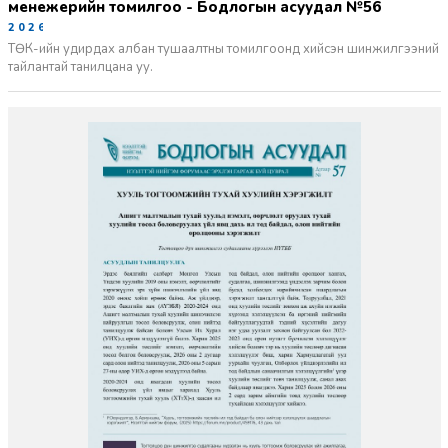
менежерийн томилгоо - Бодлогын асуудал №56
2026-06-02
ТӨК-ийн удирдах албан тушаалтны томилгоонд хийсэн шинжилгээний
тайлантай танилцана уу.