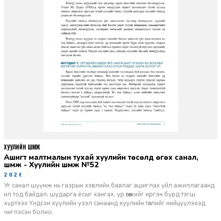
ХУУЛИЙН ШҮҮМЖ
Ашигт малтмалын тухай хуулийн төсөлд өгөх санал,
шүүмж - Хуулийн шүүмж №52
2026-06-29
Уг санал шүүмж нь газрын хэвлийн баялаг ашиглах үйл ажиллагаанд
ил тод байдал, шударга ёсыг хангах, үр өгөөжийг иргэн бүрд тэгш
хүртээх Үндсэн хуулийн үзэл санаанд хуулийн төслийг нийцүүлэхэд
чиглэсэн болно.