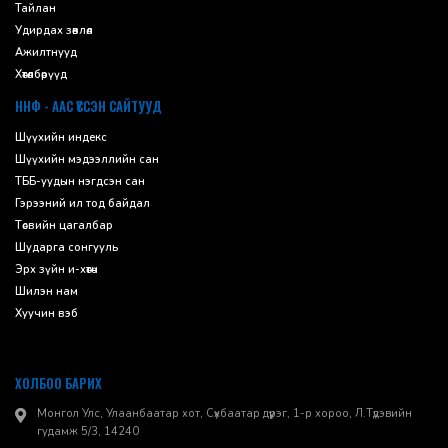
Тайлан
Удирдах зөвлөл
Ажилтнууд
Хөтөлбөрүүд
ННФ - ААС ҮҮССЭН САЙТУУД
Шүүхийн индекс
Шүүхийн мэдээллийн сан
ТББ-уудын нэгдсэн сан
Гэрээний ил тод байдал
Төсвийн цагалбар
Шударга сонгууль
Эрх зүйн и-хөтөч
Шилэн нам
Хуучин вэб
ХОЛБОО БАРИХ
Монгол Улс, Улаанбаатар хот, Сүхбаатар дүүрэг, 1-р хороо, ​Л.Түдэвийн
гудамж 5/3, 14240