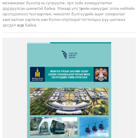
механизмыг бүхэлд нь сулруулж, эрх зүйн зохицуулалтыг
дордуулсан шинжтэй байна. Улмаар улс төрийн намуудыг олон нийтийн
оролцооноос тусгаарлаж, чинээлэг бүлгүүдийн ашиг сонирхлыг
хамгаалсан картель нам болон плутократ тогтолцоо руу шилжих
эрсдэл өндөр байна.