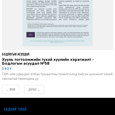
БОДЛОГЫН АСУУДАЛ
Хууль тогтоомжийн тухай хуулийн хэрэгжилт -
Бодлогын асуудал №58
2026-06-02
ТӨК-ийн удирдах албан тушаалтны томилгоонд хийсэн шинжилгээний
тайлантай танилцана уу.
ӨМНӨХ
ДАРААХ
←
→
default
БИДНИЙ ТУХАЙ