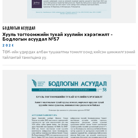
БОДЛОГЫН АСУУДАЛ
Хууль тогтоомжийн тухай хуулийн хэрэгжилт -
Бодлогын асуудал №57
2026-06-02
ТӨК-ийн удирдах албан тушаалтны томилгоонд хийсэн шинжилгээний
тайлантай танилцана уу.