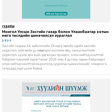
СУДАЛГАА
Монгол Улсын Засгийн газар болон Улаанбаатар хотын
мега төслүүдийн шинэчилсэн зураглал
2026-06-29
Засгийн газрын 14, нийслэлийн 24 мега төслийн эдийн засгийн
үндэслэл, нийгмийн үр нөлөө, хэрэгжилтийн явц, санхүүжилтийн
үндэслэл, хууль эрх зүйн дагалдах процесс, олон нийтэд нээлттэй
байдлын түвшний зураглалыг 2026 оны 4 дүгээр сарын байдлаарх
олон нийтэд нээлттэй мэдээлэлд суурилан шинэчлэснийг сонирхогч
талуудад хүргүүлж байна.