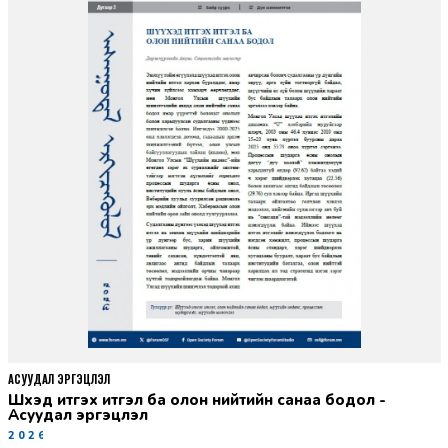
АСУУДАЛ ЭРГЭЦҮҮЛЭЛ
Шүүхэд итгэх итгэл ба олон нийтийн санаа бодол -
Асуудал эргэцүүлэл
2026-06-11