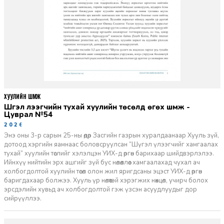
ХУУЛИЙН ШҮҮМЖ
Шүгэл үлээгчийн тухай хуулийн төсөлд өгөх шүүмж -
Цуврал №54
2026-07-27
Энэ оны 3-р сарын 25-ны өдөр Засгийн газрын хуралдаанаар Хууль зүй,
дотоод хэргийн яамнаас боловсруулсан “Шүгэл үлээгчийг хамгаалах
тухай” хуулийн төслийг хэлэлцэн УИХ-д өргөн барихаар шийдвэрлэлээ.
Ийнхүү нийтийн эрх ашгийг зүй бус нөлөөллөөс хамгаалахад чухал ач
холбогдолтой хуулийн төсөл олон жил яригдсаны эцэст УИХ-д өргөн
баригдахаар болжээ. Хууль үр нөлөөтэй хэрэгжих нөхцөл, учирч болох
эрсдэлийн хувьд ач холбогдолтой гэж үзсэн асуудлуудыг дор
сийрүүллээ.