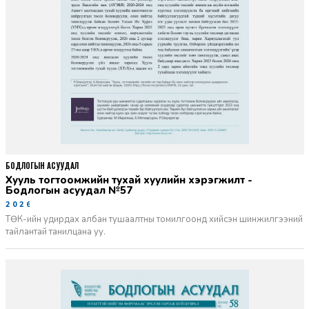
БОДЛОГЫН АСУУДАЛ
Хууль тогтоомжийн тухай хуулийн хэрэгжилт -
Бодлогын асуудал №57
2026-06-02
ТӨК-ийн удирдах албан тушаалтны томилгоонд хийсэн шинжилгээний
тайлантай танилцана уу.