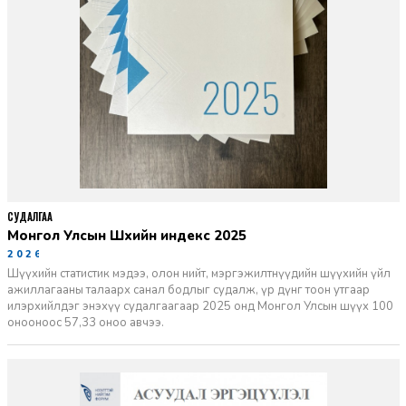
СУДАЛГАА
Монгол Улсын Шүүхийн индекс 2025
2026-06-11
Шүүхийн статистик мэдээ, олон нийт, мэргэжилтнүүдийн шүүхийн үйл
ажиллагааны талаарх санал бодлыг судалж, үр дүнг тоон утгаар
илэрхийлдэг энэхүү судалгаагаар 2025 онд Монгол Улсын шүүх 100
онооноос 57,33 оноо авчээ.