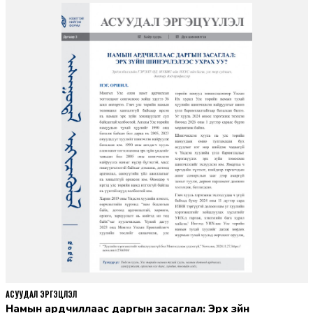
АСУУДАЛ ЭРГЭЦҮҮЛЭЛ
Намын ардчиллаас даргын засаглал: Эрх зүйн