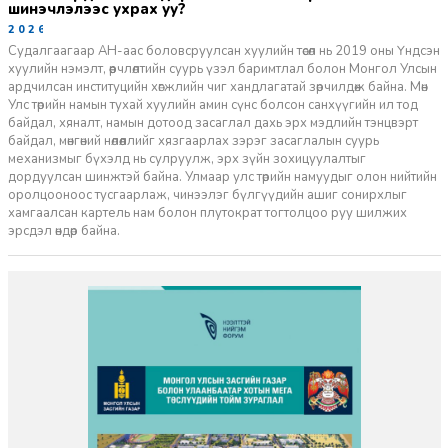
шинэчлэлээс ухрах уу?
2026-07-08
Судалгаагаар АН-аас боловсруулсан хуулийн төсөл нь 2019 оны Үндсэн
хуулийн нэмэлт, өөрчлөлтийн суурь үзэл баримтлал болон Монгол Улсын
ардчилсан институцийн хөгжлийн чиг хандлагатай зөрчилдөж байна. Мөн
Улс төрийн намын тухай хуулийн амин сүнс болсон санхүүгийн ил тод
байдал, хяналт, намын дотоод засаглал дахь эрх мэдлийн тэнцвэрт
байдал, мөнгөний нөлөөллийг хязгаарлах зэрэг засаглалын суурь
механизмыг бүхэлд нь сулруулж, эрх зүйн зохицуулалтыг
дордуулсан шинжтэй байна. Улмаар улс төрийн намуудыг олон нийтийн
оролцооноос тусгаарлаж, чинээлэг бүлгүүдийн ашиг сонирхлыг
хамгаалсан картель нам болон плутократ тогтолцоо руу шилжих
эрсдэл өндөр байна.