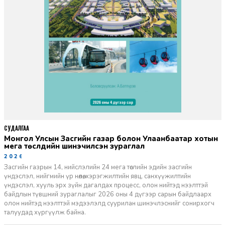
СУДАЛГАА
Монгол Улсын Засгийн газар болон Улаанбаатар хотын
мега төслүүдийн шинэчилсэн зураглал
2026-06-29
Засгийн газрын 14, нийслэлийн 24 мега төслийн эдийн засгийн
үндэслэл, нийгмийн үр нөлөө, хэрэгжилтийн явц, санхүүжилтийн
үндэслэл, хууль эрх зүйн дагалдах процесс, олон нийтэд нээлттэй
байдлын түвшний зураглалыг 2026 оны 4 дүгээр сарын байдлаарх
олон нийтэд нээлттэй мэдээлэлд суурилан шинэчлэснийг сонирхогч
талуудад хүргүүлж байна.