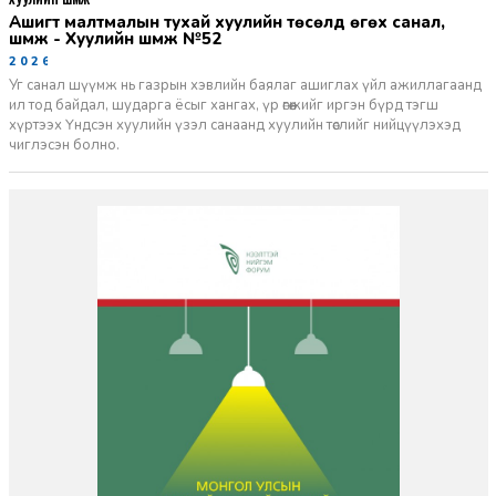
Ашигт малтмалын тухай хуулийн төсөлд өгөх санал,
шүүмж - Хуулийн шүүмж №52
2026-06-29
Уг санал шүүмж нь газрын хэвлийн баялаг ашиглах үйл ажиллагаанд
ил тод байдал, шударга ёсыг хангах, үр өгөөжийг иргэн бүрд тэгш
хүртээх Үндсэн хуулийн үзэл санаанд хуулийн төслийг нийцүүлэхэд
чиглэсэн болно.