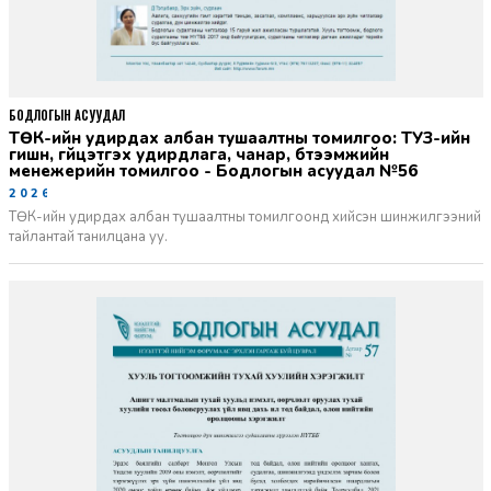
БОДЛОГЫН АСУУДАЛ
ТӨК-ийн удирдах албан тушаалтны томилгоо: ТУЗ-ийн
гишүүн, гүйцэтгэх удирдлага, чанар, бүтээмжийн
менежерийн томилгоо - Бодлогын асуудал №56
2026-06-02
ТӨК-ийн удирдах албан тушаалтны томилгоонд хийсэн шинжилгээний
тайлантай танилцана уу.