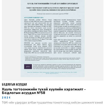
БОДЛОГЫН АСУУДАЛ
Хууль тогтоомжийн тухай хуулийн хэрэгжилт -
Бодлогын асуудал №58
2026-06-02
ТӨК-ийн удирдах албан тушаалтны томилгоонд хийсэн шинжилгээний