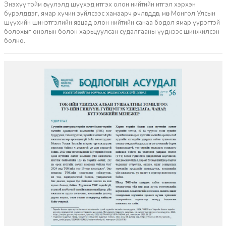
Энэхүү тойм өгүүлэлд шүүхэд итгэх олон нийтийн итгэл хэрхэн
бүрэлддэг, ямар хүчин зүйлсээс хамаарч өөрчлөгддөг, мөн Монгол Улсын
шүүхийн шинэтгэлийн явцад олон нийтийн санаа бодол ямар үүрэгтэй
болохыг онолын болон харьцуулсан судалгааны үүднээс шинжилсэн
болно.