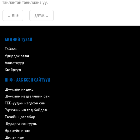
тайлантай танилцана уу.
ӨМНӨХ
ДАРААХ
←
→
default
БИДНИЙ ТУХАЙ
Тайлан
Удирдах зөвлөл
Ажилтнууд
Хөтөлбөрүүд
ННФ - ААС ҮҮССЭН САЙТУУД
Шүүхийн индекс
Шүүхийн мэдээллийн сан
ТББ-уудын нэгдсэн сан
Гэрээний ил тод байдал
Төсвийн цагалбар
Шударга сонгууль
Эрх зүйн и-хөтөч
Шилэн нам