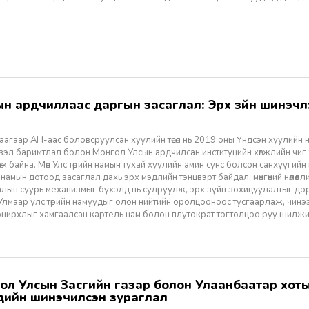
агаар АН-аас боловсруулсан хуулийн төсөл нь 2019 оны Үндсэн хуулийн нэм
үзэл баримтлал болон Монгол Улсын ардчилсан институцийн хөгжлийн чиг
өж байна. Мөн Улс төрийн намын тухай хуулийн амин сүнс болсон санхүүгийн
 намын дотоод засаглал дахь эрх мэдлийн тэнцвэрт байдал, мөнгөний нөлөөл
алын суурь механизмыг бүхэлд нь сулруулж, эрх зүйн зохицуулалтыг д
 Улмаар улс төрийн намуудыг олон нийтийн оролцооноос тусгаарлаж, чин
нирхлыг хамгаалсан картель нам болон плутократ тогтолцоо руу шилжих 
үүдийн шинэчилсэн зураглал