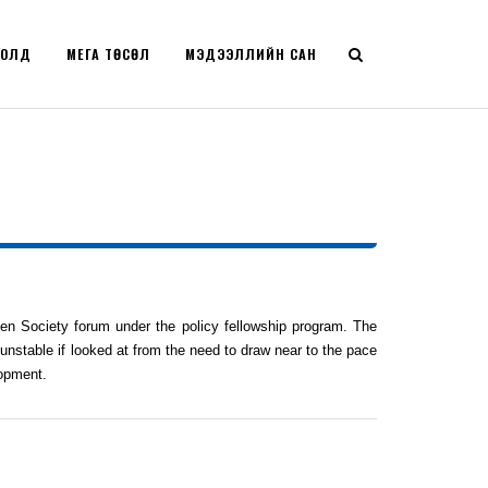
РОЛД
МЕГА ТӨСӨЛ
МЭДЭЭЛЛИЙН САН
Open Society forum under the policy fellowship program. The
 unstable if looked at from the need to draw near to the pace
lopment.