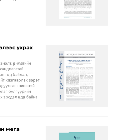
элт, өөрчлөлтийн
 хандлагатай
 ил тод байдал,
лийг хязгаарлах зэрэг
ордуулсан шинжтэй
ээлэг бүлгүүдийн
эрсдэл өндөр байна.