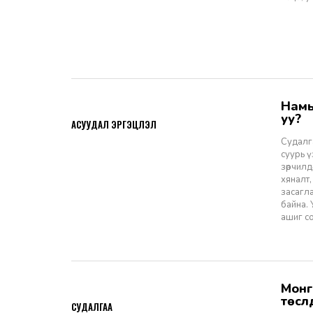
Намын ардчиллаас даргын засаглал: Эрх зүйн шинэчлэлээс ухрах
2026-07-08
уу?
АСУУДАЛ ЭРГЭЦҮҮЛЭЛ
Судалга
суурь 
зөрчилд
хяналт,
засагл
байна.
ашиг со
Монгол Улсын Засгийн газар болон Улаанбаатар хотын мега
2026-06-29
төсл
СУДАЛГАА