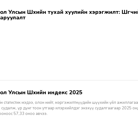
аруулалт
гол Улсын Шүүхийн индекс 2025
н статистик мэдээ, олон нийт, мэргэжилтнүүдийн шүүхийн үйл ажиллагаа
 судалж, үр дүнг тоон утгаар илэрхийлдэг энэхүү судалгаагаар 2025 о
ооноос 57,33 оноо авчээ.