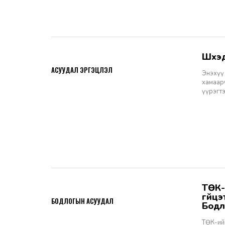
Шүү
2026-06-11
АСУУДАЛ ЭРГЭЦҮҮЛЭЛ
Энэхүү 
хамаарч
үүрэгт
ТӨК-ийн удирдах албан тушаалтны томилгоо: ТУЗ-ийн гишүүн,
2026-06-02
гүйц
БОДЛОГЫН АСУУДАЛ
Бодл
ТӨК-ий