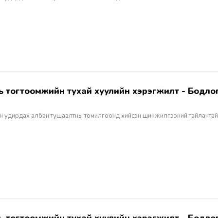
н удирдах албан тушаалтны томилгоонд хийсэн шинжилгээний тайлантай