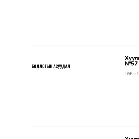
Хууль тогтоомжийн тухай хуулийн хэрэгжилт - Бодлогын асуудал
2026-06-02
№57
БОДЛОГЫН АСУУДАЛ
ТӨК-ий