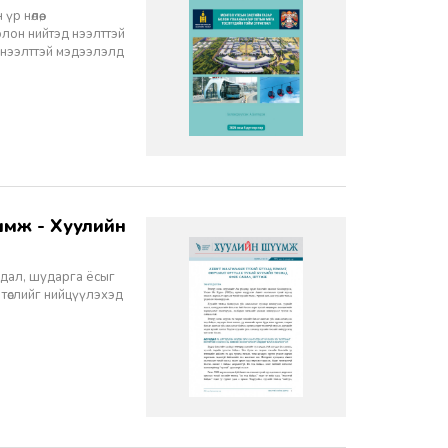
 нөлөө,
олон нийтэд нээлттэй
 нээлттэй мэдээлэлд
йдал, шударга ёсыг
 төслийг нийцүүлэхэд