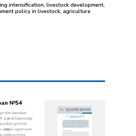
ing intensification, livestock development,
ment policy in livestock, agriculture
врал №54
эргийн яамнаас
-д өргөн барихаар
ч холбогдолтой
 нөлөөтэй хэрэгжих
ор сийрүүллээ.