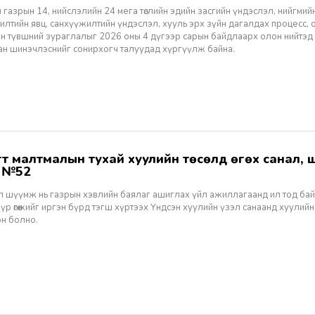
 газрын 14, нийслэлийн 24 мега төслийн эдийн засгийн үндэслэл, нийгмийн үр
лтийн явц, санхүүжилтийн үндэслэл, хууль эрх зүйн дагалдах процесс, 
н түвшний зураглалыг 2026 оны 4 дүгээр сарын байдлаарх олон нийтэд
ан шинэчлэснийг сонирхогч талуудад хүргүүлж байна.
ж №52
ал шүүмж нь газрын хэвлийн баялаг ашиглах үйл ажиллагаанд ил тод ба
 үр өгөөжийг иргэн бүрд тэгш хүртээх Үндсэн хуулийн үзэл санаанд хуулийн
эн болно.