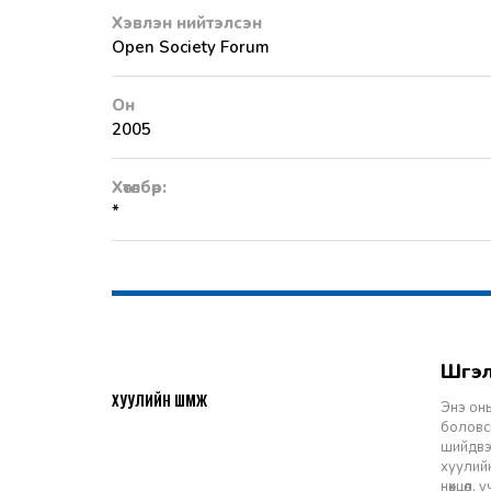
Хэвлэн нийтэлсэн
Open Society Forum
Он
2005
Хөтөлбөр:
*
Шү
2026-07-27
ХУУЛИЙН ШҮҮМЖ
Энэ оны
боловср
шийдвэр
хуулийн
нөхцөл,