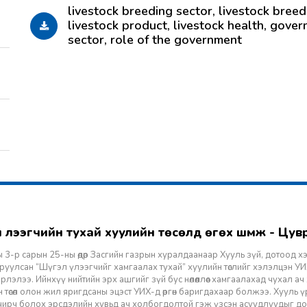
livestock breeding sector, livestock breed
livestock product, livestock health, govern
sector, role of the government
гэл үлээгчийн тухай хуулийн төсөлд өгөх шүүмж - Цу
 3-р сарын 25-ны өдөр Засгийн газрын хуралдаанаар Хууль зүй, дотоод х
уулсан “Шүгэл үлээгчийг хамгаалах тухай” хуулийн төслийг хэлэлцэн УИХ
лэлээ. Ийнхүү нийтийн эрх ашгийг зүй бус нөлөөллөөс хамгаалахад чухал а
 төсөл олон жил яригдсаны эцэст УИХ-д өргөн баригдахаар болжээ. Хууль үр
 учирч болох эрсдэлийн хувьд ач холбогдолтой гэж үзсэн асуудлуудыг д