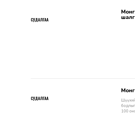
Монгол Улсын Шүүхийн тухай хуулийн хэрэгжилт: Шүүгчийн сонгон
2026-06-19
шалг
СУДАЛГАА
Мон
2026-06-11
СУДАЛГАА
Шүүхий
бодлыг
100 он