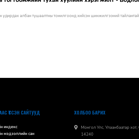
н удирдах албан тушаалтны томилгоонд хийсэн шинжилгээний тайлантай
ААС ҮҮССЭН САЙТУУД
ХОЛБОО БАРИХ
н индекс
Монгол Улс, Улаанбаатар хот, 
н мэдээллийн сан
14240