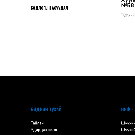
Хууль тогтоомжийн тухай хуулийн хэрэгжилт - Бодлогын асуудал
2026-06-02
№58
БОДЛОГЫН АСУУДАЛ
ТӨК-ий
default
БИДНИЙ ТУХАЙ
ННФ - 
Тайлан
Шүүхий
Удирдах зөвлөл
Шүүхий