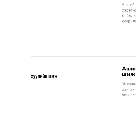
Засгийн
хэрэгжи
байдлы
суурил
Ашигт малтмалын тухай хуулийн төсөлд өгөх санал, шүүмж - Хуулийн
2026-06-29
шүүм
ХУУЛИЙН ШҮҮМЖ
Уг сан
хангах,
чиглэс