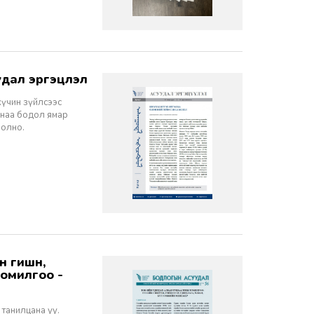
дал эргэцүүлэл
хүчин зүйлсээс
санаа бодол ямар
болно.
томилгоо -
 танилцана уу.