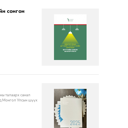
ны талаарх санал
нд Монгол Улсын шүүх