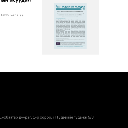
 танилцана уу.
Сүхбаатар дүүрэг, 1-р хороо, ​Л.Түдэвийн гудамж 5/3,