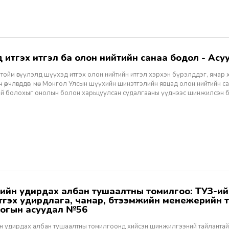
хэд итгэх итгэл ба олон нийтийн санаа бодол - Асуу
тойм өгүүлэлд шүүхэд итгэх олон нийтийн итгэл хэрхэн бүрэлддэг, ямар 
 өөрчлөгддөг, мөн Монгол Улсын шүүхийн шинэтгэлийн явцад олон нийтийн 
эй болохыг онолын болон харьцуулсан судалгааны үүднээс шинжилсэн 
этгэх удирдлага, чанар, бүтээмжийн менежерийн 
огын асуудал №56
н удирдах албан тушаалтны томилгоонд хийсэн шинжилгээний тайлантай