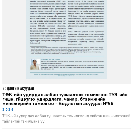
БОДЛОГЫН АСУУДАЛ
ТӨК-ийн удирдах албан тушаалтны томилгоо: ТУЗ-ийн
гишүүн, гүйцэтгэх удирдлага, чанар, бүтээмжийн
менежерийн томилгоо - Бодлогын асуудал №56
2026-06-02
ТӨК-ийн удирдах албан тушаалтны томилгоонд хийсэн шинжилгээний
тайлантай танилцана уу.