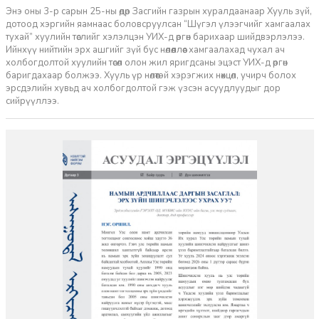
Энэ оны 3-р сарын 25-ны өдөр Засгийн газрын хуралдаанаар Хууль зүй,
дотоод хэргийн яамнаас боловсруулсан “Шүгэл үлээгчийг хамгаалах
тухай” хуулийн төслийг хэлэлцэн УИХ-д өргөн барихаар шийдвэрлэлээ.
Ийнхүү нийтийн эрх ашгийг зүй бус нөлөөллөөс хамгаалахад чухал ач
холбогдолтой хуулийн төсөл олон жил яригдсаны эцэст УИХ-д өргөн
баригдахаар болжээ. Хууль үр нөлөөтэй хэрэгжих нөхцөл, учирч болох
эрсдэлийн хувьд ач холбогдолтой гэж үзсэн асуудлуудыг дор
сийрүүллээ.