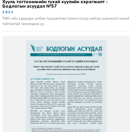
Хууль тогтоомжийн тухай хуулийн хэрэгжилт -
Бодлогын асуудал №57
2026-06-02
ТӨК-ийн удирдах албан тушаалтны томилгоонд хийсэн шинжилгээний
тайлантай танилцана уу.