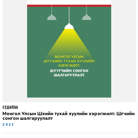
СУДАЛГАА
Монгол Улсын Шүүхийн тухай хуулийн хэрэгжилт: Шүүгчийн
сонгон шалгаруулалт
2026-06-19