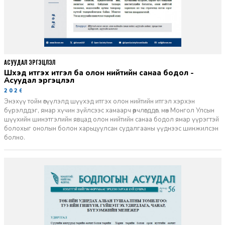
АСУУДАЛ ЭРГЭЦҮҮЛЭЛ
Шүүхэд итгэх итгэл ба олон нийтийн санаа бодол -
Асуудал эргэцүүлэл
2026-06-11
Энэхүү тойм өгүүлэлд шүүхэд итгэх олон нийтийн итгэл хэрхэн
бүрэлддэг, ямар хүчин зүйлсээс хамаарч өөрчлөгддөг, мөн Монгол Улсын
шүүхийн шинэтгэлийн явцад олон нийтийн санаа бодол ямар үүрэгтэй
болохыг онолын болон харьцуулсан судалгааны үүднээс шинжилсэн
болно.