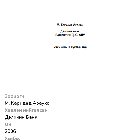
Зохиогч
М. Каридад Араухо
Хэвлэн нийтэлсэн
Дэлхийн Банк
Он
2006
Хөтөлбөр: