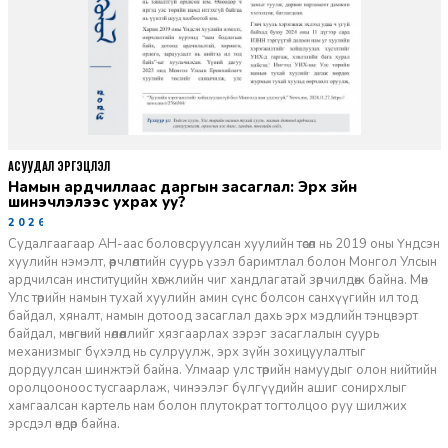
АСУУДАЛ ЭРГЭЦҮҮЛЭЛ
Намын ардчиллаас даргын засаглал: Эрх зүйн
шинэчлэлээс ухрах уу?
2026-07-08
Судалгаагаар АН-аас боловсруулсан хуулийн төсөл нь 2019 оны Үндсэн
хуулийн нэмэлт, өөрчлөлтийн суурь үзэл баримтлал болон Монгол Улсын
ардчилсан институцийн хөгжлийн чиг хандлагатай зөрчилдөж байна. Мөн
Улс төрийн намын тухай хуулийн амин сүнс болсон санхүүгийн ил тод
байдал, хяналт, намын дотоод засаглал дахь эрх мэдлийн тэнцвэрт
байдал, мөнгөний нөлөөллийг хязгаарлах зэрэг засаглалын суурь
механизмыг бүхэлд нь сулруулж, эрх зүйн зохицуулалтыг
дордуулсан шинжтэй байна. Улмаар улс төрийн намуудыг олон нийтийн
оролцооноос тусгаарлаж, чинээлэг бүлгүүдийн ашиг сонирхлыг
хамгаалсан картель нам болон плутократ тогтолцоо руу шилжих
эрсдэл өндөр байна.