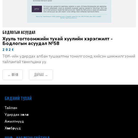
БОДЛОГЫН АСУУДАЛ
Хууль тогтоомжийн тухай хуулийн хэрэгжилт -
Бодлогын асуудал №58
2026-06-02
ТӨК-ийн удирдах албан тушаалтны томилгоонд хийсэн шинжилгээний
тайлантай танилцана уу.
ӨМНӨХ
ДАРААХ
←
→
default
БИДНИЙ ТУХАЙ
Тайлан
Удирдах зөвлөл
Ажилтнууд
Хөтөлбөрүүд