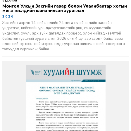
Монгол Улсын Засгийн газар болон Улаанбаатар хотын
мега төслүүдийн шинэчилсэн зураглал
2026-06-29
Засгийн газрын 14, нийслэлийн 24 мега төслийн эдийн засгийн
үндэслэл, нийгмийн үр нөлөө, хэрэгжилтийн явц, санхүүжилтийн
үндэслэл, хууль эрх зүйн дагалдах процесс, олон нийтэд нээлттэй
байдлын түвшний зураглалыг 2026 оны 4 дүгээр сарын байдлаарх
олон нийтэд нээлттэй мэдээлэлд суурилан шинэчлэснийг сонирхогч
талуудад хүргүүлж байна.