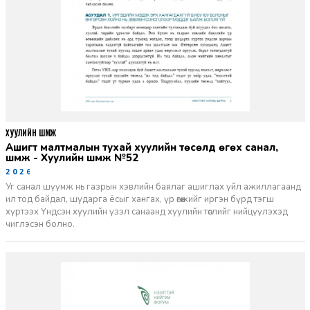
ХУУЛИЙН ШҮҮМЖ
Ашигт малтмалын тухай хуулийн төсөлд өгөх санал,
шүүмж - Хуулийн шүүмж №52
2026-06-29
Уг санал шүүмж нь газрын хэвлийн баялаг ашиглах үйл ажиллагаанд
ил тод байдал, шударга ёсыг хангах, үр өгөөжийг иргэн бүрд тэгш
хүртээх Үндсэн хуулийн үзэл санаанд хуулийн төслийг нийцүүлэхэд
чиглэсэн болно.