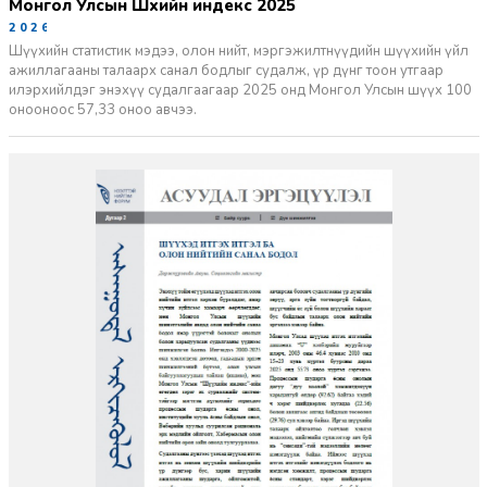
Монгол Улсын Шүүхийн индекс 2025
2026-06-11
Шүүхийн статистик мэдээ, олон нийт, мэргэжилтнүүдийн шүүхийн үйл
ажиллагааны талаарх санал бодлыг судалж, үр дүнг тоон утгаар
илэрхийлдэг энэхүү судалгаагаар 2025 онд Монгол Улсын шүүх 100
онооноос 57,33 оноо авчээ.