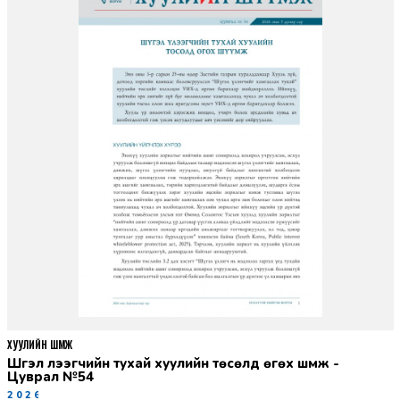
ХУУЛИЙН ШҮҮМЖ
Шүгэл үлээгчийн тухай хуулийн төсөлд өгөх шүүмж -
Цуврал №54
2026-07-27