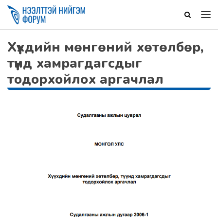
Хүүхдийн мөнгөний хөтөлбөр,
түүнд хамрагдагсдыг
тодорхойлох аргачлал