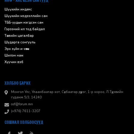
ННФ - ААС ҮҮССЭН САЙТУУД
Шүүхийн индекс
Шүүхийн мэдээллийн сан
ТББ-уудын нэгдсэн сан
Гэрээний ил тод байдал
Төсвийн цагалбар
Шударга сонгууль
Эрх зүйн и-хөтөч
Шилэн нам
Хуучин вэб
ХОЛБОО БАРИХ
Монгол Улс, Улаанбаатар хот, Сүхбаатар дүүрэг, 1-р хороо, ​Л.Түдэвийн
гудамж 5/3, 14240
osf@forum.mn
(+976) 7611-3207
СОШИАЛ ХОЛБООСУУД