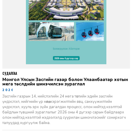
СУДАЛГАА
Монгол Улсын Засгийн газар болон Улаанбаатар хотын
мега төслүүдийн шинэчилсэн зураглал
2026-06-29
Засгийн газрын 14, нийслэлийн 24 мега төслийн эдийн засгийн
үндэслэл, нийгмийн үр нөлөө, хэрэгжилтийн явц, санхүүжилтийн
үндэслэл, хууль эрх зүйн дагалдах процесс, олон нийтэд нээлттэй
байдлын түвшний зураглалыг 2026 оны 4 дүгээр сарын байдлаарх
олон нийтэд нээлттэй мэдээлэлд суурилан шинэчлэснийг сонирхогч
талуудад хүргүүлж байна.