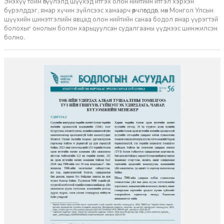
Энэхүү тойм өгүүлэлд шүүхэд итгэх олон нийтийн итгэл хэрхэн
бүрэлддэг, ямар хүчин зүйлсээс хамаарч өөрчлөгддөг, мөн Монгол Улсын
шүүхийн шинэтгэлийн явцад олон нийтийн санаа бодол ямар үүрэгтэй
болохыг онолын болон харьцуулсан судалгааны үүднээс шинжилсэн
болно.