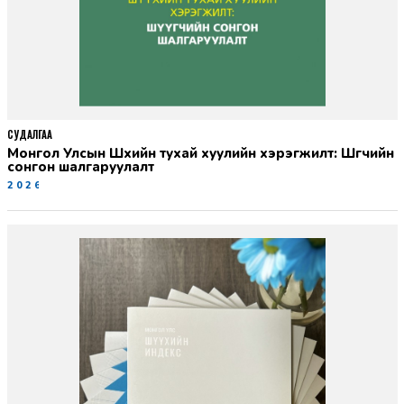
СУДАЛГАА
Монгол Улсын Шүүхийн тухай хуулийн хэрэгжилт: Шүүгчийн
сонгон шалгаруулалт
2026-06-19