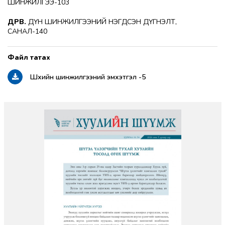
ШИНЖИЛГЭЭ-103
ДӨРӨВ.
ДҮН ШИНЖИЛГЭЭНИЙ НЭГДСЭН ДҮГНЭЛТ,
САНАЛ-140
Шүүхийн шинжилгээний эмхэтгэл -5