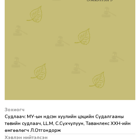
Зохиогч
Судлаач: МУ-ын Үндсэн хуулийн цэцийн Судалгааны
төвийн судлаач, LL.M, С.Сүхчулуун, Таванлекс ХХН-ийн
өмгөөлөгч Л.Отгондорж
Хэвлэн нийтэлсэн