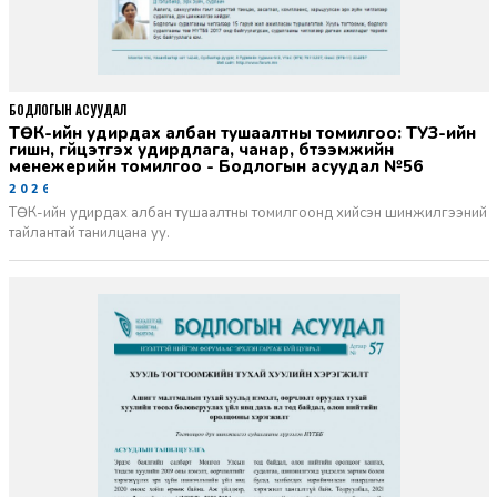
БОДЛОГЫН АСУУДАЛ
ТӨК-ийн удирдах албан тушаалтны томилгоо: ТУЗ-ийн
гишүүн, гүйцэтгэх удирдлага, чанар, бүтээмжийн
менежерийн томилгоо - Бодлогын асуудал №56
2026-06-02
ТӨК-ийн удирдах албан тушаалтны томилгоонд хийсэн шинжилгээний
тайлантай танилцана уу.