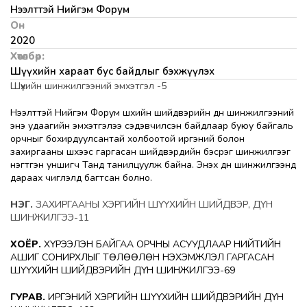
Нээлттэй Нийгэм Форум
Он
2020
Хөтөлбөр:
Шүүхийн хараат бус байдлыг бэхжүүлэх
Шүүхийн шинжилгээний эмхэтгэл -5
Нээлттэй Нийгэм Форум шүүхийн шийдвэрийн дүн шинжилгээний
энэ удаагийн эмхэтгэлээ сэдэвчилсэн байдлаар буюу байгаль
орчныг бохирдуулсантай холбоотой иргэний болон
захиргааны шүүхээс гаргасан шийдвэрүүдийн бэсрэг шинжилгээг
нэгтгэн уншигч Танд танилцуулж байна. Энэхүү дүн шинжилгээнд
дараах чиглэлүүд багтсан болно.
НЭГ.
ЗАХИРГААНЫ ХЭРГИЙН ШҮҮХИЙН ШИЙДВЭР, ДҮН
ШИНЖИЛГЭЭ-11
ХОЁР.
ХҮРЭЭЛЭН БАЙГАА ОРЧНЫ АСУУДЛААР НИЙТИЙН
АШИГ СОНИРХЛЫГ ТӨЛӨӨЛӨН НЭХЭМЖЛЭЛ ГАРГАСАН
ШҮҮХИЙН ШИЙДВЭРИЙН ДҮН ШИНЖИЛГЭЭ-69
ГУРАВ.
ИРГЭНИЙ ХЭРГИЙН ШҮҮХИЙН ШИЙДВЭРИЙН ДҮН