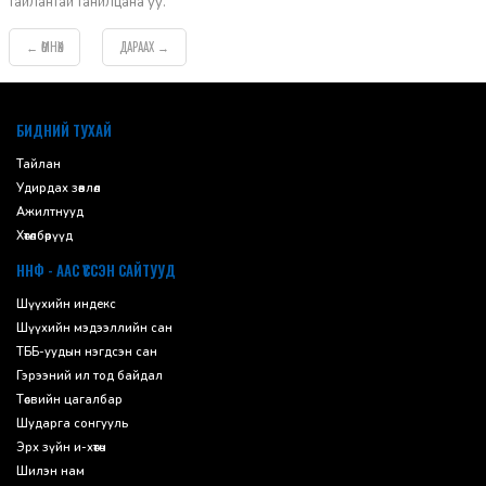
тайлантай танилцана уу.
ӨМНӨХ
ДАРААХ
←
→
default
БИДНИЙ ТУХАЙ
Тайлан
Удирдах зөвлөл
Ажилтнууд
Хөтөлбөрүүд
ННФ - ААС ҮҮССЭН САЙТУУД
Шүүхийн индекс
Шүүхийн мэдээллийн сан
ТББ-уудын нэгдсэн сан
Гэрээний ил тод байдал
Төсвийн цагалбар
Шударга сонгууль
Эрх зүйн и-хөтөч
Шилэн нам