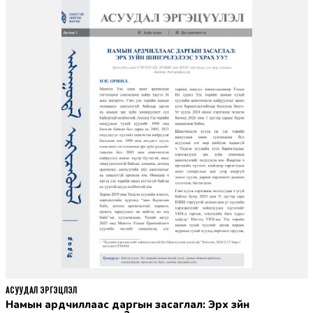
АСУУДАЛ ЭРГЭЦҮҮЛЭЛ
Намын ардчиллаас даргын засаглал: Эрх зүйн