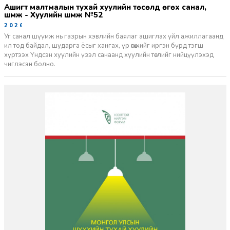
Ашигт малтмалын тухай хуулийн төсөлд өгөх санал,
шүүмж - Хуулийн шүүмж №52
2026-06-29
Уг санал шүүмж нь газрын хэвлийн баялаг ашиглах үйл ажиллагаанд
ил тод байдал, шударга ёсыг хангах, үр өгөөжийг иргэн бүрд тэгш
хүртээх Үндсэн хуулийн үзэл санаанд хуулийн төслийг нийцүүлэхэд
чиглэсэн болно.