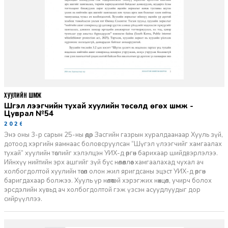
ХУУЛИЙН ШҮҮМЖ
Шүгэл үлээгчийн тухай хуулийн төсөлд өгөх шүүмж -
Цуврал №54
2026-07-27
Энэ оны 3-р сарын 25-ны өдөр Засгийн газрын хуралдаанаар Хууль зүй,
дотоод хэргийн яамнаас боловсруулсан “Шүгэл үлээгчийг хамгаалах
тухай” хуулийн төслийг хэлэлцэн УИХ-д өргөн барихаар шийдвэрлэлээ.
Ийнхүү нийтийн эрх ашгийг зүй бус нөлөөллөөс хамгаалахад чухал ач
холбогдолтой хуулийн төсөл олон жил яригдсаны эцэст УИХ-д өргөн
баригдахаар болжээ. Хууль үр нөлөөтэй хэрэгжих нөхцөл, учирч болох
эрсдэлийн хувьд ач холбогдолтой гэж үзсэн асуудлуудыг дор
сийрүүллээ.