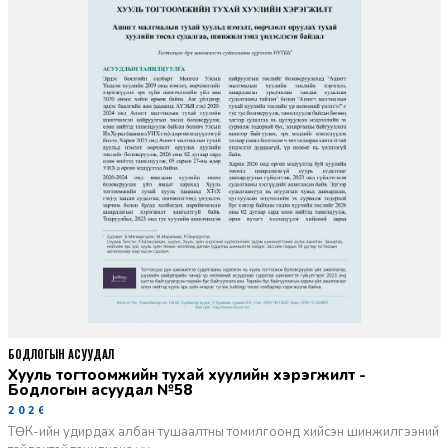
БОДЛОГЫН АСУУДАЛ
Хууль тогтоомжийн тухай хуулийн хэрэгжилт -
Бодлогын асуудал №58
2026-06-02
ТӨК-ийн удирдах албан тушаалтны томилгоонд хийсэн шинжилгээний