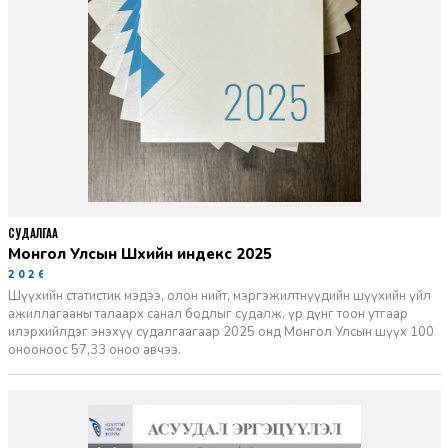
СУДАЛГАА
Монгол Улсын Шүүхийн индекс 2025
2026-06-11
Шүүхийн статистик мэдээ, олон нийт, мэргэжилтнүүдийн шүүхийн үйл
ажиллагааны талаарх санал бодлыг судалж, үр дүнг тоон утгаар
илэрхийлдэг энэхүү судалгаагаар 2025 онд Монгол Улсын шүүх 100
онооноос 57,33 оноо авчээ.