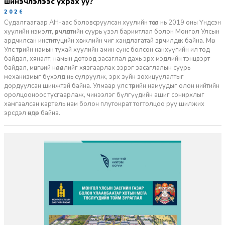
шинэчлэлээс ухрах уу?
2026-07-08
Судалгаагаар АН-аас боловсруулсан хуулийн төсөл нь 2019 оны Үндсэн
хуулийн нэмэлт, өөрчлөлтийн суурь үзэл баримтлал болон Монгол Улсын
ардчилсан институцийн хөгжлийн чиг хандлагатай зөрчилдөж байна. Мөн
Улс төрийн намын тухай хуулийн амин сүнс болсон санхүүгийн ил тод
байдал, хяналт, намын дотоод засаглал дахь эрх мэдлийн тэнцвэрт
байдал, мөнгөний нөлөөллийг хязгаарлах зэрэг засаглалын суурь
механизмыг бүхэлд нь сулруулж, эрх зүйн зохицуулалтыг
дордуулсан шинжтэй байна. Улмаар улс төрийн намуудыг олон нийтийн
оролцооноос тусгаарлаж, чинээлэг бүлгүүдийн ашиг сонирхлыг
хамгаалсан картель нам болон плутократ тогтолцоо руу шилжих
эрсдэл өндөр байна.