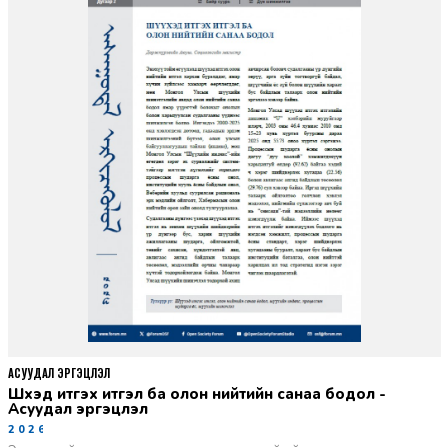
АСУУДАЛ ЭРГЭЦҮҮЛЭЛ
Шүүхэд итгэх итгэл ба олон нийтийн санаа бодол -
Асуудал эргэцүүлэл
2026-06-11