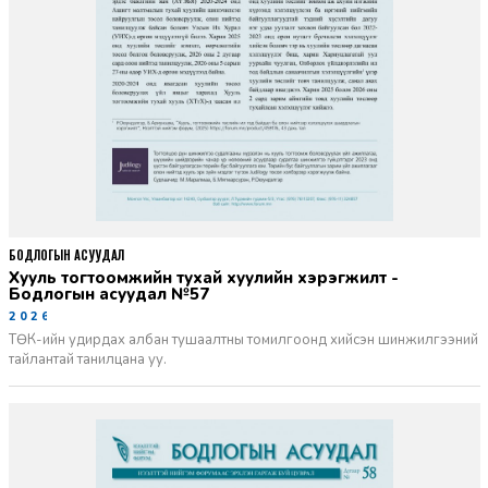
БОДЛОГЫН АСУУДАЛ
Хууль тогтоомжийн тухай хуулийн хэрэгжилт -
Бодлогын асуудал №57
2026-06-02
ТӨК-ийн удирдах албан тушаалтны томилгоонд хийсэн шинжилгээний
тайлантай танилцана уу.