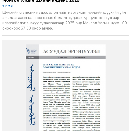
Монгол Улсын Шүүхийн индекс 2025
2026-06-11
Шүүхийн статистик мэдээ, олон нийт, мэргэжилтнүүдийн шүүхийн үйл
ажиллагааны талаарх санал бодлыг судалж, үр дүнг тоон утгаар
илэрхийлдэг энэхүү судалгаагаар 2025 онд Монгол Улсын шүүх 100
онооноос 57,33 оноо авчээ.