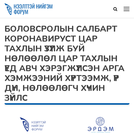
БОЛОВСРОЛЫН САЛБАРТ
КОРОНАВИРУСТ ЦАР
ТАХЛЫН ҮЗҮҮЛЖ БУЙ
НӨЛӨӨЛӨЛ ЦАР ТАХЛЫН
ҮЕД АВЧ ХЭРЭГЖҮҮЛСЭН АРГА
ХЭМЖЭЭНИЙ ХҮРТЭЭМЖ, ҮР
ДҮН, НӨЛӨӨЛӨГЧ ХҮЧИН
ЗҮЙЛС