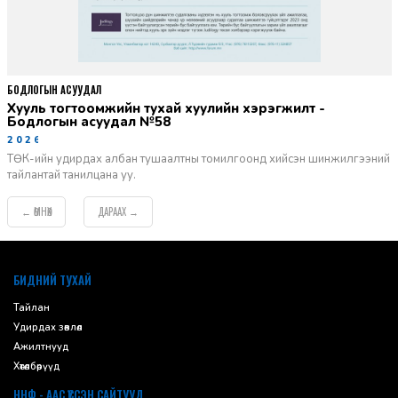
БОДЛОГЫН АСУУДАЛ
Хууль тогтоомжийн тухай хуулийн хэрэгжилт -
Бодлогын асуудал №58
2026-06-02
ТӨК-ийн удирдах албан тушаалтны томилгоонд хийсэн шинжилгээний
тайлантай танилцана уу.
ӨМНӨХ
ДАРААХ
←
→
default
БИДНИЙ ТУХАЙ
Тайлан
Удирдах зөвлөл
Ажилтнууд
Хөтөлбөрүүд
ННФ - ААС ҮҮССЭН САЙТУУД