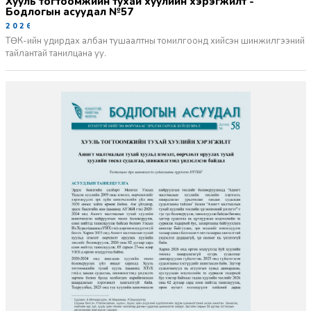
Хууль тогтоомжийн тухай хуулийн хэрэгжилт -
Бодлогын асуудал №57
2026-06-02
ТӨК-ийн удирдах албан тушаалтны томилгоонд хийсэн шинжилгээний
тайлантай танилцана уу.