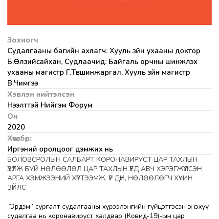
Зохиогч
Судалгааны багийн ахлагч: Хууль зүйн ухааны доктор
Б.Өлзийсайхан, Судлаачид: Байгаль орчны шинжлэх
ухааны магистр Г.Түвшинжаргал, Хууль зүйн магистр
В.Чимгээ
Хэвлэн нийтэлсэн
Нээлттэй Нийгэм Форум
Он
2020
Хөтөлбөр:
Иргэний оролцоог дэмжих нь
БОЛОВСРОЛЫН САЛБАРТ КОРОНАВИРУСТ ЦАР ТАХЛЫН
ҮЗҮҮЛЖ БУЙ НӨЛӨӨЛӨЛ ЦАР ТАХЛЫН ҮЕД АВЧ ХЭРЭГЖҮҮЛСЭН
АРГА ХЭМЖЭЭНИЙ ХҮРТЭЭМЖ, ҮР ДҮН, НӨЛӨӨЛӨГЧ ХҮЧИН
ЗҮЙЛС
“Эрдэм” сургалт судалгааны хүрээлэнгийн гүйцэтгэсэн энэхүү
судалгаа нь коронавируст халдвар (Ковид-19)-ын цар