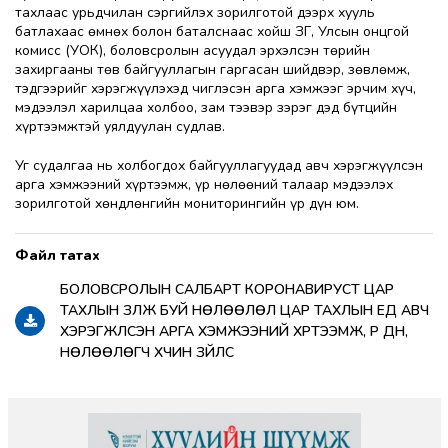
тахлаас урьдчилан сэргийлэх зорилготой дээрх хууль
батлахаас өмнөх болон баталснаас хойш ЗГ, Улсын онцгой
комисс (УОК), боловсролын асуудал эрхэлсэн төрийн
захиргааны төв байгууллагын гаргасан шийдвэр, зөвлөмж,
тэдгээрийг хэрэгжүүлэхэд чиглэсэн арга хэмжээг эрчим хүч,
мэдээлэл харилцаа холбоо, зам тээвэр зэрэг дэд бүтцийн
хүртээмжтэй уялдуулан судлав.
Уг судалгаа нь холбогдох байгууллагуудад авч хэрэгжүүлсэн
арга хэмжээний хүртээмж, үр нөлөөний талаар мэдээлэх
зорилготой хөндлөнгийн мониторингийн үр дүн юм.
БОЛОВСРОЛЫН САЛБАРТ КОРОНАВИРУСТ ЦАР
ТАХЛЫН ҮЗҮҮЛЖ БУЙ НӨЛӨӨЛӨЛ ЦАР ТАХЛЫН ҮЕД АВЧ
ХЭРЭГЖҮҮЛСЭН АРГА ХЭМЖЭЭНИЙ ХҮРТЭЭМЖ, ҮР ДҮН,
НӨЛӨӨЛӨГЧ ХҮЧИН ЗҮЙЛС