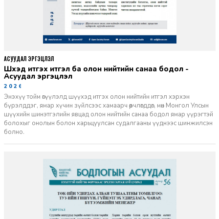
АСУУДАЛ ЭРГЭЦҮҮЛЭЛ
Шүүхэд итгэх итгэл ба олон нийтийн санаа бодол -
Асуудал эргэцүүлэл
2026-06-11
Энэхүү тойм өгүүлэлд шүүхэд итгэх олон нийтийн итгэл хэрхэн
бүрэлддэг, ямар хүчин зүйлсээс хамаарч өөрчлөгддөг, мөн Монгол Улсын
шүүхийн шинэтгэлийн явцад олон нийтийн санаа бодол ямар үүрэгтэй
болохыг онолын болон харьцуулсан судалгааны үүднээс шинжилсэн
болно.