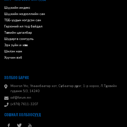
Шүүхийн индекс
Шүүхийн мэдээллийн сан
ТББ-уудын нэгдсэн сан
Гэрээний ил тод байдал
Төсвийн цагалбар
Шударга сонгууль
Эрх зүйн и-хөтөч
Шилэн нам
Хуучин вэб
ХОЛБОО БАРИХ
Монгол Улс, Улаанбаатар хот, Сүхбаатар дүүрэг, 1-р хороо, ​Л.Түдэвийн
гудамж 5/3, 14240
osf@forum.mn
(+976) 7611-3207
СОШИАЛ ХОЛБООСУУД