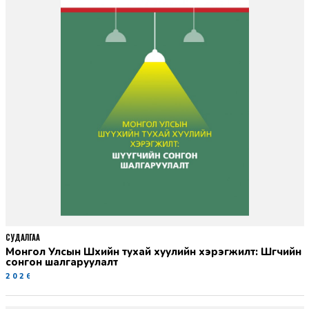
СУДАЛГАА
Монгол Улсын Шүүхийн тухай хуулийн хэрэгжилт: Шүүгчийн
сонгон шалгаруулалт
2026-06-19