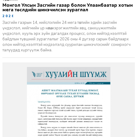
Монгол Улсын Засгийн газар болон Улаанбаатар хотын
мега төслүүдийн шинэчилсэн зураглал
2026-06-29
Засгийн газрын 14, нийслэлийн 24 мега төслийн эдийн засгийн
үндэслэл, нийгмийн үр нөлөө, хэрэгжилтийн явц, санхүүжилтийн
үндэслэл, хууль эрх зүйн дагалдах процесс, олон нийтэд нээлттэй
байдлын түвшний зураглалыг 2026 оны 4 дүгээр сарын байдлаарх
олон нийтэд нээлттэй мэдээлэлд суурилан шинэчлэснийг сонирхогч
талуудад хүргүүлж байна.