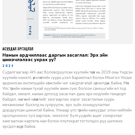
АСУУДАЛ ЭРГЭЦҮҮЛЭЛ
Намын ардчиллаас даргын засаглал: Эрх зүйн
шинэчлэлээс ухрах уу?
2026-07-08
Судалгаагаар АН-аас боловсруулсан хуулийн төсөл нь 2019 оны Үндсэн
хуулийн нэмэлт, өөрчлөлтийн суурь үзэл баримтлал болон Монгол Улсын
ардчилсан институцийн хөгжлийн чиг хандлагатай зөрчилдөж байна. Мөн
Улс төрийн намын тухай хуулийн амин сүнс болсон санхүүгийн ил тод
байдал, хяналт, намын дотоод засаглал дахь эрх мэдлийн тэнцвэрт
байдал, мөнгөний нөлөөллийг хязгаарлах зэрэг засаглалын суурь
механизмыг бүхэлд нь сулруулж, эрх зүйн зохицуулалтыг
дордуулсан шинжтэй байна. Улмаар улс төрийн намуудыг олон нийтийн
оролцооноос тусгаарлаж, чинээлэг бүлгүүдийн ашиг сонирхлыг
хамгаалсан картель нам болон плутократ тогтолцоо руу шилжих
эрсдэл өндөр байна.