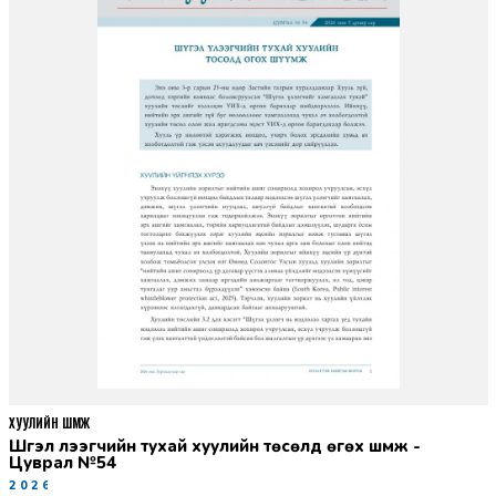
ХУУЛИЙН ШҮҮМЖ
Шүгэл үлээгчийн тухай хуулийн төсөлд өгөх шүүмж -
Цуврал №54
2026-07-27