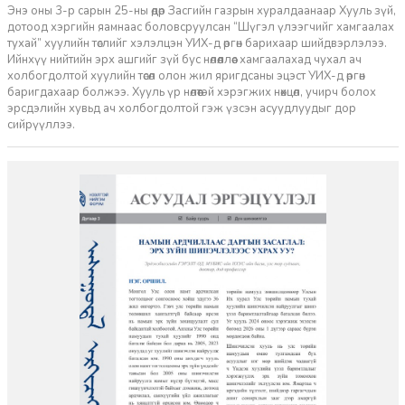
Энэ оны 3-р сарын 25-ны өдөр Засгийн газрын хуралдаанаар Хууль зүй,
дотоод хэргийн яамнаас боловсруулсан “Шүгэл үлээгчийг хамгаалах
тухай” хуулийн төслийг хэлэлцэн УИХ-д өргөн барихаар шийдвэрлэлээ.
Ийнхүү нийтийн эрх ашгийг зүй бус нөлөөллөөс хамгаалахад чухал ач
холбогдолтой хуулийн төсөл олон жил яригдсаны эцэст УИХ-д өргөн
баригдахаар болжээ. Хууль үр нөлөөтэй хэрэгжих нөхцөл, учирч болох
эрсдэлийн хувьд ач холбогдолтой гэж үзсэн асуудлуудыг дор
сийрүүллээ.