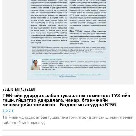
БОДЛОГЫН АСУУДАЛ
ТӨК-ийн удирдах албан тушаалтны томилгоо: ТУЗ-ийн
гишүүн, гүйцэтгэх удирдлага, чанар, бүтээмжийн
менежерийн томилгоо - Бодлогын асуудал №56
2026-06-02
ТӨК-ийн удирдах албан тушаалтны томилгоонд хийсэн шинжилгээний
тайлантай танилцана уу.