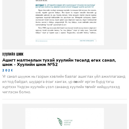
ХУУЛИЙН ШҮҮМЖ
Ашигт малтмалын тухай хуулийн төсөлд өгөх санал,
шүүмж - Хуулийн шүүмж №52
2026-06-29
Уг санал шүүмж нь газрын хэвлийн баялаг ашиглах үйл ажиллагаанд
ил тод байдал, шударга ёсыг хангах, үр өгөөжийг иргэн бүрд тэгш
хүртээх Үндсэн хуулийн үзэл санаанд хуулийн төслийг нийцүүлэхэд
чиглэсэн болно.