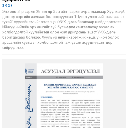
2026-07-27
Энэ оны 3-р сарын 25-ны өдөр Засгийн газрын хуралдаанаар Хууль зүй,
дотоод хэргийн яамнаас боловсруулсан “Шүгэл үлээгчийг хамгаалах
тухай” хуулийн төслийг хэлэлцэн УИХ-д өргөн барихаар шийдвэрлэлээ.
Ийнхүү нийтийн эрх ашгийг зүй бус нөлөөллөөс хамгаалахад чухал ач
холбогдолтой хуулийн төсөл олон жил яригдсаны эцэст УИХ-д өргөн
баригдахаар болжээ. Хууль үр нөлөөтэй хэрэгжих нөхцөл, учирч болох
эрсдэлийн хувьд ач холбогдолтой гэж үзсэн асуудлуудыг дор
сийрүүллээ.