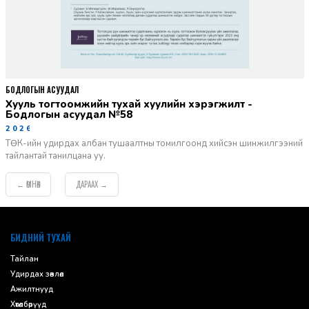
БОДЛОГЫН АСУУДАЛ
Хууль тогтоомжийн тухай хуулийн хэрэгжилт -
Бодлогын асуудал №58
2026-06-02
ТӨК-ийн удирдах албан тушаалтны томилгоонд хийсэн шинжилгээний
тайлантай танилцана уу.
ӨМНӨХ
ДАРААХ
←
→
default
БИДНИЙ ТУХАЙ
Тайлан
Удирдах зөвлөл
Ажилтнууд
Хөтөлбөрүүд