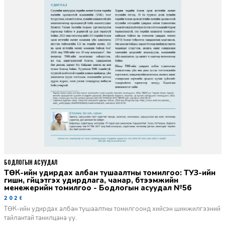
БОДЛОГЫН АСУУДАЛ
ТӨК-ийн удирдах албан тушаалтны томилгоо: ТУЗ-ийн
гишүүн, гүйцэтгэх удирдлага, чанар, бүтээмжийн
менежерийн томилгоо - Бодлогын асуудал №56
2026-06-02
ТӨК-ийн удирдах албан тушаалтны томилгоонд хийсэн шинжилгээний
тайлантай танилцана уу.