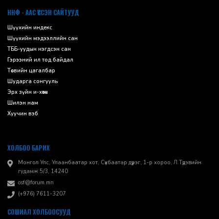
ННФ - ААС ҮҮССЭН САЙТУУД
Шүүхийн индекс
Шүүхийн мэдээллийн сан
ТББ-уудын нэгдсэн сан
Гэрээний ил тод байдал
Төсвийн цагалбар
Шударга сонгууль
Эрх зүйн и-хөтөч
Шилэн нам
Хуучин вэб
ХОЛБОО БАРИХ
Монгол Улс, Улаанбаатар хот, Сүхбаатар дүүрэг, 1-р хороо, ​Л.Түдэвийн
гудамж 5/3, 14240
osf@forum.mn
(+976) 7611-3207
СОШИАЛ ХОЛБООСУУД