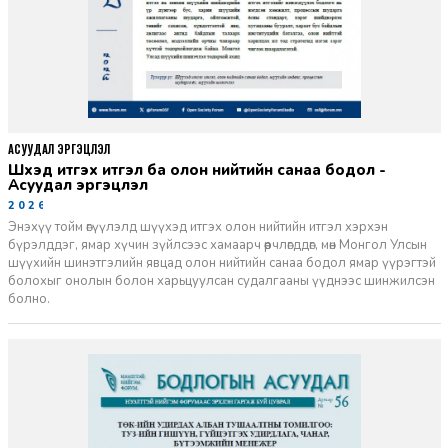
АСУУДАЛ ЭРГЭЦҮҮЛЭЛ
Шүүхэд итгэх итгэл ба олон нийтийн санаа бодол -
Асуудал эргэцүүлэл
2026-06-11
Энэхүү тойм өгүүлэлд шүүхэд итгэх олон нийтийн итгэл хэрхэн
бүрэлддэг, ямар хүчин зүйлсээс хамаарч өөрчлөгддөг, мөн Монгол Улсын
шүүхийн шинэтгэлийн явцад олон нийтийн санаа бодол ямар үүрэгтэй
болохыг онолын болон харьцуулсан судалгааны үүднээс шинжилсэн
болно.