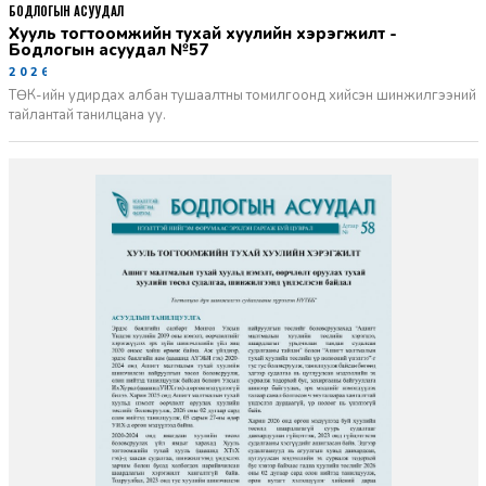
БОДЛОГЫН АСУУДАЛ
Хууль тогтоомжийн тухай хуулийн хэрэгжилт -
Бодлогын асуудал №57
2026-06-02
ТӨК-ийн удирдах албан тушаалтны томилгоонд хийсэн шинжилгээний
тайлантай танилцана уу.