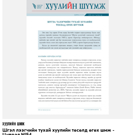
ХУУЛИЙН ШҮҮМЖ
Шүгэл үлээгчийн тухай хуулийн төсөлд өгөх шүүмж -
Цуврал №54