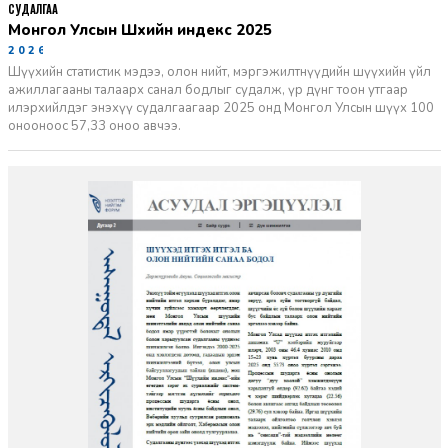
СУДАЛГАА
Монгол Улсын Шүүхийн индекс 2025
2026-06-11
Шүүхийн статистик мэдээ, олон нийт, мэргэжилтнүүдийн шүүхийн үйл
ажиллагааны талаарх санал бодлыг судалж, үр дүнг тоон утгаар
илэрхийлдэг энэхүү судалгаагаар 2025 онд Монгол Улсын шүүх 100
онооноос 57,33 оноо авчээ.