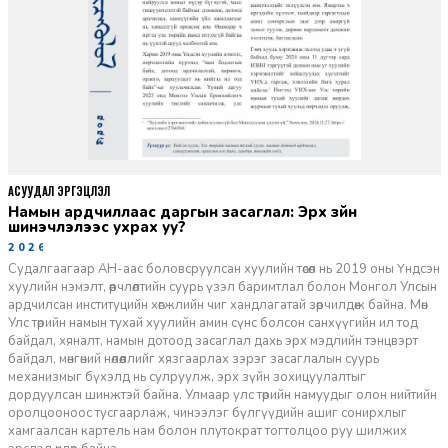
АСУУДАЛ ЭРГЭЦҮҮЛЭЛ
Намын ардчиллаас даргын засаглал: Эрх зүйн
шинэчлэлээс ухрах уу?
2026-07-08
Судалгаагаар АН-аас боловсруулсан хуулийн төсөл нь 2019 оны Үндсэн
хуулийн нэмэлт, өөрчлөлтийн суурь үзэл баримтлал болон Монгол Улсын
ардчилсан институцийн хөгжлийн чиг хандлагатай зөрчилдөж байна. Мөн
Улс төрийн намын тухай хуулийн амин сүнс болсон санхүүгийн ил тод
байдал, хяналт, намын дотоод засаглал дахь эрх мэдлийн тэнцвэрт
байдал, мөнгөний нөлөөллийг хязгаарлах зэрэг засаглалын суурь
механизмыг бүхэлд нь сулруулж, эрх зүйн зохицуулалтыг
дордуулсан шинжтэй байна. Улмаар улс төрийн намуудыг олон нийтийн
оролцооноос тусгаарлаж, чинээлэг бүлгүүдийн ашиг сонирхлыг
хамгаалсан картель нам болон плутократ тогтолцоо руу шилжих