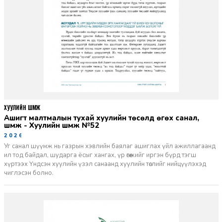
ХУУЛИЙН ШҮҮМЖ
Ашигт малтмалын тухай хуулийн төсөлд өгөх санал,
шүүмж - Хуулийн шүүмж №52
2026-06-29
Уг санал шүүмж нь газрын хэвлийн баялаг ашиглах үйл ажиллагаанд
ил тод байдал, шударга ёсыг хангах, үр өгөөжийг иргэн бүрд тэгш
хүртээх Үндсэн хуулийн үзэл санаанд хуулийн төслийг нийцүүлэхэд
чиглэсэн болно.