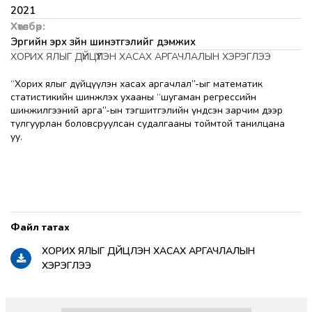
2021
Хөтөлбөр:
Эрүүгийн эрх зүйн шинэтгэлийг дэмжих
ХОРИХ ЯЛЫГ ДҮЙЦҮҮЛЭН ХАСАХ АРГАЧЛАЛЫН ХЭРЭГЛЭЭ
“Хорих ялыг дүйцүүлэн хасах аргачлал”-ыг математик
статистикийн шинжлэх ухааны “шугаман регрессийн
шинжилгээний арга”-ын тэгшитгэлийн үндсэн зарчим дээр
тулгуурлан боловсруулсан судалгааны тоймтой танилцана
уу.
ХОРИХ ЯЛЫГ ДҮЙЦҮҮЛЭН ХАСАХ АРГАЧЛАЛЫН
ХЭРЭГЛЭЭ