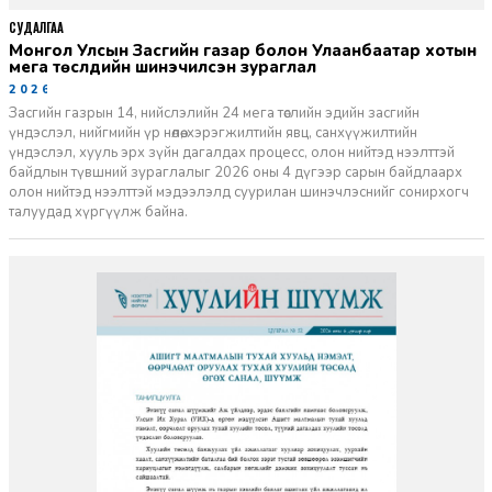
СУДАЛГАА
Монгол Улсын Засгийн газар болон Улаанбаатар хотын
мега төслүүдийн шинэчилсэн зураглал
2026-06-29
Засгийн газрын 14, нийслэлийн 24 мега төслийн эдийн засгийн
үндэслэл, нийгмийн үр нөлөө, хэрэгжилтийн явц, санхүүжилтийн
үндэслэл, хууль эрх зүйн дагалдах процесс, олон нийтэд нээлттэй
байдлын түвшний зураглалыг 2026 оны 4 дүгээр сарын байдлаарх
олон нийтэд нээлттэй мэдээлэлд суурилан шинэчлэснийг сонирхогч
талуудад хүргүүлж байна.