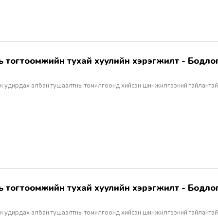
н удирдах албан тушаалтны томилгоонд хийсэн шинжилгээний тайлантай
н удирдах албан тушаалтны томилгоонд хийсэн шинжилгээний тайлантай