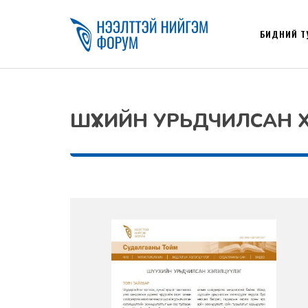
БИДНИЙ Т
ШҮҮХИЙН УРЬДЧИЛСАН Х