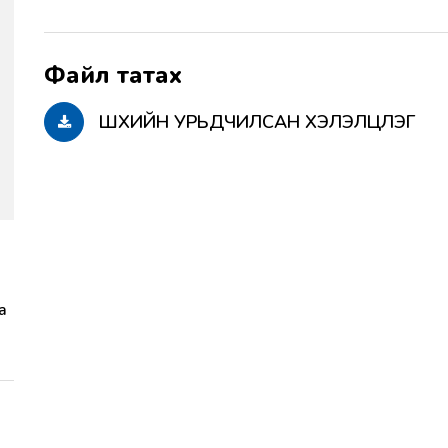
ШҮҮХИЙН УРЬДЧИЛСАН ХЭЛЭЛЦҮҮЛЭГ
а