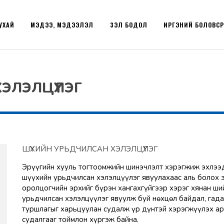
УХАЙ
МЭДЭЭ, МЭДЭЭЛЭЛ
ҮЗЭЛ БОДОЛ
ИРГЭНИЙ БОЛОВС
ЭЛЭЛЦҮҮЛЭГ
ШҮҮХИЙН УРЬДЧИЛСАН ХЭЛЭЛЦҮҮЛЭГ
Эрүүгийн хууль тогтоомжийн шинэчлэлт хэрэгжиж эхлээд
шүүхийн урьдчилсан хэлэлцүүлэг явуулахаас аль болох з
оролцогчийн эрхийг бүрэн хангахгүйгээр хэрэг хянан ш
урьдчилсан хэлэлцүүлэг явуулж буй нөхцөл байдал, гада
туршлагыг харьцуулан судалж үр дүнтэй хэрэгжүүлэх арг
судалгааг тоймлон хүргэж байна.