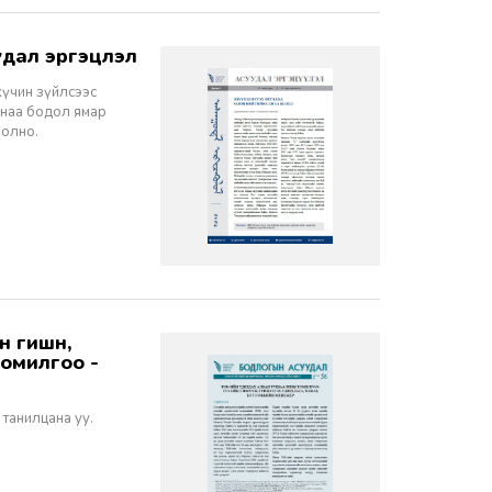
дал эргэцүүлэл
хүчин зүйлсээс
санаа бодол ямар
болно.
томилгоо -
 танилцана уу.