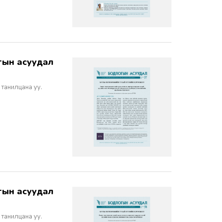
 танилцана уу.
 танилцана уу.