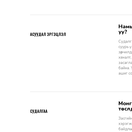
Намын ардчиллаас даргын засаглал: Эрх зүйн шинэчлэлээс ухрах
2026-07-08
уу?
АСУУДАЛ ЭРГЭЦҮҮЛЭЛ
Судалга
суурь 
зөрчилд
хяналт,
засагл
байна.
ашиг со
Монгол Улсын Засгийн газар болон Улаанбаатар хотын мега
2026-06-29
төсл
СУДАЛГАА
Засгийн
хэрэгжи
байдлы