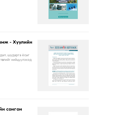
йдал, шударга ёсыг
 төслийг нийцүүлэхэд