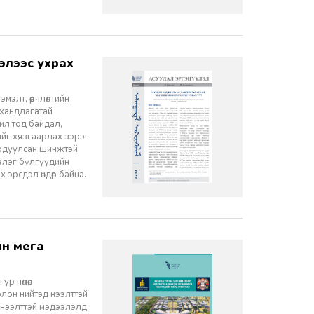
элт, өөрчлөлтийн
 хандлагатай
 ил тод байдал,
лийг хязгаарлах зэрэг
ордуулсан шинжтэй
ээлэг бүлгүүдийн
эрсдэл өндөр байна.
 нөлөө,
олон нийтэд нээлттэй
 нээлттэй мэдээлэлд