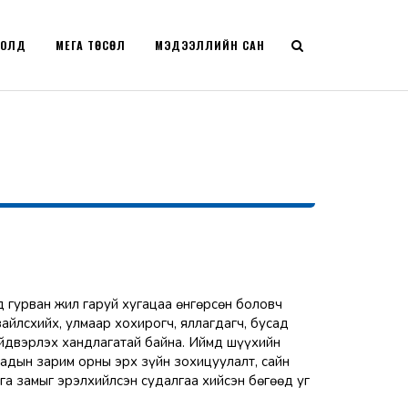
РОЛД
МЕГА ТӨСӨЛ
МЭДЭЭЛЛИЙН САН
 гурван жил гаруй хугацаа өнгөрсөн боловч
айлсхийх, улмаар хохирогч, яллагдагч, бусад
ийдвэрлэх хандлагатай байна. Иймд шүүхийн
адын зарим орны эрх зүйн зохицуулалт, сайн
а замыг эрэлхийлсэн судалгаа хийсэн бөгөөд уг