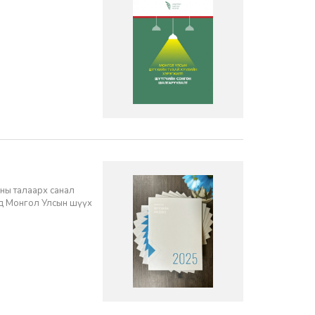
ны талаарх санал
нд Монгол Улсын шүүх