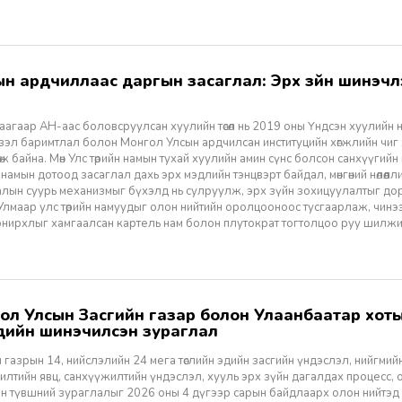
агаар АН-аас боловсруулсан хуулийн төсөл нь 2019 оны Үндсэн хуулийн нэм
үзэл баримтлал болон Монгол Улсын ардчилсан институцийн хөгжлийн чиг
өж байна. Мөн Улс төрийн намын тухай хуулийн амин сүнс болсон санхүүгийн
 намын дотоод засаглал дахь эрх мэдлийн тэнцвэрт байдал, мөнгөний нөлөөл
алын суурь механизмыг бүхэлд нь сулруулж, эрх зүйн зохицуулалтыг д
 Улмаар улс төрийн намуудыг олон нийтийн оролцооноос тусгаарлаж, чин
нирхлыг хамгаалсан картель нам болон плутократ тогтолцоо руу шилжих 
үүдийн шинэчилсэн зураглал
 газрын 14, нийслэлийн 24 мега төслийн эдийн засгийн үндэслэл, нийгмийн үр
лтийн явц, санхүүжилтийн үндэслэл, хууль эрх зүйн дагалдах процесс, 
н түвшний зураглалыг 2026 оны 4 дүгээр сарын байдлаарх олон нийтэд