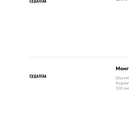
СУДАЛГАА
Мон
2026-06-11
СУДАЛГАА
Шүүхий
бодлыг
100 он