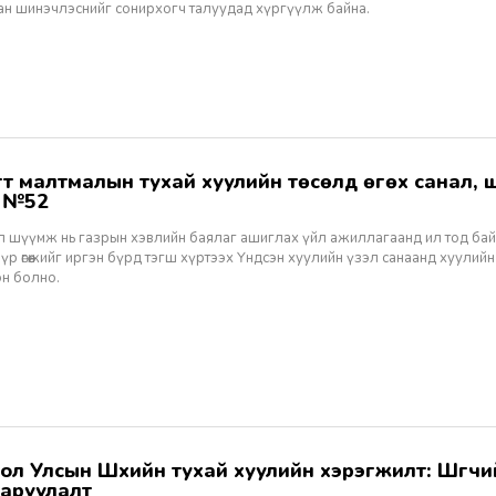
ан шинэчлэснийг сонирхогч талуудад хүргүүлж байна.
ж №52
ал шүүмж нь газрын хэвлийн баялаг ашиглах үйл ажиллагаанд ил тод ба
 үр өгөөжийг иргэн бүрд тэгш хүртээх Үндсэн хуулийн үзэл санаанд хуулийн
эн болно.
аруулалт