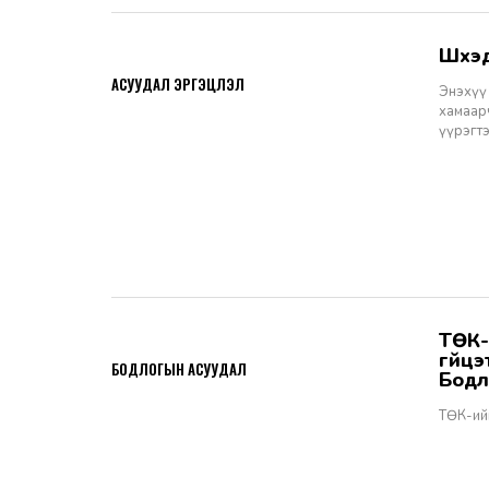
Шүү
2026-06-11
АСУУДАЛ ЭРГЭЦҮҮЛЭЛ
Энэхүү 
хамаарч
үүрэгт
ТӨК-ийн удирдах албан тушаалтны томилгоо: ТУЗ-ийн гишүүн,
2026-06-02
гүйц
БОДЛОГЫН АСУУДАЛ
Бодл
ТӨК-ий