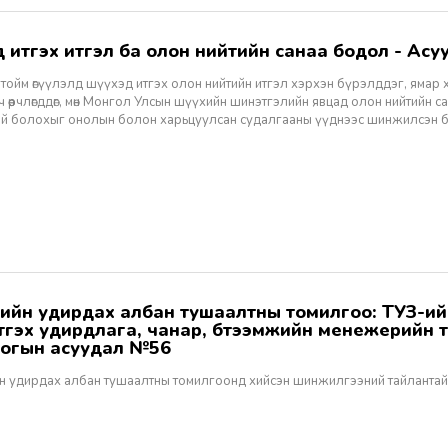
хэд итгэх итгэл ба олон нийтийн санаа бодол - Асуу
тойм өгүүлэлд шүүхэд итгэх олон нийтийн итгэл хэрхэн бүрэлддэг, ямар 
 өөрчлөгддөг, мөн Монгол Улсын шүүхийн шинэтгэлийн явцад олон нийтийн 
эй болохыг онолын болон харьцуулсан судалгааны үүднээс шинжилсэн 
этгэх удирдлага, чанар, бүтээмжийн менежерийн 
огын асуудал №56
н удирдах албан тушаалтны томилгоонд хийсэн шинжилгээний тайлантай