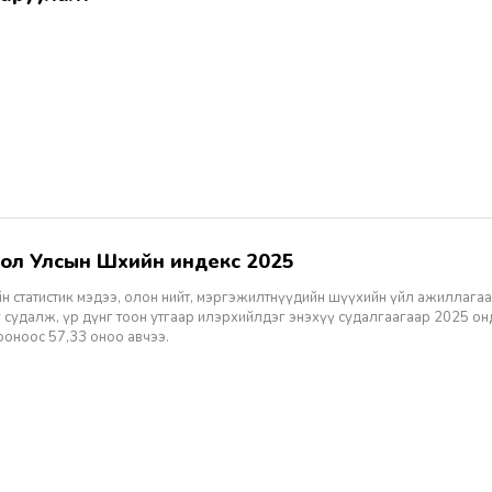
гол Улсын Шүүхийн индекс 2025
н статистик мэдээ, олон нийт, мэргэжилтнүүдийн шүүхийн үйл ажиллагаа
 судалж, үр дүнг тоон утгаар илэрхийлдэг энэхүү судалгаагаар 2025 о
ооноос 57,33 оноо авчээ.