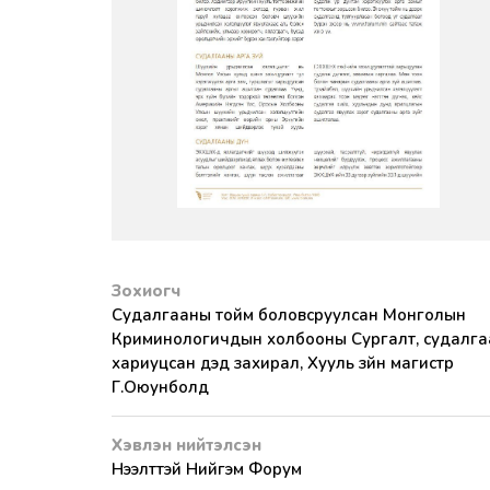
Зохиогч
Судалгааны тойм боловсруулсан Монголын
Криминологичдын холбооны Сургалт, судалга
хариуцсан дэд захирал, Хууль зүйн магистр
Г.Оюунболд
Хэвлэн нийтэлсэн
Нээлттэй Нийгэм Форум