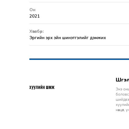
Он
2021
Хөтөлбөр:
Эрүүгийн эрх зүйн шинэтгэлийг дэмжих
Шү
2026-07-27
ХУУЛИЙН ШҮҮМЖ
Энэ оны
боловср
шийдвэр
хуулийн
нөхцөл,