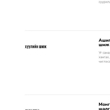
суурил
Ашигт малтмалын тухай хуулийн төсөлд өгөх санал, шүүмж - Хуулийн
2026-06-29
шүүм
ХУУЛИЙН ШҮҮМЖ
Уг сан
хангах,
чиглэс
Монгол Улсын Шүүхийн тухай хуулийн хэрэгжилт: Шүүгчийн сонгон
2026-06-19
шалг