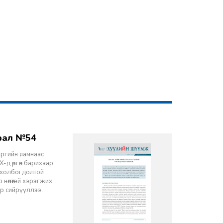
врал №54
эргийн яамнаас
-д өргөн барихаар
ч холбогдолтой
 нөлөөтэй хэрэгжих
ор сийрүүллээ.