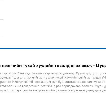
гэл үлээгчийн тухай хуулийн төсөлд өгөх шүүмж - Цу
 3-р сарын 25-ны өдөр Засгийн газрын хуралдаанаар Хууль зүй, дотоод х
уулсан “Шүгэл үлээгчийг хамгаалах тухай” хуулийн төслийг хэлэлцэн УИХ
лэлээ. Ийнхүү нийтийн эрх ашгийг зүй бус нөлөөллөөс хамгаалахад чухал а
 төсөл олон жил яригдсаны эцэст УИХ-д өргөн баригдахаар болжээ. Хууль үр
 учирч болох эрсдэлийн хувьд ач холбогдолтой гэж үзсэн асуудлуудыг д