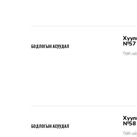
Хууль тогтоомжийн тухай хуулийн хэрэгжилт - Бодлогын асуудал
2026-06-02
№57
БОДЛОГЫН АСУУДАЛ
ТӨК-ий
Хууль тогтоомжийн тухай хуулийн хэрэгжилт - Бодлогын асуудал
2026-06-02
№58
БОДЛОГЫН АСУУДАЛ
ТӨК-ий