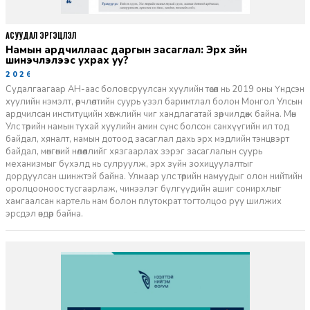
АСУУДАЛ ЭРГЭЦҮҮЛЭЛ
Намын ардчиллаас даргын засаглал: Эрх зүйн
шинэчлэлээс ухрах уу?
2026-07-08
Судалгаагаар АН-аас боловсруулсан хуулийн төсөл нь 2019 оны Үндсэн
хуулийн нэмэлт, өөрчлөлтийн суурь үзэл баримтлал болон Монгол Улсын
ардчилсан институцийн хөгжлийн чиг хандлагатай зөрчилдөж байна. Мөн
Улс төрийн намын тухай хуулийн амин сүнс болсон санхүүгийн ил тод
байдал, хяналт, намын дотоод засаглал дахь эрх мэдлийн тэнцвэрт
байдал, мөнгөний нөлөөллийг хязгаарлах зэрэг засаглалын суурь
механизмыг бүхэлд нь сулруулж, эрх зүйн зохицуулалтыг
дордуулсан шинжтэй байна. Улмаар улс төрийн намуудыг олон нийтийн
оролцооноос тусгаарлаж, чинээлэг бүлгүүдийн ашиг сонирхлыг
хамгаалсан картель нам болон плутократ тогтолцоо руу шилжих
эрсдэл өндөр байна.