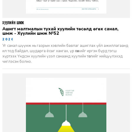
ХУУЛИЙН ШҮҮМЖ
Ашигт малтмалын тухай хуулийн төсөлд өгөх санал,
шүүмж - Хуулийн шүүмж №52
2026-06-29
Уг санал шүүмж нь газрын хэвлийн баялаг ашиглах үйл ажиллагаанд
ил тод байдал, шударга ёсыг хангах, үр өгөөжийг иргэн бүрд тэгш
хүртээх Үндсэн хуулийн үзэл санаанд хуулийн төслийг нийцүүлэхэд
чиглэсэн болно.