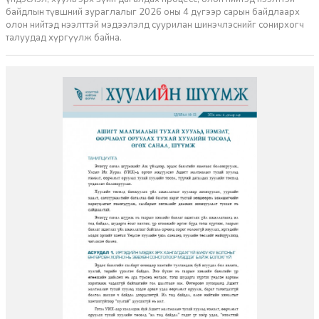
байдлын түвшний зураглалыг 2026 оны 4 дүгээр сарын байдлаарх
олон нийтэд нээлттэй мэдээлэлд суурилан шинэчлэснийг сонирхогч
талуудад хүргүүлж байна.