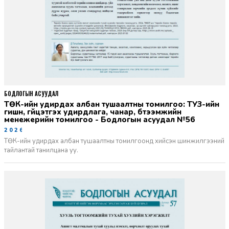
БОДЛОГЫН АСУУДАЛ
ТӨК-ийн удирдах албан тушаалтны томилгоо: ТУЗ-ийн
гишүүн, гүйцэтгэх удирдлага, чанар, бүтээмжийн
менежерийн томилгоо - Бодлогын асуудал №56
2026-06-02
ТӨК-ийн удирдах албан тушаалтны томилгоонд хийсэн шинжилгээний
тайлантай танилцана уу.