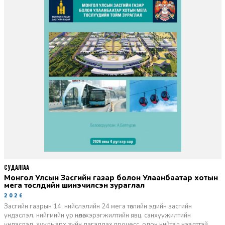
СУДАЛГАА
Монгол Улсын Засгийн газар болон Улаанбаатар хотын
мега төслүүдийн шинэчилсэн зураглал
2026-06-29
Засгийн газрын 14, нийслэлийн 24 мега төслийн эдийн засгийн
үндэслэл, нийгмийн үр нөлөө, хэрэгжилтийн явц, санхүүжилтийн
үндэслэл, хууль эрх зүйн дагалдах процесс, олон нийтэд нээлттэй