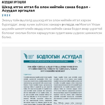
АСУУДАЛ ЭРГЭЦҮҮЛЭЛ
Шүүхэд итгэх итгэл ба олон нийтийн санаа бодол -
Асуудал эргэцүүлэл
2026-06-11
Энэхүү тойм өгүүлэлд шүүхэд итгэх олон нийтийн итгэл хэрхэн
бүрэлддэг, ямар хүчин зүйлсээс хамаарч өөрчлөгддөг, мөн Монгол Улсын
шүүхийн шинэтгэлийн явцад олон нийтийн санаа бодол ямар үүрэгтэй
болохыг онолын болон харьцуулсан судалгааны үүднээс шинжилсэн
болно.