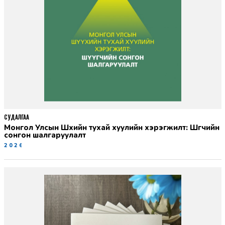
СУДАЛГАА
Монгол Улсын Шүүхийн тухай хуулийн хэрэгжилт: Шүүгчийн
сонгон шалгаруулалт
2026-06-19