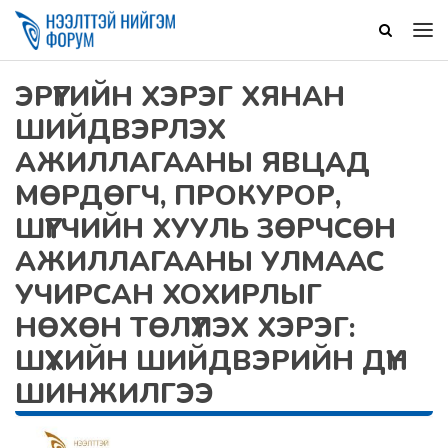
ЭРҮҮГИЙН ХЭРЭГ ХЯНАН
ШИЙДВЭРЛЭХ
АЖИЛЛАГААНЫ ЯВЦАД
МӨРДӨГЧ, ПРОКУРОР,
ШҮҮГЧИЙН ХУУЛЬ ЗӨРЧСӨН
АЖИЛЛАГААНЫ УЛМААС
УЧИРСАН ХОХИРЛЫГ
НӨХӨН ТӨЛҮҮЛЭХ ХЭРЭГ:
ШҮҮХИЙН ШИЙДВЭРИЙН ДҮН
ШИНЖИЛГЭЭ