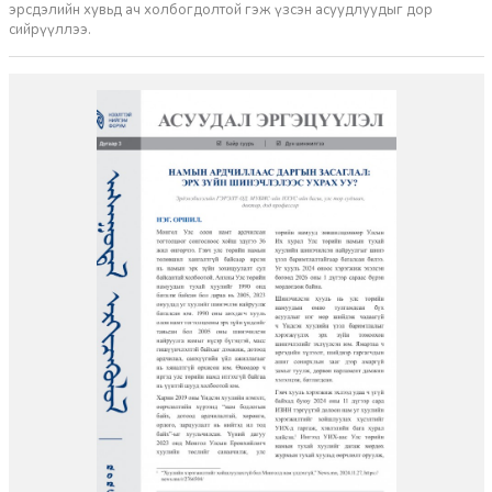
эрсдэлийн хувьд ач холбогдолтой гэж үзсэн асуудлуудыг дор
сийрүүллээ.