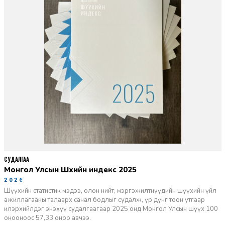
СУДАЛГАА
Монгол Улсын Шүүхийн индекс 2025
2026-06-11
Шүүхийн статистик мэдээ, олон нийт, мэргэжилтнүүдийн шүүхийн үйл
ажиллагааны талаарх санал бодлыг судалж, үр дүнг тоон утгаар
илэрхийлдэг энэхүү судалгаагаар 2025 онд Монгол Улсын шүүх 100
онооноос 57,33 оноо авчээ.