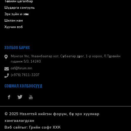
Төсвийн цагалбар
Шударга сонгууль
Эрх зүйн и-хөтөч
Шилэн нам
Хуучин вэб
ХОЛБОО БАРИХ
Монгол Улс, Улаанбаатар хот, Сүхбаатар дүүрэг, 1-р хороо, ​Л.Түдэвийн
гудамж 5/3, 14240
osf@forum.mn
(+976) 7611-3207
СОШИАЛ ХОЛБООСУУД
© 2025 Нээлттэй нийгэм форум, бүх эрх хуулиар
хамгаалагдсан
Вэб сайт
ыг:
Грийн софт ХХК