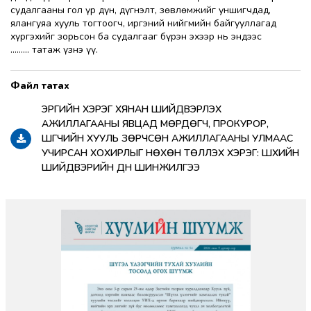
судалгааны гол үр дүн, дүгнэлт, зөвлөмжийг уншигчдад,
ялангуяа хууль тогтоогч, иргэний нийгмийн байгууллагад
хүргэхийг зорьсон ба судалгааг бүрэн эхээр нь эндээс
......... татаж үзнэ үү.
ЭРҮҮГИЙН ХЭРЭГ ХЯНАН ШИЙДВЭРЛЭХ
АЖИЛЛАГААНЫ ЯВЦАД МӨРДӨГЧ, ПРОКУРОР,
ШҮҮГЧИЙН ХУУЛЬ ЗӨРЧСӨН АЖИЛЛАГААНЫ УЛМААС
УЧИРСАН ХОХИРЛЫГ НӨХӨН ТӨЛҮҮЛЭХ ХЭРЭГ: ШҮҮХИЙН
ШИЙДВЭРИЙН ДҮН ШИНЖИЛГЭЭ