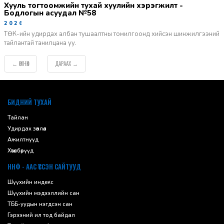
Хууль тогтоомжийн тухай хуулийн хэрэгжилт -
Бодлогын асуудал №58
2026-06-02
ТӨК-ийн удирдах албан тушаалтны томилгоонд хийсэн шинжилгээний
тайлантай танилцана уу.
ӨМНӨХ
ДАРААХ
←
→
default
БИДНИЙ ТУХАЙ
Тайлан
Удирдах зөвлөл
Ажилтнууд
Хөтөлбөрүүд
ННФ - ААС ҮҮССЭН САЙТУУД
Шүүхийн индекс
Шүүхийн мэдээллийн сан
ТББ-уудын нэгдсэн сан
Гэрээний ил тод байдал