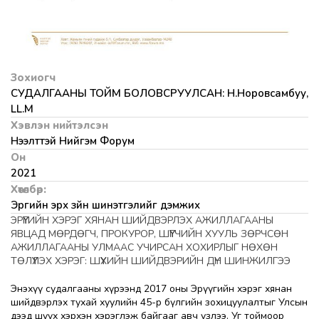
Зохиогч
СУДАЛГААНЫ ТОЙМ БОЛОВСРУУЛСАН: Н.Норовсамбуу,
LL.M
Хэвлэн нийтэлсэн
Нээлттэй Нийгэм Форум
Он
2021
Хөтөлбөр:
Эрүүгийн эрх зүйн шинэтгэлийг дэмжих
ЭРҮҮГИЙН ХЭРЭГ ХЯНАН ШИЙДВЭРЛЭХ АЖИЛЛАГААНЫ
ЯВЦАД МӨРДӨГЧ, ПРОКУРОР, ШҮҮГЧИЙН ХУУЛЬ ЗӨРЧСӨН
АЖИЛЛАГААНЫ УЛМААС УЧИРСАН ХОХИРЛЫГ НӨХӨН
ТӨЛҮҮЛЭХ ХЭРЭГ: ШҮҮХИЙН ШИЙДВЭРИЙН ДҮН ШИНЖИЛГЭЭ
Энэхүү судалгааны хүрээнд 2017 оны Эрүүгийн хэрэг хянан
шийдвэрлэх тухай хуулийн 45-р бүлгийн зохицуулалтыг Улсын
дээд шүүх хэрхэн хэрэглэж байгааг авч үзлээ. Уг тоймоор