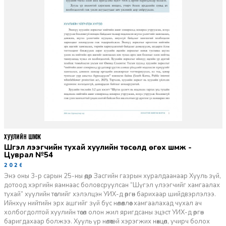
ХУУЛИЙН ШҮҮМЖ
Шүгэл үлээгчийн тухай хуулийн төсөлд өгөх шүүмж -
Цуврал №54
2026-07-27
Энэ оны 3-р сарын 25-ны өдөр Засгийн газрын хуралдаанаар Хууль зүй,
дотоод хэргийн яамнаас боловсруулсан “Шүгэл үлээгчийг хамгаалах
тухай” хуулийн төслийг хэлэлцэн УИХ-д өргөн барихаар шийдвэрлэлээ.
Ийнхүү нийтийн эрх ашгийг зүй бус нөлөөллөөс хамгаалахад чухал ач
холбогдолтой хуулийн төсөл олон жил яригдсаны эцэст УИХ-д өргөн
баригдахаар болжээ. Хууль үр нөлөөтэй хэрэгжих нөхцөл, учирч болох