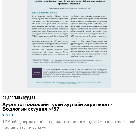
БОДЛОГЫН АСУУДАЛ
Хууль тогтоомжийн тухай хуулийн хэрэгжилт -
Бодлогын асуудал №57
2026-06-02
ТӨК-ийн удирдах албан тушаалтны томилгоонд хийсэн шинжилгээний
тайлантай танилцана уу.