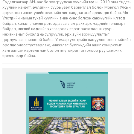
Судалгаагаар АН-аас боловсруулсан хуулийн төсөл нь 2019 оны Үндсэн
хуулийн нэмэлт, өөрчлөлтийн суурь үзэл баримтлал болон Монгол Улсын
ардчилсан институцийн хөгжлийн чиг хандлагатай зөрчилдөж байна. Мөн
Улс төрийн намын тухай хуулийн амин сүнс болсон санхүүгийн ил тод
байдал, хяналт, намын дотоод засаглал дахь эрх мэдлийн тэнцвэрт
байдал, мөнгөний нөлөөллийг хязгаарлах зэрэг засаглалын суурь
механизмыг бүхэлд нь сулруулж, эрх зүйн зохицуулалтыг
дордуулсан шинжтэй байна. Улмаар улс төрийн намуудыг олон нийтийн
оролцооноос тусгаарлаж, чинээлэг бүлгүүдийн ашиг сонирхлыг
хамгаалсан картель нам болон плутократ тогтолцоо руу шилжих
эрсдэл өндөр байна.