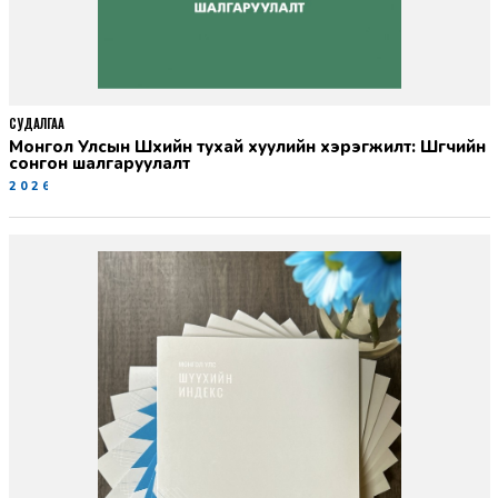
СУДАЛГАА
Монгол Улсын Шүүхийн тухай хуулийн хэрэгжилт: Шүүгчийн
сонгон шалгаруулалт
2026-06-19