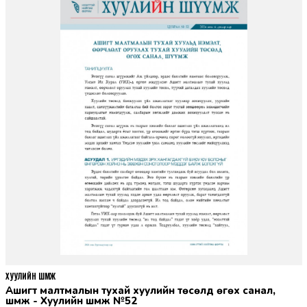
ХУУЛИЙН ШҮҮМЖ
Ашигт малтмалын тухай хуулийн төсөлд өгөх санал,
шүүмж - Хуулийн шүүмж №52