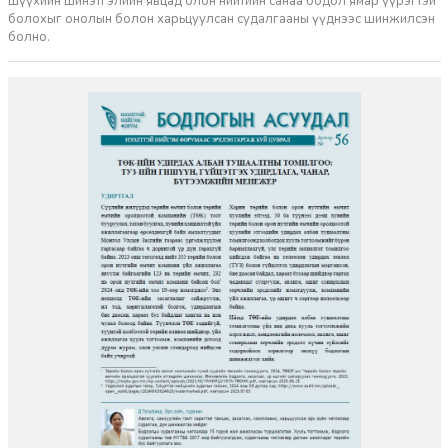
шүүхийн шинэтгэлийн явцад олон нийтийн санаа бодол ямар үүрэгтэй
болохыг онолын болон харьцуулсан судалгааны үүднээс шинжилсэн
болно.