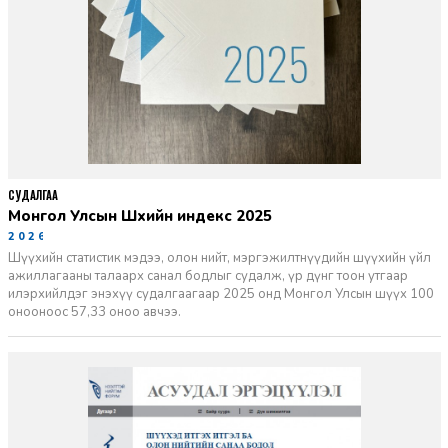
СУДАЛГАА
Монгол Улсын Шүүхийн индекс 2025
2026-06-11
Шүүхийн статистик мэдээ, олон нийт, мэргэжилтнүүдийн шүүхийн үйл
ажиллагааны талаарх санал бодлыг судалж, үр дүнг тоон утгаар
илэрхийлдэг энэхүү судалгаагаар 2025 онд Монгол Улсын шүүх 100
онооноос 57,33 оноо авчээ.