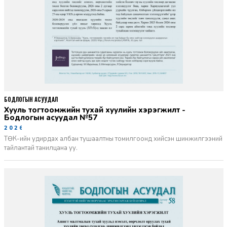
БОДЛОГЫН АСУУДАЛ
Хууль тогтоомжийн тухай хуулийн хэрэгжилт -
Бодлогын асуудал №57
2026-06-02
ТӨК-ийн удирдах албан тушаалтны томилгоонд хийсэн шинжилгээний
тайлантай танилцана уу.