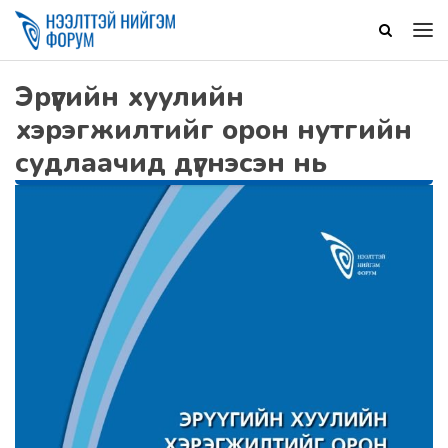
Эрүүгийн хуулийн
хэрэгжилтийг орон нутгийн
судлаачид дүгнэсэн нь