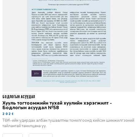
БОДЛОГЫН АСУУДАЛ
Хууль тогтоомжийн тухай хуулийн хэрэгжилт -
Бодлогын асуудал №58
2026-06-02
ТӨК-ийн удирдах албан тушаалтны томилгоонд хийсэн шинжилгээний
тайлантай танилцана уу.