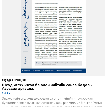
АСУУДАЛ ЭРГЭЦҮҮЛЭЛ
Шүүхэд итгэх итгэл ба олон нийтийн санаа бодол -
Асуудал эргэцүүлэл
2026-06-11
Энэхүү тойм өгүүлэлд шүүхэд итгэх олон нийтийн итгэл хэрхэн
бүрэлддэг, ямар хүчин зүйлсээс хамаарч өөрчлөгддөг, мөн Монгол Улсын