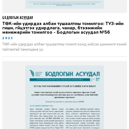
БОДЛОГЫН АСУУДАЛ
ТӨК-ийн удирдах албан тушаалтны томилгоо: ТУЗ-ийн
гишүүн, гүйцэтгэх удирдлага, чанар, бүтээмжийн
менежерийн томилгоо - Бодлогын асуудал №56
2026-06-02
ТӨК-ийн удирдах албан тушаалтны томилгоонд хийсэн шинжилгээний
тайлантай танилцана уу.