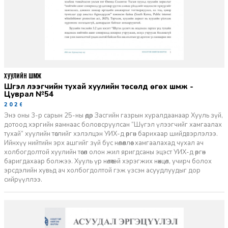
ХУУЛИЙН ШҮҮМЖ
Шүгэл үлээгчийн тухай хуулийн төсөлд өгөх шүүмж -
Цуврал №54
2026-07-27
Энэ оны 3-р сарын 25-ны өдөр Засгийн газрын хуралдаанаар Хууль зүй,
дотоод хэргийн яамнаас боловсруулсан “Шүгэл үлээгчийг хамгаалах
тухай” хуулийн төслийг хэлэлцэн УИХ-д өргөн барихаар шийдвэрлэлээ.
Ийнхүү нийтийн эрх ашгийг зүй бус нөлөөллөөс хамгаалахад чухал ач
холбогдолтой хуулийн төсөл олон жил яригдсаны эцэст УИХ-д өргөн
баригдахаар болжээ. Хууль үр нөлөөтэй хэрэгжих нөхцөл, учирч болох
эрсдэлийн хувьд ач холбогдолтой гэж үзсэн асуудлуудыг дор
сийрүүллээ.