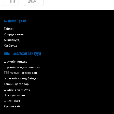
ӨМНӨХ
ДАРААХ
←
→
default
БИДНИЙ ТУХАЙ
Тайлан
Удирдах зөвлөл
Ажилтнууд
Хөтөлбөрүүд
ННФ - ААС ҮҮССЭН САЙТУУД
Шүүхийн индекс
Шүүхийн мэдээллийн сан
ТББ-уудын нэгдсэн сан
Гэрээний ил тод байдал
Төсвийн цагалбар
Шударга сонгууль
Эрх зүйн и-хөтөч
Шилэн нам
Хуучин вэб