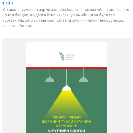
2026-06-29
Уг санал шүүмж нь газрын хэвлийн баялаг ашиглах үйл ажиллагаанд
ил тод байдал, шударга ёсыг хангах, үр өгөөжийг иргэн бүрд тэгш
хүртээх Үндсэн хуулийн үзэл санаанд хуулийн төслийг нийцүүлэхэд
чиглэсэн болно.