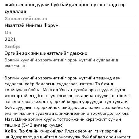
шийтгэл оногдуулж буй байдал орон нутагт” сэдвээр
судаллаа.
Хэвлэн нийтэлсэн
Нээлттэй Нийгэм Форум
Он
2021
Хөтөлбөр:
Эрүүгийн эрх зүйн шинэтгэлийг дэмжих
Эрүүгийн хуулийн хэрэгжилтийг орон нутгийн судлаачид
дүгнэсэн нь
Эрүүгийн хуулийн хэрэгжилтийг орон нутгийн түвшинд авч
судалсан хоёр бодлогын судалгааг нэгтгэн Та бүхэнд
толилуулж байна. Монгол Улсын тухайд өргөн уудам нутаг
дэвсгэртэй, дэд бүтэц сул хөгжсөн нь аливаа хууль тогтоомж
нэг мөр хэрэгжихэд тодорхой хүндрэл учруулдаг тул тулгарч
буй асуудлыг тодорхойлох, шийдэх арга замыг эрэлхийлэхэд
энэ чиглэлийн судалгаа шинжилгээний ач холбогдол их юм.
Нэг.
Шинэ эрүүгийн хууль, тогтоомжийн хэрэгжилт сумын
түвшинд (5-42 дугаар хуудас)
Хоёр.
Гэр бүлийн хүчирхийлэл үйлдэх зөрчил, гэмт хэргийн
шийдвэрлэлт, ял шийтгэл оногдуулж буй байдал орон нутагт