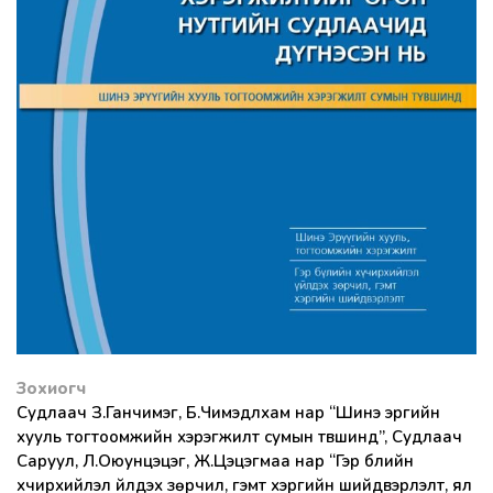
Зохиогч
Судлаач З.Ганчимэг, Б.Чимэдлхам нар “Шинэ эрүүгийн
хууль тогтоомжийн хэрэгжилт сумын түвшинд”, Судлаач
Саруул, Л.Оюунцэцэг, Ж.Цэцэгмаа нар “Гэр бүлийн
хүчирхийлэл үйлдэх зөрчил, гэмт хэргийн шийдвэрлэлт, ял