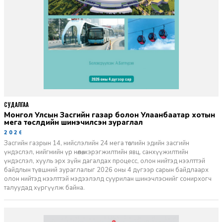
СУДАЛГАА
Монгол Улсын Засгийн газар болон Улаанбаатар хотын
мега төслүүдийн шинэчилсэн зураглал
2026-06-29
Засгийн газрын 14, нийслэлийн 24 мега төслийн эдийн засгийн
үндэслэл, нийгмийн үр нөлөө, хэрэгжилтийн явц, санхүүжилтийн
үндэслэл, хууль эрх зүйн дагалдах процесс, олон нийтэд нээлттэй
байдлын түвшний зураглалыг 2026 оны 4 дүгээр сарын байдлаарх
олон нийтэд нээлттэй мэдээлэлд суурилан шинэчлэснийг сонирхогч
талуудад хүргүүлж байна.