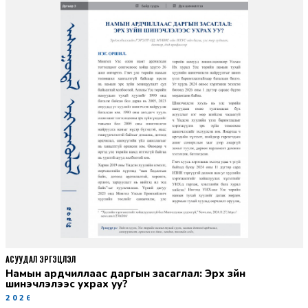
АСУУДАЛ ЭРГЭЦҮҮЛЭЛ
Намын ардчиллаас даргын засаглал: Эрх зүйн
шинэчлэлээс ухрах уу?
2026-07-08