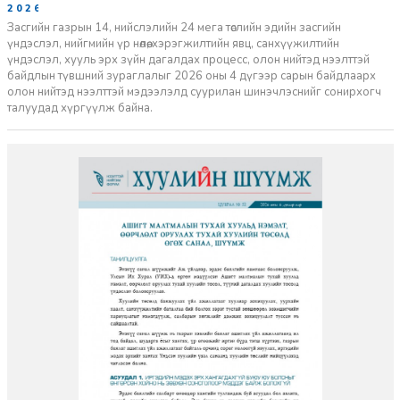
2026-06-29
Засгийн газрын 14, нийслэлийн 24 мега төслийн эдийн засгийн
үндэслэл, нийгмийн үр нөлөө, хэрэгжилтийн явц, санхүүжилтийн
үндэслэл, хууль эрх зүйн дагалдах процесс, олон нийтэд нээлттэй
байдлын түвшний зураглалыг 2026 оны 4 дүгээр сарын байдлаарх
олон нийтэд нээлттэй мэдээлэлд суурилан шинэчлэснийг сонирхогч
талуудад хүргүүлж байна.