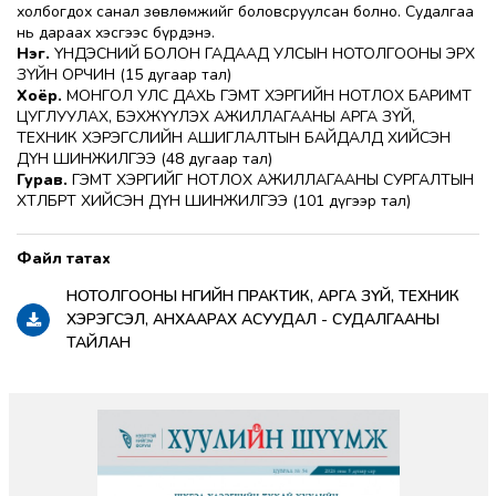
холбогдох санал зөвлөмжийг боловсруулсан болно. Судалгаа
нь дараах хэсгээс бүрдэнэ.
Нэг.
ҮНДЭСНИЙ БОЛОН ГАДААД УЛСЫН НОТОЛГООНЫ ЭРХ
ЗҮЙН ОРЧИН (15 дугаар тал)
Хоёр.
МОНГОЛ УЛС ДАХЬ ГЭМТ ХЭРГИЙН НОТЛОХ БАРИМТ
ЦУГЛУУЛАХ, БЭХЖҮҮЛЭХ АЖИЛЛАГААНЫ АРГА ЗҮЙ,
ТЕХНИК ХЭРЭГСЛИЙН АШИГЛАЛТЫН БАЙДАЛД ХИЙСЭН
ДҮН ШИНЖИЛГЭЭ (48 дугаар тал)
Гурав.
ГЭМТ ХЭРГИЙГ НОТЛОХ АЖИЛЛАГААНЫ СУРГАЛТЫН
ХӨТӨЛБӨРТ ХИЙСЭН ДҮН ШИНЖИЛГЭЭ (101 дүгээр тал)
НОТОЛГООНЫ ӨНӨӨГИЙН ПРАКТИК, АРГА ЗҮЙ, ТЕХНИК
ХЭРЭГСЭЛ, АНХААРАХ АСУУДАЛ - СУДАЛГААНЫ
ТАЙЛАН