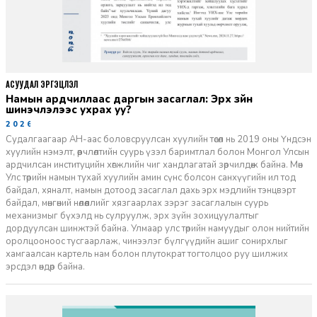
АСУУДАЛ ЭРГЭЦҮҮЛЭЛ
Намын ардчиллаас даргын засаглал: Эрх зүйн
шинэчлэлээс ухрах уу?
2026-07-08
Судалгаагаар АН-аас боловсруулсан хуулийн төсөл нь 2019 оны Үндсэн
хуулийн нэмэлт, өөрчлөлтийн суурь үзэл баримтлал болон Монгол Улсын
ардчилсан институцийн хөгжлийн чиг хандлагатай зөрчилдөж байна. Мөн
Улс төрийн намын тухай хуулийн амин сүнс болсон санхүүгийн ил тод
байдал, хяналт, намын дотоод засаглал дахь эрх мэдлийн тэнцвэрт
байдал, мөнгөний нөлөөллийг хязгаарлах зэрэг засаглалын суурь
механизмыг бүхэлд нь сулруулж, эрх зүйн зохицуулалтыг
дордуулсан шинжтэй байна. Улмаар улс төрийн намуудыг олон нийтийн
оролцооноос тусгаарлаж, чинээлэг бүлгүүдийн ашиг сонирхлыг
хамгаалсан картель нам болон плутократ тогтолцоо руу шилжих
эрсдэл өндөр байна.