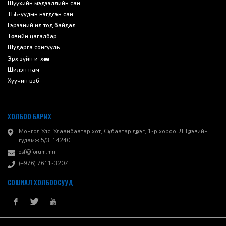
Шүүхийн мэдээллийн сан
ТББ-уудын нэгдсэн сан
Гэрээний ил тод байдал
Төсвийн цагалбар
Шударга сонгууль
Эрх зүйн и-хөтөч
Шилэн нам
Хуучин вэб
ХОЛБОО БАРИХ
Монгол Улс, Улаанбаатар хот, Сүхбаатар дүүрэг, 1-р хороо, ​Л.Түдэвийн
гудамж 5/3, 14240
osf@forum.mn
(+976) 7611-3207
СОШИАЛ ХОЛБООСУУД