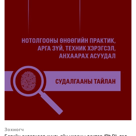
Зохиогч