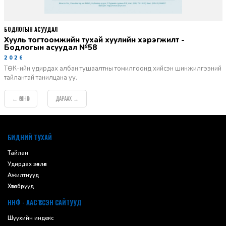
БОДЛОГЫН АСУУДАЛ
Хууль тогтоомжийн тухай хуулийн хэрэгжилт -
Бодлогын асуудал №58
2026-06-02
ТӨК-ийн удирдах албан тушаалтны томилгоонд хийсэн шинжилгээний
тайлантай танилцана уу.
ӨМНӨХ
ДАРААХ
←
→
default
БИДНИЙ ТУХАЙ
Тайлан
Удирдах зөвлөл
Ажилтнууд
Хөтөлбөрүүд
ННФ - ААС ҮҮССЭН САЙТУУД
Шүүхийн индекс