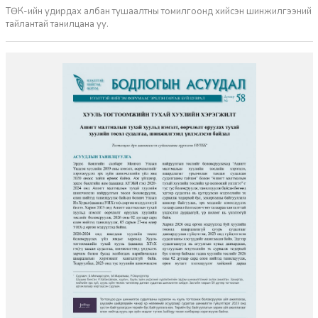
ТӨК-ийн удирдах албан тушаалтны томилгоонд хийсэн шинжилгээний
тайлантай танилцана уу.