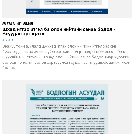
АСУУДАЛ ЭРГЭЦҮҮЛЭЛ
Шүүхэд итгэх итгэл ба олон нийтийн санаа бодол -
Асуудал эргэцүүлэл
2026-06-11
Энэхүү тойм өгүүлэлд шүүхэд итгэх олон нийтийн итгэл хэрхэн
бүрэлддэг, ямар хүчин зүйлсээс хамаарч өөрчлөгддөг, мөн Монгол Улсын
шүүхийн шинэтгэлийн явцад олон нийтийн санаа бодол ямар үүрэгтэй
болохыг онолын болон харьцуулсан судалгааны үүднээс шинжилсэн
болно.