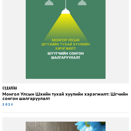
СУДАЛГАА
Монгол Улсын Шүүхийн тухай хуулийн хэрэгжилт: Шүүгчийн
сонгон шалгаруулалт
2026-06-19