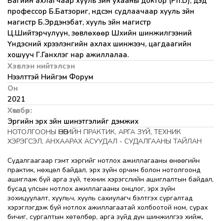
Багийн ахлагчаар хууль зүйн ухааны доктор (Ph.D), дэд
профессор Б.Батзориг, үндсэн судлаачаар хууль зүйн
магистр Б.Эрдэнэбат, хууль зүйн магистр
Ц.Шийтэрчулуун, зөвлөхөөр Шүүхийн шинжилгээний
Үндэсний хүрээлэнгийн ахлах шинжээч, цагдаагийн
хошууч Г.Ганхүлэг нар ажиллалаа.
Хэвлэн нийтэлсэн
Нээлттэй Нийгэм Форум
Он
2021
Хөтөлбөр:
Эрүүгийн эрх зүйн шинэтгэлийг дэмжих
НОТОЛГООНЫ ӨНӨӨГИЙН ПРАКТИК, АРГА ЗҮЙ, ТЕХНИК
ХЭРЭГСЭЛ, АНХААРАХ АСУУДАЛ - СУДАЛГААНЫ ТАЙЛАН
Судалгаагаар гэмт хэргийг нотлох ажиллагааны өнөөгийн
практик, нөхцөл байдал, эрх зүйн орчин болон нотолгоонд
ашиглаж буй арга зүй, техник хэрэгслийн ашиглалтын байдал,
бусад улсын нотлох ажиллагааны онцлог, эрх зүйн
зохицуулалт, хуульч, хууль сахиулагч бэлтгэх сургалтад
хэрэглэгдэж буй нотлох ажиллагаатай холбоотой ном, сурах
бичиг, сургалтын хөтөлбөр, арга зүйд дүн шинжилгээ хийж,