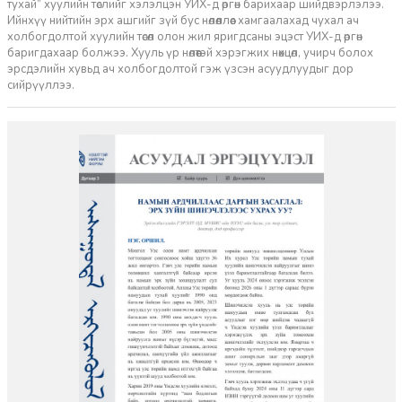
тухай” хуулийн төслийг хэлэлцэн УИХ-д өргөн барихаар шийдвэрлэлээ.
Ийнхүү нийтийн эрх ашгийг зүй бус нөлөөллөөс хамгаалахад чухал ач
холбогдолтой хуулийн төсөл олон жил яригдсаны эцэст УИХ-д өргөн
баригдахаар болжээ. Хууль үр нөлөөтэй хэрэгжих нөхцөл, учирч болох
эрсдэлийн хувьд ач холбогдолтой гэж үзсэн асуудлуудыг дор
сийрүүллээ.