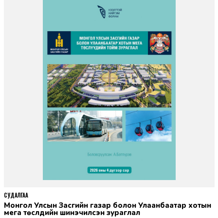
СУДАЛГАА
Монгол Улсын Засгийн газар болон Улаанбаатар хотын
мега төслүүдийн шинэчилсэн зураглал