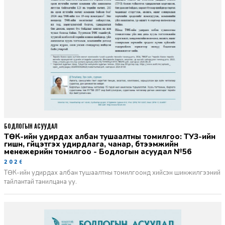
БОДЛОГЫН АСУУДАЛ
ТӨК-ийн удирдах албан тушаалтны томилгоо: ТУЗ-ийн
гишүүн, гүйцэтгэх удирдлага, чанар, бүтээмжийн
менежерийн томилгоо - Бодлогын асуудал №56
2026-06-02
ТӨК-ийн удирдах албан тушаалтны томилгоонд хийсэн шинжилгээний
тайлантай танилцана уу.