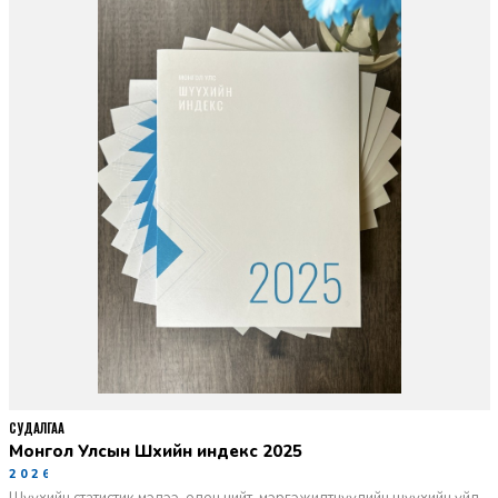
СУДАЛГАА
Монгол Улсын Шүүхийн индекс 2025
2026-06-11
Шүүхийн статистик мэдээ, олон нийт, мэргэжилтнүүдийн шүүхийн үйл