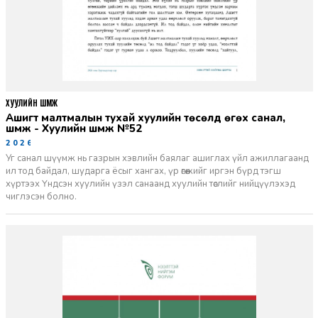
ХУУЛИЙН ШҮҮМЖ
Ашигт малтмалын тухай хуулийн төсөлд өгөх санал,
шүүмж - Хуулийн шүүмж №52
2026-06-29
Уг санал шүүмж нь газрын хэвлийн баялаг ашиглах үйл ажиллагаанд
ил тод байдал, шударга ёсыг хангах, үр өгөөжийг иргэн бүрд тэгш
хүртээх Үндсэн хуулийн үзэл санаанд хуулийн төслийг нийцүүлэхэд
чиглэсэн болно.