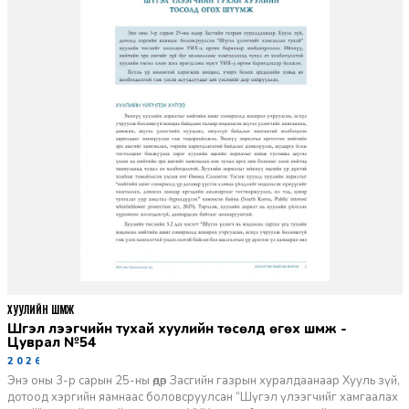
ХУУЛИЙН ШҮҮМЖ
Шүгэл үлээгчийн тухай хуулийн төсөлд өгөх шүүмж -
Цуврал №54
2026-07-27
Энэ оны 3-р сарын 25-ны өдөр Засгийн газрын хуралдаанаар Хууль зүй,
дотоод хэргийн яамнаас боловсруулсан “Шүгэл үлээгчийг хамгаалах