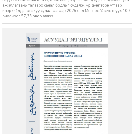
ажиллагааны талаарх санал бодлыг судалж, үр дүнг тоон утгаар
илэрхийлдэг энэхүү судалгаагаар 2025 онд Монгол Улсын шүүх 100
онооноос 57,33 оноо авчээ.