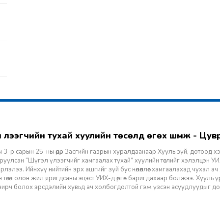
гэл үлээгчийн тухай хуулийн төсөлд өгөх шүүмж - Цу
 3-р сарын 25-ны өдөр Засгийн газрын хуралдаанаар Хууль зүй, дотоод х
уулсан “Шүгэл үлээгчийг хамгаалах тухай” хуулийн төслийг хэлэлцэн УИХ
лэлээ. Ийнхүү нийтийн эрх ашгийг зүй бус нөлөөллөөс хамгаалахад чухал а
 төсөл олон жил яригдсаны эцэст УИХ-д өргөн баригдахаар болжээ. Хууль үр
 учирч болох эрсдэлийн хувьд ач холбогдолтой гэж үзсэн асуудлуудыг д