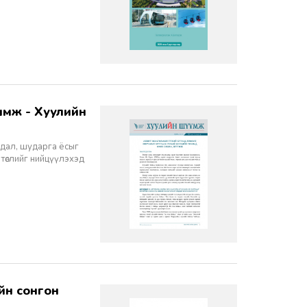
йдал, шударга ёсыг
 төслийг нийцүүлэхэд