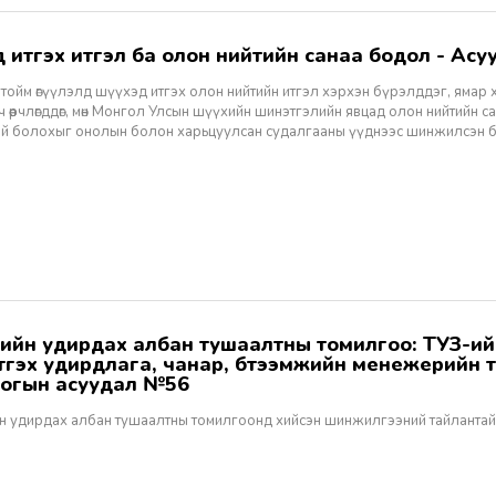
хэд итгэх итгэл ба олон нийтийн санаа бодол - Асуу
тойм өгүүлэлд шүүхэд итгэх олон нийтийн итгэл хэрхэн бүрэлддэг, ямар 
 өөрчлөгддөг, мөн Монгол Улсын шүүхийн шинэтгэлийн явцад олон нийтийн 
эй болохыг онолын болон харьцуулсан судалгааны үүднээс шинжилсэн 
этгэх удирдлага, чанар, бүтээмжийн менежерийн 
огын асуудал №56
н удирдах албан тушаалтны томилгоонд хийсэн шинжилгээний тайлантай