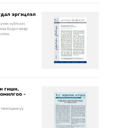
дал эргэцүүлэл
хүчин зүйлсээс
санаа бодол ямар
болно.
томилгоо -
 танилцана уу.