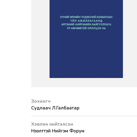
Зохиогч
Судлаач Л.Галбаатар
Хэвлэн нийтэлсэн
Нээлттэй Нийгэм Форум