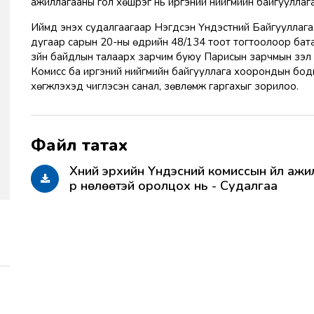
ажиллагааны гол хөшүүрэг нь иргэний нийгмийн байгуулла
Иймд энэхүү судалгаагаар Нэгдсэн Үндэстний Байгууллаг
дугаар сарын 20-ны өдрийн 48/134 тоот тогтоолоор бата
зүйн байдлын талаарх зарчим буюу Парисын зарчмын үзэл 
Комисс ба иргэний нийгмийн байгууллага хоорондын бодито
хөгжүүлэхэд чиглэсэн санал, зөвлөмж гаргахыг зорилоо.
Хүний эрхийн Үндэсний комиссын үйл аж
үр нөлөөтэй оролцох нь - Судалгаа