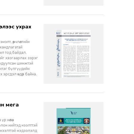
элт, өөрчлөлтийн
 хандлагатай
 ил тод байдал,
лийг хязгаарлах зэрэг
ордуулсан шинжтэй
ээлэг бүлгүүдийн
эрсдэл өндөр байна.
 нөлөө,
олон нийтэд нээлттэй
 нээлттэй мэдээлэлд