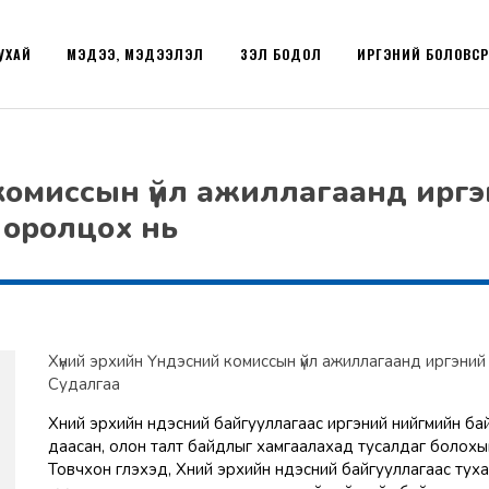
УХАЙ
МЭДЭЭ, МЭДЭЭЛЭЛ
ҮЗЭЛ БОДОЛ
ИРГЭНИЙ БОЛОВС
 комиссын үйл ажиллагаанд ирг
й оролцох нь
Хүний эрхийн Үндэсний комиссын үйл ажиллагаанд иргэний 
Судалгаа
Хүний эрхийн үндэсний байгууллагаас иргэний нийгмийн ба
даасан, олон талт байдлыг хамгаалахад тусалдаг болохы
Товчхон үгүүлэхэд, Хүний эрхийн үндэсний байгууллагаас тух