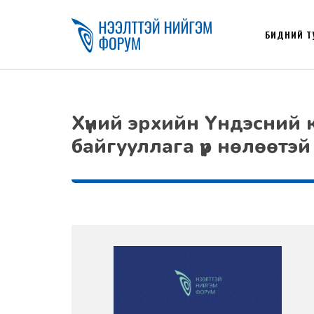
БИДНИЙ Т
Хүний эрхийн Үндэсний
байгууллага үр нөлөөтэ