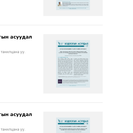
 танилцана уу.
 танилцана уу.