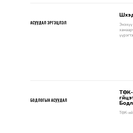
Шүү
2026-06-11
АСУУДАЛ ЭРГЭЦҮҮЛЭЛ
Энэхүү 
хамаарч
үүрэгт
ТӨК-ийн удирдах албан тушаалтны томилгоо: ТУЗ-ийн гишүүн,
2026-06-02
гүйц
БОДЛОГЫН АСУУДАЛ
Бодл
ТӨК-ий