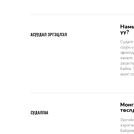
Намын ардчиллаас даргын засаглал: Эрх зүйн шинэчлэлээс ухрах
2026-07-08
уу?
АСУУДАЛ ЭРГЭЦҮҮЛЭЛ
Судалга
суурь 
зөрчилд
хяналт,
засагл
байна.
ашиг со
Монгол Улсын Засгийн газар болон Улаанбаатар хотын мега
2026-06-29
төсл
СУДАЛГАА
Засгийн
хэрэгжи
байдлы