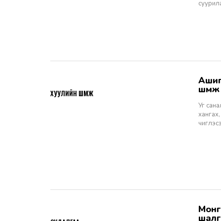
суурил
Ашигт малтмалын тухай хуулийн төсөлд өгөх санал, шүүмж - Хуулийн
2026-06-29
шүүм
ХУУЛИЙН ШҮҮМЖ
Уг сан
хангах,
чиглэс
Монгол Улсын Шүүхийн тухай хуулийн хэрэгжилт: Шүүгчийн сонгон
2026-06-19
шалг