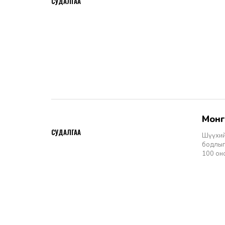
СУДАЛГАА
Мон
2026-06-11
СУДАЛГАА
Шүүхий
бодлыг
100 он