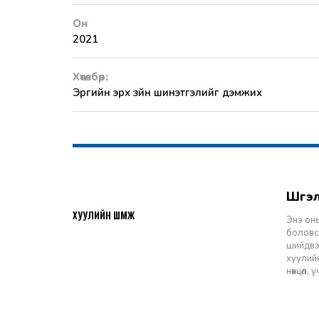
Он
2021
Хөтөлбөр:
Эрүүгийн эрх зүйн шинэтгэлийг дэмжих
Шү
2026-07-27
ХУУЛИЙН ШҮҮМЖ
Энэ оны
боловср
шийдвэр
хуулийн
нөхцөл,