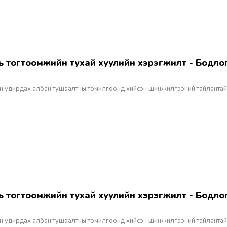
н удирдах албан тушаалтны томилгоонд хийсэн шинжилгээний тайлантай
н удирдах албан тушаалтны томилгоонд хийсэн шинжилгээний тайлантай