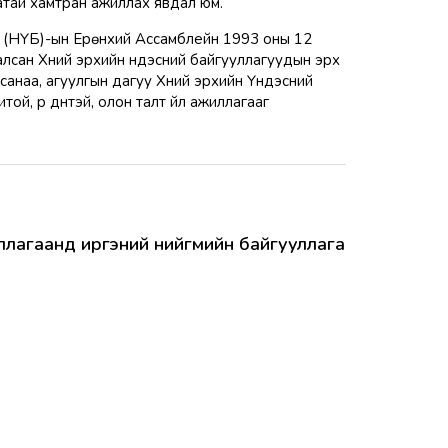
гатай хамтран ажиллах явдал юм.
а (НҮБ)-ын Ерөнхий Ассамблейн 1993 оны 12
лсан Хүний эрхийн үндэсний байгууллагуудын эрх
санаа, агуулгын дагуу Хүний эрхийн Үндэсний
й, үр дүнтэй, олон талт үйл ажиллагааг
иллагаанд иргэний нийгмийн байгууллага