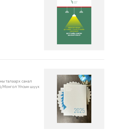
ны талаарх санал
нд Монгол Улсын шүүх