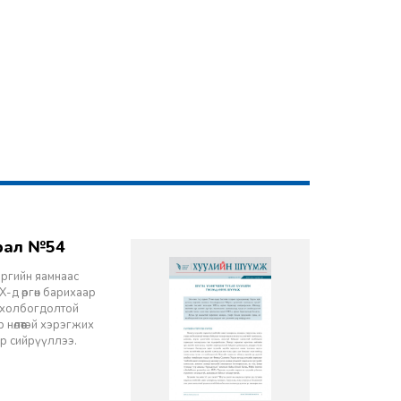
врал №54
эргийн яамнаас
-д өргөн барихаар
ч холбогдолтой
 нөлөөтэй хэрэгжих
ор сийрүүллээ.