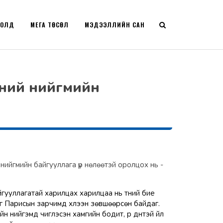
РОЛД
МЕГА ТӨСӨЛ
МЭДЭЭЛЛИЙН САН
эний нийгмийн
нийгмийн байгууллага үр нөлөөтэй оролцох нь -
йгууллагатай харилцах харилцаа нь түүний бие
г Парисын зарчимд хүлээн зөвшөөрсөн байдаг.
айн нийгэмд чиглэсэн хамгийн бодит, үр дүнтэй үйл