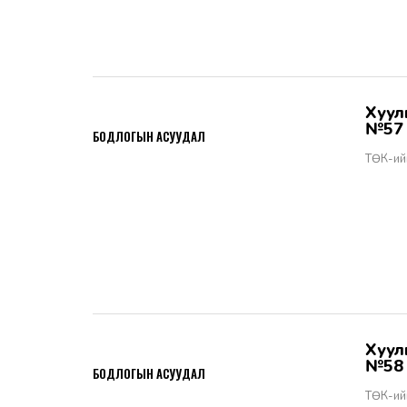
Хууль тогтоомжийн тухай хуулийн хэрэгжилт - Бодлогын асуудал
2026-06-02
№57
БОДЛОГЫН АСУУДАЛ
ТӨК-ий
Хууль тогтоомжийн тухай хуулийн хэрэгжилт - Бодлогын асуудал
2026-06-02
№58
БОДЛОГЫН АСУУДАЛ
ТӨК-ий