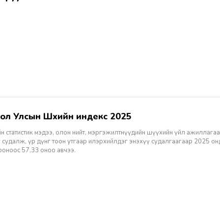
гол Улсын Шүүхийн индекс 2025
н статистик мэдээ, олон нийт, мэргэжилтнүүдийн шүүхийн үйл ажиллагаа
 судалж, үр дүнг тоон утгаар илэрхийлдэг энэхүү судалгаагаар 2025 о
ооноос 57,33 оноо авчээ.