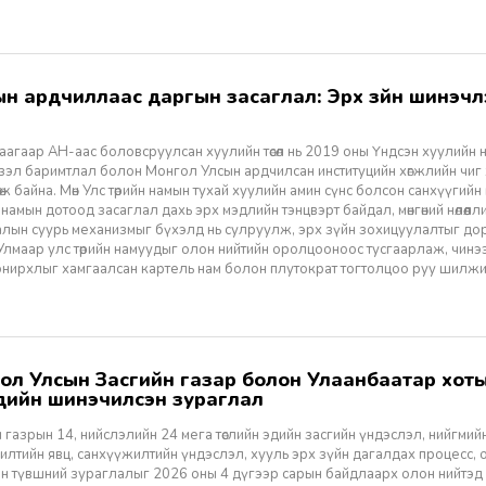
агаар АН-аас боловсруулсан хуулийн төсөл нь 2019 оны Үндсэн хуулийн нэм
үзэл баримтлал болон Монгол Улсын ардчилсан институцийн хөгжлийн чиг
өж байна. Мөн Улс төрийн намын тухай хуулийн амин сүнс болсон санхүүгийн
 намын дотоод засаглал дахь эрх мэдлийн тэнцвэрт байдал, мөнгөний нөлөөл
алын суурь механизмыг бүхэлд нь сулруулж, эрх зүйн зохицуулалтыг д
 Улмаар улс төрийн намуудыг олон нийтийн оролцооноос тусгаарлаж, чин
нирхлыг хамгаалсан картель нам болон плутократ тогтолцоо руу шилжих 
үүдийн шинэчилсэн зураглал
 газрын 14, нийслэлийн 24 мега төслийн эдийн засгийн үндэслэл, нийгмийн үр
лтийн явц, санхүүжилтийн үндэслэл, хууль эрх зүйн дагалдах процесс, 
н түвшний зураглалыг 2026 оны 4 дүгээр сарын байдлаарх олон нийтэд