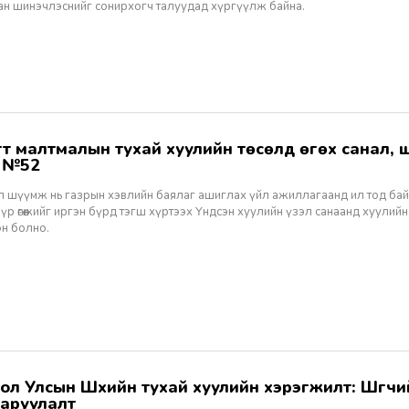
ан шинэчлэснийг сонирхогч талуудад хүргүүлж байна.
ж №52
ал шүүмж нь газрын хэвлийн баялаг ашиглах үйл ажиллагаанд ил тод ба
 үр өгөөжийг иргэн бүрд тэгш хүртээх Үндсэн хуулийн үзэл санаанд хуулийн
эн болно.
аруулалт