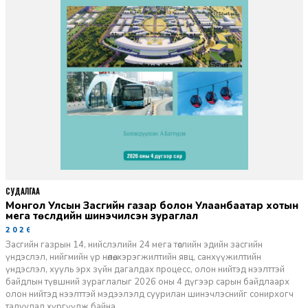
СУДАЛГАА
Монгол Улсын Засгийн газар болон Улаанбаатар хотын
мега төслүүдийн шинэчилсэн зураглал
2026-06-29
Засгийн газрын 14, нийслэлийн 24 мега төслийн эдийн засгийн
үндэслэл, нийгмийн үр нөлөө, хэрэгжилтийн явц, санхүүжилтийн
үндэслэл, хууль эрх зүйн дагалдах процесс, олон нийтэд нээлттэй
байдлын түвшний зураглалыг 2026 оны 4 дүгээр сарын байдлаарх
олон нийтэд нээлттэй мэдээлэлд суурилан шинэчлэснийг сонирхогч
талуудад хүргүүлж байна.