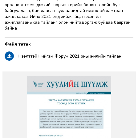
оролцоог нэмэгдүүлэхийг зорьж төрийн болон төрийн бус
байгууллага, бие даасан судлаачидтай идэвхтэй хамтран
ажиллалаа. Ийнхүү 2021 онд хийж гүйцэтгэсэн үйл
ажиллагааныхаа тайланг олон нийтэд хүргэж буйдаа баяртай
байна
Нээлттэй Нийгэм Форум 2021 оны жилийн тайлан