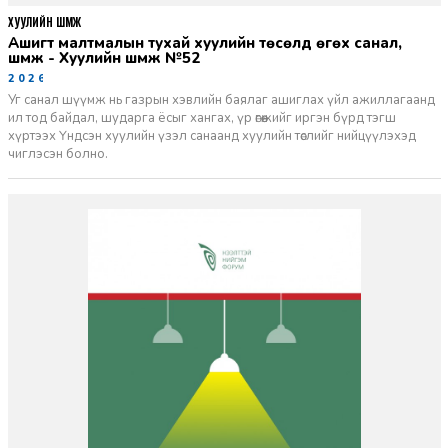
ХУУЛИЙН ШҮҮМЖ
Ашигт малтмалын тухай хуулийн төсөлд өгөх санал,
шүүмж - Хуулийн шүүмж №52
2026-06-29
Уг санал шүүмж нь газрын хэвлийн баялаг ашиглах үйл ажиллагаанд
ил тод байдал, шударга ёсыг хангах, үр өгөөжийг иргэн бүрд тэгш
хүртээх Үндсэн хуулийн үзэл санаанд хуулийн төслийг нийцүүлэхэд
чиглэсэн болно.