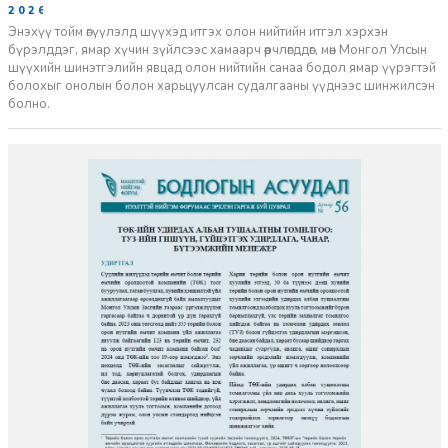
2026-06-11
Энэхүү тойм өгүүлэлд шүүхэд итгэх олон нийтийн итгэл хэрхэн
бүрэлддэг, ямар хүчин зүйлсээс хамаарч өөрчлөгддөг, мөн Монгол Улсын
шүүхийн шинэтгэлийн явцад олон нийтийн санаа бодол ямар үүрэгтэй
болохыг онолын болон харьцуулсан судалгааны үүднээс шинжилсэн
болно.