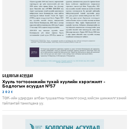
БОДЛОГЫН АСУУДАЛ
Хууль тогтоомжийн тухай хуулийн хэрэгжилт -
Бодлогын асуудал №57
2026-06-02
ТӨК-ийн удирдах албан тушаалтны томилгоонд хийсэн шинжилгээний
тайлантай танилцана уу.