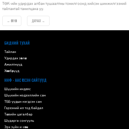
ТӨК-ийн удирдах албан тушаалтны томилгоонд хийсэн шинжилгээний
тайлантай танилцана уу.
ӨМНӨХ
ДАРААХ
←
→
default
БИДНИЙ ТУХАЙ
Тайлан
Удирдах зөвлөл
Ажилтнууд
Хөтөлбөрүүд
ННФ - ААС ҮҮССЭН САЙТУУД
Шүүхийн индекс
Шүүхийн мэдээллийн сан
ТББ-уудын нэгдсэн сан
Гэрээний ил тод байдал
Төсвийн цагалбар
Шударга сонгууль
Эрх зүйн и-хөтөч