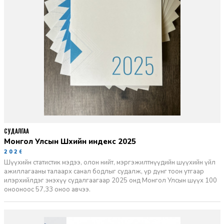
СУДАЛГАА
Монгол Улсын Шүүхийн индекс 2025
2026-06-11
Шүүхийн статистик мэдээ, олон нийт, мэргэжилтнүүдийн шүүхийн үйл
ажиллагааны талаарх санал бодлыг судалж, үр дүнг тоон утгаар
илэрхийлдэг энэхүү судалгаагаар 2025 онд Монгол Улсын шүүх 100
онооноос 57,33 оноо авчээ.