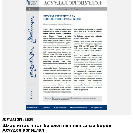
АСУУДАЛ ЭРГЭЦҮҮЛЭЛ
Шүүхэд итгэх итгэл ба олон нийтийн санаа бодол -
Асуудал эргэцүүлэл