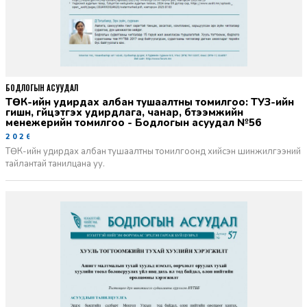
БОДЛОГЫН АСУУДАЛ
ТӨК-ийн удирдах албан тушаалтны томилгоо: ТУЗ-ийн
гишүүн, гүйцэтгэх удирдлага, чанар, бүтээмжийн
менежерийн томилгоо - Бодлогын асуудал №56
2026-06-02
ТӨК-ийн удирдах албан тушаалтны томилгоонд хийсэн шинжилгээний
тайлантай танилцана уу.