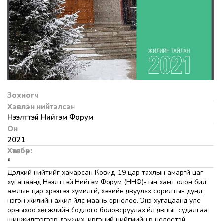
Зохиогч
Хэвлэн нийтэлсэн
Нээлттэй Нийгэм Форум
Он
2021
Хөтөлбөр:
*
Дэлхий нийтийг хамарсан Ковид-19 цар тахлын амаргүй цаг
хугацаанд Нээлттэй Нийгэм Форум (ННФ)- ын хамт олон бид
ажлын цар хүрээгээ хумилгүй, хэвийн явуулах сорилтын дунд
нэгэн жилийн ажил үйлс маань өрнөлөө. Энэ хугацаанд улс
орныхоо хөгжлийн бодлого боловсруулах үйл явцыг судалгаа
шинжилгээгээр дэмжих, иргэний нийгмийн үр нөлөөтэй