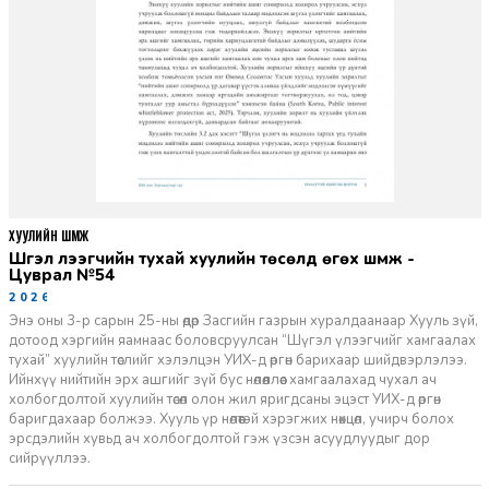
ХУУЛИЙН ШҮҮМЖ
Шүгэл үлээгчийн тухай хуулийн төсөлд өгөх шүүмж -
Цуврал №54
2026-07-27
Энэ оны 3-р сарын 25-ны өдөр Засгийн газрын хуралдаанаар Хууль зүй,
дотоод хэргийн яамнаас боловсруулсан “Шүгэл үлээгчийг хамгаалах
тухай” хуулийн төслийг хэлэлцэн УИХ-д өргөн барихаар шийдвэрлэлээ.
Ийнхүү нийтийн эрх ашгийг зүй бус нөлөөллөөс хамгаалахад чухал ач
холбогдолтой хуулийн төсөл олон жил яригдсаны эцэст УИХ-д өргөн
баригдахаар болжээ. Хууль үр нөлөөтэй хэрэгжих нөхцөл, учирч болох
эрсдэлийн хувьд ач холбогдолтой гэж үзсэн асуудлуудыг дор
сийрүүллээ.