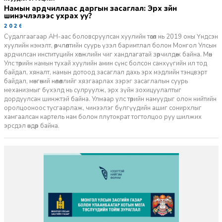
Намын ардчиллаас даргын засаглал: Эрх зүйн
шинэчлэлээс ухрах уу?
2026-07-08
Судалгаагаар АН-аас боловсруулсан хуулийн төсөл нь 2019 оны Үндсэн
хуулийн нэмэлт, өөрчлөлтийн суурь үзэл баримтлал болон Монгол Улсын
ардчилсан институцийн хөгжлийн чиг хандлагатай зөрчилдөж байна. Мөн
Улс төрийн намын тухай хуулийн амин сүнс болсон санхүүгийн ил тод
байдал, хяналт, намын дотоод засаглал дахь эрх мэдлийн тэнцвэрт
байдал, мөнгөний нөлөөллийг хязгаарлах зэрэг засаглалын суурь
механизмыг бүхэлд нь сулруулж, эрх зүйн зохицуулалтыг
дордуулсан шинжтэй байна. Улмаар улс төрийн намуудыг олон нийтийн
оролцооноос тусгаарлаж, чинээлэг бүлгүүдийн ашиг сонирхлыг
хамгаалсан картель нам болон плутократ тогтолцоо руу шилжих
эрсдэл өндөр байна.