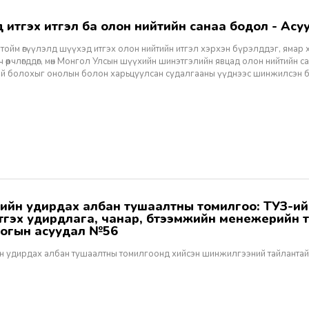
хэд итгэх итгэл ба олон нийтийн санаа бодол - Асуу
тойм өгүүлэлд шүүхэд итгэх олон нийтийн итгэл хэрхэн бүрэлддэг, ямар 
 өөрчлөгддөг, мөн Монгол Улсын шүүхийн шинэтгэлийн явцад олон нийтийн 
эй болохыг онолын болон харьцуулсан судалгааны үүднээс шинжилсэн 
этгэх удирдлага, чанар, бүтээмжийн менежерийн 
огын асуудал №56
н удирдах албан тушаалтны томилгоонд хийсэн шинжилгээний тайлантай