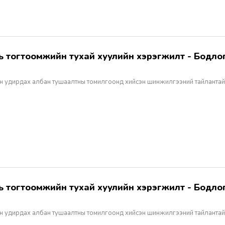
н удирдах албан тушаалтны томилгоонд хийсэн шинжилгээний тайлантай
н удирдах албан тушаалтны томилгоонд хийсэн шинжилгээний тайлантай