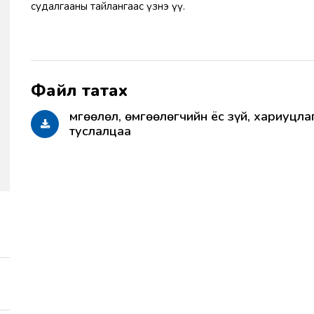
судалгааны тайлангаас үзнэ үү.
Өмгөөлөл, өмгөөлөгчийн ёс зүй, хариуцл
туслалцаа