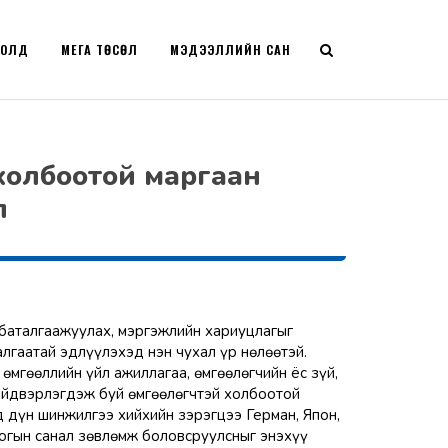
РОЛД
МЕГА ТӨСӨЛ
МЭДЭЭЛЛИЙН САН
 холбоотой маргаан
л
 баталгаажуулах, мэргэжлийн хариуцлагыг
лгаатай эдлүүлэхэд нэн чухал үр нөлөөтэй.
мгөөллийн үйл ажиллагаа, өмгөөлөгчийн ёс зүй,
ийдвэрлэгдэж буй өмгөөлөгчтэй холбоотой
дүн шинжилгээ хийхийн зэрэгцээ Герман, Япон,
огын санал зөвлөмж боловсруулсныг энэхүү