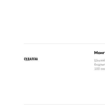
Мон
2026-06-11
СУДАЛГАА
Шүүхий
бодлыг
100 он