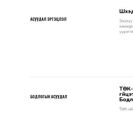
Шүү
2026-06-11
АСУУДАЛ ЭРГЭЦҮҮЛЭЛ
Энэхүү 
хамаарч
үүрэгт
ТӨК-ийн удирдах албан тушаалтны томилгоо: ТУЗ-ийн гишүүн,
2026-06-02
гүйц
БОДЛОГЫН АСУУДАЛ
Бодл
ТӨК-ий