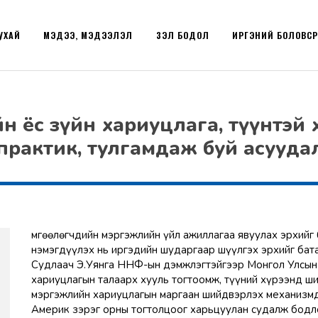
УХАЙ
МЭДЭЭ, МЭДЭЭЛЭЛ
ҮЗЭЛ БОДОЛ
ИРГЭНИЙ БОЛОВС
н ёс зүйн хариуцлага, түүнтэй
рактик, тулгамдаж буй асууда
Өмгөөлөгчдийн мэргэжлийн үйл ажиллагаа явуулах эрхийг
нэмэгдүүлэх нь иргэдийн шударгаар шүүлгэх эрхийг бата
Судлаач Э.Уянга ННФ-ын дэмжлэгтэйгээр Монгол Улсын ө
хариуцлагын талаарх хууль тогтоомж, түүний хүрээнд ш
мэргэжлийн хариуцлагын маргаан шийдвэрлэх механизмд 
Америк зэрэг орны тогтолцоог харьцуулан судалж бодл