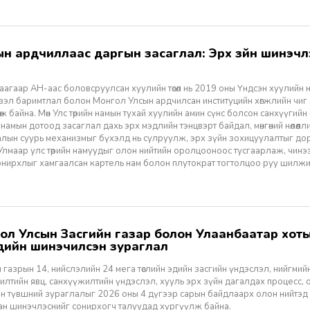
агаар АН-аас боловсруулсан хуулийн төсөл нь 2019 оны Үндсэн хуулийн нэм
үзэл баримтлал болон Монгол Улсын ардчилсан институцийн хөгжлийн чиг
өж байна. Мөн Улс төрийн намын тухай хуулийн амин сүнс болсон санхүүгийн
 намын дотоод засаглал дахь эрх мэдлийн тэнцвэрт байдал, мөнгөний нөлөөл
алын суурь механизмыг бүхэлд нь сулруулж, эрх зүйн зохицуулалтыг д
 Улмаар улс төрийн намуудыг олон нийтийн оролцооноос тусгаарлаж, чин
нирхлыг хамгаалсан картель нам болон плутократ тогтолцоо руу шилжих 
үүдийн шинэчилсэн зураглал
 газрын 14, нийслэлийн 24 мега төслийн эдийн засгийн үндэслэл, нийгмийн үр
лтийн явц, санхүүжилтийн үндэслэл, хууль эрх зүйн дагалдах процесс, 
н түвшний зураглалыг 2026 оны 4 дүгээр сарын байдлаарх олон нийтэд
ан шинэчлэснийг сонирхогч талуудад хүргүүлж байна.