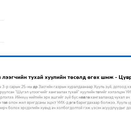
гэл үлээгчийн тухай хуулийн төсөлд өгөх шүүмж - Цу
 3-р сарын 25-ны өдөр Засгийн газрын хуралдаанаар Хууль зүй, дотоод х
уулсан “Шүгэл үлээгчийг хамгаалах тухай” хуулийн төслийг хэлэлцэн УИХ
лэлээ. Ийнхүү нийтийн эрх ашгийг зүй бус нөлөөллөөс хамгаалахад чухал а
 төсөл олон жил яригдсаны эцэст УИХ-д өргөн баригдахаар болжээ. Хууль үр
 учирч болох эрсдэлийн хувьд ач холбогдолтой гэж үзсэн асуудлуудыг д