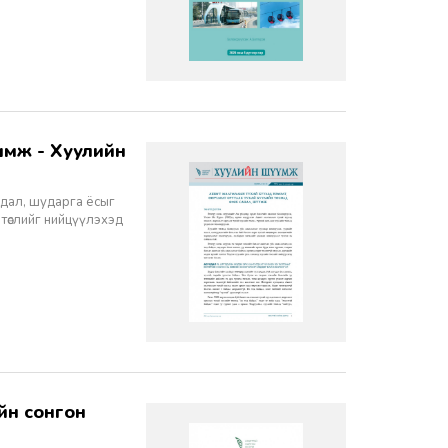
йдал, шударга ёсыг
 төслийг нийцүүлэхэд