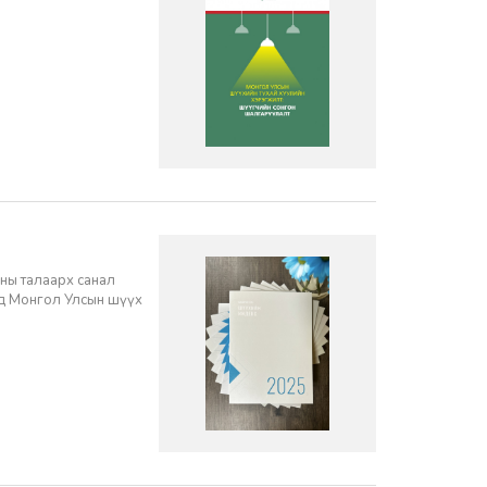
ны талаарх санал
нд Монгол Улсын шүүх