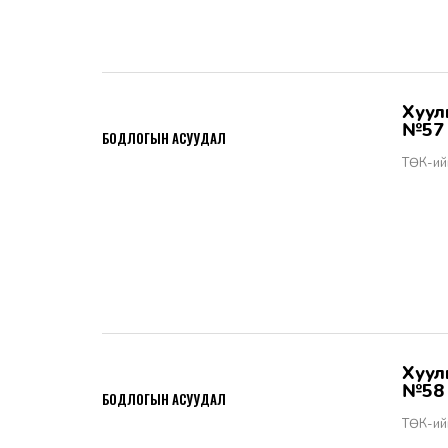
Хууль тогтоомжийн тухай хуулийн хэрэгжилт - Бодлогын асуудал
2026-06-02
№57
БОДЛОГЫН АСУУДАЛ
ТӨК-ий
Хууль тогтоомжийн тухай хуулийн хэрэгжилт - Бодлогын асуудал
2026-06-02
№58
БОДЛОГЫН АСУУДАЛ
ТӨК-ий