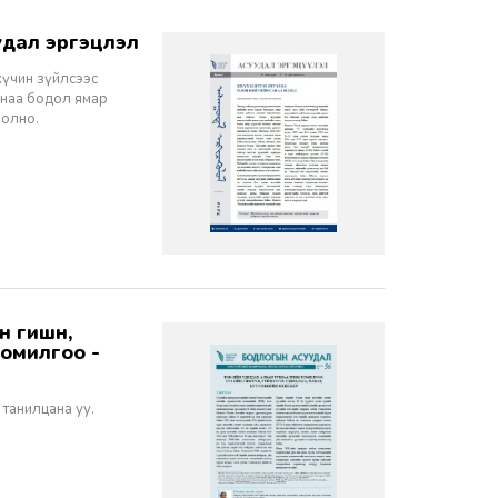
дал эргэцүүлэл
хүчин зүйлсээс
санаа бодол ямар
болно.
томилгоо -
 танилцана уу.