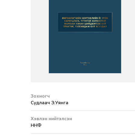
Зохиогч
Судлаач Э.Уянга
Хэвлэн нийтэлсэн
ННФ