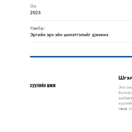
Он
2023
Хөтөлбөр:
Эрүүгийн эрх зүйн шинэтгэлийг дэмжих
Шү
2026-07-27
ХУУЛИЙН ШҮҮМЖ
Энэ оны
боловср
шийдвэр
хуулийн
нөхцөл,