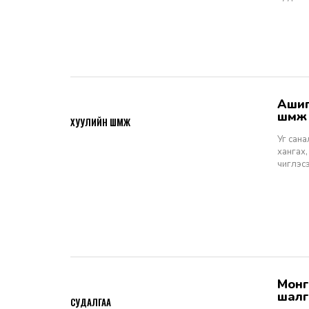
Ашигт малтмалын тухай хуулийн төсөлд өгөх санал, шүүмж - Хуулийн
2026-06-29
шүүм
ХУУЛИЙН ШҮҮМЖ
Уг сан
хангах,
чиглэс
Монгол Улсын Шүүхийн тухай хуулийн хэрэгжилт: Шүүгчийн сонгон
2026-06-19
шалг
СУДАЛГАА