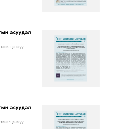
 танилцана уу.
 танилцана уу.