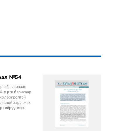
врал №54
эргийн яамнаас
-д өргөн барихаар
ч холбогдолтой
 нөлөөтэй хэрэгжих
ор сийрүүллээ.