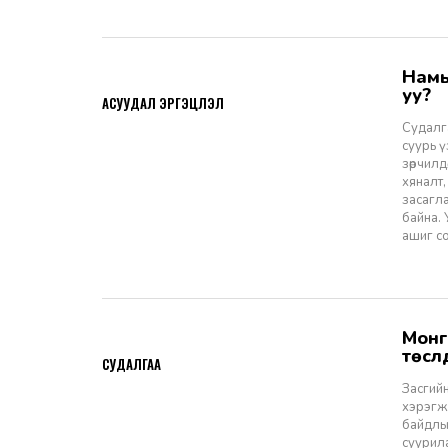
Намын ардчиллаас даргын засаглал: Эрх зүйн шинэчлэлээс ухрах
2026-07-08
уу?
АСУУДАЛ ЭРГЭЦҮҮЛЭЛ
Судалга
суурь 
зөрчилд
хяналт,
засагл
байна.
ашиг со
Монгол Улсын Засгийн газар болон Улаанбаатар хотын мега
2026-06-29
төсл
СУДАЛГАА
Засгийн
хэрэгжи
байдлы
суурил