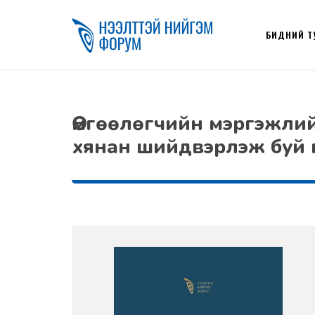
БИДНИЙ Т
Өмгөөлөгчийн мэргэжлий
хянан шийдвэрлэж буй п