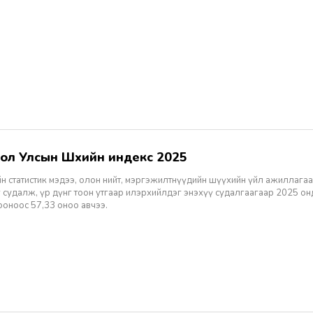
гол Улсын Шүүхийн индекс 2025
н статистик мэдээ, олон нийт, мэргэжилтнүүдийн шүүхийн үйл ажиллагаа
 судалж, үр дүнг тоон утгаар илэрхийлдэг энэхүү судалгаагаар 2025 о
ооноос 57,33 оноо авчээ.