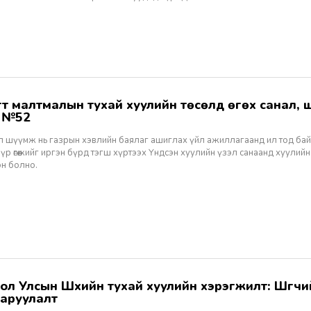
ж №52
ал шүүмж нь газрын хэвлийн баялаг ашиглах үйл ажиллагаанд ил тод ба
 үр өгөөжийг иргэн бүрд тэгш хүртээх Үндсэн хуулийн үзэл санаанд хуулийн
эн болно.
аруулалт