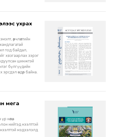
элт, өөрчлөлтийн
 хандлагатай
 ил тод байдал,
лийг хязгаарлах зэрэг
ордуулсан шинжтэй
ээлэг бүлгүүдийн
эрсдэл өндөр байна.
 нөлөө,
олон нийтэд нээлттэй
 нээлттэй мэдээлэлд