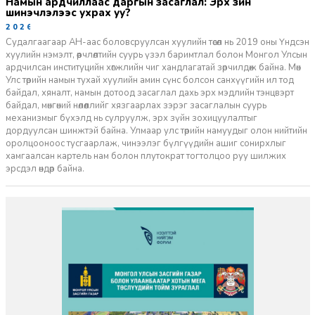
Намын ардчиллаас даргын засаглал: Эрх зүйн
шинэчлэлээс ухрах уу?
2026-07-08
Судалгаагаар АН-аас боловсруулсан хуулийн төсөл нь 2019 оны Үндсэн
хуулийн нэмэлт, өөрчлөлтийн суурь үзэл баримтлал болон Монгол Улсын
ардчилсан институцийн хөгжлийн чиг хандлагатай зөрчилдөж байна. Мөн
Улс төрийн намын тухай хуулийн амин сүнс болсон санхүүгийн ил тод
байдал, хяналт, намын дотоод засаглал дахь эрх мэдлийн тэнцвэрт
байдал, мөнгөний нөлөөллийг хязгаарлах зэрэг засаглалын суурь
механизмыг бүхэлд нь сулруулж, эрх зүйн зохицуулалтыг
дордуулсан шинжтэй байна. Улмаар улс төрийн намуудыг олон нийтийн
оролцооноос тусгаарлаж, чинээлэг бүлгүүдийн ашиг сонирхлыг
хамгаалсан картель нам болон плутократ тогтолцоо руу шилжих
эрсдэл өндөр байна.