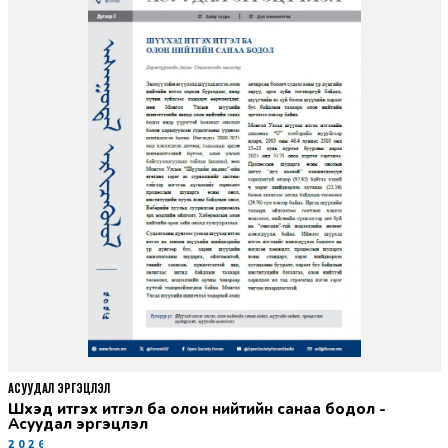
АСУУДАЛ ЭРГЭЦҮҮЛЭЛ
Шүүхэд итгэх итгэл ба олон нийтийн санаа бодол -
Асуудал эргэцүүлэл
2026-06-11