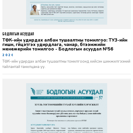
БОДЛОГЫН АСУУДАЛ
ТӨК-ийн удирдах албан тушаалтны томилгоо: ТУЗ-ийн
гишүүн, гүйцэтгэх удирдлага, чанар, бүтээмжийн
менежерийн томилгоо - Бодлогын асуудал №56
2026-06-02
ТӨК-ийн удирдах албан тушаалтны томилгоонд хийсэн шинжилгээний
тайлантай танилцана уу.