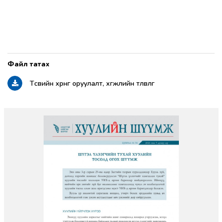
Төсвийн хөрөнгө оруулалт, хөгжлийн төлөвлөгөө