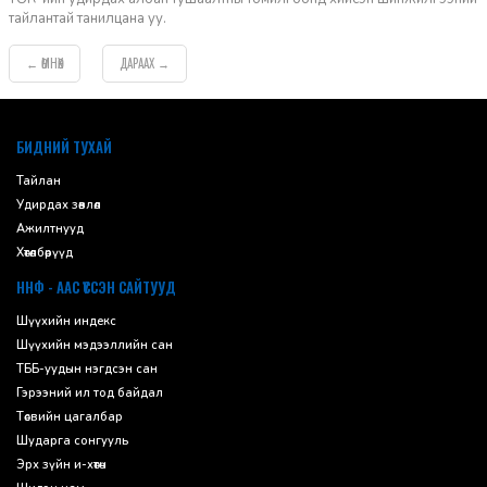
тайлантай танилцана уу.
ӨМНӨХ
ДАРААХ
←
→
default
БИДНИЙ ТУХАЙ
Тайлан
Удирдах зөвлөл
Ажилтнууд
Хөтөлбөрүүд
ННФ - ААС ҮҮССЭН САЙТУУД
Шүүхийн индекс
Шүүхийн мэдээллийн сан
ТББ-уудын нэгдсэн сан
Гэрээний ил тод байдал
Төсвийн цагалбар
Шударга сонгууль
Эрх зүйн и-хөтөч