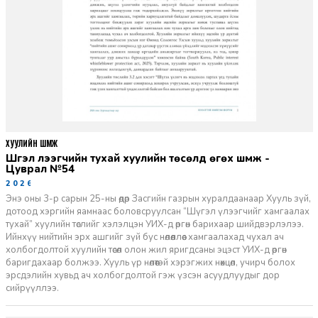
ХУУЛИЙН ШҮҮМЖ
Шүгэл үлээгчийн тухай хуулийн төсөлд өгөх шүүмж -
Цуврал №54
2026-07-27
Энэ оны 3-р сарын 25-ны өдөр Засгийн газрын хуралдаанаар Хууль зүй,
дотоод хэргийн яамнаас боловсруулсан “Шүгэл үлээгчийг хамгаалах
тухай” хуулийн төслийг хэлэлцэн УИХ-д өргөн барихаар шийдвэрлэлээ.
Ийнхүү нийтийн эрх ашгийг зүй бус нөлөөллөөс хамгаалахад чухал ач
холбогдолтой хуулийн төсөл олон жил яригдсаны эцэст УИХ-д өргөн
баригдахаар болжээ. Хууль үр нөлөөтэй хэрэгжих нөхцөл, учирч болох
эрсдэлийн хувьд ач холбогдолтой гэж үзсэн асуудлуудыг дор
сийрүүллээ.