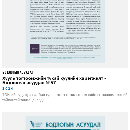
БОДЛОГЫН АСУУДАЛ
Хууль тогтоомжийн тухай хуулийн хэрэгжилт -
Бодлогын асуудал №57
2026-06-02
ТӨК-ийн удирдах албан тушаалтны томилгоонд хийсэн шинжилгээний
тайлантай танилцана уу.