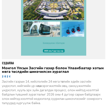
СУДАЛГАА
Монгол Улсын Засгийн газар болон Улаанбаатар хотын
мега төслүүдийн шинэчилсэн зураглал
2026-06-29
Засгийн газрын 14, нийслэлийн 24 мега төслийн эдийн засгийн
үндэслэл, нийгмийн үр нөлөө, хэрэгжилтийн явц, санхүүжилтийн
үндэслэл, хууль эрх зүйн дагалдах процесс, олон нийтэд нээлттэй
байдлын түвшний зураглалыг 2026 оны 4 дүгээр сарын байдлаарх
олон нийтэд нээлттэй мэдээлэлд суурилан шинэчлэснийг сонирхогч
талуудад хүргүүлж байна.