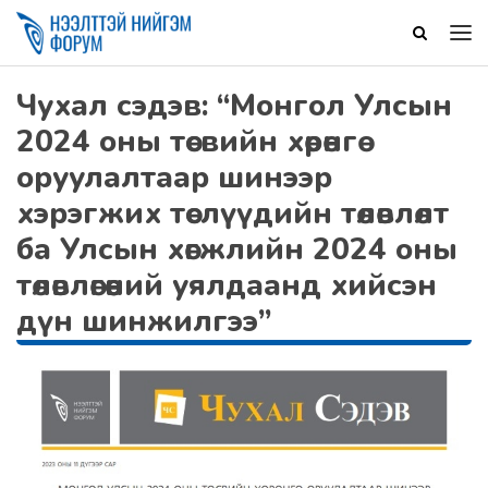
Чухал сэдэв: “Монгол Улсын
2024 оны төсвийн хөрөнгө
оруулалтаар шинээр
хэрэгжих төслүүдийн төлөвлөлт
ба Улсын хөгжлийн 2024 оны
төлөвлөгөөний уялдаанд хийсэн
дүн шинжилгээ”