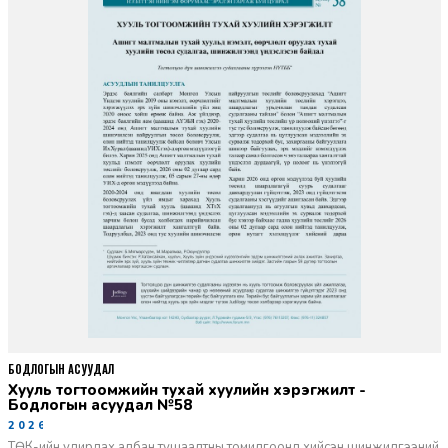
БОДЛОГЫН АСУУДАЛ
Хууль тогтоомжийн тухай хуулийн хэрэгжилт -
Бодлогын асуудал №58
2026-06-02
ТӨК-ийн удирдах албан тушаалтны томилгоонд хийсэн шинжилгээний