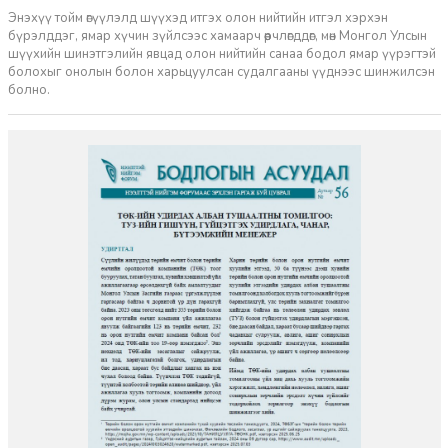
Энэхүү тойм өгүүлэлд шүүхэд итгэх олон нийтийн итгэл хэрхэн
бүрэлддэг, ямар хүчин зүйлсээс хамаарч өөрчлөгддөг, мөн Монгол Улсын
шүүхийн шинэтгэлийн явцад олон нийтийн санаа бодол ямар үүрэгтэй
болохыг онолын болон харьцуулсан судалгааны үүднээс шинжилсэн
болно.