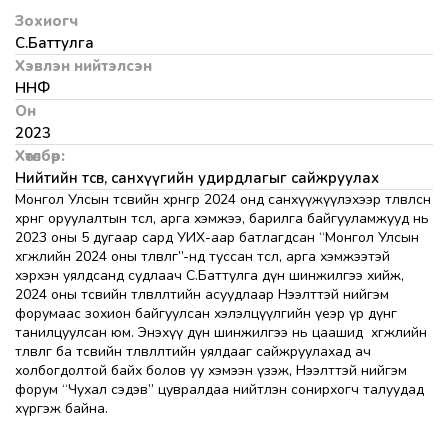
Зохиогч
С.Баттулга
Хэвлэн нийтэлсэн
ННФ
Он
2023
Хөтөлбөр:
Нийтийн төсөв, санхүүгийн удирдлагыг сайжруулах
Монгол Улсын төсвийн хөрөнгөөр 2024 онд санхүүжүүлэхээр төлөвлөсөн
хөрөнгө оруулалтын төсөл, арга хэмжээ, барилга байгууламжууд нь
2023 оны 5 дугаар сард УИХ-аар батлагдсан “Монгол Улсын
хөгжлийн 2024 оны төлөвлөгөө”-нд туссан төсөл, арга хэмжээтэй
хэрхэн уялдсанд судлаач С.Баттулга дүн шинжилгээ хийж,
2024 оны төсвийн төлөвлөлтийн асуудлаар Нээлттэй нийгэм
форумаас зохион байгуулсан хэлэлцүүлгийн үеэр үр дүнг
танилцуулсан юм. Энэхүү дүн шинжилгээ нь цаашид хөгжлийн
төлөвлөгөө ба төсвийн төлөвлөлтийн уялдааг сайжруулахад ач
холбогдолтой байх болов уу хэмээн үзэж, Нээлттэй нийгэм
форум “Чухал сэдэв” цувралдаа нийтлэн сонирхогч талуудад
хүргэж байна.