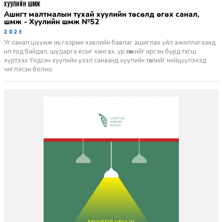
ХУУЛИЙН ШҮҮМЖ
Ашигт малтмалын тухай хуулийн төсөлд өгөх санал,
шүүмж - Хуулийн шүүмж №52
2026-06-29
Уг санал шүүмж нь газрын хэвлийн баялаг ашиглах үйл ажиллагаанд
ил тод байдал, шударга ёсыг хангах, үр өгөөжийг иргэн бүрд тэгш
хүртээх Үндсэн хуулийн үзэл санаанд хуулийн төслийг нийцүүлэхэд
чиглэсэн болно.