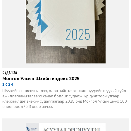
СУДАЛГАА
Монгол Улсын Шүүхийн индекс 2025
2026-06-11
Шүүхийн статистик мэдээ, олон нийт, мэргэжилтнүүдийн шүүхийн үйл
ажиллагааны талаарх санал бодлыг судалж, үр дүнг тоон утгаар
илэрхийлдэг энэхүү судалгаагаар 2025 онд Монгол Улсын шүүх 100
онооноос 57,33 оноо авчээ.